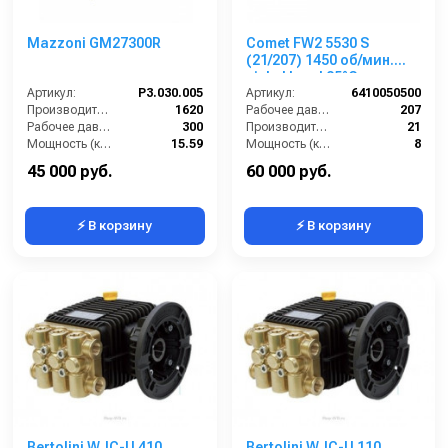
Mazzoni GM27300R
Comet FW2 5530 S
(21/207) 1450 об/мин.
nickel head 85°C вал
Артикул:
P3.030.005
24мм
Артикул:
6410050500
Производительность (л/ч):
1620
Рабочее давление (бар):
207
Рабочее давление (бар):
300
Производительность (л/мин):
21
Мощность (кВт):
15.59
Мощность (кВт):
8
Масса (кг):
12.4
Обороты двигателя (об/мин):
1450
45 000 руб.
60 000 руб.
⚡ В корзину
⚡ В корзину
Bertolini WJC-U 410
Bertolini WJC-U 110