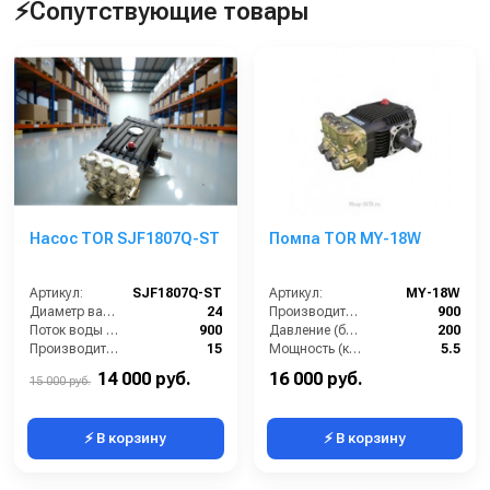
⚡Сопутствующие товары
Насос TOR SJF1807Q-ST
Помпа TOR MY-18W
Артикул:
SJF1807Q-ST
Артикул:
MY-18W
Диаметр вала (мм):
24
Производительность (л/ч):
900
Поток воды (л/час):
900
Давление (бар):
200
Производительность (л/мин):
15
Мощность (кВт):
5.5
Температура (°C):
60
Обороты двигателя (об/мин):
1450
14 000 руб.
16 000 руб.
15 000 руб.
⚡ В корзину
⚡ В корзину