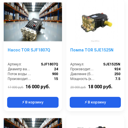
Насос TOR SJF1807Q
Помпа TOR SJE1525N
Артикул:
SJF1807Q
Артикул:
SJE1525N
Диаметр вала (мм):
24
Производительность (л/ч):
924
Поток воды (л/час):
900
Давление (бар):
250
Производительность (л/мин):
15
Мощность (кВт):
7.5
Температура (°C):
60
Обороты двигателя (об/мин):
1450
16 000 руб.
18 000 руб.
17 000 руб.
20 000 руб.
⚡ В корзину
⚡ В корзину