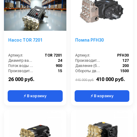
Насос TOR 7201
Помпа PFH30
Артикул:
TOR 7201
Артикул:
PFH30
Диаметр вала (мм):
24
Производительность (л/ч):
127
Поток воды (л/час):
900
Давление (бар):
200
Производительность (л/мин):
15
Обороты двигателя (об/мин):
1500
Давление (бар):
200
Вес, кг:
81
26 000 руб.
410 000 руб.
445 000 руб.
⚡ В корзину
⚡ В корзину