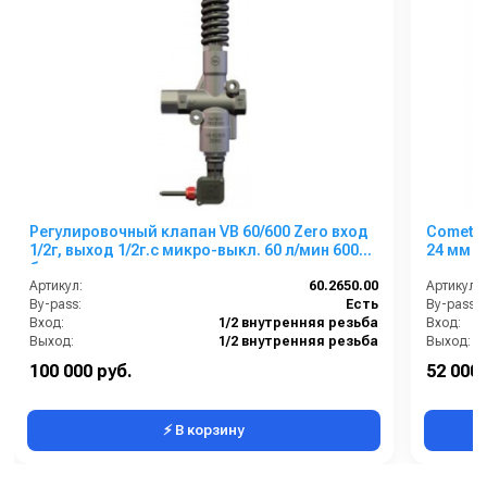
Регулировочный клапан VB 60/600 Zero вход
Comet Z
1/2г, выход 1/2г.с микро-выкл. 60 л/мин 600
24 мм
бар нерж.
Артикул:
60.2650.00
Артикул:
By-pass:
Есть
By-pass:
Вход:
1/2 внутренняя резьба
Вход:
Выход:
1/2 внутренняя резьба
Выход:
Материал:
Нерж. сталь 303
Материал
100 000 руб.
52 000 
Производительность (л/мин):
60
⚡ В корзину