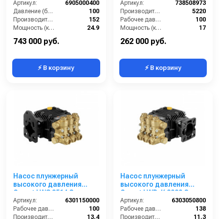
Артикул:
6905000400
Артикул:
738508973
Давление (бар):
100
Производительность (л/ч):
5220
Производительность (л/мин):
152
Рабочее давление (бар):
100
Мощность (кВт):
24.9
Мощность (кВт):
17
Обороты двигателя (об/мин):
800
Масса (кг):
52
743 000 руб.
262 000 руб.
⚡ В корзину
⚡ В корзину
Насос плунжерный
Насос плунжерный
высокого давления
высокого давления
Comet LWS 3514 G
Comet LWD-K 3020 G
(13,4/100) 1750 об/мин ø
Артикул:
6301150000
(11,3/138) 3400 об/мин. ø
Артикул:
6303050800
20 мм п.в. HONDA
Рабочее давление (бар):
100
3/4” п.в.
Рабочее давление (бар):
138
Производительность (л/мин):
13.4
Производительность (л/мин):
11.3