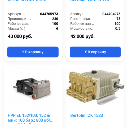
Артикул:
044705973
Артикул:
044704973
Производительность (л/ч):
240
Производительность (л/ч):
78
Рабочее давление (бар):
100
Рабочее давление (бар):
100
Масса (кг):
6
Мощность (кВт):
0.3
Обороты двигателя (об/мин):
1450
Масса (кг):
6
43 000 руб.
42 000 руб.
⚡ В корзину
⚡ В корзину
HPP EL 152/100; 152 л/
Bertolini CK 1523
мин; 100 бар.; 800 об/
мин; 24,9 кВт.