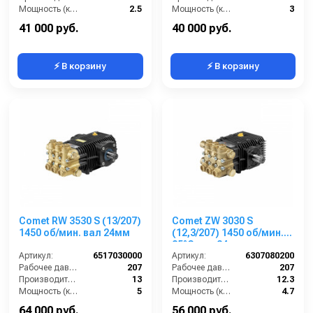
Мощность (кВт):
2.5
Мощность (кВт):
3
Обороты двигателя (об/мин):
1750
Обороты двигателя (об/мин):
3400
41 000 руб.
40 000 руб.
⚡ В корзину
⚡ В корзину
Comet RW 3530 S (13/207)
Comet ZW 3030 S
1450 об/мин. вал 24мм
(12,3/207) 1450 об/мин.
85°C вал 24мм
Артикул:
6517030000
Артикул:
6307080200
Рабочее давление (бар):
207
Рабочее давление (бар):
207
Производительность (л/мин):
13
Производительность (л/мин):
12.3
Мощность (кВт):
5
Мощность (кВт):
4.7
Обороты двигателя (об/мин):
1450
Обороты двигателя (об/мин):
1450
64 000 руб.
56 000 руб.