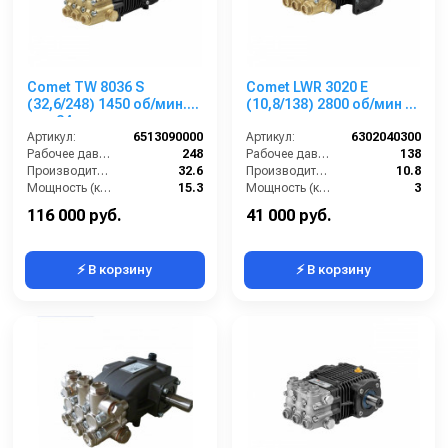
Comet TW 8036 S
Comet LWR 3020 E
(32,6/248) 1450 об/мин.
(10,8/138) 2800 об/мин 24
вал 24мм
мм п.в.
Артикул:
6513090000
Артикул:
6302040300
Рабочее давление (бар):
248
Рабочее давление (бар):
138
Производительность (л/мин):
32.6
Производительность (л/мин):
10.8
Мощность (кВт):
15.3
Мощность (кВт):
3
Обороты двигателя (об/мин):
1450
Обороты двигателя (об/мин):
2800
116 000 руб.
41 000 руб.
⚡ В корзину
⚡ В корзину