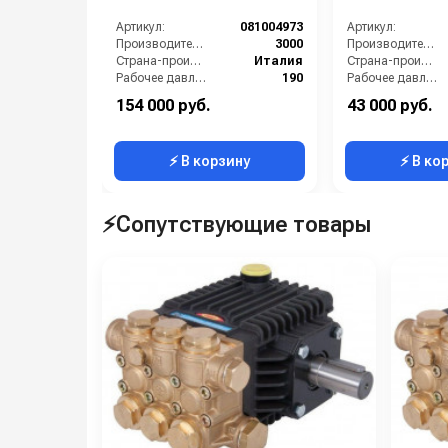
Артикул:
081004973
Артикул:
Производительность (л/ч):
3000
Производительность (л/ч):
Страна-производитель:
Италия
Страна-производитель:
Рабочее давление (бар):
190
Рабочее давление (бар):
Мощность (кВт):
18.5
Масса (кг):
154 000 руб.
43 000 руб.
Масса (кг):
19
Тип двигателя:
⚡ В корзину
⚡ В ко
⚡Сопутствующие товары