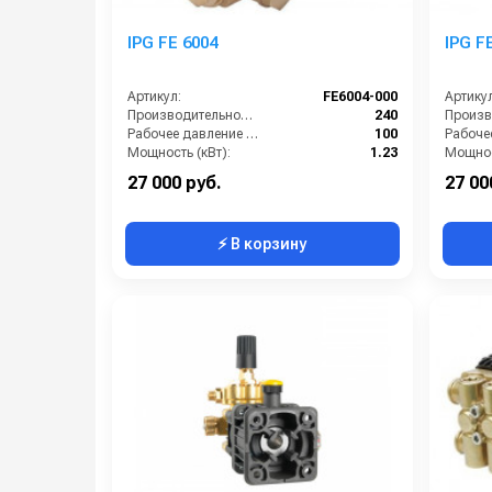
IPG FE 6004
IPG F
Артикул:
FE6004-000
Артикул
Производительность (л/ч):
240
Рабочее давление (бар):
100
Мощность (кВт):
1.23
Мощнос
Обороты двигателя (об/мин):
1450
27 000 руб.
27 00
⚡ В корзину