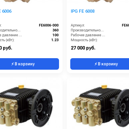
E 6006
IPG FE 6008
:
FE6006-000
Артикул:
FE6
Производительность (л/ч):
360
Производительность (л/ч):
Рабочее давление (бар):
100
Рабочее давление (бар):
ть (кВт):
1.23
Мощность (кВт):
Обороты двигателя (об/мин):
1450
Обороты двигателя (об/мин):
0 руб.
27 000 руб.
⚡ В корзину
⚡ В корзину