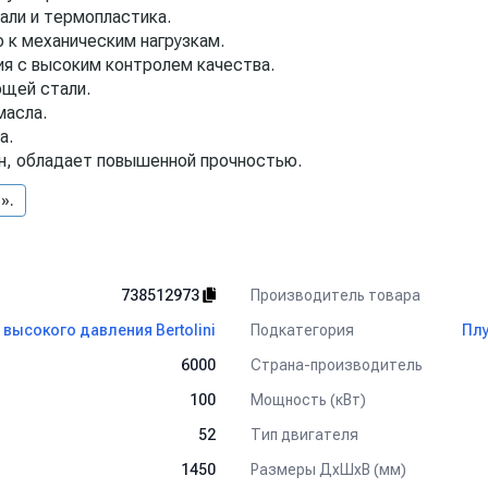
али и термопластика.
 к механическим нагрузкам.
ия с высоким контролем качества.
ющей стали.
масла.
а.
н, обладает повышенной прочностью.
».
Производитель товара
738512973
Подкатегория
высокого давления Bertolini
Плу
Страна-производитель
6000
Мощность (кВт)
100
Тип двигателя
52
Размеры ДхШхВ (мм)
1450