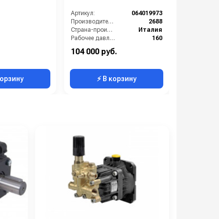
Артикул:
064019973
Артикул:
Производительность (л/ч):
2688
Страна-производитель:
Италия
Рабочее давление (бар):
160
Мощность (кВт):
12
104 000 руб.
192 000 р
Масса (кг):
16
Масса (кг):
корзину
⚡ В корзину
⚡ 