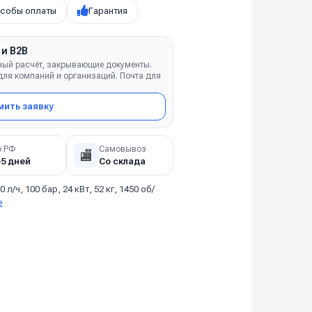
собы оплаты
Гарантия
 и B2B
ный расчёт, закрывающие документы.
ля компаний и организаций. Почта для
ить заявку
о РФ
Самовывоз
🏬
–5 дней
Со склада
0 л/ч, 100 бар, 24 кВт, 52 кг, 1450 об/
е