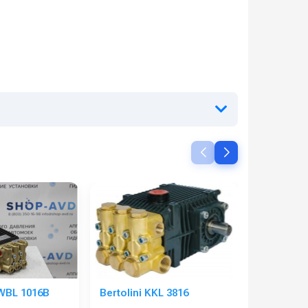
WBL 1016B
Bertolini KKL 3816
Bertolini 