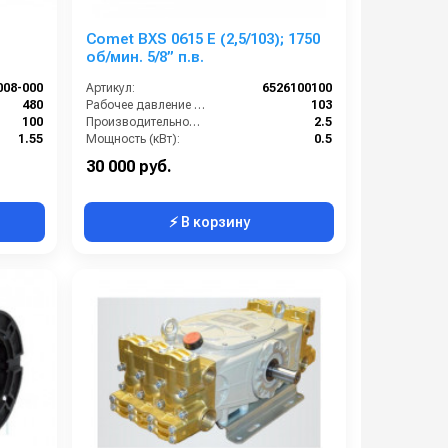
Comet BXS 0615 E (2,5/103); 1750
об/мин. 5/8” п.в.
008-000
Артикул:
6526100100
480
Рабочее давление (бар):
103
100
Производительность (л/мин):
2.5
1.55
Мощность (кВт):
0.5
1450
Обороты двигателя (об/мин):
1750
30 000 руб.
⚡ В корзину