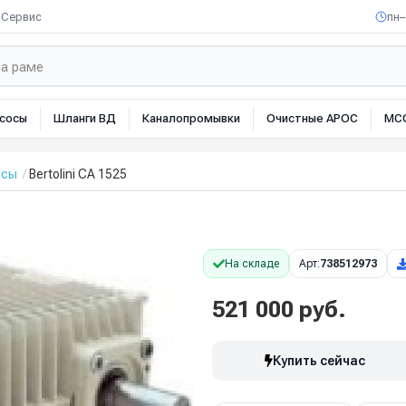
Сервис
пн–
сосы
Шланги ВД
Каналопромывки
Очистные АРОС
МС
осы
Bertolini CA 1525
На складе
Арт:
738512973
521 000 руб.
Купить сейчас