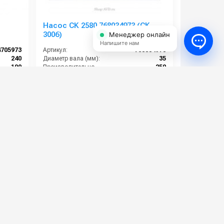
Насос CK 2580 768034973 (CK
3006)
Менеджер онлайн
Напишите нам
4705973
Артикул:
768034973
240
Диаметр вала (мм):
35
100
Производительность (л/мин):
250
6
Рабочее давление (бар):
80
1450
Мощность (кВт):
39.2
659 000 руб.
⚡ В корзину