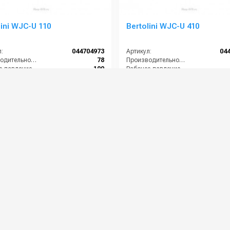
lini WJC-U 110
Bertolini WJC-U 410
:
044704973
Артикул:
04
Производительность (л/ч):
78
Производительность (л/ч):
Рабочее давление (бар):
100
Рабочее давление (бар):
ть (кВт):
0.3
Масса (кг):
кг):
6
Обороты двигателя (об/мин):
0 руб.
43 000 руб.
⚡ В корзину
⚡ В корзину