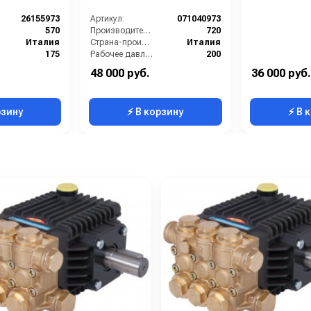
26155973
Артикул:
071040973
570
Производительность (л/ч):
720
Италия
Страна-производитель:
Италия
175
Рабочее давление (бар):
200
6
Масса (кг):
10
48 000 руб.
36 000 руб.
Трехплунжерный
Тип двигателя:
Трехплунжерный
рзину
⚡ В корзину
⚡ В 