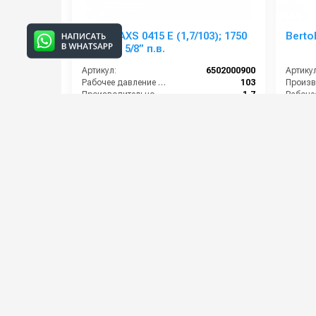
Comet AXS 0415 E (1,7/103); 1750
Berto
об/мин. 5/8” п.в.
Артикул:
6502000900
Артикул
Рабочее давление (бар):
103
Производительность (л/мин):
1.7
Мощность (кВт):
0.3
Мощнос
Обороты двигателя (об/мин):
1750
Масса (
33 000 руб.
42 00
⚡ В корзину