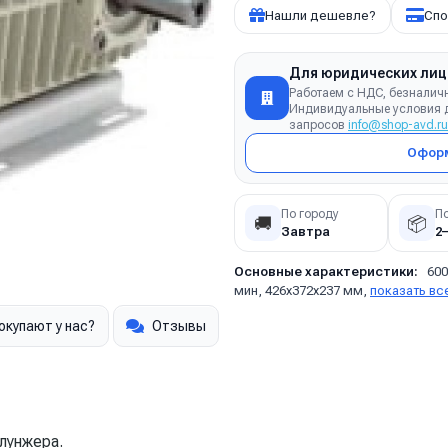
Нашли дешевле?
Спо
Для юридических лиц
Работаем с НДС, безналич
Индивидуальные условия д
запросов
info@shop-avd.ru
Оформ
По городу
П
🚚
📦
Завтра
2
Основные характеристики:
600
мин, 426х372х237 мм,
показать вс
окупают у нас?
Отзывы
лунжера.