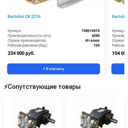
Bertolini CK 2216
Bertolin
Артикул:
738510973
Артикул:
Производительность (л/ч):
4200
Производи
Страна-производитель:
Италия
Страна-п
Рабочее давление (бар):
150
Рабочее д
Мощность (кВт):
20
Мощность
234 000 руб.
104 000
Масса (кг):
52
Масса (кг
⚡ В корзину
⚡Сопутствующие товары