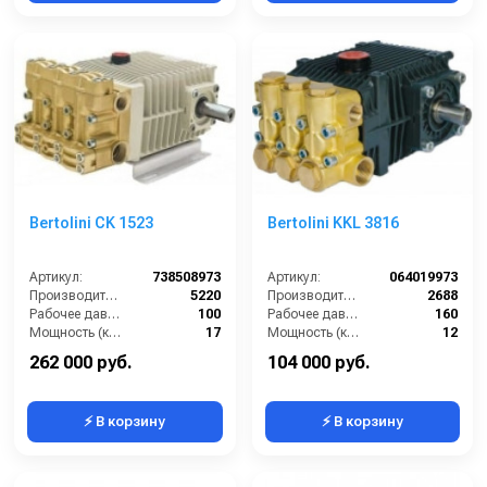
Bertolini CK 1523
Bertolini KKL 3816
Артикул:
738508973
Артикул:
064019973
Производительность (л/ч):
5220
Производительность (л/ч):
2688
Рабочее давление (бар):
100
Рабочее давление (бар):
160
Мощность (кВт):
17
Мощность (кВт):
12
Масса (кг):
52
Масса (кг):
16
262 000 руб.
104 000 руб.
⚡ В корзину
⚡ В корзину