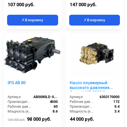
Масса (кг):
16
Мощность (кВт):
8
107 000 руб.
147 000 руб.
⚡ В корзину
⚡ В корзину
IPG AB 80
Насос плунжерный
высокого давления
Comet LWD 2525 G
Артикул:
AB0080LD-000
(9,4/172) 3400 об/мин. ø
Артикул:
6303170000
Производительность (л/ч):
4500
3/4” п.в.
Рабочее давление (бар):
172
Рабочее давление (бар):
60
Производительность (л/мин):
9.4
Мощность (кВт):
8.6
Мощность (кВт):
3.4
Обороты двигателя (об/мин):
550
Обороты двигателя (об/мин):
3400
98 000 руб.
44 000 руб.
106 000 руб.