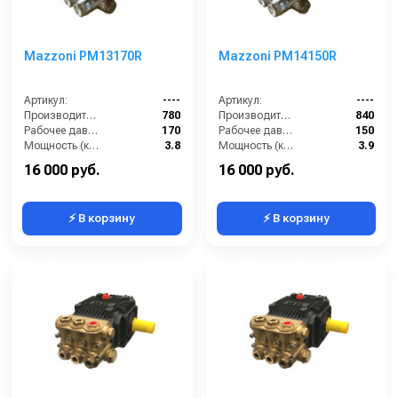
Mazzoni PM13170R
Mazzoni PM14150R
Артикул:
----
Артикул:
----
Производительность (л/ч):
780
Производительность (л/ч):
840
Рабочее давление (бар):
170
Рабочее давление (бар):
150
Мощность (кВт):
3.8
Мощность (кВт):
3.9
Масса (кг):
7.2
Масса (кг):
7.2
16 000 руб.
16 000 руб.
⚡ В корзину
⚡ В корзину