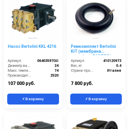
Насос Bertolini KKL 4216
Ремкомплект Bertolini
KIT (мембрана
демпфера PAS/PBO)
Артикул:
06403597GU
Артикул:
410120973
Диаметр вала (мм):
24
Вес, кг:
0.4
Макс. температура воды (°C):
74
Страна-производитель:
Италия
Производительность (л/ч):
2520
Давление (бар):
160
107 000 руб.
7 800 руб.
⚡ В корзину
⚡ В корзину