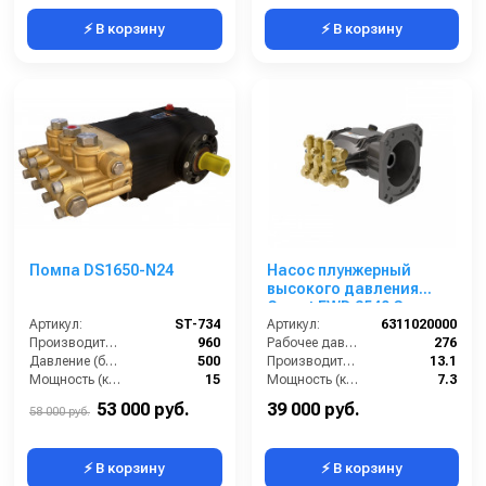
⚡ В корзину
⚡ В корзину
Помпа DS1650-N24
Насос плунжерный
высокого давления
Comet EWD 3540 G
Артикул:
ST-734
(13,1/276) 3400 об/мин.Ø
Артикул:
6311020000
Производительность (л/ч):
960
1”п.в.
Рабочее давление (бар):
276
Давление (бар):
500
Производительность (л/мин):
13.1
Мощность (кВт):
15
Мощность (кВт):
7.3
Обороты двигателя (об/мин):
1450
Обороты двигателя (об/мин):
3400
53 000 руб.
39 000 руб.
58 000 руб.
⚡ В корзину
⚡ В корзину