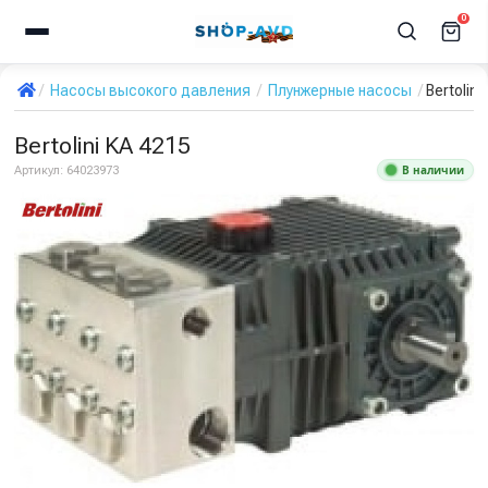
0
Насосы высокого давления
Плунжерные насосы
Bertolini
Bertolini KA 4215
В наличии
Артикул:
64023973