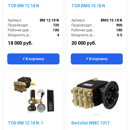
TOR BM 12.18 N
TOR BMS 15.18 N
Артикул:
BM 12.18 N
Артикул:
BMS 15.18 N
Производительность (л/ч):
720
Производительность (л/ч):
900
Рабочее давление (бар):
180
Рабочее давление (бар):
180
Мощность (кВт):
4
Мощность (кВт):
5.5
Электропитание (В):
380
Масса (кг):
7.5
18 000 руб.
20 000 руб.
⚡ В корзину
⚡ В корзину
TOR BM 12.18 N-1
Bertolini WMC 1317