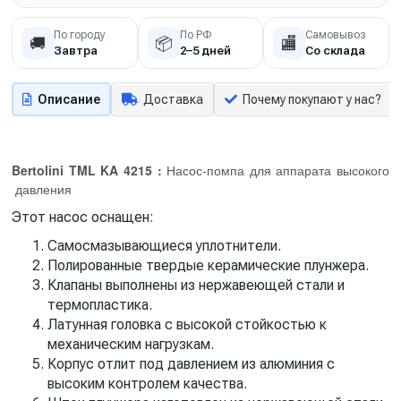
По городу
По РФ
Самовывоз
🚚
📦
🏬
Завтра
2–5 дней
Со склада
Описание
Доставка
Почему покупают у нас?
Bertolini TML KA 4215
:
Насос-помпа для аппарата высокого
давления
Этот насос оснащен:
Самосмазывающиеся уплотнители.
Полированные твердые керамические плунжера.
Клапаны выполнены из нержавеющей стали и
термопластика.
Латунная головка с высокой стойкостью к
механическим нагрузкам.
Корпус отлит под давлением из алюминия с
высоким контролем качества.