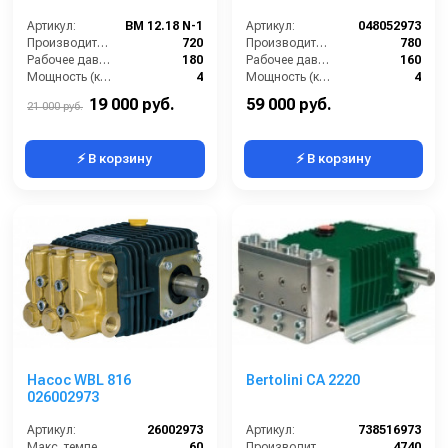
Артикул:
BM 12.18 N-1
Артикул:
048052973
Производительность (л/ч):
720
Производительность (л/ч):
780
Рабочее давление (бар):
180
Рабочее давление (бар):
160
Мощность (кВт):
4
Мощность (кВт):
4
Масса (кг):
7.5
Масса (кг):
6
19 000 руб.
59 000 руб.
21 000 руб.
⚡ В корзину
⚡ В корзину
Насос WBL 816
Bertolini CA 2220
026002973
Артикул:
26002973
Артикул:
738516973
Макс. температура воды (°C):
60
Производительность (л/ч):
4740