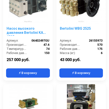
Насос высокого
Bertolini WBG 2525
давления Bertolini KA
4815
Артикул:
06402497GU
Артикул:
26155973
Производительность (л/мин):
47.6
Производительность (л/ч):
570
Температура (°C):
74
Рабочее давление (бар):
175
Рабочее давление (бар):
150
Масса (кг):
6
Мощность (кВт):
14
Обороты двигателя (об/мин):
1450
257 000 руб.
43 000 руб.
⚡ В корзину
⚡ В корзину