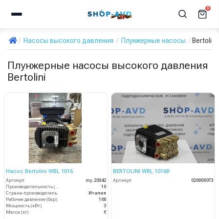
0
Насосы высокого давления
Плунжерные насосы
Bertolini
Плунжерные насосы высокого давления
Bertolini
Насос Bertolini WBL 1016
BERTOLINI WBL 1016B
Артикул
my.20842
Артикул
026008973
Производительность (л/мин)
10
Страна-производитель
Италия
Рабочее давление (бар)
160
Мощность (кВт)
3
Масса (кг)
6