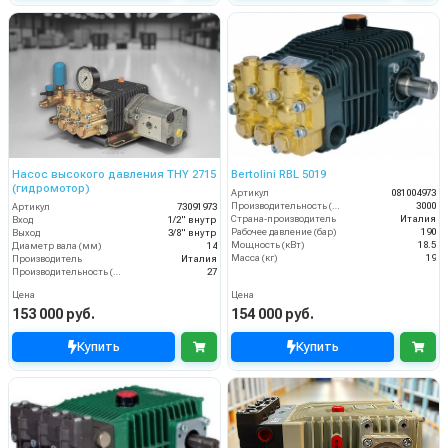
Насос высокого давления THY 2715
Bertolini RBL 5019
(гидромотор)
Артикул
081004973
Производительность (л/ч)
3000
Артикул
73091973
Страна-производитель
Италия
Вход
1/2" внутр
Рабочее давление (бар)
190
Выход
3/8" внутр
Мощность (кВт)
18.5
Диаметр вала (мм)
14
Масса (кг)
19
Производитель
Италия
Производительность (л/мин)
27
Цена
Цена
153 000 руб.
154 000 руб.
Купить
Купить