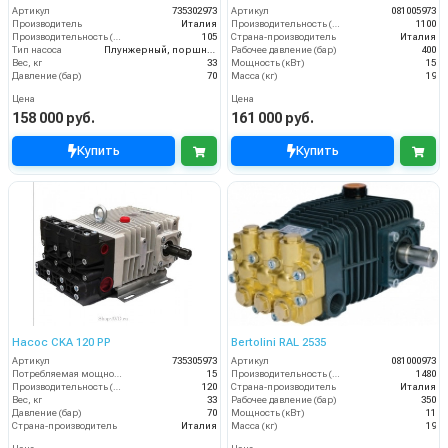
Артикул
735302973
Артикул
081005973
Производитель
Италия
Производительность (л/ч)
1100
Производительность (л/мин)
105
Страна-производитель
Италия
Тип насоса
Плунжерный, поршневой
Рабочее давление (бар)
400
Вес, кг
33
Мощность (кВт)
15
Давление (бар)
70
Масса (кг)
19
Цена
Цена
158 000 руб.
161 000 руб.
Купить
Купить
Насос CKA 120 РP
Bertolini RAL 2535
Артикул
735305973
Артикул
081000973
Потребляемая мощность (кВт)
15
Производительность (л/ч)
1480
Производительность (л/мин)
120
Страна-производитель
Италия
Вес, кг
33
Рабочее давление (бар)
350
Давление (бар)
70
Мощность (кВт)
11
Страна-производитель
Италия
Масса (кг)
19