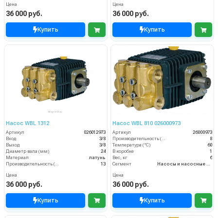
Цена
Цена
36 000 руб.
36 000 руб.
Купить
Купить
Насос WBL 1312
Насос WBL 810 026000973
Артикул
026012973
Артикул
26000973
Вход
3/8
Производительность (л/мин)
8
Выход
3/8
Температура (°C)
60
Диаметр вала (мм)
24
В коробке
1
Материал
латунь
Вес, кг
6
Производительность (л/мин)
13
Сегмент
Насосы и насосные станции
Цена
Цена
36 000 руб.
36 000 руб.
Купить
Купить