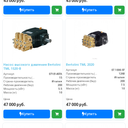
43 000 руб.
43 000 руб.
Купить
Купить
Насос высокого давления Bertolini
Bertolini TML 2020
TML 1520-В
Артикул
07.1006.97
Производительность (л/ч)
1260
Артикул
07101497A
Страна-производитель
Италия
Производительность (л/мин)
15
Рабочее давление (бар)
200
Страна-производитель
Италия
Мощность (кВт)
7.5
Рабочее давление (бар)
200
Масса (кг)
10
Мощность (кВт)
5.5
Масса (кг)
10
Цена
Цена
47 000 руб.
47 000 руб.
Купить
Купить