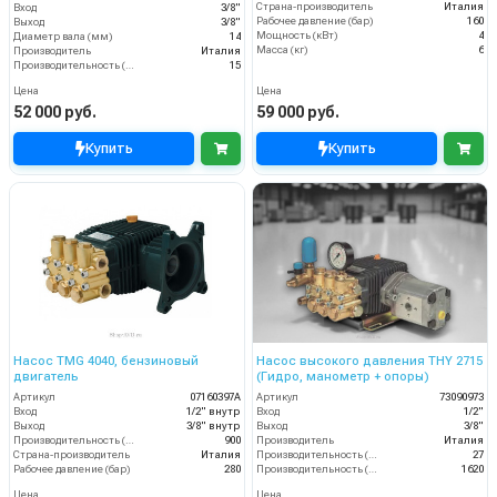
Страна-производитель
Италия
Вход
3/8"
Рабочее давление (бар)
160
Выход
3/8"
Мощность (кВт)
4
Диаметр вала (мм)
14
Масса (кг)
6
Производитель
Италия
Производительность (л/мин)
15
Цена
Цена
52 000 руб.
59 000 руб.
Купить
Купить
Насос TMG 4040, бензиновый
Насос высокого давления THY 2715
двигатель
(Гидро, манометр + опоры)
Артикул
07160397A
Артикул
73090973
Вход
1/2" внутр
Вход
1/2"
Выход
3/8" внутр
Выход
3/8"
Производительность (л/ч)
900
Производитель
Италия
Страна-производитель
Италия
Производительность (л/мин)
27
Рабочее давление (бар)
280
Производительность (л/ч)
1620
Цена
Цена