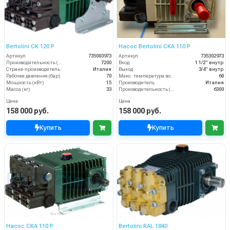
Bertolini CK 120 P
Насос Bertolini CKA 110 P
Артикул
735003973
Артикул
735302973
Производительность (л/ч)
7200
Вход
1 1/2" внутр
Страна-производитель
Италия
Выход
3/4" внутр
Рабочее давление (бар)
70
Макс. температура воды (°C)
60
Мощность (кВт)
15
Производитель
Италия
Масса (кг)
33
Производительность (л/ч)
6300
Цена
Цена
158 000 руб.
158 000 руб.
Купить
Купить
Насос CKA 110 P
Bertolini RAL 1840