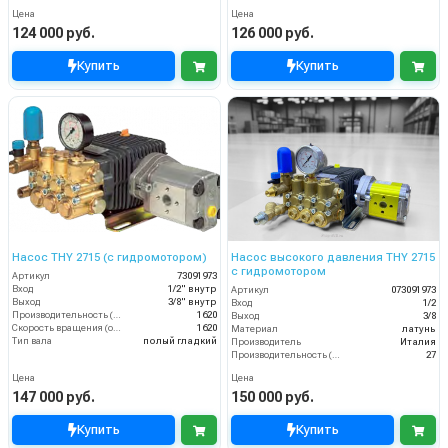
Цена
Цена
124 000 руб.
126 000 руб.
Купить
Купить
Насос THY 2715 (с гидромотором)
Насос высокого давления THY 2715
с гидромотором
Артикул
73091973
Вход
1/2" внутр
Артикул
073091973
Выход
3/8" внутр
Вход
1/2
Производительность (л/ч)
1620
Выход
3/8
Скорость вращения (об/мин)
1620
Материал
латунь
Тип вала
полый гладкий
Производитель
Италия
Производительность (л/мин)
27
Цена
Цена
147 000 руб.
150 000 руб.
Купить
Купить