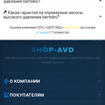
давления bertolini?
Какая гарантия на плунжерные насосы
высокого давления bertolini?
★★★★★
Оценка компании ООО «ШОП АВД»
на основе
отзывов
17
клиентов.
Всё для клининга и автомоек: установки высокого давления и уборочная
техника под ключ.
О КОМПАНИИ
О компании
Реквизиты ООО «Шоп АВД»
ПОКУПАТЕЛЯМ
Защита данных клиента
Как заказать?