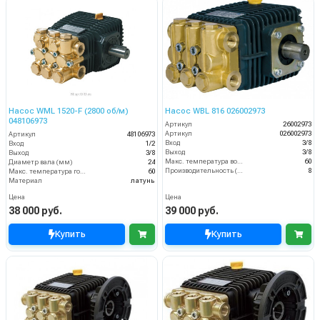
Насос WML 1520-F (2800 об/м)
Насос WBL 816 026002973
048106973
Артикул
26002973
Артикул
026002973
Артикул
48106973
Вход
3/8
Вход
1/2
Выход
3/8
Выход
3/8
Макс. температура воды (°C)
60
Диаметр вала (мм)
24
Производительность (л/мин)
8
Макс. температура горячей воды (°C)
60
Материал
латунь
Цена
Цена
38 000 руб.
39 000 руб.
Купить
Купить