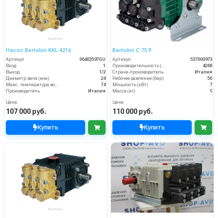
Насос Bertolini KKL 4216
Bertolini С 75 P
Артикул
06403597GU
Артикул
537000973
Вход
1
Производительность (л/ч)
4260
Выход
1/2
Страна-производитель
Италия
Диаметр вала (мм)
24
Рабочее давление (бар)
50
Макс. температура воды (°C)
74
Мощность (кВт)
7
Производитель
Италия
Масса (кг)
9
Цена
Цена
107 000 руб.
110 000 руб.
Купить
Купить