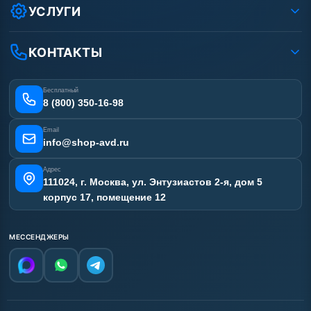
Условия соглашения
Оплата
УСЛУГИ
Вакансии
Доставка
Услуги
Рассрочка
Гарантия
Аренда АВД
КОНТАКТЫ
Статьи
Лизинг
Ремонт АВД
Получить скидку
Сертификаты
Бесплатный
Наши работы
8 (800) 350-16-98
Отзывы наших клиентов
Email
Карта сайта
info@shop-avd.ru
Адрес
111024, г. Москва, ул. Энтузиастов 2-я, дом 5
корпус 17, помещение 12
МЕССЕНДЖЕРЫ