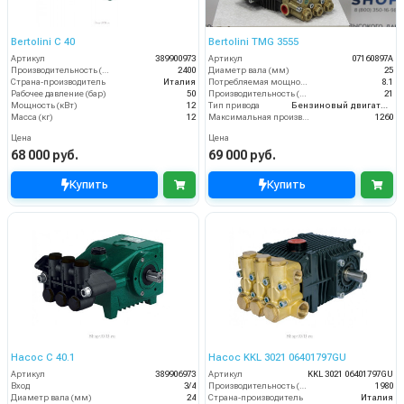
Bertolini С 40
Bertolini TMG 3555
Артикул
389900973
Артикул
07160897A
Производительность (л/ч)
2400
Диаметр вала (мм)
25
Страна-производитель
Италия
Потребляемая мощность (кВт)
8.1
Рабочее давление (бар)
50
Производительность (л/мин)
21
Мощность (кВт)
12
Тип привода
Бензиновый двигатель
Масса (кг)
12
Максимальная производительность по воде (л/ч)
1260
Цена
Цена
68 000 руб.
69 000 руб.
Купить
Купить
Насос C 40.1
Насос KKL 3021 06401797GU
Артикул
389906973
Артикул
KKL 3021 06401797GU
Вход
3/4
Производительность (л/ч)
1980
Диаметр вала (мм)
24
Страна-производитель
Италия