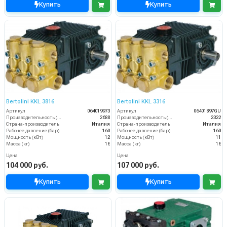
Купить
Купить
Bertolini KKL 3816
Bertolini KKL 3316
Артикул
064019973
Артикул
06401897GU
Производительность (л/ч)
2688
Производительность (л/ч)
2322
Страна-производитель
Италия
Страна-производитель
Италия
Рабочее давление (бар)
160
Рабочее давление (бар)
160
Мощность (кВт)
12
Мощность (кВт)
11
Масса (кг)
16
Масса (кг)
16
Цена
Цена
104 000 руб.
107 000 руб.
Купить
Купить