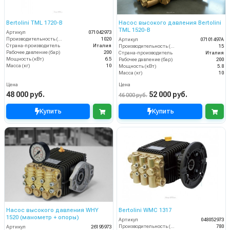
Bertolini TML 1720-B
Насос высокого давления Bertolini
TML 1520-B
Артикул
071042973
Производительность (л/ч)
1020
Артикул
07101497A
Страна-производитель
Италия
Производительность (л/мин)
15
Рабочее давление (бар)
200
Страна-производитель
Италия
Мощность (кВт)
6.5
Рабочее давление (бар)
200
Масса (кг)
10
Мощность (кВт)
5.8
Масса (кг)
10
Цена
Цена
48 000 руб.
52 000 руб.
46 000 руб.
Купить
Купить
Насос высокого давления WHY
Bertolini WMC 1317
1520 (манометр + опоры)
Артикул
048052973
Производительность (л/ч)
780
Артикул
26195973