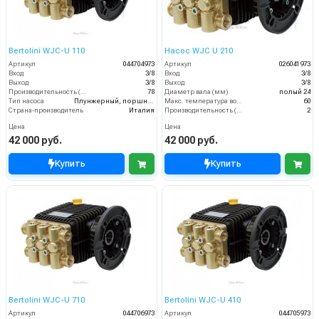
Bertolini WJC-U 110
Насос WJC U 210
Артикул
044704973
Артикул
026041973
Вход
3/8
Вход
3/8
Выход
3/8
Выход
3/8
Производительность (л/ч)
78
Диаметр вала (мм)
полый 24
Тип насоса
Плунжерный, поршневой
Макс. температура воды (°C)
60
Страна-производитель
Италия
Производительность (л/мин)
2
Цена
Цена
42 000 руб.
42 000 руб.
Купить
Купить
Bertolini WJC-U 710
Bertolini WJC-U 410
Артикул
044706973
Артикул
044705973