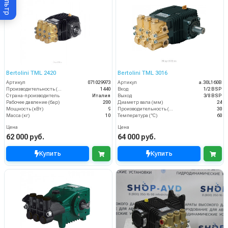
Фильтр
Bertolini TML 2420
Bertolini TML 3016
Артикул
071029973
Артикул
a.30L160B
Производительность (л/ч)
1440
Вход
1/2 BSP
Страна-производитель
Италия
Выход
3/8 BSP
Рабочее давление (бар)
200
Диаметр вала (мм)
24
Мощность (кВт)
9
Производительность (л/мин)
30
Масса (кг)
10
Температура (°C)
60
Цена
Цена
62 000 руб.
64 000 руб.
Купить
Купить