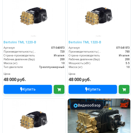
Bertolini TML 1220-B
Bertolini TML 1320-B
Артикул
071040973
Артикул
071041973
Производительность (л/ч)
720
Производительность (л/ч)
780
Страна-производитель
Италия
Страна-производитель
Италия
Рабочее давление (бар)
200
Рабочее давление (бар)
200
Масса (кг)
10
Мощность (кВт)
5.5
Тип двигателя
Трехплунжерный
Масса (кг)
10
Цена
Цена
48 000 руб.
48 000 руб.
Купить
Купить
Видеообзор