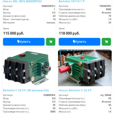
Насос KKL 4816 06403397GU
Bertolini CK110.1-P
Артикул
06403397GU
Артикул
73500297A
Вход
1
Производительность (л/ч)
6300
Выход
1/2
Страна-производитель
Италия
Диаметр вала (мм)
24
Рабочее давление (бар)
70
Макс. температура воды (°C)
74
Мощность (кВт)
14
Материал
латунь
Масса (кг)
33
Цена
Цена
115 000 руб.
118 000 руб.
Купить
Купить
Bertolini C 53.3 P (35 шпонка+Z6)
Насос Bertolini C 53.3 P
Артикул
53600097A
Артикул
my.20844
Вход
3/4
Производительность (л/мин)
50
Выход
1/2
Страна-производитель
Италия
Диаметр вала (мм)
35
Рабочее давление (бар)
50
Производительность (л/мин)
50
Мощность (кВт)
5
Производительность (л/ч)
3000
Масса (кг)
14