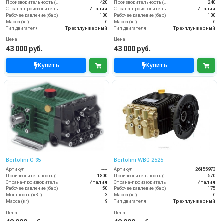
Производительность (л/ч)
420
Производительность (л/ч)
240
Страна-производитель
Италия
Страна-производитель
Италия
Рабочее давление (бар)
100
Рабочее давление (бар)
100
Масса (кг)
6
Масса (кг)
6
Тип двигателя
Трехплунжерный
Тип двигателя
Трехплунжерный
Цена
Цена
43 000 руб.
43 000 руб.
Купить
Купить
Bertolini С 35
Bertolini WBG 2525
Артикул
----
Артикул
26155973
Производительность (л/ч)
1800
Производительность (л/ч)
570
Страна-производитель
Италия
Страна-производитель
Италия
Рабочее давление (бар)
50
Рабочее давление (бар)
175
Мощность (кВт)
3
Масса (кг)
6
Масса (кг)
9
Тип двигателя
Трехплунжерный
Цена
Цена