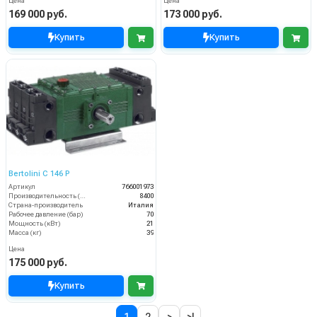
Цена
Цена
169 000 руб.
173 000 руб.
Купить
Купить
Bertolini С 146 Р
Артикул
766001973
Производительность (л/ч)
8400
Страна-производитель
Италия
Рабочее давление (бар)
70
Мощность (кВт)
21
Масса (кг)
39
Цена
175 000 руб.
Купить
1
2
>
>|