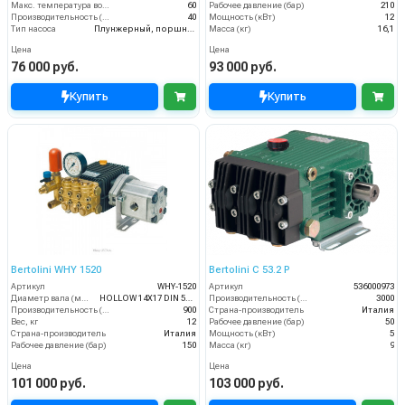
Макс. температура воды (°C)
60
Рабочее давление (бар)
210
Производительность (л/мин)
40
Мощность (кВт)
12
Тип насоса
Плунжерный, поршневой
Масса (кг)
16,1
Цена
Цена
76 000 руб.
93 000 руб.
Купить
Купить
Bertolini WHY 1520
Bertolini C 53.2 P
Артикул
WHY-1520
Артикул
536000973
Диаметр вала (мм)
HOLLOW 14X17 DIN 5482
Производительность (л/ч)
3000
Производительность (л/ч)
900
Страна-производитель
Италия
Вес, кг
12
Рабочее давление (бар)
50
Страна-производитель
Италия
Мощность (кВт)
5
Рабочее давление (бар)
150
Масса (кг)
9
Цена
Цена
101 000 руб.
103 000 руб.