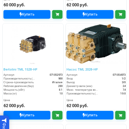
60 000 руб.
62 000 руб.
Купить
Купить
Bertolini TML 1528-HP
Насос TML 2028-НР
Артикул
071052973
Артикул
071054973
Производительность (л/ч)
900
Вход
1/2
Страна-производитель
Италия
Выход
3/8
Рабочее давление (бар)
280
Диаметр вала (мм)
24
Мощность (кВт)
8.1
Макс. температура воды (°C)
74
Масса (кг)
10
Производительность (л/мин)
19.8
Цена
Цена
62 000 руб.
62 000 руб.
Купить
Купить