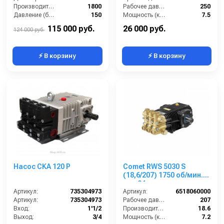
Производительность (л/ч):
1800
Рабочее давление (бар):
250
Давление (бар):
150
Мощность (кВт):
7.5
Мощность (кВт):
7.35
Масса (кг):
7.6
115 000 руб.
26 000 руб.
124 000 руб.
⚡ В корзину
⚡ В корзину
Насос CKA 120 Р
Comet RWS 5030 S
(18,6/207) 1750 об/мин.
вал 24мм
Артикул:
735304973
Артикул:
6518060000
Артикул:
735304973
Рабочее давление (бар):
207
Вход:
1'1/2
Производительность (л/мин):
18.6
Выход:
3/4
Мощность (кВт):
7.2