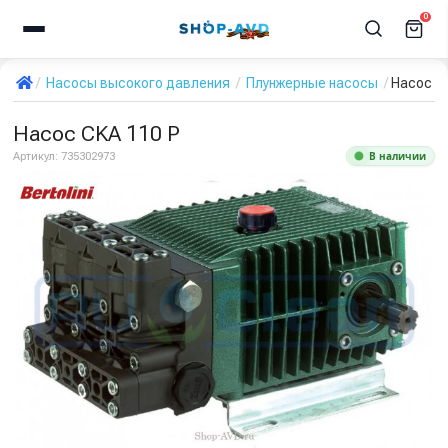
0
Насосы высокого давления
Плунжерные насосы
Насос C
Насос CKA 110 P
В наличии
Артикул:
735302973