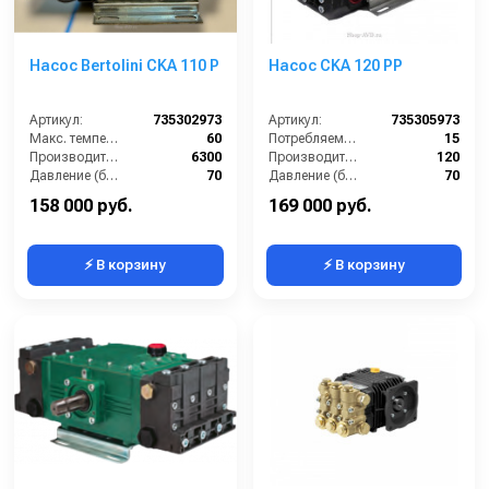
Насос Bertolini CKA 110 P
Насос CKA 120 РP
Артикул:
735302973
Артикул:
735305973
Макс. температура воды (°C):
60
Потребляемая мощность (кВт):
15
Производительность (л/ч):
6300
Производительность (л/мин):
120
Давление (бар):
70
Давление (бар):
70
Мощность (кВт):
14
Обороты двигателя (об/мин):
550
158 000 руб.
169 000 руб.
⚡ В корзину
⚡ В корзину