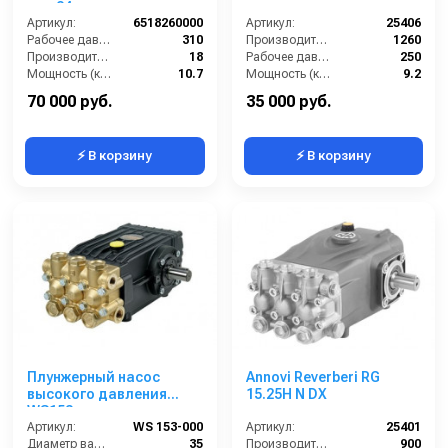
вал 24мм
Артикул:
6518260000
Артикул:
25406
Рабочее давление (бар):
310
Производительность (л/ч):
1260
Производительность (л/мин):
18
Рабочее давление (бар):
250
Мощность (кВт):
10.7
Мощность (кВт):
9.2
Обороты двигателя (об/мин):
1750
Масса (кг):
7.6
70 000 руб.
35 000 руб.
⚡ В корзину
⚡ В корзину
Плунжерный насос
Annovi Reverberi RG
высокого давления
15.25H N DX
WS153
Артикул:
WS 153-000
Артикул:
25401
Диаметр вала (мм):
35
Производительность (л/ч):
900