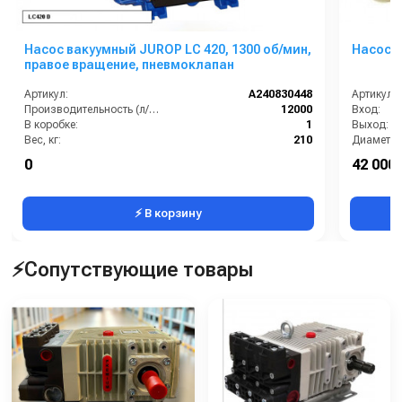
Насос вакуумный JUROP LC 420, 1300 об/мин,
Насос W
правое вращение, пневмоклапан
Артикул:
A240830448
Артикул:
Производительность (л/мин):
12000
Вход:
В коробке:
1
Выход:
Вес, кг:
210
Диаметр 
Габаритные размеры, мм:
940х360х662
0
42 000 
Расход воздуха, м3:
720
⚡ В корзину
⚡Сопутствующие товары