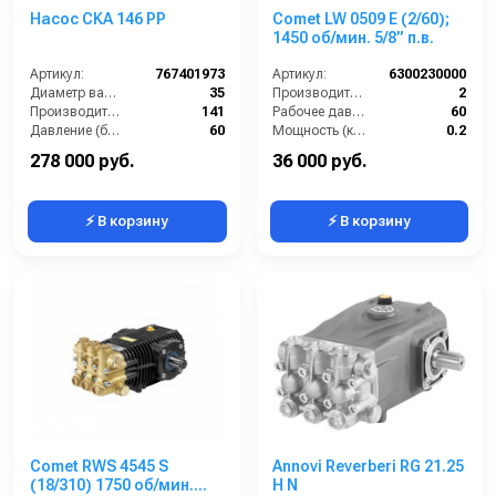
Насос CKA 146 РP
Comet LW 0509 E (2/60);
1450 об/мин. 5/8” п.в.
Артикул:
767401973
Артикул:
6300230000
Диаметр вала (мм):
35
Производительность (л/мин):
2
Производительность (л/мин):
141
Рабочее давление (бар):
60
Давление (бар):
60
Мощность (кВт):
0.2
Мощность (кВт):
16.6
Обороты двигателя (об/мин):
1450
278 000 руб.
36 000 руб.
⚡ В корзину
⚡ В корзину
Comet RWS 4545 S
Annovi Reverberi RG 21.25
(18/310) 1750 об/мин.
H N