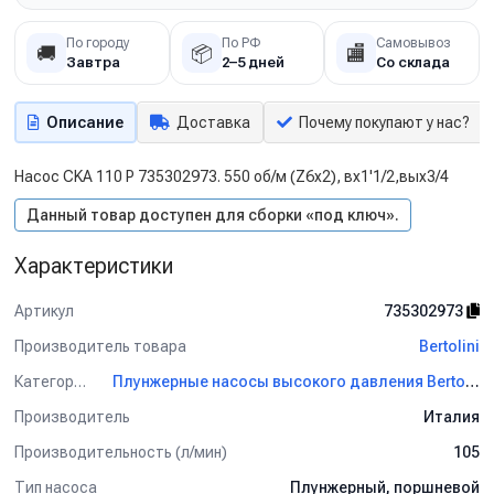
По городу
По РФ
Самовывоз
🚚
📦
🏬
Завтра
2–5 дней
Со склада
Описание
Доставка
Почему покупают у нас?
Насос CKA 110 P 735302973. 550 об/м (Z6х2), вх1'1/2,вых3/4
Данный товар доступен для сборки «под ключ».
Характеристики
Артикул
735302973
Производитель товара
Bertolini
Категория
Плунжерные насосы высокого давления Bertolini
Производитель
Италия
Производительность (л/мин)
105
Тип насоса
Плунжерный, поршневой