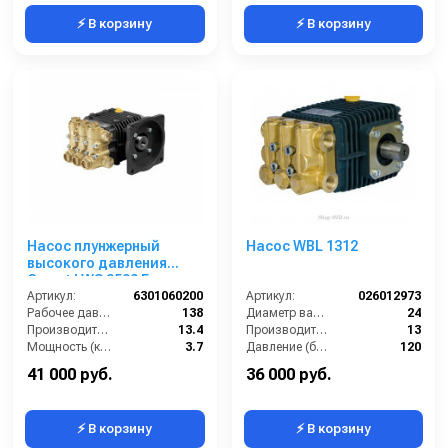
⚡ В корзину
⚡ В корзину
Насос плунжерный
Насос WBL 1312
высокого давления
Comet LWS 3520 E
(13,4/138) 1750 об/мин ø
Артикул:
6301060200
Артикул:
026012973
5/8” п.в.
Рабочее давление (бар):
138
Диаметр вала (мм):
24
Производительность (л/мин):
13.4
Производительность (л/мин):
13
Мощность (кВт):
3.7
Давление (бар):
120
Обороты двигателя (об/мин):
1750
Мощность (кВт):
2.9
41 000 руб.
36 000 руб.
⚡ В корзину
⚡ В корзину