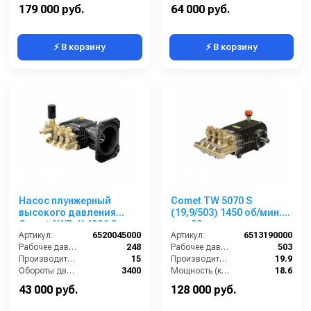
Производитель:
Bertolini
Обороты двигателя (об/мин):
1750
179 000 руб.
64 000 руб.
⚡ В корзину
⚡ В корзину
Насос плунжерный
Comet TW 5070 S
высокого давления
(19,9/503) 1450 об/мин.
Comet AWD-K 4036 G
вал 30мм
(15/248) 3400 об/мин.Ø
Артикул:
6520045000
Артикул:
6513190000
1” п.в.
Рабочее давление (бар):
248
Рабочее давление (бар):
503
Производительность (л/мин):
15
Производительность (л/мин):
19.9
Обороты двигателя (об/мин):
3400
Мощность (кВт):
18.6
By-pass:
Есть
Обороты двигателя (об/мин):
1450
43 000 руб.
128 000 руб.