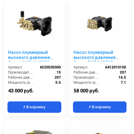
Насос плунжерный
Насос плунжерный
высокого давления
высокого давления
Comet AWD-K 4030G
Comet FWD2 4530 E
(15/207) 3400 об/мин.Ø
Артикул:
6520035000
(16,5/207) 3400 об/мин.1”
Артикул:
6412010100
1”п.в.
Производительность (л/мин):
15
1/8 п.в.
Рабочее давление (бар):
207
Рабочее давление (бар):
207
Производительность (л/мин):
16.5
Мощность (кВт):
5.5
Мощность (кВт):
7.1
Обороты двигателя (об/мин):
3400
Обороты двигателя (об/мин):
3400
43 000 руб.
58 000 руб.
⚡ В корзину
⚡ В корзину