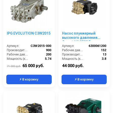
IPG EVOLUTION С3W2015
Насос плунжерный
высокого давления
Comet LW 3522 E
Артикул:
C3W2015-000
(13/152); 1450 об/мин.
Артикул:
6300061200
Производительность (л/ч):
900
вал ø 28 мм п.в.
Рабочее давление (бар):
152
Рабочее давление (бар):
200
Производительность (л/мин):
13
Мощность (кВт):
5.74
Мощность (кВт):
3.8
Масса (кг):
9.5
Обороты двигателя (об/мин):
1450
65 000 руб.
44 000 руб.
71 000 руб.
⚡ В корзину
⚡ В корзину