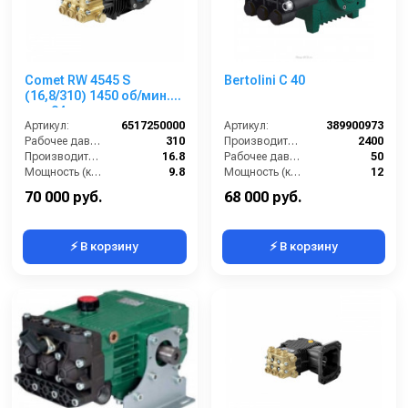
Comet RW 4545 S
Bertolini С 40
(16,8/310) 1450 об/мин.
вал 24мм
Артикул:
6517250000
Артикул:
389900973
Рабочее давление (бар):
310
Производительность (л/ч):
2400
Производительность (л/мин):
16.8
Рабочее давление (бар):
50
Мощность (кВт):
9.8
Мощность (кВт):
12
Обороты двигателя (об/мин):
1450
Масса (кг):
12
70 000 руб.
68 000 руб.
⚡ В корзину
⚡ В корзину