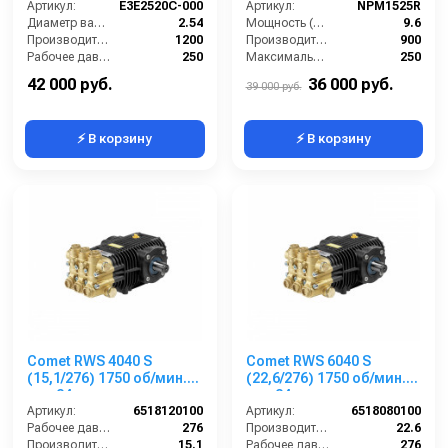
Артикул:
E3E2520C-000
Артикул:
NPM1525R
Диаметр вала (см):
2.54
Мощность (л/с):
9.6
Производительность (л/ч):
1200
Производительность (л/ч):
900
Рабочее давление (бар):
250
Максимальное давление воды (бар):
250
Мощность (кВт):
9.56
Объём заливаемого масла (л):
0.7
42 000 руб.
36 000 руб.
39 000 руб.
⚡ В корзину
⚡ В корзину
Comet RWS 4040 S
Comet RWS 6040 S
(15,1/276) 1750 об/мин.
(22,6/276) 1750 об/мин.
вал 24мм
вал 24мм
Артикул:
6518120100
Артикул:
6518080100
Рабочее давление (бар):
276
Производительность (л/мин):
22.6
Производительность (л/мин):
15.1
Рабочее давление (бар):
276