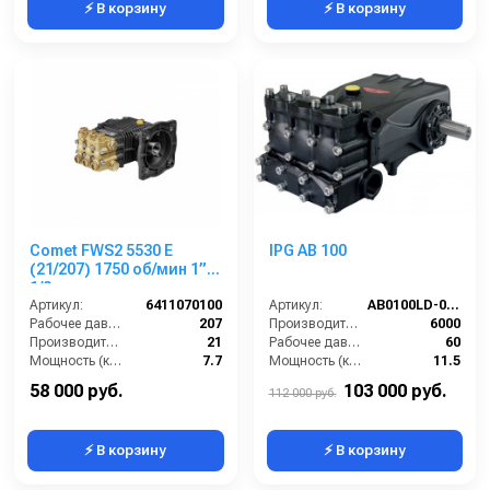
⚡ В корзину
⚡ В корзину
Comet FWS2 5530 E
IPG AB 100
(21/207) 1750 об/мин 1”
1/8 п.в.
Артикул:
6411070100
Артикул:
AB0100LD-000
Рабочее давление (бар):
207
Производительность (л/ч):
6000
Производительность (л/мин):
21
Рабочее давление (бар):
60
Мощность (кВт):
7.7
Мощность (кВт):
11.5
Обороты двигателя (об/мин):
1750
Обороты двигателя (об/мин):
550
58 000 руб.
103 000 руб.
112 000 руб.
⚡ В корзину
⚡ В корзину