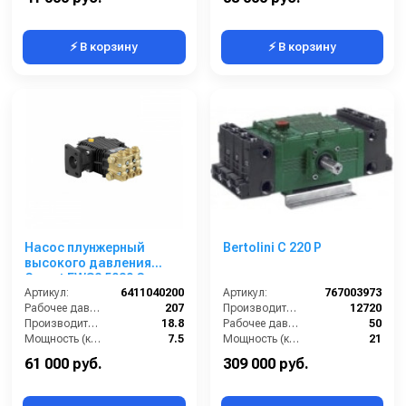
⚡ В корзину
⚡ В корзину
Насос плунжерный
Bertolini С 220 Р
высокого давления
Comet FWS2 5030 G
(18,8/207) 1750 об/мин ø
Артикул:
6411040200
Артикул:
767003973
25 мм п.в. ROBIN
Рабочее давление (бар):
207
Производительность (л/ч):
12720
Производительность (л/мин):
18.8
Рабочее давление (бар):
50
Мощность (кВт):
7.5
Мощность (кВт):
21
Обороты двигателя (об/мин):
1750
Масса (кг):
39
61 000 руб.
309 000 руб.