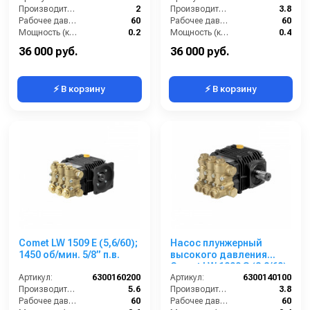
Производительность (л/мин):
2
Производительность (л/мин):
3.8
Рабочее давление (бар):
60
Рабочее давление (бар):
60
Мощность (кВт):
0.2
Мощность (кВт):
0.4
Обороты двигателя (об/мин):
1450
Обороты двигателя (об/мин):
1450
36 000 руб.
36 000 руб.
⚡ В корзину
⚡ В корзину
Comet LW 1509 E (5,6/60);
Насос плунжерный
1450 об/мин. 5/8” п.в.
высокого давления
Comet LW 1009 S (3,8/60);
Артикул:
6300160200
1450 об/мин. вал ø 24 мм
Артикул:
6300140100
Производительность (л/мин):
5.6
Производительность (л/мин):
3.8
Рабочее давление (бар):
60
Рабочее давление (бар):
60