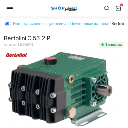
0
Насосы высокого давления
Плунжерные насосы
Bertolini
Bertolini C 53.2 P
В наличии
Артикул:
536000973