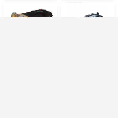
Помпа DS1650-N24
Mazzoni GM40170R
Артикул:
ST-734
Артикул:
P3.030.010
Производительность (л/ч):
960
Производительность (л/ч):
2400
Давление (бар):
500
Рабочее давление (бар):
170
Мощность (кВт):
15
Мощность (кВт):
13.17
Обороты двигателя (об/мин):
1450
Масса (кг):
12.4
53 000 руб.
64 000 руб.
58 000 руб.
⚡ В корзину
⚡ В корзину
Категории сопутствующих товаров