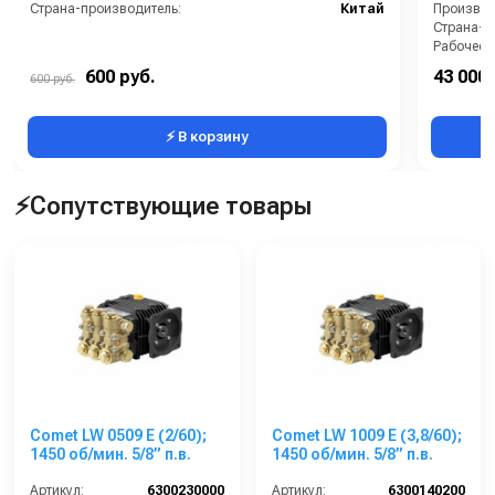
Страна-производитель:
Китай
Производи
Страна-п
Рабочее д
Мощность
600 руб.
43 000 
600 руб.
Масса (кг
⚡ В корзину
⚡Сопутствующие товары
Comet LW 0509 E (2/60);
Comet LW 1009 E (3,8/60);
1450 об/мин. 5/8” п.в.
1450 об/мин. 5/8” п.в.
Артикул:
6300230000
Артикул:
6300140200