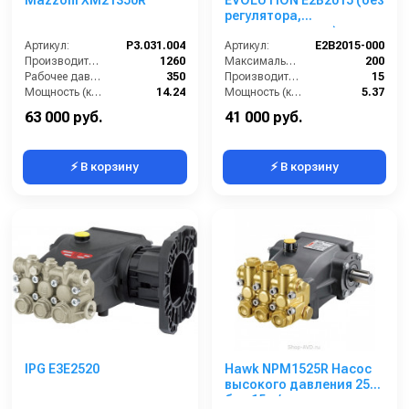
Mazzoni XM21350R
EVOLUTION E2B2015 (без
регулятора,
никелированная)
Артикул:
P3.031.004
Артикул:
E2B2015-000
Производительность (л/ч):
1260
Максимальное давление (бар):
200
Рабочее давление (бар):
350
Производительность (л/мин):
15
Мощность (кВт):
14.24
Мощность (кВт):
5.37
Масса (кг):
12.4
Обороты двигателя (об/мин):
1450
63 000 руб.
41 000 руб.
⚡ В корзину
⚡ В корзину
IPG E3E2520
Hawk NPM1525R Насос
высокого давления 250
бар 15 л/мин