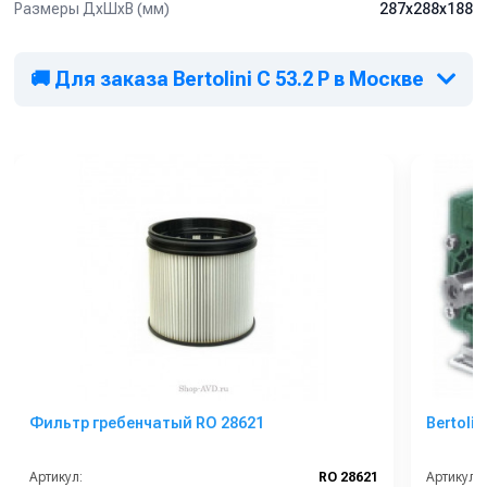
Размеры ДхШхВ (мм)
287х288х188
🚚 Для заказа Bertolini C 53.2 P в Москве
Фильтр гребенчатый RO 28621
Bertolin
Артикул:
RO 28621
Артикул: