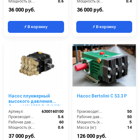
Мощность (кВт):
0.6
Мощность (кВт):
0.4
Обороты двигателя (об/мин):
1450
Обороты двигателя (об/мин):
1450
36 000 руб.
36 000 руб.
⚡ В корзину
⚡ В корзину
Насос плунжерный
Насос Bertolini C 53.3 P
высокого давления
Comet LW 1509 S (5,6/60);
1450 об/мин. вал ø 24 мм
Артикул:
6300160100
Производительность (л/мин):
50
Производительность (л/мин):
5.6
Рабочее давление (бар):
50
Рабочее давление (бар):
60
Мощность (кВт):
5
Мощность (кВт):
0.6
Масса (кг):
14
Обороты двигателя (об/мин):
1450
37 000 руб.
126 000 руб.