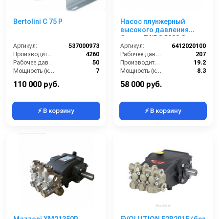
Bertolini С 75 P
Насос плунжерный
высокого давления
Comet FWD2 5030 G
Артикул:
537000973
(19,2/207) 3400 об/мин.Ø
Артикул:
6412020100
Производительность (л/ч):
4260
1”п.в.
Рабочее давление (бар):
207
Рабочее давление (бар):
50
Производительность (л/мин):
19.2
Мощность (кВт):
7
Мощность (кВт):
8.3
Масса (кг):
9
Обороты двигателя (об/мин):
3400
110 000 руб.
58 000 руб.
⚡ В корзину
⚡ В корзину