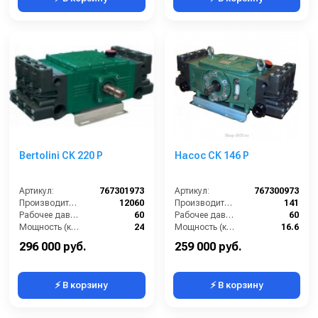
Bertolini CK 220 Р
Насос CK 146 Р
Артикул:
767301973
Артикул:
767300973
Производительность (л/ч):
12060
Производительность (л/мин):
141
Рабочее давление (бар):
60
Рабочее давление (бар):
60
Мощность (кВт):
24
Мощность (кВт):
16.6
Масса (кг):
39
Габариты (ДхШхВ):
590 × 440 × 239 мм
296 000 руб.
259 000 руб.
⚡ В корзину
⚡ В корзину