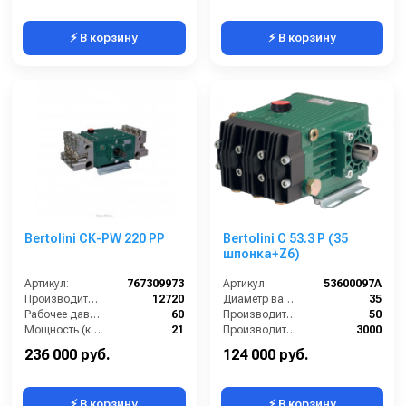
⚡ В корзину
⚡ В корзину
Bertolini CK-PW 220 PP
Bertolini C 53.3 P (35
шпонка+Z6)
Артикул:
767309973
Артикул:
53600097A
Производительность (л/ч):
12720
Диаметр вала (мм):
35
Рабочее давление (бар):
60
Производительность (л/мин):
50
Мощность (кВт):
21
Производительность (л/ч):
3000
Масса (кг):
44
Рабочее давление (бар):
50
236 000 руб.
124 000 руб.
⚡ В корзину
⚡ В корзину