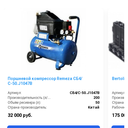
Поршневой компрессор Remeza СБ4/
С-50.J1047B
Артикул:
СБ4/С-50.J1047B
Артикул:
Производительность (л/мин):
200
Производи
Объём ресивера (л):
50
Страна-п
Страна-производитель:
Китай
Рабочее д
Тип компрессора:
Масляный
Мощность
32 000 руб.
175 000
Рабочее давление (бар):
8
Масса (кг