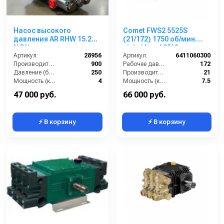
Насос высокого
Comet FWS2 5525S
давления AR RHW 15.25H
(21/172) 1750 об/мин.
N DX
nickel head 85°C вал
Артикул:
28956
24мм
Артикул:
6411060300
Производительность (л/ч):
900
Рабочее давление (бар):
172
Давление (бар):
250
Производительность (л/мин):
21
Мощность (кВт):
4
Мощность (кВт):
7.5
Габариты (ДхШхВ):
252 × 192.2 × 123.4
Обороты двигателя (об/мин):
1750
47 000 руб.
66 000 руб.
⚡ В корзину
⚡ В корзину