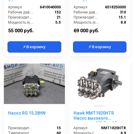
24мм
вал 24мм
Артикул:
6410040000
Артикул:
6518250000
Рабочее давление (бар):
152
Рабочее давление (бар):
310
Производительность (л/мин):
21
Производительность (л/мин):
15.1
Мощность (кВт):
5.5
Мощность (кВт):
8.8
Обороты двигателя (об/мин):
1450
Обороты двигателя (об/мин):
1750
55 000 руб.
69 000 руб.
⚡ В корзину
⚡ В корзину
Насос RG 15.28HN
Hawk NMT1820HTR
Насос высокого
давления 150 бар 18 л/
Производительность (л/мин):
15
мин
Артикул:
NMT1820HTR
Температура (°C):
60
Мощность (л/с):
6.9