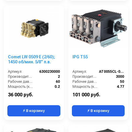
Comet LW 0509 E (2/60);
IPG T55
1450 об/мин. 5/8” п.в.
Артикул:
6300230000
Артикул:
AT0055CL-000
Производительность (л/мин):
2
Производительность (л/ч):
3000
Рабочее давление (бар):
60
Рабочее давление (бар):
50
Мощность (кВт):
0.2
Мощность (кВт):
4.77
Обороты двигателя (об/мин):
1450
Обороты двигателя (об/мин):
650
36 000 руб.
101 000 руб.
⚡ В корзину
⚡ В корзину