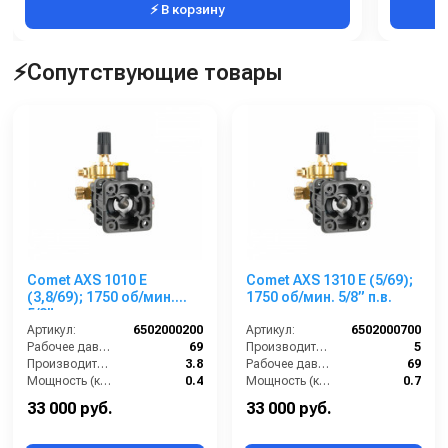
⚡ В корзину
⚡Сопутствующие товары
Comet AXS 1010 E
Comet AXS 1310 E (5/69);
(3,8/69); 1750 об/мин.
1750 об/мин. 5/8” п.в.
5/8” п.в.
Артикул:
6502000200
Артикул:
6502000700
Рабочее давление (бар):
69
Производительность (л/мин):
5
Производительность (л/мин):
3.8
Рабочее давление (бар):
69
Мощность (кВт):
0.4
Мощность (кВт):
0.7
Обороты двигателя (об/мин):
1750
Обороты двигателя (об/мин):
1750
33 000 руб.
33 000 руб.