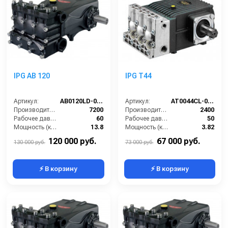
IPG AB 120
IPG T44
Артикул:
AB0120LD-000
Артикул:
AT0044CL-000
Производительность (л/ч):
7200
Производительность (л/ч):
2400
Рабочее давление (бар):
60
Рабочее давление (бар):
50
Мощность (кВт):
13.8
Мощность (кВт):
3.82
Обороты двигателя (об/мин):
550
Обороты двигателя (об/мин):
550
120 000 руб.
67 000 руб.
130 000 руб.
73 000 руб.
⚡ В корзину
⚡ В корзину