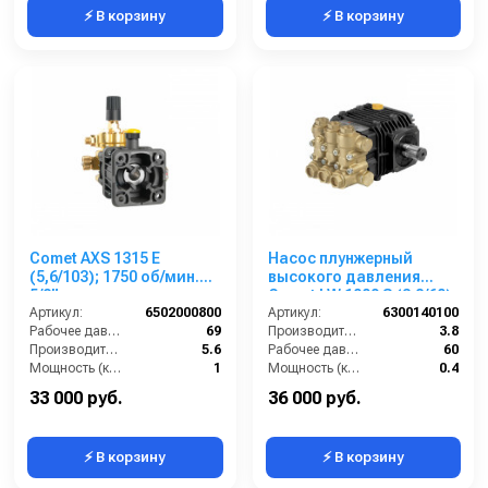
⚡ В корзину
⚡ В корзину
Comet AXS 1315 E
Насос плунжерный
(5,6/103); 1750 об/мин.
высокого давления
5/8” п.в.
Comet LW 1009 S (3,8/60);
Артикул:
6502000800
1450 об/мин. вал ø 24 мм
Артикул:
6300140100
Рабочее давление (бар):
69
Производительность (л/мин):
3.8
Производительность (л/мин):
5.6
Рабочее давление (бар):
60
Мощность (кВт):
1
Мощность (кВт):
0.4
Обороты двигателя (об/мин):
1750
Обороты двигателя (об/мин):
1450
33 000 руб.
36 000 руб.
⚡ В корзину
⚡ В корзину