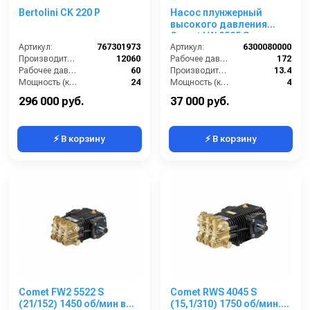
Bertolini CK 220 Р
Насос плунжерный
высокого давления
Comet LW 3525 S
Артикул:
767301973
(14/200); 1450 об/мин
Артикул:
6300080000
Производительность (л/ч):
12060
вал ø 24 мм
Рабочее давление (бар):
172
Рабочее давление (бар):
60
Производительность (л/мин):
13.4
Мощность (кВт):
24
Мощность (кВт):
4
Масса (кг):
39
Обороты двигателя (об/мин):
1450
296 000 руб.
37 000 руб.
⚡ В корзину
⚡ В корзину
Comet FW2 5522 S
Comet RWS 4045 S
(21/152) 1450 об/мин вал
(15,1/310) 1750 об/мин.