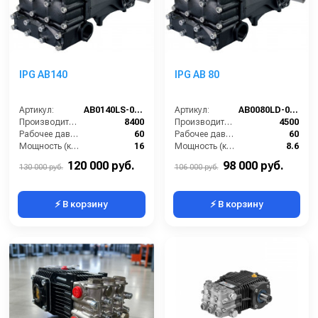
IPG AB140
IPG AB 80
Артикул:
AB0140LS-000
Артикул:
AB0080LD-000
Производительность (л/ч):
8400
Производительность (л/ч):
4500
Рабочее давление (бар):
60
Рабочее давление (бар):
60
Мощность (кВт):
16
Мощность (кВт):
8.6
Обороты двигателя (об/мин):
650
Обороты двигателя (об/мин):
550
120 000 руб.
98 000 руб.
130 000 руб.
106 000 руб.
⚡ В корзину
⚡ В корзину