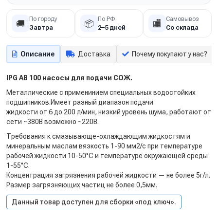
По городу
По РФ
Самовывоз
🚚
📦
🏬
Завтра
2–5 дней
Со склада
Описание
Доставка
Почему покупают у нас?
IPG AB 100 насосы для подачи СОЖ.
Металлические с применинием специальных водостойких
подшипников.Имеет разный диапазон подачи
жидкости от 6 до 200 л/мин, низкий уровень шума, работают от
сети ~380В возможно ~220В.
Требования к смазывающе-охлаждающим жидкостям и
минеральным маслам вязкость 1-90 мм2/с при температуре
рабочей жидкости 10-50°С и температуре окружающей среды
1-55°С.
Концентрация загрязнения рабочей жидкости — не более 5г/л.
Размер загрязняющих частиц не более 0,5мм.
Данный товар доступен для сборки «под ключ».