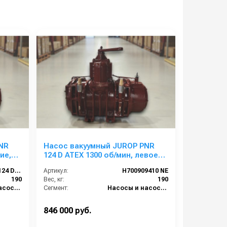
NR
Насос вакуумный JUROP PNR
ие,
124 D ATEX 1300 об/мин, левое
вращение, ручной клапан
JUROP PNR 124 D ATEX. (левое вращение, ручной клапан)
Артикул:
H700909410 NE
190
Вес, кг:
190
Насосы и насосные станции
Сегмент:
Насосы и насосные станции
846 000 руб.