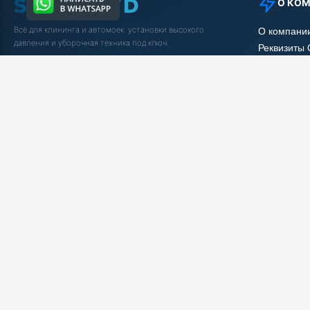
О КО
Всё для клининга и автомоек: установки высокого
О компани
давления и уборочная техника под ключ.
Реквизиты
Защита да
5.0
Яндекс Отзывы
Условия с
Вакансии
Заказать звонок
Рассрочка
Статьи
2017-2025 © ООО "ШОП АВД". Внешний вид товаров и комплектация могут изменяться
Сайт носит исключительно информационный характер и ни при каких условиях не явл
офертой, определяемой положениями Статьи 437 (2) ГК РФ. Заполняя формы на сайте,