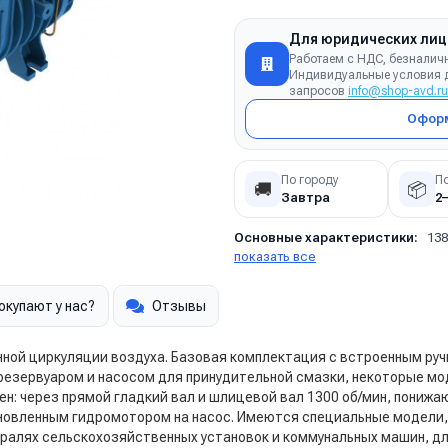
Для юридических лиц
Работаем с НДС, безналич
Индивидуальные условия д
запросов
info@shop-avd.ru
Оформ
По городу
П
🚚
📦
Завтра
2
Основные характеристики:
138
показать все
окупают у нас?
Отзывы
нной циркуляции воздуха. Базовая комплектация с встроенным р
резервуаром и насосом для принудительной смазки, некоторые мо
ен: через прямой гладкий вал и шлицевой вал 1300 об/мин, понижа
тановленным гидромотором на насос. Имеются специальные модели,
ралях сельскохозяйственных установок и коммунальных машин, дл