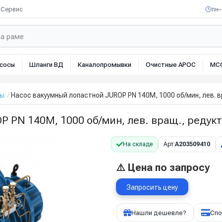
Сервис
пн–
сосы
Шланги ВД
Каналопромывки
Очистные АРОС
МС
сы
Насос вакуумный лопастной JUROP PN 140M, 1000 об/мин, лев. вра
PN 140M, 1000 об/мин, лев. вращ., редуктор
На складе
Арт:
A203509410
⚠️ Цена по запросу
Запросить цену
Нашли дешевле?
Спо