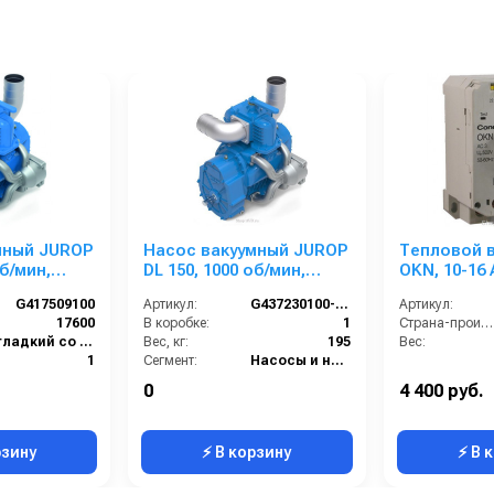
мный JUROP
Насос вакуумный JUROP
Тепловой 
об/мин,
DL 150, 1000 об/мин,
OKN, 10-16 
ение,
левое вращение,
G417509100
Артикул:
G437230100-К12
Артикул:
н, гладкий
пневмоклапан, гладкий
17600
В коробке:
1
Страна-производитель:
вал
гладкий со шпонкой
Вес, кг:
195
Вес:
1
Сегмент:
Насосы и насосные станции
188
0
4 400 руб.
626х645х482
рзину
⚡ В корзину
⚡ В 