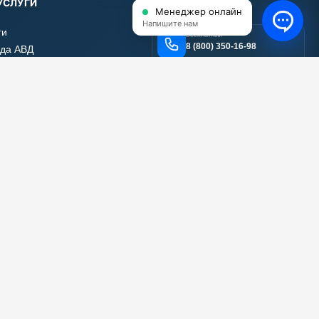
УСЛУГИ
КОНТАКТЫ
Менеджер онлайн
Напишите нам
ги
Бесплатный
8 (800) 350-16-98
да АВД
нт АВД
Email
тификаты
info@shop-avd.ru
 работы
вы наших клиентов
Адрес
111024, г. Москва, ул.
а сайта
Энтузиастов 2-я, дом 5
корпус 17, помещение 12
МЕССЕНДЖЕРЫ
ПЛАТЕ
С НДС