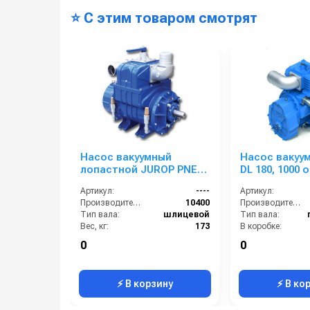
⭐ С этим товаром смотрят
Насос вакуумный
Насос вакуу
лопастной JUROP PNE
DL 180, 1000 
104M, 1000 об/мин,
правое вращ
Артикул:
----
Артикул:
левое вращение, руч. 4-
ручной клапа
Производительность (л/мин):
10400
Производительность (л/мин):
х. клапан
вал
Тип вала:
шлицевой
Тип вала:
Вес, кг:
173
В коробке:
Габаритные размеры, мм:
727х368х600
Вес, кг:
0
0
Расход воздуха, м3:
624
Габаритные размеры, мм:
⚡ В корзину
⚡ В ко