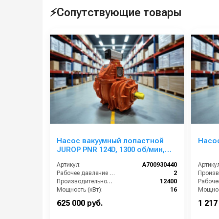
⚡Сопутствующие товары
Насос вакуумный лопастной
Насос
JUROP PNR 124D, 1300 об/мин,
левое вращение, пневмоклапан
Артикул:
A700930440
Артикул
Рабочее давление (бар):
2
Производительность (л/мин):
12400
Мощность (кВт):
16
Мощнос
Обороты двигателя (об/мин):
1300
625 000 руб.
1 217