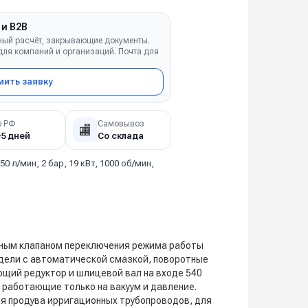
 и B2B
ный расчёт, закрывающие документы.
ля компаний и организаций. Почта для
ить заявку
о РФ
Самовывоз
🏬
–5 дней
Со склада
50 л/мин, 2 бар, 19 кВт, 1000 об/мин,
учным клапаном переключения режима работы
дели с автоматической смазкой, поворотные
ющий редуктор и шлицевой вал на входе 540
 работающие только на вакуум и давление.
я продува ирригационных трубопроводов, для