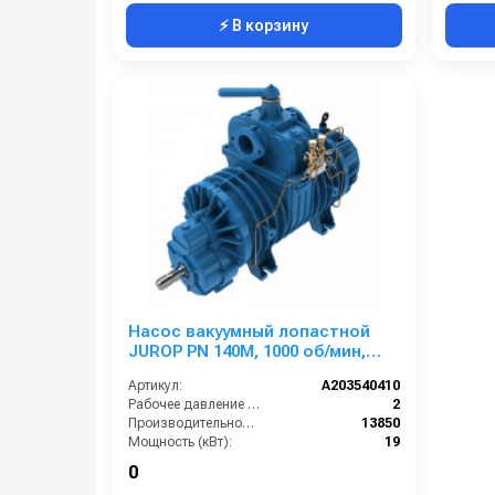
⚡ В корзину
Насос вакуумный лопастной
JUROP PN 140M, 1000 об/мин,
лев. вращ., редуктор,
Артикул:
A203540410
гидравл.управление
Рабочее давление (бар):
2
Производительность (л/мин):
13850
Мощность (кВт):
19
Обороты двигателя (об/мин):
1000
0