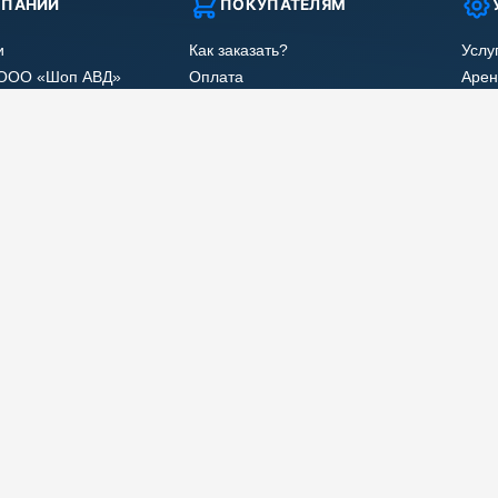
МПАНИИ
ПОКУПАТЕЛЯМ
и
Как заказать?
Услу
 ООО «Шоп АВД»
Оплата
Арен
нных клиента
Доставка
Ремо
оглашения
Гарантия
Сер
Лизинг
Наши
Получить скидку
Отзы
Карт
 производителем.
МЫ В СОЦСЕТЯХ
ПРИНИМАЕМ К О
яется публичной
 Вы