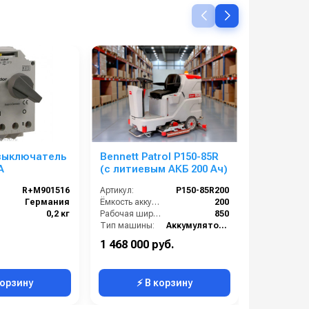
выключатель
Bennett Patrol P150-85R
Bennett H
А
(с литиевым АКБ 200 Ач)
(с литие
R+M901516
Артикул:
P150-85R200
Артикул:
Германия
Ёмкость аккумулятора (Ач):
200
0,2 кг
Рабочая ширина щеток (мм):
850
Тип машины:
Аккумуляторная
Тип машины
Уровень шума (дБ):
68
1 468 000 руб.
1 229 000
Напряжение (В):
24
корзину
⚡ В корзину
⚡ 