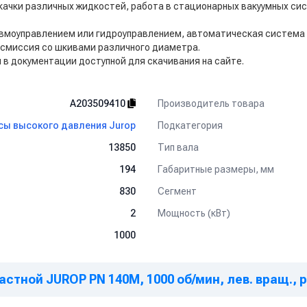
екачки различных жидкостей, работа в стационарных вакуумных си
пневмоуправлением или гидроуправлением, автоматическая система
нсмиссия со шкивами различного диаметра.
в документации доступной для скачивания на сайте.
Производитель товара
A203509410
Подкатегория
сы высокого давления Jurop
Тип вала
13850
Габаритные размеры, мм
194
Сегмент
830
Мощность (кВт)
2
1000
стной JUROP PN 140M, 1000 об/мин, лев. вращ., ре