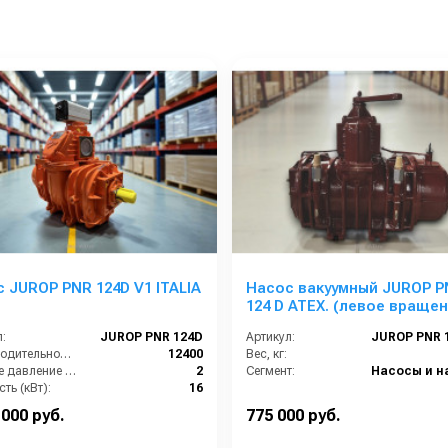
 JUROP PNR 124D V1 ITALIA
Насос вакуумный JUROP P
124 D ATEX. (левое вращен
ручной клапан)
:
JUROP PNR 124D
Артикул:
Производительность (л/мин):
12400
Вес, кг:
Рабочее давление (бар):
2
Сегмент:
ть (кВт):
16
Обороты двигателя (об/мин):
1300
 000 руб.
775 000 руб.