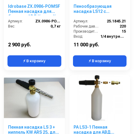
Idrobase ZX.0986-POMSF
Пенообразующая
Пенная насадка для
насадка LS12 с
бытовых АВД Керхер K
наружным эжектором;
Артикул:
ZX.0986-POMSF
вход 1/4г - 3/8ш-ш.
Артикул:
25.1845.21
Вес:
0,7 кг
(красный)
Рабочее давление (бар):
220
Производительность (л/мин):
15
Вход:
1/4 внутренняя резьба
Материал:
Латунь
2 900 руб.
11 000 руб.
⚡ В корзину
⚡ В корзину
Пенная насадка LS 3 +
PA LS3-1 Пенная
ниппель KW ARS 25, для
насадка для АВД