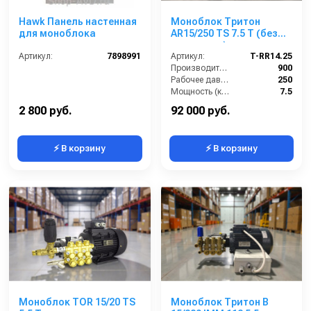
Hawk Панель настенная
Моноблок Тритон
для моноблока
AR15/250 TS 7.5 T (без
электрики)
Артикул:
7898991
Артикул:
T-RR14.25
Производительность (л/ч):
900
Рабочее давление (бар):
250
Мощность (кВт):
7.5
Электропитание (В):
380
2 800 руб.
92 000 руб.
⚡ В корзину
⚡ В корзину
Моноблок TOR 15/20 TS
Моноблок Тритон B