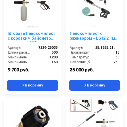
Idrobase Пенокомплект
Пенокомплект с
с коротким байонетом
эжектором + LS12 2.1мм.
(форсунка 035)
+ распылительный
Артикул:
7229-25035
ствол красный
Артикул:
25.1855.21 SET FOAM RL 30
Длина распылительного копья (мм):
500
Производительность (л/мин):
15
Максимальная производительность по воде (л/ч):
1200
Температура (°C):
60
Максимальное рабочее давление (бар):
160
Давление (бар):
280
Объём бака для моющего средства (л):
1
Вход:
22х1,5 наружная резьба
9 700 руб.
35 000 руб.
⚡ В корзину
⚡ В корзину