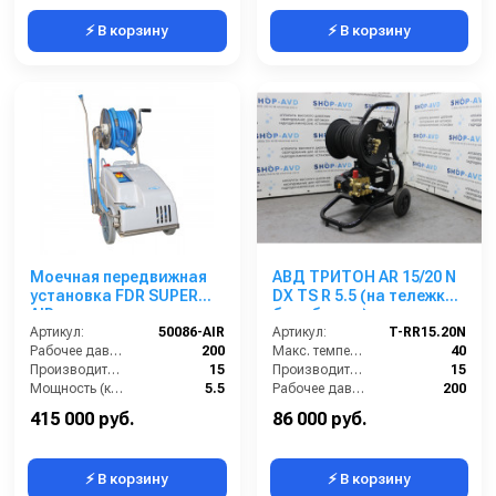
⚡ В корзину
⚡ В корзину
Моечная передвижная
АВД ТРИТОН AR 15/20 N
установка FDR SUPER
DX TS R 5.5 (на тележке с
AIR с нанесением пены,
барабаном)
200 бар, 15 л/мин с
Артикул:
50086-AIR
Артикул:
T-RR15.20N
барабаном
Рабочее давление (бар):
200
Макс. температура воды (°C):
40
Производительность (л/мин):
15
Производительность (л/мин):
15
Мощность (кВт):
5.5
Рабочее давление (бар):
200
Обороты двигателя (об/мин):
1450
Мощность (кВт):
5.5
415 000 руб.
86 000 руб.
⚡ В корзину
⚡ В корзину