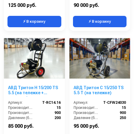
Рабочее давление (бар):
120
Напряжение (В):
380
125 000 руб.
90 000 руб.
⚡ В корзину
⚡ В корзину
АВД Тритон Н 15/200 TS
АВД Тритон C 15/250 TS
5.5 (на тележке +
5.5 T (на тележке)
катушка)
Артикул:
T-RC14.16
Артикул:
T-CFW24030
Производительность (л/мин):
15
Производительность (л/мин):
15
Производительность (л/ч):
900
Производительность (л/ч):
900
Давление (бар):
200
Давление (бар):
250
Напряжение (В):
380
Напряжение (В):
380
85 000 руб.
95 000 руб.