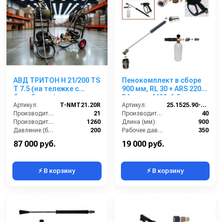
АВД ТРИТОН Н 21/200 TS
Пенокомплект в сборе
Т 7.5 (на тележке с
900 мм, RL 30 + ARS 220
барабаном)
РА; вход М22х1,5ш.
Артикул:
T-NMT21.20R
Артикул:
25.1525.90-P2-220 изог.
Производительность (л/мин):
21
Производительность (л/мин):
40
Производительность (л/ч):
1260
Длина (мм):
900
Давление (бар):
200
Рабочее давление (бар):
350
Напряжение (В):
380
Вход:
22х1,5 наружняя резьба
87 000 руб.
19 000 руб.
⚡ В корзину
⚡ В корзину