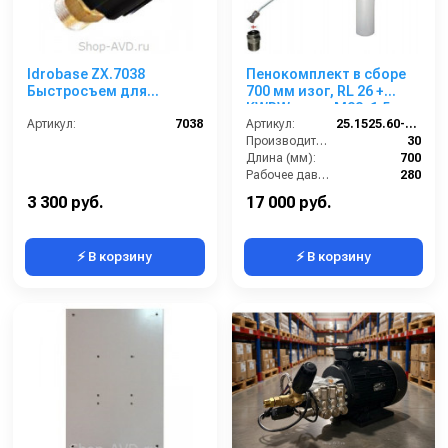
Idrobase ZX.7038
Пенокомплект в сборе
Быстросъем для
700 мм изог, RL 26 +
пенокомплекта
KWRW; вход М22х1,5ш.
Артикул:
7038
Артикул:
25.1525.60-P26-7KWRM
Производительность (л/мин):
30
Длина (мм):
700
Рабочее давление (бар):
280
Вход:
22х1,5 наружняя резьба
3 300 руб.
17 000 руб.
⚡ В корзину
⚡ В корзину