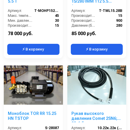
5.5 T
15/280 IMM 112 5.5
(электрика и
Артикул:
T-MOHP1520R
теплозащита)
Артикул:
T-TML15.28B
Макс. температура воды (°C):
45
Производительность (л/мин):
15
Мин. давление (бар):
30
Производительность (л/ч):
900
Производительность (л/мин):
15
Давление (бар):
280
Производительность (л/ч):
900
Мощность (кВт):
5.5
78 000 руб.
85 000 руб.
⚡ В корзину
⚡ В корзину
Моноблок TOR RR 15.25
Рукав высокого
HN TSTOP
давления Comet 2SN6;
22х1,5 г под ключ -
Артикул:
S-28087
22х1,5г под ключ; 10м
Артикул:
10.22к.22к (2SN6)Comet