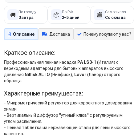
По городу
По РФ
Самовывоз
🚚
📦
🏬
Завтра
2–5 дней
Со склада
Описание
Доставка
Почему покупают у нас?
Краткое описание:
Профессиональная пенная насадка
PA LS3-1
(Италия) с
переходным адаптером для бытовых аппаратов высокого
давления
Nilfisk ALTO
(Нилфиск),
Lavor
(Лавор)
старого
образца.
Характерные преимущества:
- Микрометрический регулятор для корректного дозирования
химии.
- Вертикальный диффузор "утиный клюв" с регулируемым
углом распыления.
- Пенная таблетка из нержавеющей стали для пены высокого
качества.