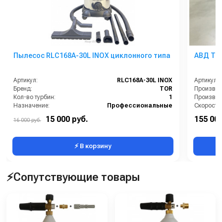
бесперебойного функционирования.
Пылесос RLC168A-30L INOX циклонного типа
Артикул:
RLC168A-30L INOX
Артикул:
Бренд:
TOR
Кол-во турбин:
1
Производи
Назначение:
Профессиональные
Номинальный диаметр принадлежностей, мм:
32
Давление 
15 000 руб.
155 000
16 000 руб.
Объем бака (л):
30
Страна-п
⚡ В корзину
⚡Сопутствующие товары