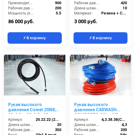
Производительность (л/ч):
900
Рабочее давление (бар):
420
Рабочее давление (бар):
200
Длина шланга ВД (м):
10
Мощность (кВт):
5.5
Материал:
Резина + Сталь
Электропитание (В):
380
Вес, кг:
7.5
86 000 руб.
3 000 руб.
⚡ В корзину
⚡ В корзину
Рукав высокого
Рукав высокого
давления Comet 2SN8;
давления CARWASH
22х1,5 г- 22х1,5г; 20м +
COMFORT8; 3/8г.- 3/8ш.;
защита от изгиба
Артикул:
20.22.22 (2SN8)Comet
4,3м синий + защита
Артикул:
4,3.38.38(CARWASH8)
Длина шланга ВД (м):
20
Длина шланга ВД (м):
4,3
Рабочее давление (бар):
350
Рабочее давление (бар):
200