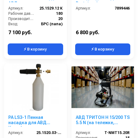
АВД
Portotecnica
Артикул:
25.1529.12 К
Артикул:
7899446
Рабочее давление (бар):
180
Производительность (л/мин):
20
Вход:
БРС (папа)
Выход:
Форсунка
7 100 руб.
6 800 руб.
⚡ В корзину
⚡ В корзину
PA LS3-1 Пенная
АВД ТРИТОН H 15/200 TS
насадка для АВД
5.5 N (на тележке,
Kranzle
манометр, катушка,
Артикул:
25.1520.03-CM
электрика с
Артикул:
T-NMT15.20R