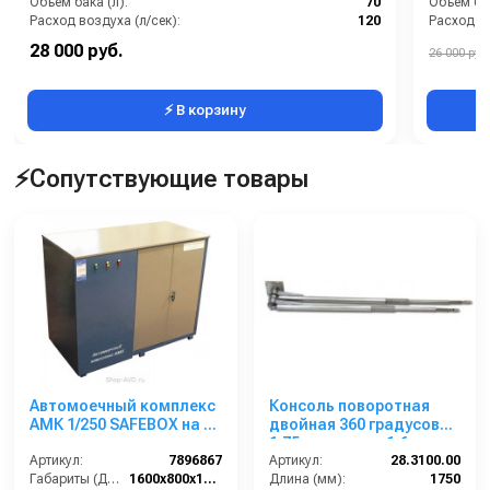
Объем бака (л):
70
Объем бак
Расход воздуха (л/сек):
120
Расход во
Материал бака:
Нержавейка
Материал
28 000 руб.
26 000 руб.
Мощность (Вт):
3000
Мощность
⚡ В корзину
⚡Сопутствующие товары
Автомоечный комплекс
Консоль поворотная
АМК 1/250 SAFEBOX на 1
двойная 360 градусов
пост
1,75 м верхняя; 1,6 м
Артикул:
7896867
нижняя
Артикул:
28.3100.00
Габариты (ДхШхВ):
1600х800х1300
Длина (мм):
1750