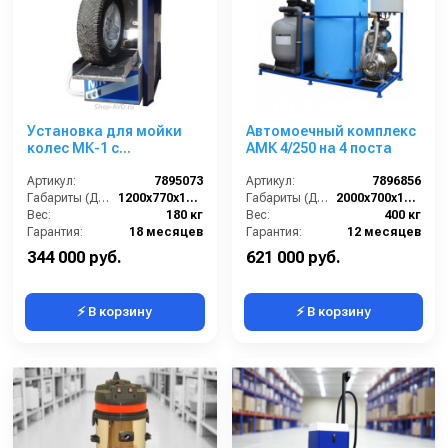
Установка для мойки
Автомоечный комплекс
колес МК-1 с
АМК 4/250 на 4 поста
подогревом воды и
подвижными
Артикул:
7895073
Артикул:
7896856
распылителями
Габариты (ДхШхВ):
1200х770х1440
Габариты (ДхШхВ):
2000х700х1500
Вес:
180 кг
Вес:
400 кг
Гарантия:
18 месяцев
Гарантия:
12 месяцев
344 000 руб.
621 000 руб.
⚡ В корзину
⚡ В корзину