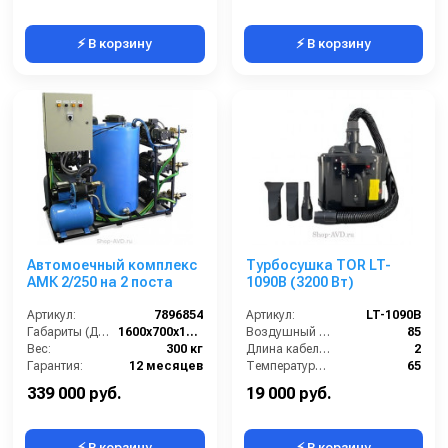
⚡ В корзину
⚡ В корзину
Автомоечный комплекс
Турбосушка TOR LT-
АМК 2/250 на 2 поста
1090B (3200 Вт)
Артикул:
7896854
Артикул:
LT-1090B
Габариты (ДхШхВ):
1600х700х1500
Воздушный поток (л/сек):
85
Вес:
300 кг
Длина кабеля (м):
2
Гарантия:
12 месяцев
Температура (°C):
65
Мощность (Вт):
3200
339 000 руб.
19 000 руб.
⚡ В корзину
⚡ В корзину