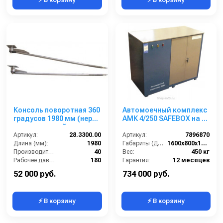
Консоль поворотная 360
Автомоечный комплекс
градусов 1980 мм (нерж)
АМК 4/250 SAFEBOX на 4
тип наклонный
поста
Артикул:
28.3300.00
Артикул:
7896870
Длина (мм):
1980
Габариты (ДхШхВ):
1600х800х1500
Производительность (л/мин):
40
Вес:
450 кг
Рабочее давление (бар):
180
Гарантия:
12 месяцев
Вход:
1/4 внутренняя резьба
52 000 руб.
734 000 руб.
⚡ В корзину
⚡ В корзину