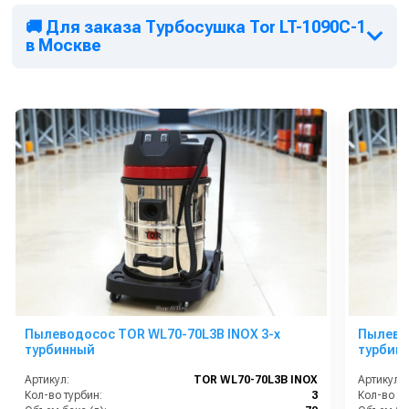
🚚 Для заказа Турбосушка Tor LT-1090C-1
в Москве
Пылеводосос TOR WL70-70L3B INOX 3-х
Пылевод
турбинный
турбин
Артикул:
TOR WL70-70L3B INOX
Артикул:
Кол-во турбин:
3
Кол-во ту