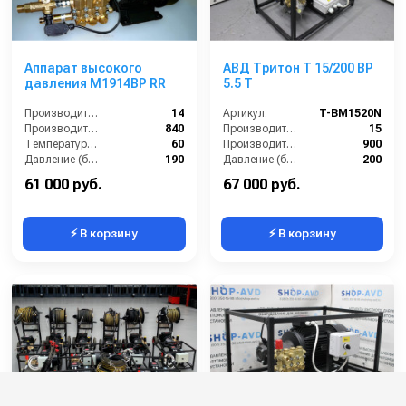
Аппарат высокого
АВД Тритон T 15/200 BP
давления M1914BP RR
5.5 T
Производительность (л/мин):
14
Артикул:
T-BM1520N
Производительность (л/ч):
840
Производительность (л/мин):
15
Температура (°C):
60
Производительность (л/ч):
900
Давление (бар):
190
Давление (бар):
200
Мощность (кВт):
5.5
61 000 руб.
67 000 руб.
⚡ В корзину
⚡ В корзину