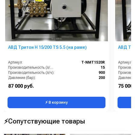
АВД Тритон Н 15/200 TS 5.5 (на раме)
АВД Три
Артикул:
T-NMT1520R
Артикул:
Производительность (л/мин):
15
Производительность (л/ч):
900
Производи
Давление (бар):
200
Давление 
Напряжение (В):
380
Напряжен
87 000 руб.
75 000 
Страна-производитель:
Россия
Страна-п
⚡ В корзину
⚡Сопутствующие товары