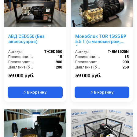
АВД CED550 (Без
Моноблок TOR 15/25 BP
аксессуаров)
5.5 T (с манометром,
без кнопки запуска)
Артикул:
T-CED550
Артикул:
T-BM1525N
Производительность (л/мин):
15
Производительность (л/мин):
15
Производительность (л/ч):
900
Производительность (л/ч):
900
Давление (бар):
200
Давление (бар):
250
Напряжение (В):
380
Напряжение (В):
380
59 000 руб.
59 000 руб.
⚡ В корзину
⚡ В корзину