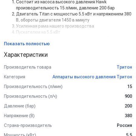
Состоит из насоса высокого давления Hawk
производительность 15 л/мин, давление 200 бар
Двигатель Titan с мощностью 5.5 кВт и напряжением 380
В, обороты двигателя 1450 в минуту
Усиленная рама нашего производства
Пускателем на 5.5 кВт
Регулятором высокого давления с системой Total Stop
Показать полностью
Дополнительная комплектация:
Характеристики
Манометр
Задержка выключения двигателя с таймером (от 5 сек
Производитель товара
Тритон
до 50 сек)
Кнопкой на 12В для установки на стену.
Категория
Аппараты высокого давления Тритон
Рама настенная
Производительность (л/мин)
15
Рама на колесах
Барабан для шланга от 10 м до 50 м
Производительность (л/ч)
900
Пенокомплект
Шланг высокого давления от 1 м до 50 м
Давление (бар)
200
Турбофреза
Напряжение (В)
380
Система пескоструй
Страна-производитель
Россия
Спектр применения:
Мощность (кВт)
5.5