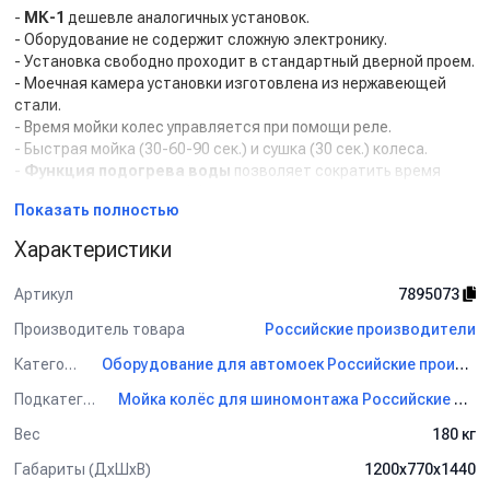
-
МК-1
дешевле аналогичных установок.
- Оборудование не содержит сложную электронику.
- Установка свободно проходит в стандартный дверной проем.
- Моечная камера установки изготовлена из нержавеющей
стали.
- Время мойки колес управляется при помощи реле.
- Быстрая мойка (30-60-90 сек.) и сушка (30 сек.) колеса.
-
Функция подогрева воды
позволяет сократить время
чистки и повысить ее эффективность.
Показать полностью
-
Подвижные распылители
максимально тщательно
промывают диски сложной формы, не оставляя масляную
Характеристики
плёнку даже в их глубине
- Резиновая защита предохраняет диски от сколов во время
Артикул
7895073
мойки.
- При открытии дверцы срабатывает датчик отключения
Производитель товара
Российские производители
установки.
Категория
Оборудование для автомоек Российские производители
- Не требуется подключение моечной камеры к водопроводу.
- Применение установки позволяет содержать в чистоте
Подкатегория
Мойка колёс для шиномонтажа Российские производители
помещение и оборудование.
Вес
180 кг
Описание работы установки для мойки колёс
Габариты (ДхШхВ)
1200х770х1440
МК-1: