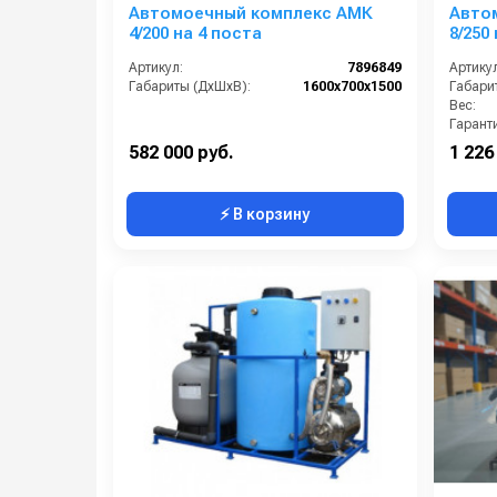
Мощность: 5,5 кВт.
Автомоечный комплекс АМК
Авто
Максимальная температура воды: +60°C.
4/200 на 4 поста
8/250
Диапазон регулировки давления: от 30 до 220 бар
Артикул:
7896849
Артикул
Возможна установка моноблока производства Итал
Габариты (ДхШхВ):
1600х700х1500
Габари
Вес:
Гарант
Пульт дистанционного управления. Ш
582 000 руб.
1 226
⚡ В корзину