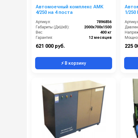
Автомоечный комплекс АМК
Авто
4/250 на 4 поста
1/250
Обратите внимание:
Артикул:
7896856
Артикул
*
Предварительная очистка оборотной воды должн
Габариты (ДхШхВ):
2000х700х1500
Давлени
Грязеотстойники не входят в комплектацию уста
Вес:
400 кг
Напряж
рекомендаций производителя или поставщика об
Гарантия:
12 месяцев
Мощнос
621 000 руб.
225 0
⚡ В корзину