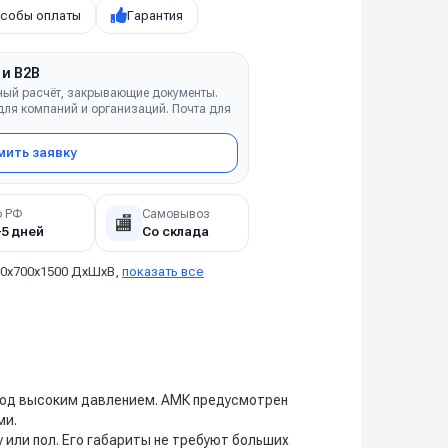
собы оплаты
Гарантия
 и B2B
ный расчёт, закрывающие документы.
ля компаний и организаций. Почта для
ить заявку
о РФ
Самовывоз
🏬
–5 дней
Со склада
00х700х1500 ДхШхВ,
показать все
под высоким давлением. АМК предусмотрен
ми.
или пол. Его габариты не требуют больших