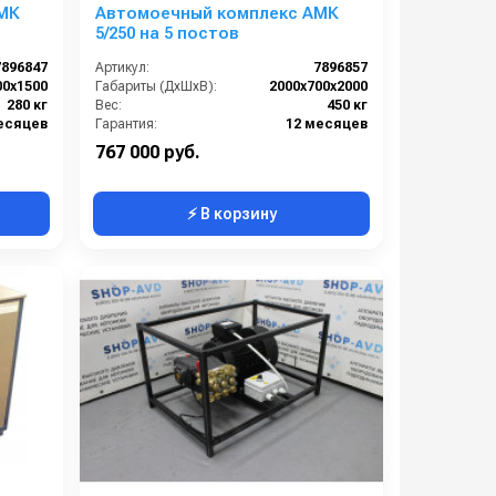
МК
Автомоечный комплекс АМК
5/250 на 5 постов
7896847
Артикул:
7896857
00х1500
Габариты (ДхШхВ):
2000х700х2000
280 кг
Вес:
450 кг
есяцев
Гарантия:
12 месяцев
767 000 руб.
⚡ В корзину