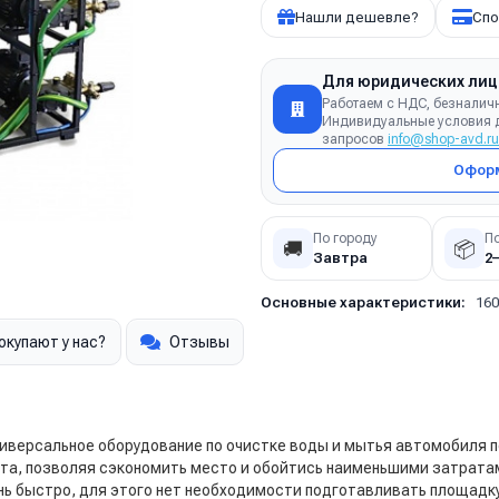
Нашли дешевле?
Спо
Для юридических лиц
Работаем с НДС, безналич
Индивидуальные условия д
запросов
info@shop-avd.ru
Оформ
По городу
П
🚚
📦
Завтра
2
Основные характеристики:
16
окупают у нас?
Отзывы
ниверсальное оборудование по очистке воды и мытья автомобиля 
та, позволяя сэкономить место и обойтись наименьшими затрата
ь быстро, для этого нет необходимости подготавливать площадку 