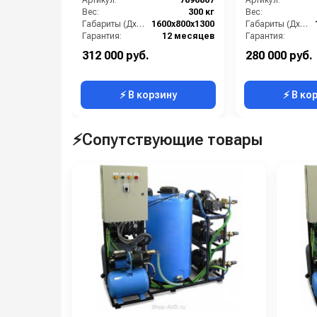
Артикул:
7896867
Артикул:
Вес:
300 кг
Вес:
Габариты (ДхШхВ):
1600х800х1300
Габариты (ДхШхВ):
Гарантия:
12 месяцев
Гарантия:
312 000 руб.
280 000 руб.
⚡ В корзину
⚡ В ко
⚡Сопутствующие товары
Тип автомойки: профессиональная.
Материал исполнения помпы: латунь.
Материал исполнения поршней: керамика.
Рабочее давление: 200 бар.
Расход воды: 1080 л/ч.
Обороты двигателя: 1450 об/мин.
Электропитание: 3~400 В /50 Гц.