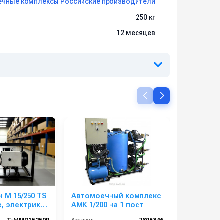
чные комплексы Российские производители
250 кг
12 месяцев
 M 15/250 TS
Автомоечный комплекс
АВД Трит
е, электрика
АМК 1/200 на 1 пост
TS 5.5 T 
ты)
электрик