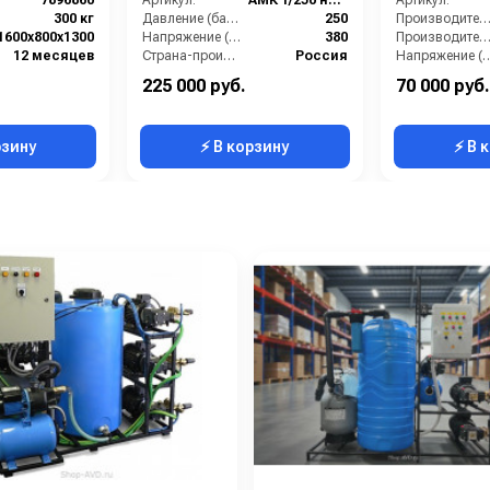
7896860
Артикул:
АМК 1/250 на 1 пост
Артикул:
300 кг
Давление (бар):
250
Производительность (л/мин
1600х800х1300
Напряжение (В):
380
Производительность (л/ч
12 месяцев
Страна-производитель:
Россия
Напряжение
Мощность (кВт):
7.5
Страна-производитель:
225 000 руб.
70 000 руб.
Рабочее давлени
рзину
⚡ В корзину
⚡ В 