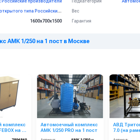
Подкатегория
 Российские производители
Автомое
Вес
Рамные автомоечные комплексы открытого типа Российские производители
Гарантия
1600х700х1500
с АМК 1/250 на 1 пост в Москве
 комплекс
Автомоечный комплекс
АВД Тритон
ока высокого давления TOR (Китай):
FEBOX на 1
АМК 1/250 PRO на 1 пост
7.0 (на рам
теплозащи