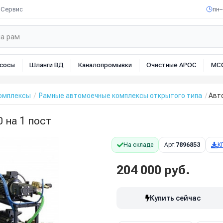
Сервис
пн–
сосы
Шланги ВД
Каналопромывки
Очистные АРОС
МС
омплексы
Рамные автомоечные комплексы открытого типа
Авт
 на 1 пост
На складе
Арт:
7896853
К
204 000 руб.
Купить сейчас