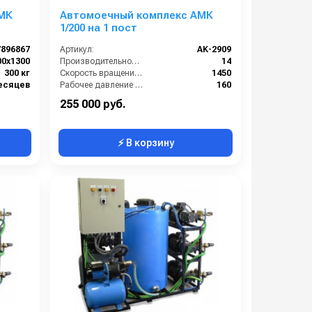
МК
Автомоечный комплекс АМК
1/200 на 1 пост
7896867
Артикул:
AK-2909
.
00х1300
Производительность (л/мин):
14
тирования моечных постов с учетом
300 кг
Скорость вращения (об/мин):
1450
есяцев
Рабочее давление (бар):
160
Мощность (кВт):
4
255 000 руб.
⚡ В корзину