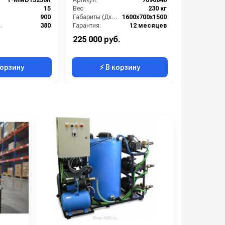
T-MMD15250R
Артикул:
7896846
Артикул:
теплоза
):
15
Вес:
230 кг
):
900
Габариты (ДхШхВ):
1600х700х1500
 (В):
380
Гарантия:
12 месяцев
Россия
225 000 руб.
65 000 ру
е (бар):
250
корзину
⚡ В корзину
⚡ 