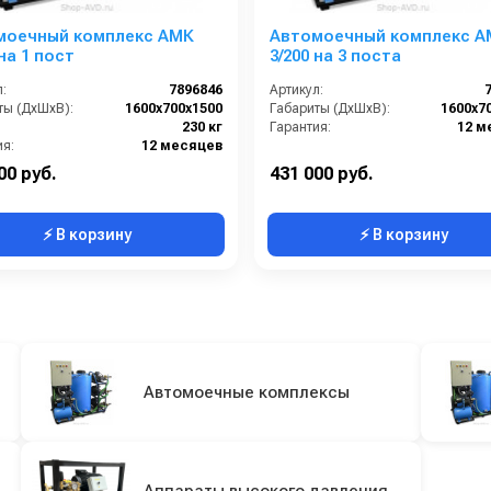
моечный комплекс АМК
Автомоечный комплекс А
 на 1 пост
3/200 на 3 поста
:
7896846
Артикул:
ты (ДхШхВ):
1600х700х1500
Габариты (ДхШхВ):
1600х7
230 кг
Гарантия:
12 м
ия:
12 месяцев
00 руб.
431 000 руб.
⚡ В корзину
⚡ В корзину
Автомоечные комплексы
Аппараты высокого давления