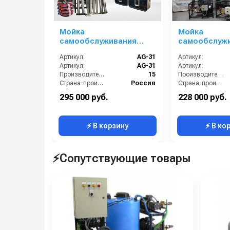
Мойка
Мойка
самообслуживания
самообслуж
Элеганс 1 пост
Стандарт 1 
Артикул:
AG-31
Артикул:
Артикул:
AG-31
Артикул:
Производительность (л/мин):
15
Производительность (л/мин):
Страна-производитель:
Россия
Страна-производитель:
Рабочее давление (бар):
200
Рабочее давление (бар):
295 000 руб.
228 000 руб.
Гарантия:
1 год
Гарантия:
⚡ В корзину
⚡ В ко
⚡Сопутствующие товары