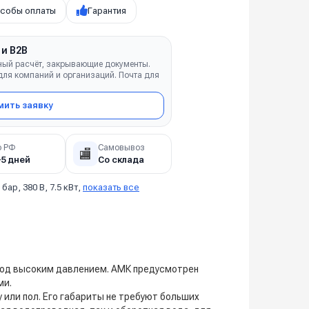
собы оплаты
Гарантия
 и B2B
ный расчёт, закрывающие документы.
ля компаний и организаций. Почта для
ить заявку
о РФ
Самовывоз
🏬
–5 дней
Со склада
 бар, 380 В, 7.5 кВт,
показать все
под высоким давлением. АМК предусмотрен
ми.
или пол. Его габариты не требуют больших