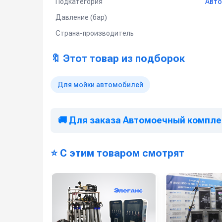
Подкатегория
Авто
мойки и дезинфекции тары, контейнеров, р
Давление (бар)
очистки полов, стен, технологических лини
Страна-производитель
санитарной обработки складов, холодильны
мойки контейнерных площадок и оборудован
🔖 Этот товар из подборок
применения в сфере общественного питания
Для мойки автомобилей
проведения дезинфекционных и санитарных
🚚 Для заказа Автомоечный комплек
⭐ С этим товаром смотрят