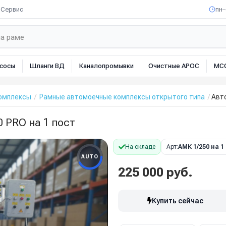
Сервис
пн–
сосы
Шланги ВД
Каналопромывки
Очистные АРОС
МС
омплексы
Рамные автомоечные комплексы открытого типа
Авт
 PRO на 1 пост
На складе
Арт:
АМК 1/250 на 1
AUTO
225 000 руб.
Купить сейчас