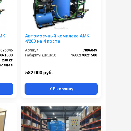
МК
Автомоечный комплекс АМК
4/200 на 4 поста
7896846
Артикул:
7896849
00х1500
Габариты (ДхШхВ):
1600х700х1500
230 кг
есяцев
582 000 руб.
⚡ В корзину