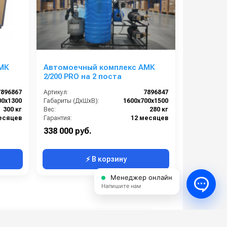
МК
Автомоечный комплекс АМК
2/200 PRO на 2 поста
7896867
Артикул:
7896847
00х1300
Габариты (ДхШхВ):
1600х700х1500
300 кг
Вес:
280 кг
есяцев
Гарантия:
12 месяцев
338 000 руб.
⚡ В корзину
Менеджер онлайн
Напишите нам
Рамные автомоечные