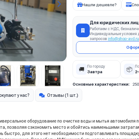
Нашли дешевле?
Спо
Для юридических лиц
Работаем с НДС, безналич
Индивидуальные условия д
запросов
info@shop-avd.ru
Оформ
По городу
П
🚚
📦
Завтра
2
Основные характеристики:
250
окупают у нас?
Отзывы (1 шт.)
ниверсальное оборудование по очистке воды и мытья автомобиля 
та, позволяя сэкономить место и обойтись наименьшими затрата
ь быстро, для этого нет необходимости подготавливать площадку 