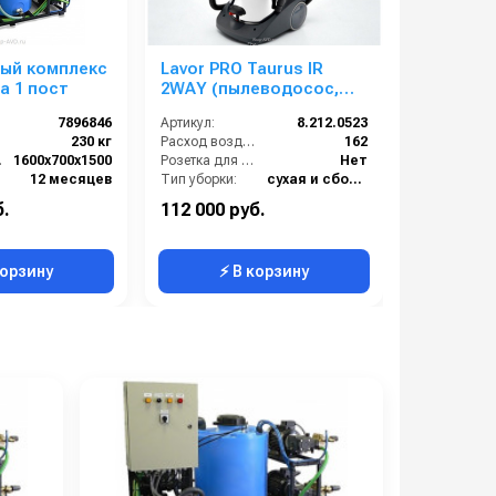
ый комплекс
Lavor PRO Taurus IR
Пенокомп
а 1 пост
2WAY (пылеводосос,
мойки 60 
для 2-х операторов)
KW, быс
7896846
Артикул:
8.212.0523
Артикул:
AVD-01
230 кг
Расход воздуха (л/сек):
162
В):
1600х700х1500
Розетка для подключения инструмента:
Нет
12 месяцев
Тип уборки:
сухая и сбор жидкостей
Материал бака:
Нержавеющая сталь
б.
112 000 руб.
7 900 руб
Номинальный диаметр принадлежностей (мм):
40
корзину
⚡ В корзину
⚡ 