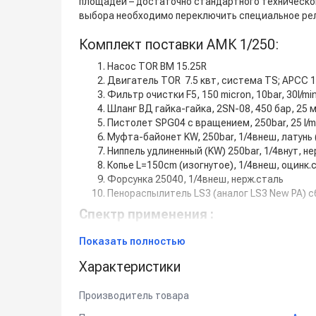
площадей – достаточно стандартного техническо
выбора необходимо переключить специальное рел
Комплект поставки АМК 1/250:
Насос TOR BM 15.25R
Двигатель TOR 7.5 квт, система TS; APCC 1
Фильтр очистки F5, 150 micron, 10bar, 30l/mi
Шланг ВД гайка-гайка, 2SN-08, 450 бар, 25 
Пистолет SPG04 с вращением, 250bar, 25 l/m
Муфта-байонет KW, 250bar, 1/4внеш, латунь 
Ниппель удлиненный (KW) 250bar, 1/4внут, н
Копье L=150cm (изогнутое), 1/4внеш, оцинк.
Форсунка 25040, 1/4внеш, нерж.сталь
Пенораспылитель LS3 (аналог LS3 New PA) 
Спектр применения :
Показать полностью
мойки и дезинфекции легковых, грузовых и
Характеристики
очистки и санобработки оборудования на 
промывки помещений животноводческих ком
Производитель товара
удаления органических, жировых и масляных