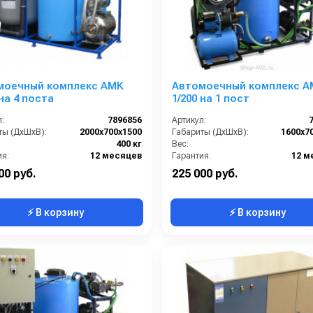
моечный комплекс АМК
Автомоечный комплекс А
 на 4 поста
1/200 на 1 пост
:
7896856
Артикул:
ты (ДхШхВ):
2000х700х1500
Габариты (ДхШхВ):
1600х7
400 кг
Вес:
ия:
12 месяцев
Гарантия:
12 м
00 руб.
225 000 руб.
⚡ В корзину
⚡ В корзину