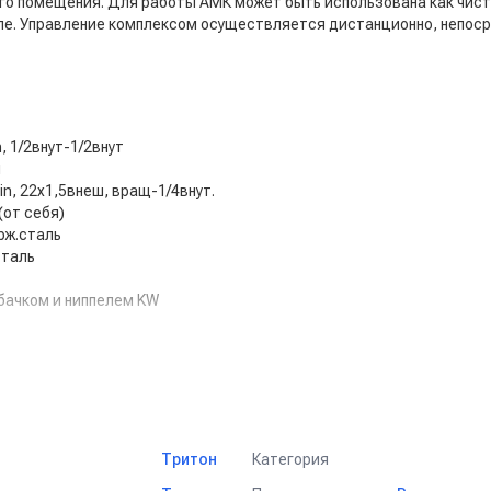
го помещения. Для работы АМК может быть использована как чиста
е. Управление комплексом осуществляется дистанционно, непоср
n, 1/2внут-1/2внут
м
in, 22х1,5внеш, вращ-1/4внут.
(от себя)
ерж.сталь
сталь
сбачком и ниппелем KW
 сельскохозяйственных транспортных средств;
пищевых, перерабатывающих и сельскохозяйственных предприятия
плексов, птицефабрик и молочных ферм;
Категория
Тритон
 загрязнений с поверхностей и инвентаря;