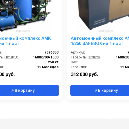
моечный комплекс АМК
Автомоечный комплекс А
 на 1 пост
1/250 SAFEBOX на 1 пост
:
7896853
Артикул:
ты (ДхШхВ):
1600х700х1500
Габариты (ДхШхВ):
1600х8
250 кг
Вес:
ия:
12 месяцев
Гарантия:
12 м
00 руб.
312 000 руб.
⚡ В корзину
⚡ В корзину