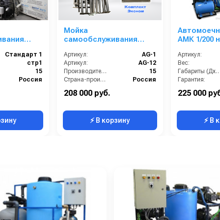
Мойка
Автомоечн
ивания
самообслуживания
АМК 1/200 н
пост
Эконом 1 пост
Стандарт 1
Артикул:
AG-1
Артикул:
стр1
Артикул:
AG-12
Вес:
15
Производительность (л/мин):
15
Габариты (ДхШх
Россия
Страна-производитель:
Россия
Гарантия:
200
Рабочее давление (бар):
200
208 000 руб.
225 000 ру
1 год
Гарантия:
1 год
рзину
⚡ В корзину
⚡ В 