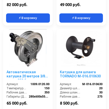
Вход:
1/2 наружная резьба
82 000 руб.
49 000 руб.
⚡ В корзину
⚡ В корзину
Автоматическая
Катушка для шланга
катушка 20 метров 3/8
TORNADO M-016.010630
нерж., 350 бар
Артикул:
1009.0120.00
Артикул:
M-016.010630
Температура (°C):
150
Диаметр шланга (⌀) мм::
20
Рабочее давление (бар):
350
Длина шланга (м):
30
Габариты (ДхШхВ):
280x600x550 мм
Рабочее давление (бар):
275
Материал:
Нерж. сталь 304
Вход:
3/8" M
65 000 руб.
8 500 руб.