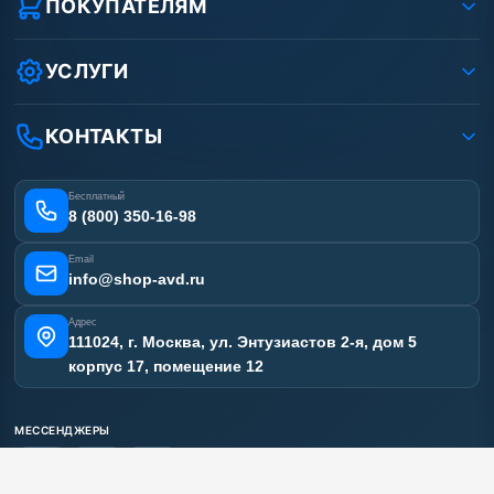
ПОКУПАТЕЛЯМ
Защита данных клиента
Как заказать?
Условия соглашения
Оплата
УСЛУГИ
Вакансии
Доставка
Услуги
Рассрочка
Гарантия
Аренда АВД
КОНТАКТЫ
Статьи
Лизинг
Ремонт АВД
Получить скидку
Сертификаты
Бесплатный
Наши работы
8 (800) 350-16-98
Отзывы наших клиентов
Email
Карта сайта
info@shop-avd.ru
Адрес
111024, г. Москва, ул. Энтузиастов 2-я, дом 5
корпус 17, помещение 12
МЕССЕНДЖЕРЫ