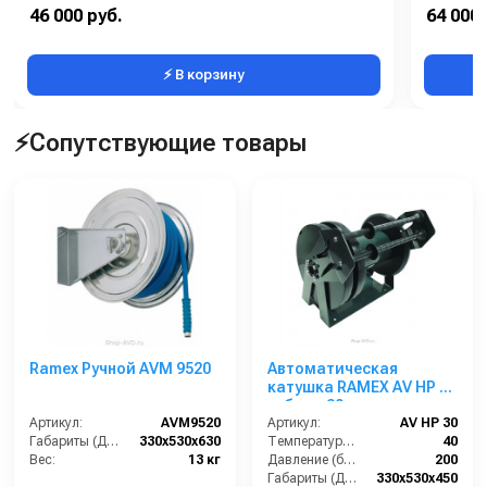
Производительность (м3/час):
0,40 / 0,60
46 000 руб.
64 000 
Скорость обратной промывки (м³/ч):
0,8
Страна-п
⚡ В корзину
⚡Сопутствующие товары
Ramex Ручной AVM 9520
Автоматическая
катушка RAMEX AV HP 30
гибрид 30м
Артикул:
AVM9520
Артикул:
AV HP 30
Габариты (ДхШхВ):
330x530x630
Температура (°C):
40
Вес:
13 кг
Давление (бар):
200
Габариты (ДхШхВ):
330x530x450