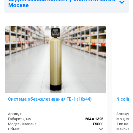
Москве
Система обезжелезивания FB-1 (10х44)
Nicolini
Артикул:
Артикул:
Габариты, мм:
264 × 1325
Мощность 
Модель клапана:
F5000
Тип вала
Объем:
28