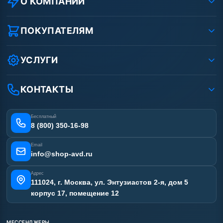
О КОМПАНИИ
О компании
Реквизиты ООО «Шоп АВД»
ПОКУПАТЕЛЯМ
Защита данных клиента
Как заказать?
Условия соглашения
Оплата
УСЛУГИ
Вакансии
Доставка
Услуги
Рассрочка
Гарантия
Аренда АВД
КОНТАКТЫ
Статьи
Лизинг
Ремонт АВД
Получить скидку
Сертификаты
Бесплатный
Наши работы
8 (800) 350-16-98
Отзывы наших клиентов
Email
Карта сайта
info@shop-avd.ru
Адрес
111024, г. Москва, ул. Энтузиастов 2-я, дом 5
корпус 17, помещение 12
МЕССЕНДЖЕРЫ