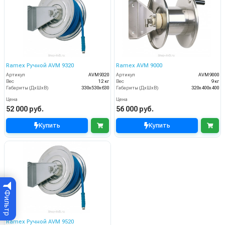
Ramex Ручной AVM 9320
Ramex AVM 9000
Артикул
AVM9320
Артикул
AVM9000
Вес
12 кг
Вес
9 кг
Габариты (ДхШхВ)
330x530x630
Габариты (ДхШхВ)
320x400x400
Цена
Цена
52 000 руб.
56 000 руб.
Купить
Купить
Фильтр
Ramex Ручной AVM 9520