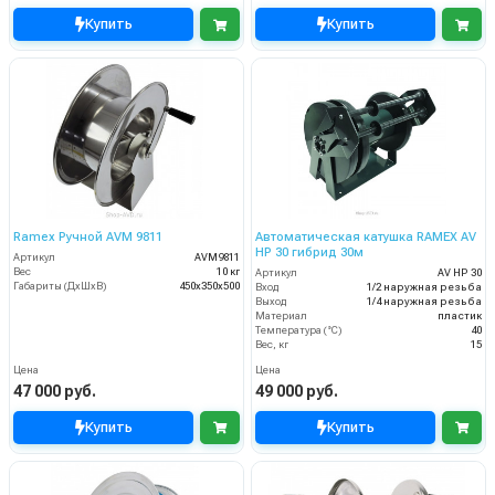
Купить
Купить
Ramex Ручной AVM 9811
Автоматическая катушка RAMEX AV
HP 30 гибрид 30м
Артикул
AVM9811
Вес
10 кг
Артикул
AV HP 30
Габариты (ДхШхВ)
450x350x500
Вход
1/2 наружная резьба
Выход
1/4 наружная резьба
Материал
пластик
Температура (°C)
40
Вес, кг
15
Цена
Цена
47 000 руб.
49 000 руб.
Купить
Купить