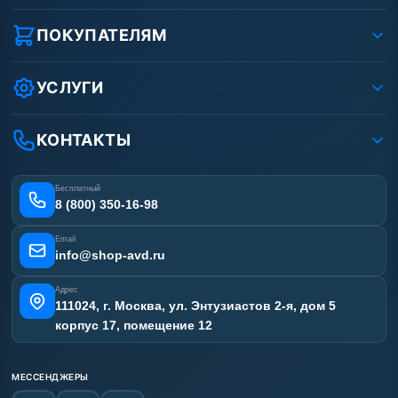
О компании
Реквизиты ООО «Шоп АВД»
ПОКУПАТЕЛЯМ
Защита данных клиента
Как заказать?
Условия соглашения
Оплата
УСЛУГИ
Вакансии
Доставка
Услуги
Рассрочка
Гарантия
Аренда АВД
КОНТАКТЫ
Статьи
Лизинг
Ремонт АВД
Получить скидку
Сертификаты
Бесплатный
Наши работы
8 (800) 350-16-98
Отзывы наших клиентов
Email
Карта сайта
info@shop-avd.ru
Адрес
111024, г. Москва, ул. Энтузиастов 2-я, дом 5
корпус 17, помещение 12
МЕССЕНДЖЕРЫ