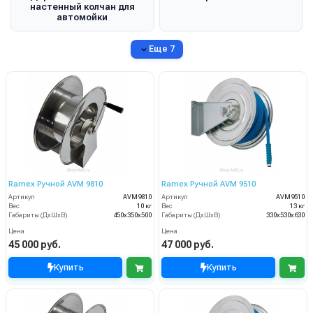
настенный колчан для
автомойки
Еще 7
Ramex Ручной AVM 9810
Ramex Ручной AVM 9510
Артикул
AVM9810
Артикул
AVM9510
Вес
10 кг
Вес
13 кг
Габариты (ДхШхВ)
450x350x500
Габариты (ДхШхВ)
330x530x630
Цена
Цена
45 000 руб.
47 000 руб.
Купить
Купить