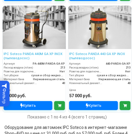
IPC Soteco PANDA 440M GA XP INOX
IPC Soteco PANDA 440 GA XP INOX
(пылеводосос)
(пылеводосос)
Артикул
PA-440M-PANDA-GA-XP
Артикул
440-PANDA-GA-XP
Расход воздуха (л/сек)
213
Расход воздуха (л/сек)
213
Розетка для подключения инструмента
Нет
Розетка для подключения инструмента
Нет
Тип уборки
сухая и сбор жидкостей
Тип уборки
сухая и сбор жидкостей
Материал бака
Нержавеющая сталь
Материал бака
Нержавеющая сталь
Номинальный диаметр принадлежностей (мм)
40
Номинальный диаметр принадлежностей (мм)
40
Фильтр
Цена
Цена
55 000 руб.
57 000 руб.
Купить
Купить
Показано с 1 по 4 из 4 (всего 1 страниц)
Оборудование для автомоек IPC Soteco в интернет-магазине
Shop-AVD по цене от 31 000 руб. руб до 57 000 руб. руб. Более 4