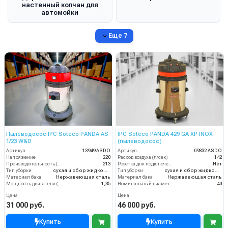
настенный колчан для
автомойки
Еще 7
Пылеводосос IPC Soteco PANDA AS
IPC Soteco PANDA 429 GA XP INOX
1/23 W&D
(пылеводосос)
Артикул
13949 ASDO
Артикул
09832 ASDO
Напряжение
220
Расход воздуха (л/сек)
142
Производительность (м3/час)
213
Розетка для подключения инструмента
Нет
Тип уборки
сухая и сбор жидкостей
Тип уборки
сухая и сбор жидкостей
Материал бака
Нержавеющая сталь
Материал бака
Нержавеющая сталь
Мощность двигателя (кВт)
1,35
Номинальный диаметр принадлежностей (мм)
40
Цена
Цена
31 000 руб.
46 000 руб.
Купить
Купить