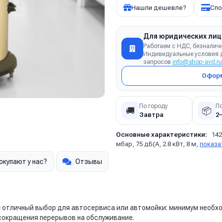
Нашли дешевле?
Спо
Для юридических лиц
Работаем с НДС, безналич
Индивидуальные условия д
запросов
info@shop-avd.ru
Оформ
По городу
П
🚚
📦
Завтра
2
Основные характеристики:
142
мбар, 75 дБ(А, 2.8 кВт, 8 м,
показа
окупают у нас?
Отзывы
 отличный выбор для автосервиса или автомойки: минимум необх
сокращения перерывов на обслуживание.