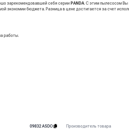
ошо зарекомендовавшей себя серии
PANDA
. С этим пылесосом Вы
имой экономии бюджета. Разница в цене достигается за счет испо
ла работы.
томойке, в сервисном центре, на строительной площадке.
Производитель товара
09832 ASDO