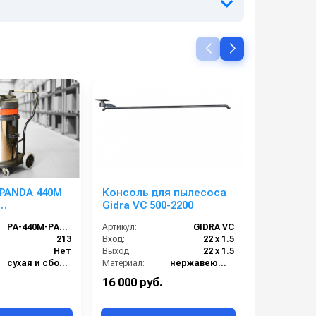
 PANDA 440M
Консоль для пылесоса
Поломое
Gidra VC 500-2200
JH-400 (з
сос)
GEL аккум
PA-440M-PANDA-GA-XP
Артикул:
GIDRA VC
Артикул:
213
Вход:
22 х 1.5
Нет
Выход:
22 х 1.5
сухая и сбор жидкостей
Материал:
нержавеющая сталь
:
Нержавеющая сталь
Вес, кг:
8
Масса (кг):
16 000 руб.
138 000 руб.
40
Длина (мм):
500-2200