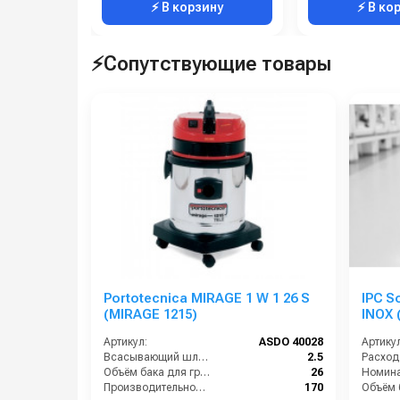
⚡ В корзину
⚡ В ко
⚡Сопутствующие товары
Portotecnica MIRAGE 1 W 1 26 S
IPC S
(MIRAGE 1215)
INOX
Артикул:
ASDO 40028
Артикул
Всасывающий шланг (м):
2.5
Объём бака для грязи (л):
26
Производительность (м3/час):
170
Объём б