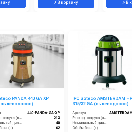
рзину
⚡ В корзину
⚡ В 
oteco PANDA 440 GA XP
IPC Soteco AMSTERDAM H
 (пылеводосос)
315/32 GA (пылеводосос)
:
440-PANDA-GA-XP
Артикул:
Расход воздуха (л/сек):
213
Расход воздуха (л/сек):
Номинальный диаметр принадлежностей (мм):
40
Номинальный диаметр принадлежностей (мм):
ака (л):
62
Объём бака (л):