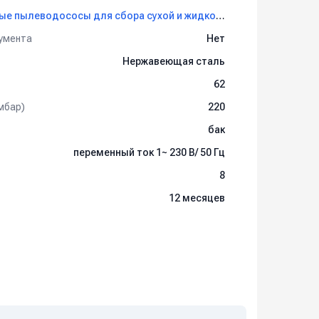
Профессиональные пылеводососы для сбора сухой и жидкой грязи IPC Soteco
умента
Нет
Нержавеющая сталь
62
мбар)
220
бак
переменный ток 1~ 230 В/ 50 Гц
8
12 месяцев