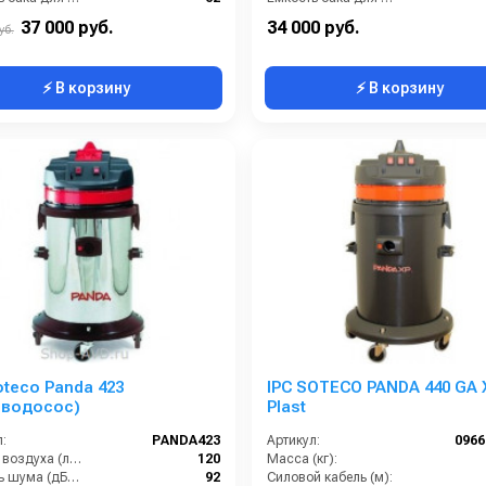
ь шума (дБ):
75
Количество турбин (шт):
37 000 руб.
34 000 руб.
уб.
⚡ В корзину
⚡ В корзину
oteco Panda 423
IPC SOTECO PANDA 440 GA 
еводосос)
Plast
:
PANDA423
Артикул:
096
Расход воздуха (л/сек):
120
Масса (кг):
Уровень шума (дБ(А)):
92
Силовой кабель (м):