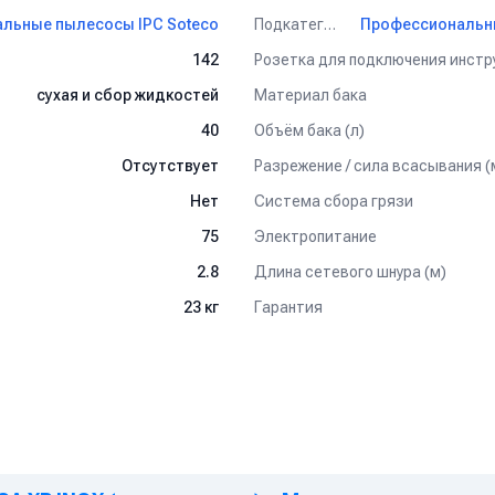
Подкатегория
льные пылесосы IPC Soteco
Розетка для подключения инстр
142
Материал бака
сухая и сбор жидкостей
Объём бака (л)
40
Разрежение / сила всасывания (
Отсутствует
Система сбора грязи
Нет
Электропитание
75
Длина сетевого шнура (м)
2.8
Гарантия
23 кг