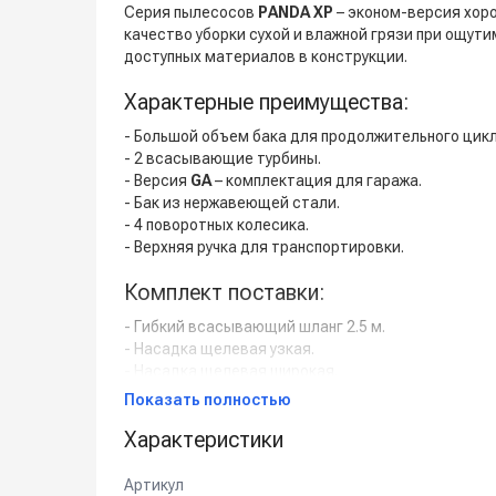
Серия пылесосов
PANDA XP
– эконом-версия хор
качество уборки сухой и влажной грязи при ощут
доступных материалов в конструкции.
Характерные преимущества:
- Большой объем бака для продолжительного цик
- 2 всасывающие турбины.
- Версия
GA
– комплектация для гаража.
- Бак из нержавеющей стали.
- 4 поворотных колесика.
- Верхняя ручка для транспортировки.
Комплект поставки:
- Гибкий всасывающий шланг 2.5 м.
- Насадка щелевая узкая.
- Насадка щелевая широкая.
Показать полностью
Применение:
Характеристики
Интенсивная уборка в течение рабочего дня на ав
Артикул