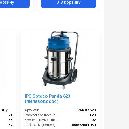
корзину
⚡ В корзину
⚡ 
P
IPC Soteco Panda 623
(пылеводосос)
AMSTERDAM315/32GA
Артикул:
PANDA623
71
Расход воздуха (л/сек):
120
38
Уровень шума (дБ(А)):
92
32
Габариты (ДхШхВ):
650х590х1050