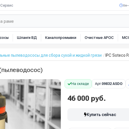
Сервис
пн–
сосы
Шланги ВД
Каналопромывки
Очистные АРОС
МС
ьные пылеводососы для сбора сухой и жидкой грязи
IPC Soteco 
 (пылеводосос)
На складе
Арт:
09832 ASDO
46 000 руб.
Купить сейчас