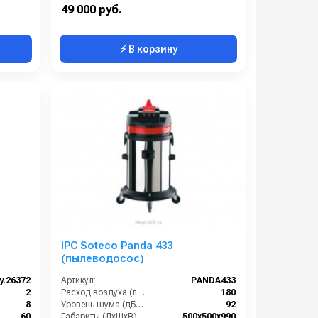
235
Номинальный диаметр принадлежностей (мм):
40
49 000 руб.
⚡ В корзину
IPC Soteco Panda 433
(пылеводосос)
y.26372
Артикул:
PANDA433
2
Расход воздуха (л/сек):
180
8
Уровень шума (дБ(А)):
92
60
Габариты (ДхШхВ):
500х500х990