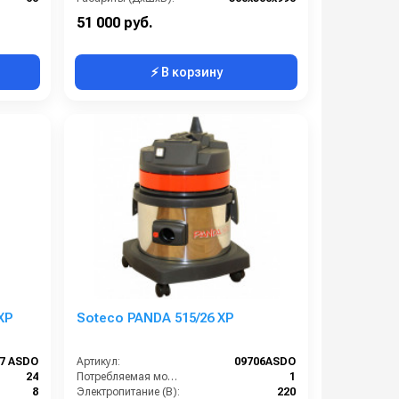
3
Номинальный диаметр принадлежностей (мм):
40
51 000 руб.
⚡ В корзину
XP
Soteco PANDA 515/26 XP
67 ASDO
Артикул:
09706ASDO
24
Потребляемая мощность (кВт):
1
8
Электропитание (В):
220