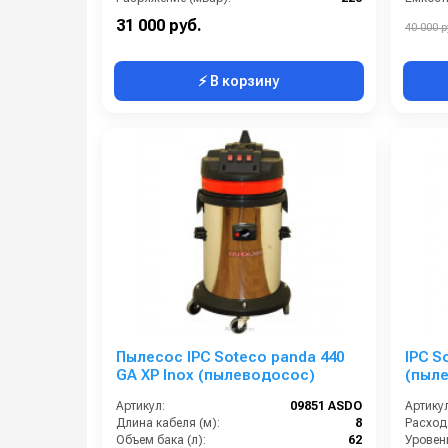
Размеры (ДхШхВ):
390х390х620
Уровен
31 000 руб.
40 000 р
⚡ В корзину
Пылесос IPC Soteco panda 440
IPC S
GA XP Inox (пылеводосос)
(пыл
Артикул:
09851 ASDO
Артикул
Длина кабеля (м):
8
Объем бака (л):
62