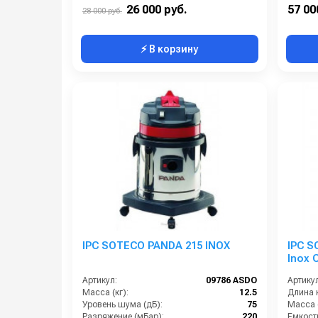
Расход воздуха (л/сек):
57
26 000 руб.
57 00
28 000 руб.
⚡ В корзину
IPC SOTECO PANDA 215 INOX
IPC S
Inox
Артикул:
09786 ASDO
Артикул
Масса (кг):
12.5
Длина к
Уровень шума (дБ):
75
Масса (
Разряжение (мБар):
220