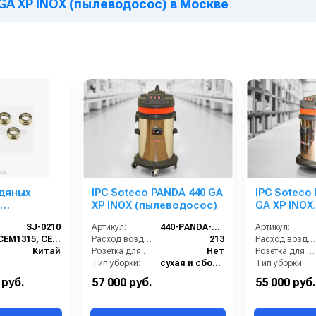
 GA XP INOX (пылеводосос) в Москве
дяных
IPC Soteco PANDA 440 GA
IPC Soteco
+
XP INOX (пылеводосос)
GA XP INOX
е кольца
(пылеводо
SJ-0210
Артикул:
440-PANDA-GA-XP
Артикул:
шт.) SJ-0210
CEM1315, CEM1315-2, CEM1318, CEM1318-2.
Расход воздуха (л/сек):
213
Расход воздуха (л/сек):
Китай
Розетка для подключения инструмента:
Нет
Розетка для подключения инструмента:
Тип уборки:
сухая и сбор жидкостей
Тип уборки:
Материал бака:
Нержавеющая сталь
Материал бака
 руб.
57 000 руб.
55 000 руб.
Номинальный диаметр принадлежностей (мм):
40
Номинальный диаметр принадлежностей (мм):