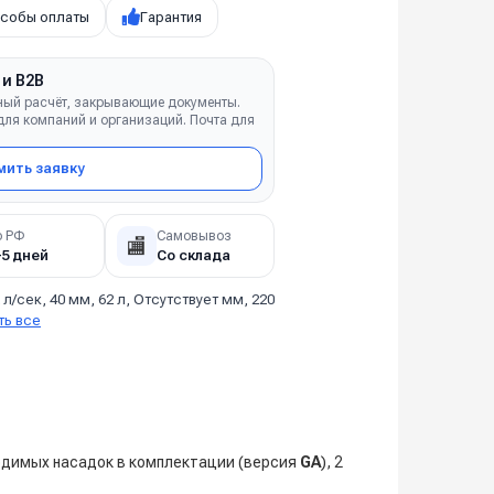
собы оплаты
Гарантия
 и B2B
ный расчёт, закрывающие документы.
ля компаний и организаций. Почта для
ить заявку
о РФ
Самовывоз
🏬
–5 дней
Со склада
 л/сек, 40 мм, 62 л, Отсутствует мм, 220
ть все
одимых насадок в комплектации (версия
GA
), 2