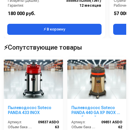
Габариты (ДхШхВ):
555x631x2505(1361)
Страна-п
Гарантия:
12 месяцев
Рабочее д
Мощность
180 000 руб.
57 000 
Масса (кг
⚡ В корзину
⚡Сопутствующие товары
Пылеводосос Soteco
Пылеводосос Soteco
PANDA 433 INOX
PANDA 440 GA XP INOX 3-
х турбинный
Артикул:
09837 ASDO
Артикул:
09851 ASDO
Объем бака (л):
63
Объем бака (л):
62