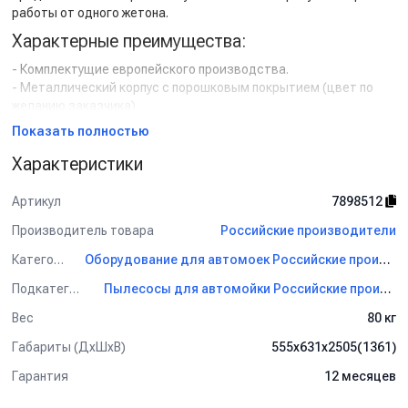
работы от одного жетона.
Характерные преимущества:
- Комплектущие европейского производства.
- Металлический корпус с порошковым покрытием (цвет по
желанию заказчика).
- Прочный накопительный бак из нержавеющей стали.
Показать полностью
- Две надежные профессиональные всасывающие турбины.
- Система инерционного сматывания шланга.
Характеристики
- Жетоноприемник с жетонами в комплекте.
- Щиток управления с защитой от перегрузки и короткого
Артикул
7898512
замыкания.
Производитель товара
Российские производители
Технические характеристики:
Категория
Оборудование для автомоек Российские производители
Электропитание: 1~ 230 В/50 Гц.
Подкатегория
Пылесосы для автомойки Российские производители
Мощность: 2600 (=2х1300) Вт.
Объем бака: 63 л.
Вес
80 кг
Расход воздуха: 120 л/сек.
Габариты (ДхШхВ)
555x631x2505(1361)
Разрежение: 240 мбар.
Гарантия
12 месяцев
Комплект поставки: