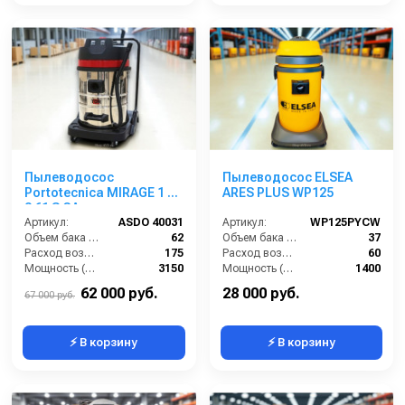
Пылеводосос
Пылеводосос ELSEA
Portotecnica MIRAGE 1 W
ARES PLUS WP125
3 61 S GA
Артикул:
ASDO 40031
Артикул:
WP125PYCW
Объем бака (л):
62
Объем бака (л):
37
Расход воздуха (л/сек):
175
Расход воздуха (л/сек):
60
Мощность (Вт):
3150
Мощность (Вт):
1400
Напряжение (В):
220
Напряжение (В):
220
62 000 руб.
28 000 руб.
67 000 руб.
⚡ В корзину
⚡ В корзину