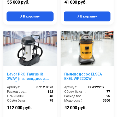
55 000 руб.
41 000 руб.
⚡ В корзину
⚡ В корзину
Lavor PRO Taurus IR
Пылеводосос ELSEA
2WAY (пылеводосос,
EXEL WP220CW
для 2-х операторов)
Артикул:
8.212.0523
Артикул:
EXWP220YCW2
Расход воздуха (л/сек):
162
Объем бака (л):
77
Номинальный диаметр принадлежностей (мм):
40
Расход воздуха (л/сек):
95
Объём бака (л):
78
Мощность (Вт):
3600
Рабочая ширина основной насадки (мм):
Отсутствует
Напряжение (В):
220
112 000 руб.
42 000 руб.