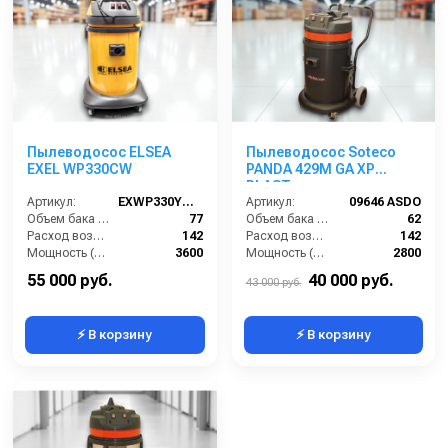
Пылеводосос ELSEA
Пылеводосос Soteco
EXEL WP330CW
PANDA 429M GA XP
PLAST
Артикул:
EXWP330YCW2
Артикул:
09646 ASDO
Объем бака (л):
77
Объем бака (л):
62
Расход воздуха (л/сек):
142
Расход воздуха (л/сек):
142
Мощность (Вт):
3600
Мощность (Вт):
2800
Напряжение (В):
220
Напряжение (В):
220
55 000 руб.
40 000 руб.
43 000 руб.
⚡ В корзину
⚡ В корзину