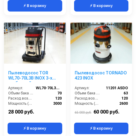
⚡ В корзину
⚡ В корзину
Пылеводосос TOR
Пылеводосос TORNADO
WL70-70L3B INOX 3-х
423 INOX
турбинный
Артикул:
WL70-70L3B INOX
Артикул:
11201 ASDO
Объем бака (л):
70
Объем бака (л):
63
Расход воздуха (л/сек):
120
Расход воздуха (л/сек):
120
Мощность (Вт):
3000
Мощность (Вт):
2600
Напряжение (В):
220
Напряжение (В):
220
28 000 руб.
60 000 руб.
65 000 руб.
⚡ В корзину
⚡ В корзину