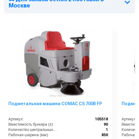
Конструкция в формате закрытой стационарной станции
Москве
позволяет размещать пылесос в помещениях и некоторых
уличных зонах на станциях технического обслуживания,
автомойках, автостоянках, в транспортных компаниях.
Подметальная машина COMAC CS 700B FP
Подмет
Артикул:
105518
Артикул:
Вместимость бункера (л):
90
Вместимос
Количество центральных мусоросборных валиков (шт):
1
Рабочая ширина (мм):
850
Рабочая 