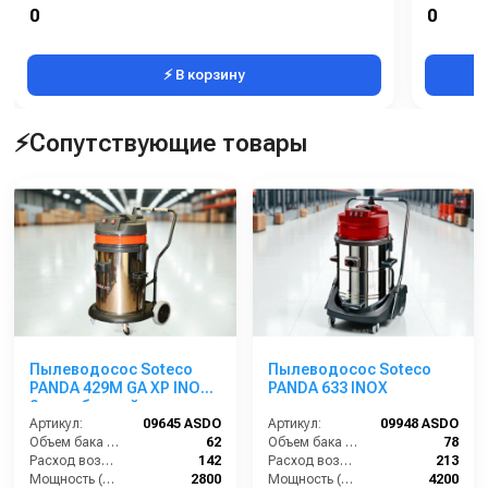
Тип привода:
аккумуляторная батарея
Тип прив
0
0
Количество боковых подметальных щёток (шт):
1
⚡ В корзину
⚡Сопутствующие товары
Пылеводосос Soteco
Пылеводосос Soteco
PANDA 429M GA XP INOX
PANDA 633 INOX
2-х турбинный
Артикул:
09645 ASDO
Артикул:
09948 ASDO
Объем бака (л):
62
Объем бака (л):
78
Расход воздуха (л/сек):
142
Расход воздуха (л/сек):
213
Мощность (Вт):
2800
Мощность (Вт):
4200