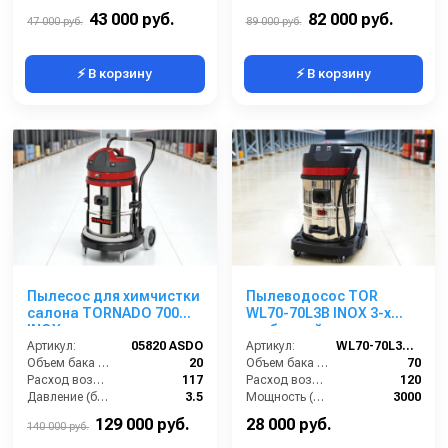
Напряжение (В):
220
Напряжение (В):
220
43 000 руб.
82 000 руб.
47 000 руб.
89 000 руб.
⚡ В корзину
⚡ В корзину
Пылесос для химчистки
Пылеводосос TOR
салона TORNADO 700
WL70-70L3B INOX 3-х
INOX
турбинный
Артикул:
05820 ASDO
Артикул:
WL70-70L3B INOX
Объем бака (л):
20
Объем бака (л):
70
Расход воздуха (л/сек):
117
Расход воздуха (л/сек):
120
Давление (бар):
3.5
Мощность (Вт):
3000
Мощность (Вт):
2400
Напряжение (В):
220
129 000 руб.
28 000 руб.
140 000 руб.