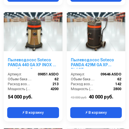
Пылеводосос Soteco
Пылеводосос Soteco
PANDA 440 GA XP INOX 3-
PANDA 429M GA XP
х турбинный
PLAST
Артикул:
09851 ASDO
Артикул:
09646 ASDO
Объем бака (л):
62
Объем бака (л):
62
Расход воздуха (л/сек):
213
Расход воздуха (л/сек):
142
Мощность (Вт):
4200
Мощность (Вт):
2800
Напряжение (В):
220
Напряжение (В):
220
54 000 руб.
40 000 руб.
43 000 руб.
⚡ В корзину
⚡ В корзину