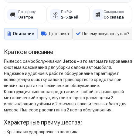
По городу
По РФ
Самовывоз
🚚
📦
🏬
Завтра
2–5 дней
Со склада
Описание
Доставка
Почему покупают у нас?
Краткое описание:
Пылесос самообслуживания
Jettos
– это автоматизированная
система всасывания для уборки салона автомобиля.
Надежное и удобное в работе оборудование гарантирует
полноценную очистку салона транспортного средства при
низких затратах на техническое обслуживание.
Конструкция пылесоса представляет собой стационарный
металлический корпус, внутри которого размещены 2
всасывающие турбины и 2 съемных накопительных бака для
мусора. Пылесос рассчитан на 2 поста обслуживания.
Характерные преимущества:
- Крышка из ударопрочного пластика.