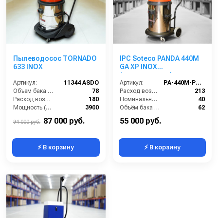
Пылеводосос TORNADO
IPC Soteco PANDA 440M
633 INOX
GA XP INOX
(пылеводосос)
Артикул:
11344 ASDO
Артикул:
PA-440M-PANDA-GA-XP
Объем бака (л):
78
Расход воздуха (л/сек):
213
Расход воздуха (л/сек):
180
Номинальный диаметр принадлежностей (мм):
40
Мощность (Вт):
3900
Объём бака (л):
62
Напряжение (В):
220
Рабочая ширина основной насадки (мм):
Отсутствует
87 000 руб.
55 000 руб.
94 000 руб.
⚡ В корзину
⚡ В корзину