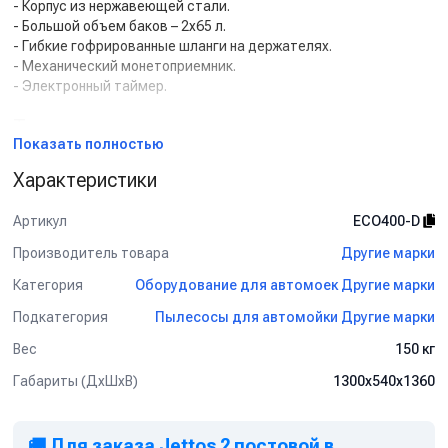
- Корпус из нержавеющей стали.
- Большой объем баков – 2х65 л.
- Гибкие гофрированные шланги на держателях.
- Механический монетоприемник.
- Электронный таймер.
Технические характеристики:
Показать полностью
Электропитание: 3~ 400 В/50 Гц.
Характеристики
Мощность: 2х2200 Вт.
Объем баков: 2х65 л.
Расход воздуха: 89 л/сек.
Артикул
ECO400-D
Производитель товара
Другие марки
Комплект поставки:
Категория
Оборудование для автомоек Другие марки
- Гибкий всасывающий шланг 5 м х 2 шт.
- Щелевая насадка х 2 шт.
Подкатегория
Пылесосы для автомойки Другие марки
- Полиэстеровый фильтр.
Вес
150 кг
Применение:
Габариты (ДхШхВ)
1300х540х1360
Пылесос самообслуживания предназначен для
самостоятельной уборки салонов легковых автомобилей,
грузовиков, автобусов и других транспортных средств.
🚚 Для заказа Jettos 2 постовой в