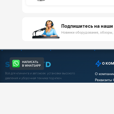
Подпишитесь на наши 
Новинки оборудования, обзоры, 
О КО
Всё для клининга и автомоек: установки высокого
О компани
давления и уборочная техника под ключ.
Реквизиты
Защита да
5.0
Яндекс Отзывы
Условия с
Вакансии
Заказать звонок
Рассрочка
Статьи