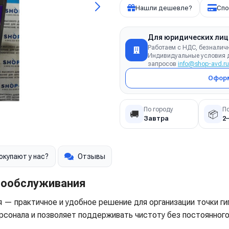
Нашли дешевле?
Спо
Для юридических лиц
Работаем с НДС, безналич
Индивидуальные условия д
запросов
info@shop-avd.ru
Оформ
По городу
П
🚚
📦
Завтра
2
окупают у нас?
Отзывы
мообслуживания
— практичное и удобное решение для организации точки гиг
рсонала и позволяет поддерживать чистоту без постоянног