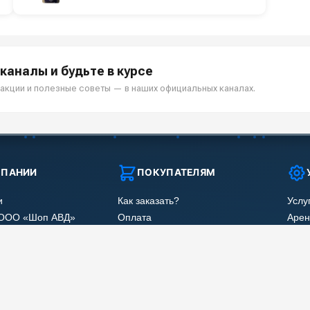
каналы и будьте в курсе
акции и полезные советы — в наших официальных каналах.
МПАНИИ
ПОКУПАТЕЛЯМ
и
Как заказать?
Услу
 ООО «Шоп АВД»
Оплата
Арен
нных клиента
Доставка
Ремо
оглашения
Гарантия
Сер
Лизинг
Наши
Получить скидку
Отзы
Карт