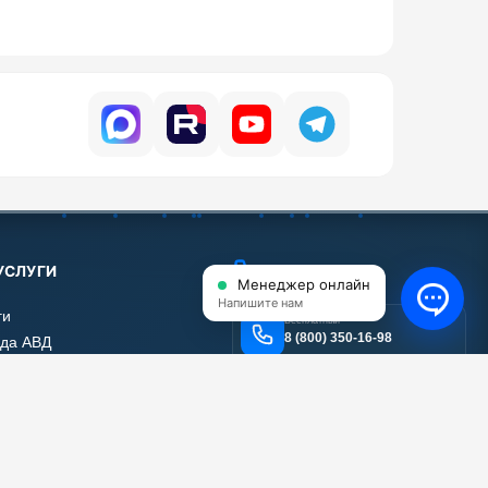
УСЛУГИ
КОНТАКТЫ
Менеджер онлайн
Напишите нам
ги
Бесплатный
8 (800) 350-16-98
да АВД
нт АВД
Email
тификаты
info@shop-avd.ru
 работы
вы наших клиентов
Адрес
111024, г. Москва, ул.
а сайта
Энтузиастов 2-я, дом 5