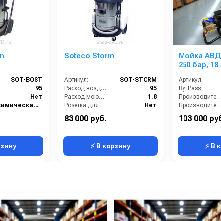
on
Soteco Storm
Мойка АВД
250 бар, 18
SOT-BOST
Артикул:
SOT-STORM
Артикул:
95
Расход воздуха (л/сек):
95
By-Pass:
Нет
Расход моющего раствора (л/мин):
1.8
Производительность (л/мин
химическая чистка
Розетка для подключения инструмента:
Нет
Производительность (л/ч
2х1200
Тип уборки:
химическая чистка
Страна-производитель:
83 000 руб.
103 000 ру
76
Давление разбрызгивания моющего раствора (бар):
3.5
Рабочее давлени
рзину
⚡ В корзину
⚡ В 