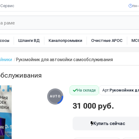
Сервис
пн–
сосы
Шланги ВД
Каналопромывки
Очистные АРОС
МС
ойники
Рукомойник для автомойки самообслуживания
обслуживания
На складе
Арт:
Рукомойник д
AUTO
31 000 руб.
Купить сейчас