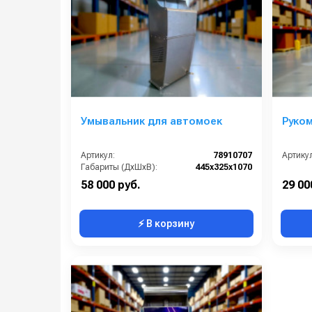
Умывальник для автомоек
Руко
Артикул:
78910707
Артикул
Габариты (ДхШхВ):
445х325х1070
58 000 руб.
29 00
⚡ В корзину