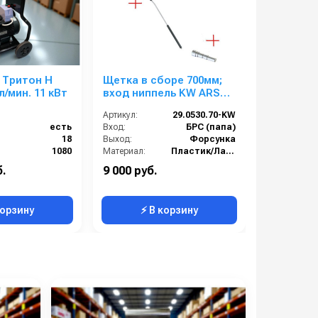
 Тритон H
Щетка в сборе 700мм;
Размыво
 л/мин. 11 кВт
вход ниппель KW ARS
поломое
25.
TVX TF-1
Артикул:
29.0530.70-KW
Артикул:
есть
Вход:
БРС (папа)
Бренд:
):
18
Выход:
Форсунка
):
1080
Материал:
Пластик/Латунь
Россия
Производительность (л/мин):
40
б.
9 000 руб.
101 000 р
е (бар):
250
Вес, кг:
1.371
корзину
⚡ В корзину
⚡ 