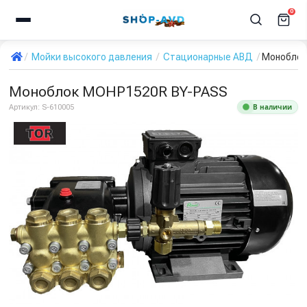
0
Мойки высокого давления
Стационарные АВД
Моноблок
Моноблок MOHP1520R BY-PASS
В наличии
Артикул:
S-610005