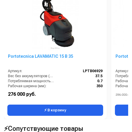
Portotecnica LAVAMATIC 15 B 35
Portote
Артикул:
LPTB06929
Артикул:
Вес без аккумуляторов (кг):
37.5
Потребляемая мощность (кВт):
0.7
Рабочая 
Рабочая ширина (мм):
350
Рабочая ширина щеток (мм):
350
Тип маш
276 000 руб.
396 000 ру
Тип машины:
Аккумуляторная
⚡ В корзину
⚡Сопутствующие товары