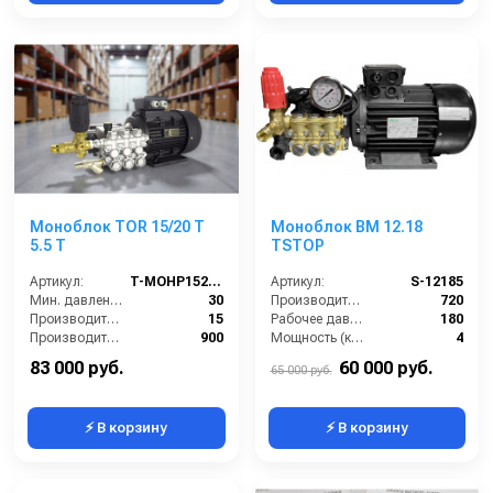
Моноблок TOR 15/20 T
Моноблок BM 12.18
5.5 T
TSTOP
Артикул:
T-MOHP1520RN
Артикул:
S-12185
Мин. давление (бар):
30
Производительность (л/ч):
720
Производительность (л/мин):
15
Рабочее давление (бар):
180
Производительность (л/ч):
900
Мощность (кВт):
4
Давление (бар):
200
Электропитание (В):
380
83 000 руб.
60 000 руб.
65 000 руб.
⚡ В корзину
⚡ В корзину