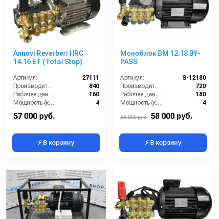
Annovi Reverberi HRC
Моноблок BM 12.18 BY-
14.16 ET (Total Stop)
PASS
Артикул:
27111
Артикул:
S-12180
Производительность (л/ч):
840
Производительность (л/ч):
720
Рабочее давление (бар):
160
Рабочее давление (бар):
180
Мощность (кВт):
4
Мощность (кВт):
4
Электропитание (В):
380
Электропитание (В):
380
57 000 руб.
58 000 руб.
63 000 руб.
⚡ В корзину
⚡ В корзину