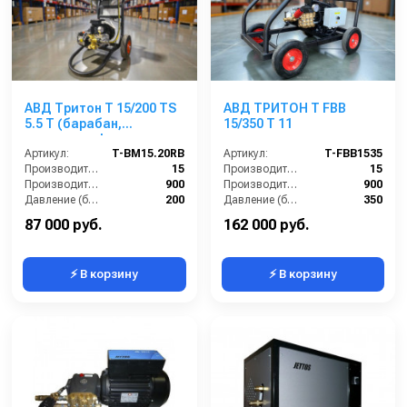
АВД Тритон Т 15/200 TS
АВД ТРИТОН T FBB
5.5 Т (барабан,
15/350 T 11
манометр, фильтр,
электрика с
Артикул:
T-BM15.20RB
Артикул:
T-FBB1535
теплозащитой)
Производительность (л/мин):
15
Производительность (л/мин):
15
Производительность (л/ч):
900
Производительность (л/ч):
900
Давление (бар):
200
Давление (бар):
350
Напряжение (В):
380
Напряжение (В):
400
87 000 руб.
162 000 руб.
⚡ В корзину
⚡ В корзину