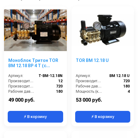
Моноблок Тритон TOR
TOR BM 12.18 U
ВМ 12.18 ВР 4 Т (с
манометром, с
аварийным
Артикул:
T-BM-12.18N
Артикул:
BM 12.18 U
регулятором давления
Производительность (л/мин):
12
Производительность (л/ч):
720
SVL17 170 бар, без
Производительность (л/ч):
720
Рабочее давление (бар):
180
электрики)
Рабочее давление (бар):
180
Мощность (кВт):
4
Мощность (кВт):
4.0
Электропитание (В):
380
49 000 руб.
53 000 руб.
⚡ В корзину
⚡ В корзину