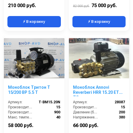
Напряжение (В):
380
Электропитание (В):
380
210 000 руб.
75 000 руб.
82 000 руб.
⚡ В корзину
⚡ В корзину
Моноблок Тритон T
Моноблок Annovi
15/200 BP 5.5 T
Reverberi HRR 15.20 ET
TS
Артикул:
T-BM15.20N
Артикул:
28087
Производительность (л/мин):
15
Производительность (л/мин):
15
Производительность (л/ч):
900
Давление (бар):
200
Макс. температура воды на входе (°C):
40
Напряжение (В):
380
Обороты двигателя (об/мин):
1450
Мощность (кВт):
5.5
58 000 руб.
66 000 руб.