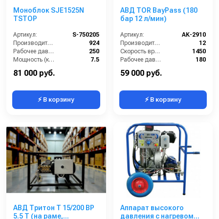
Моноблок SJE1525N
АВД TOR BayPass (180
TSTOP
бар 12 л/мин)
Артикул:
S-750205
Артикул:
AK-2910
Производительность (л/ч):
924
Производительность (л/мин):
12
Рабочее давление (бар):
250
Скорость вращения (об/мин):
1450
Мощность (кВт):
7.5
Рабочее давление (бар):
180
Электропитание (В):
380
Мощность (кВт):
4
81 000 руб.
59 000 руб.
⚡ В корзину
⚡ В корзину
АВД Тритон T 15/200 ВР
Аппарат высокого
5.5 T (на раме,
давления с нагревом