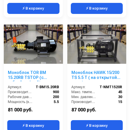
⚡ В корзину
⚡ В корзину
Моноблок TOR BM
Моноблок HAWK 15/200
15.20RB TSTOP (с
TS 5.5 T ( на открытой
гибкой муфтой)
раме)
Артикул:
T-BM15.20RB
Артикул:
T-NMT1520R
Производительность (л/ч):
900
Макс. температура воды (°C):
45
Рабочее давление (бар):
200
Мин. давление (бар):
30
Мощность (кВт):
5.5
Производительность (л/мин):
15
Электропитание (В):
380
Производительность (л/ч):
900
81 000 руб.
87 000 руб.
⚡ В корзину
⚡ В корзину