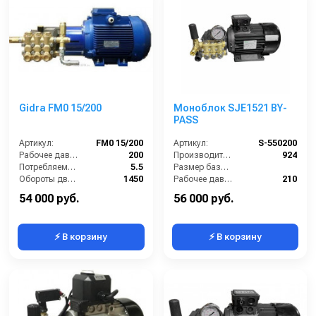
Gidra FM0 15/200
Моноблок SJE1521 BY-
PASS
Артикул:
FM0 15/200
Артикул:
S-550200
Рабочее давление (бар):
200
Производительность (л/ч):
924
Потребляемая мощность (кВт):
5.5
Размер базовой станции (ДхШхВ):
Обороты двигателя (об/мин):
1450
Рабочее давление (бар):
210
Производительность (л/ч):
900
Мощность (кВт):
5.5
54 000 руб.
56 000 руб.
⚡ В корзину
⚡ В корзину