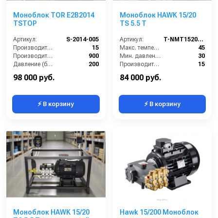
Моноблок TOR E2B2014
Моноблок HAWK 15/20
TSTOP
TS 5.5 T
Артикул:
S-2014-005
Артикул:
T-NMT1520RN
Производительность (л/мин):
15
Макс. температура воды (°C):
45
Производительность (л/ч):
900
Мин. давление (бар):
30
Давление (бар):
200
Производительность (л/мин):
15
Напряжение (В):
380
Производительность (л/ч):
900
98 000 руб.
84 000 руб.
⚡ В корзину
⚡ В корзину
Моноблок HAWK 15/20
Hawk 15/200 Моноблок