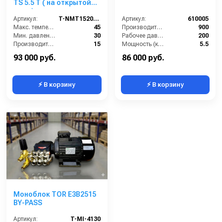
TS 5.5 T ( на открытой
раме)
Артикул:
T-NMT1520RN
Артикул:
610005
Макс. температура воды (°C):
45
Производительность (л/ч):
900
Мин. давление (бар):
30
Рабочее давление (бар):
200
Производительность (л/мин):
15
Мощность (кВт):
5.5
Производительность (л/ч):
900
Электропитание (В):
380
93 000 руб.
86 000 руб.
⚡ В корзину
⚡ В корзину
Моноблок TOR E3B2515
BY-PASS
Артикул:
T-MI-4130