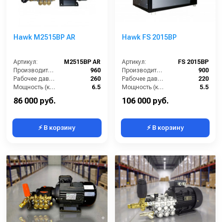
Hawk M2515BP AR
Hawk FS 2015BP
Артикул:
M2515BP AR
Артикул:
FS 2015BP
Производительность (л/ч):
960
Производительность (л/ч):
900
Рабочее давление (бар):
260
Рабочее давление (бар):
220
Мощность (кВт):
6.5
Мощность (кВт):
5.5
Электропитание (В):
380
Электропитание (В):
380
86 000 руб.
106 000 руб.
⚡ В корзину
⚡ В корзину