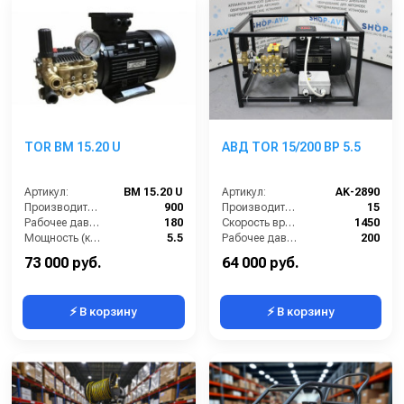
TOR BM 15.20 U
АВД TOR 15/200 BP 5.5
Артикул:
BM 15.20 U
Артикул:
AK-2890
Производительность (л/ч):
900
Производительность (л/мин):
15
Рабочее давление (бар):
180
Скорость вращения (об/мин):
1450
Мощность (кВт):
5.5
Рабочее давление (бар):
200
Электропитание (В):
380
Мощность (кВт):
5.5
73 000 руб.
64 000 руб.
⚡ В корзину
⚡ В корзину