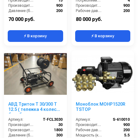
Производительность (л/мин):
15
Потребляемая мощность (кВт):
4
Производительность (л/ч):
900
Производительность (л/ч):
900
Давление (бар):
200
Рабочее давление (бар):
200
Напряжение (В):
380
Мощность (кВт):
5.5
70 000 руб.
80 000 руб.
⚡ В корзину
⚡ В корзину
АВД Тритон T 30/300 T
Моноблок MOHP1520R
12.5 ( тележка 4 колеса,
TSTOP
барабан, манометр,
электрика с
Артикул:
T-FCL3030
Артикул:
S-610010
теплозащитой)
Производительность (л/мин):
30
Производительность (л/ч):
900
Производительность (л/ч):
1800
Рабочее давление (бар):
200
Давление (бар):
300
Мощность (кВт):
5.5