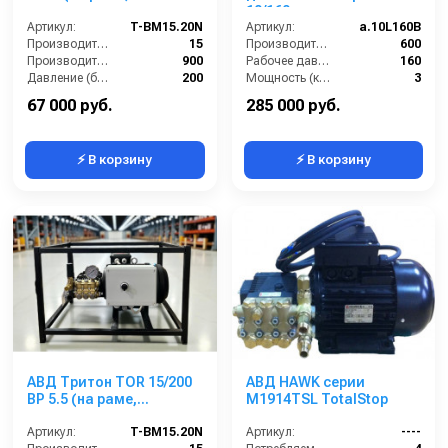
электрика с
10/160
теплозащитой)
Артикул:
T-BM15.20N
Артикул:
a.10L160B
Производительность (л/мин):
15
Производительность (л/ч):
600
Производительность (л/ч):
900
Рабочее давление (бар):
160
Давление (бар):
200
Мощность (кВт):
3
Напряжение (В):
380
Электропитание (В):
220
67 000 руб.
285 000 руб.
⚡ В корзину
⚡ В корзину
АВД Тритон TOR 15/200
АВД HAWK серии
ВР 5.5 (на раме,
M1914TSL TotalStop
электрика с
теплозащитой)
Артикул:
T-BM15.20N
Артикул:
----