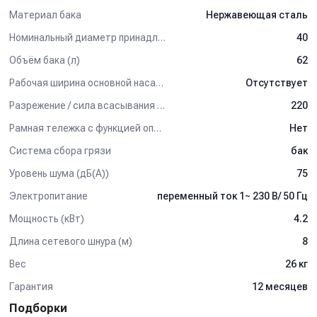
Материал бака
Нержавеющая сталь
Номинальный диаметр принадлежностей (мм)
40
Объём бака (л)
62
Рабочая ширина основной насадки (мм)
Отсутствует
Разрежение / сила всасывания (мбар)
220
Рамная тележка с функцией опрокидывания бака
Нет
Система сбора грязи
бак
Уровень шума (дБ(А))
75
Электропитание
переменный ток 1~ 230 В/ 50 Гц
Мощность (кВт)
4.2
Длина сетевого шнура (м)
8
Вес
26 кг
Гарантия
12 месяцев
Подборки