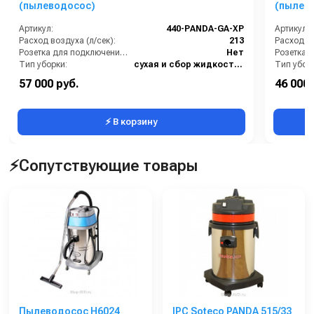
(пылеводосос)
(пылев
Артикул:
440-PANDA-GA-XP
Артикул:
Расход воздуха (л/сек):
213
Расход во
Розетка для подключения инструмента:
Нет
Тип уборки:
сухая и сбор жидкостей
Тип убор
Материал бака:
Нержавеющая сталь
Материал
57 000 руб.
46 000 
Номинальный диаметр принадлежностей (мм):
40
⚡ В корзину
⚡Сопутствующие товары
Пылеводосос H6024
IPC Soteco PANDA 515/33