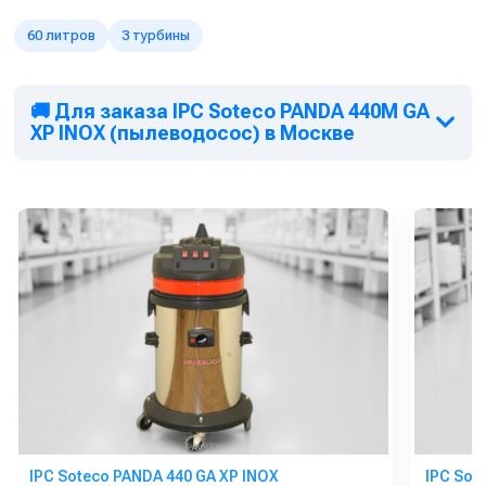
60 литров
3 турбины
🚚 Для заказа IPC Soteco PANDA 440M GA
XP INOX (пылеводосос) в Москве
IPC Soteco PANDA 440 GA XP INOX
IPC Sot