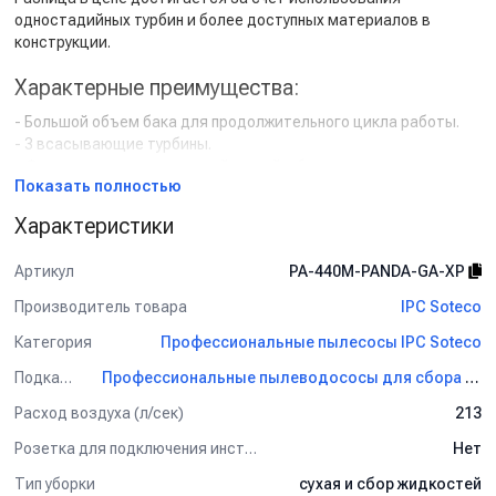
одностадийных турбин и более доступных материалов в
конструкции.
Характерные преимущества:
- Большой объем бака для продолжительного цикла работы.
- 3 всасывающие турбины.
- Формат тележки с высокой ручкой и большими колесами.
Показать полностью
- 2 ручки по бокам бака – для удобства опустошения.
- Версия
GA
– комплектация для гаража.
Характеристики
- Бак из нержавеющей стали.
Артикул
PA-440M-PANDA-GA-XP
Комплект поставки:
Производитель товара
IPC Soteco
- Гибкий всасывающий шланг 2.5 м.
- Насадка щелевая узкая.
Категория
Профессиональные пылесосы IPC Soteco
- Насадка щелевая широкая.
Подкатегория
Профессиональные пылеводососы для сбора сухой и жидкой грязи IPC Soteco
Применение:
Расход воздуха (л/сек)
213
Интенсивная уборка в течение рабочего дня на автомойке, в
Розетка для подключения инструмента
Нет
сервисном центре, на строительной площадке.
Тип уборки
сухая и сбор жидкостей