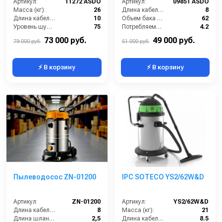
Артикул:
11272 ASDO
Артикул:
09851 ASDO
Масса (кг):
26
Длина кабеля (м):
8
Длина кабеля (м):
10
Объем бака (л):
62
Уровень шума (дБ):
75
Потребляемая мощность (кВт):
4.2
Количество турбин (шт):
3
Расход воздуха (л/сек):
213
73 000 руб.
49 000 руб.
79 000 руб.
51 000 руб.
⚡ В корзину
⚡ В корзину
Пылеводосос ZN-01200
IPC SOTECO YS2/62W&D
Артикул:
ZN-01200
Артикул:
YS2/62W&D
Длина кабеля (м):
8
Масса (кг):
21
Длина шланга (м):
2,5
Длина кабеля (м):
8.5