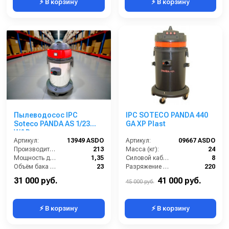
⚡ В корзину
⚡ В корзину
Пылеводосос IPC
IPC SOTECO PANDA 440
Soteco PANDA AS 1/23
GA XP Plast
W&D
Артикул:
13949 ASDO
Артикул:
09667 ASDO
Производительность (м3/час):
213
Масса (кг):
24
Мощность двигателя (кВт):
1,35
Силовой кабель (м):
8
Объём бака (л):
23
Разряжение (мБар):
220
Напряжение:
220
Размеры (ДхШхВ):
500x500x870
31 000 руб.
41 000 руб.
45 000 руб.
⚡ В корзину
⚡ В корзину