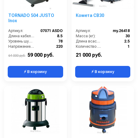
TORNADO 504 JUSTO
Комета CB30
Inox
Артикул:
07071 ASDO
Артикул:
my.26418
Длина кабеля (м):
8.5
Масса (кг):
30
Уровень шума (дБ):
78
Длина всасывающего шланга (м):
2.5
Напряжение (В):
220
Количество турбин (шт):
1
Мощность (кВт):
1.5
Емкость бака для мусора (л):
30
59 000 руб.
21 000 руб.
64 000 руб.
⚡ В корзину
⚡ В корзину