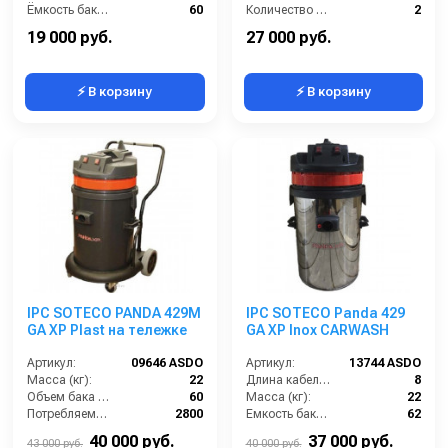
Ёмкость бака (л):
60
Количество турбин (шт):
2
Мощность (Вт):
3600
Емкость бака для мусора (л):
62
19 000 руб.
27 000 руб.
⚡ В корзину
⚡ В корзину
IPC SOTECO PANDA 429M
IPC SOTECO Panda 429
GA XP Plast на тележке
GA XP Inox CARWASH
Артикул:
09646 ASDO
Артикул:
13744 ASDO
Масса (кг):
22
Длина кабеля (м):
8
Объем бака (л):
60
Масса (кг):
22
Потребляемая мощность (Вт):
2800
Емкость бака для мусора (л):
62
Размеры (ДхШхВ):
500х500х870
Уровень шума (дБ):
75
40 000 руб.
37 000 руб.
43 000 руб.
40 000 руб.