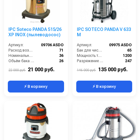
IPC Soteco PANDA 515/26
IPC SOTECO PANDA V 633
XP INOX (пылеводосос)
M
Артикул:
09706 ASDO
Артикул:
09975 ASDO
Расход воздуха (л/сек):
71
Бак для чистой воды (л):
65
Номинальный диаметр принадлежностей (мм):
36
Мощность турбины (Вт):
1200
Объём бака (л):
26
Разряжение (мБар):
247
Рабочая ширина основной насадки (мм):
250
Размеры (ДхШхВ):
755х600х1630
21 000 руб.
135 000 руб.
22 000 руб.
146 000 руб.
⚡ В корзину
⚡ В корзину