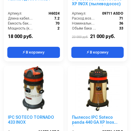
XP INOX (пылеводосос)
Артикул:
H6024
Артикул:
09711 ASDO
Длина кабеля (м):
7.2
Расход воздуха (л/сек):
71
Ёмкость бака (л):
70
Номинальный диаметр принадлежностей (мм):
36
Мощность (кВт):
2
Объём бака (л):
33
Расход воздуха, л/сек:
106
Рабочая ширина основной насадки (мм):
250
18 000 руб.
21 000 руб.
23 000 руб.
⚡ В корзину
⚡ В корзину
IPC SOTECO TORNADO
Пылесос IPC Soteco
433 INOX
panda 440 GA XP Inox
(пылеводосос)