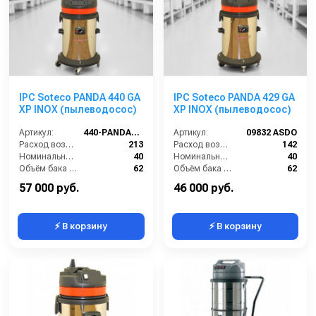
IPC Soteco PANDA 440 GA
IPC Soteco PANDA 429 GA
XP INOX (пылеводосос)
XP INOX (пылеводосос)
Артикул:
440-PANDA-GA-XP
Артикул:
09832 ASDO
Расход воздуха (л/сек):
213
Расход воздуха (л/сек):
142
Номинальный диаметр принадлежностей (мм):
40
Номинальный диаметр принадлежностей (мм):
40
Объём бака (л):
62
Объём бака (л):
62
Рабочая ширина основной насадки (мм):
Отсутствует
Рабочая ширина основной насадки (мм):
Отсутствует
57 000 руб.
46 000 руб.
⚡ В корзину
⚡ В корзину