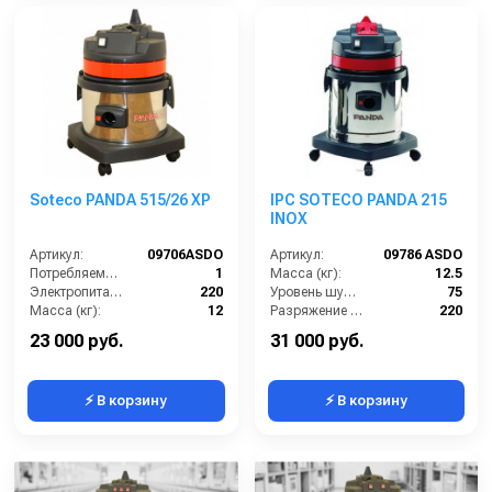
Soteco PANDA 515/26 XP
IPC SOTECO PANDA 215
INOX
Артикул:
09706ASDO
Артикул:
09786 ASDO
Потребляемая мощность (кВт):
1
Масса (кг):
12.5
Электропитание (В):
220
Уровень шума (дБ):
75
Масса (кг):
12
Разряжение (мБар):
220
Размеры ДхШхВ (мм):
430x430x820
Размеры (ДхШхВ):
390х390х620
23 000 руб.
31 000 руб.
⚡ В корзину
⚡ В корзину