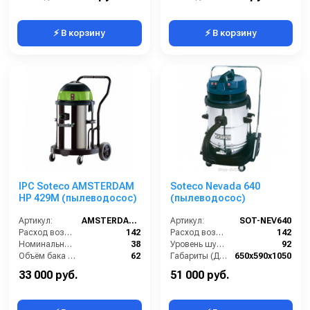
⚡ В корзину
⚡ В корзину
IPC Soteco AMSTERDAM
Soteco Nevada 640
HP 429M (пылеводосос)
(пылеводосос)
Артикул:
AMSTERDAM429M
Артикул:
SOT-NEV640
Расход воздуха (л/сек):
142
Расход воздуха (л/сек):
142
Номинальный диаметр принадлежностей (мм):
38
Уровень шума (дБ(А)):
92
Объём бака (л):
62
Габариты (ДхШхВ):
650х590х1050
Разрежение / сила всасывания (мбар):
235
Номинальный диаметр принадлежностей (мм):
40
33 000 руб.
51 000 руб.