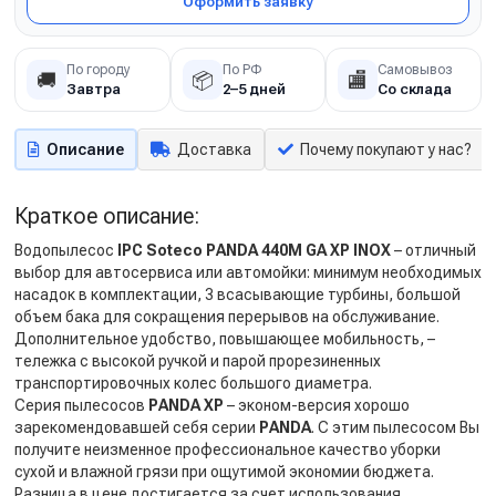
Оформить заявку
По городу
По РФ
Самовывоз
🚚
📦
🏬
Завтра
2–5 дней
Со склада
Описание
Доставка
Почему покупают у нас?
Краткое описание:
Водопылесос
IPC Soteco PANDA 440M GA XP INOX
– отличный
выбор для автосервиса или автомойки: минимум необходимых
насадок в комплектации, 3 всасывающие турбины, большой
объем бака для сокращения перерывов на обслуживание.
Дополнительное удобство, повышающее мобильность, –
тележка с высокой ручкой и парой прорезиненных
транспортировочных колес большого диаметра.
Серия пылесосов
PANDA XP
– эконом-версия хорошо
зарекомендовавшей себя серии
PANDA
. С этим пылесосом Вы
получите неизменное профессиональное качество уборки
сухой и влажной грязи при ощутимой экономии бюджета.
Разница в цене достигается за счет использования