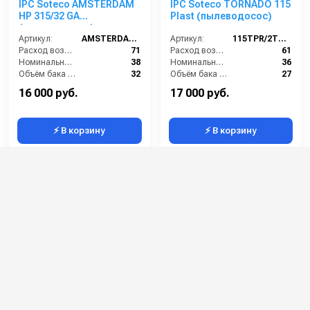
IPC Soteco AMSTERDAM
IPC Soteco TORNADO 115
HP 315/32 GA
Plast (пылеводосос)
(пылеводосос)
Артикул:
AMSTERDAM315/32GA
Артикул:
115TPR/2TORN115
Расход воздуха (л/сек):
71
Расход воздуха (л/сек):
61
Номинальный диаметр принадлежностей (мм):
38
Номинальный диаметр принадлежностей (мм):
36
Объём бака (л):
32
Объём бака (л):
27
Разрежение / сила всасывания (мбар):
235
Разрежение / сила всасывания (мбар):
220
16 000 руб.
17 000 руб.
⚡ В корзину
⚡ В корзину
Пылесос для моек
Portotecnica MIRAGE 1 W
самообслуживания
3 61 S GA (MIRAGE 1540
Panda 440 GA XP Plast
GA)