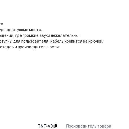
а.
уднодоступные места.
ещений, где громкие звуки нежелательны.
ступны для пользователя, кабель крепится на крючок.
сходов и производительности.
использования в сфере гостеприимства (гостиничные номера, кази
 здравоохранении (больницы, врачебные кабинеты и дома престарел
Производитель товара
TNT-V3
ий. Пылесос предназначен исключительно для сбора сухой пыли и 