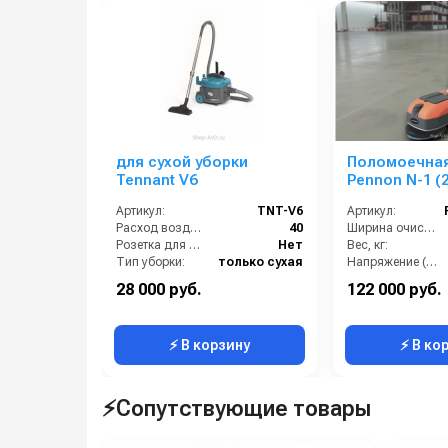
для сухой уборки
Поломоечна
Tennant V6
Pennon N-1 (
Артикул:
TNT-V6
Артикул:
Расход воздуха (л/сек):
40
Ширина очистки (см):
Розетка для подключения инструмента:
Нет
Вес, кг:
Тип уборки:
только сухая
Напряжение (В):
Вместимость мусоросборника (л):
9
Страна-производитель:
28 000 руб.
122 000 руб.
Номинальный диаметр принадлежностей (мм):
32
Габариты (ДхШхВ):
⚡ В корзину
⚡ В ко
⚡Сопутствующие товары