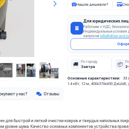
Нашли дешевле?
Спо
Для юридических лиц
Работаем с НДС, безналич
Индивидуальные условия д
запросов
info@shop-avd.ru
Оформ
По городу
П
🚚
📦
Завтра
2
Основные характеристики:
33 
1.4 кВт, 12 м, 400х370х430 ДхШхВ,
окупают у нас?
Отзывы
ен для быстрой и легкой очистки ковров и твердых напольных пок
ом уровне шума. Качество основных компонентов устройства пров