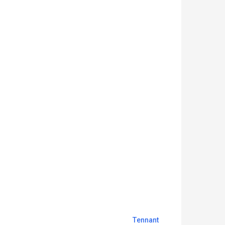
но, банкетные залы), в образовательных
ых), в розничной торговле (в магазинах и
Tennant
мусора в помещении. Сбор любой жидкости или