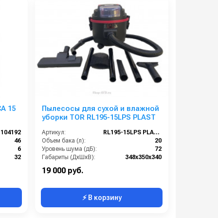
A 15
Пылесосы для сухой и влажной
уборки TOR RL195-15LPS PLAST
104192
Артикул:
RL195-15LPS PLAST
46
Объем бака (л):
20
6
Уровень шума (дБ):
72
32
Габариты (ДхШхВ):
348х350х340
220
Кол-во турбин:
1
19 000 руб.
⚡ В корзину