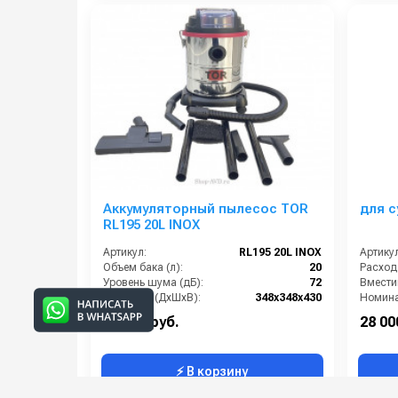
Аккумуляторный пылесос TOR
для с
RL195 20L INOX
Артикул:
RL195 20L INOX
Артикул
Объем бака (л):
20
Уровень шума (дБ):
72
Габариты (ДхШхВ):
348х348х430
Кол-во турбин:
1
19 000 руб.
28 00
⚡ В корзину