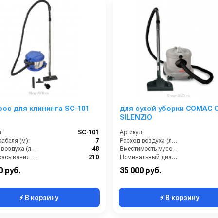
ос для клининга SC-101
для сухой уборки COMAC C
SILENZIO
:
SC-101
Артикул:
абеля (м):
7
Расход воздуха (л/сек):
Расход воздуха (л/сек):
48
Вместимость мусоросборника (л):
Сила всасывания (мбар):
210
Номинальный диаметр принадлежностей (мм):
ь шума (дБ):
60
Разрежение / сила всасывания (мбар):
0 руб.
35 000 руб.
⚡ В корзину
⚡ В корзину