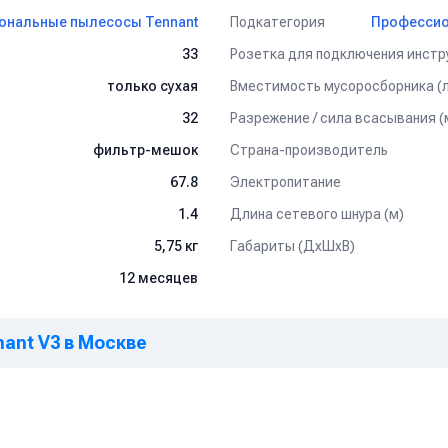
Подкатегория
ональные пылесосы Tennant
Профессио
Розетка для подключения инстр
33
ылесоса Tennant V3 (на английском языке):
Вместимость мусоросборника (л
только сухая
Разрежение / сила всасывания (
32
Страна-производитель
фильтр-мешок
Электропитание
67.8
Длина сетевого шнура (м)
1.4
Габариты (ДхШхВ)
5,75 кг
12 месяцев
nant V3 в Москве