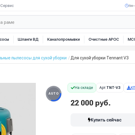
Сервис
пн–
сосы
Шланги ВД
Каналопромывки
Очистные АРОС
МС
ьные пылесосы для сухой уборки
Для сухой уборки Tennant V3
На складе
Арт:
TNT-V3
К
AUTO
22 000 руб.
Купить сейчас