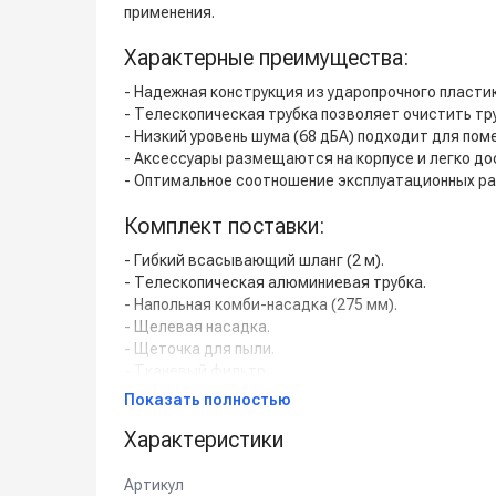
применения.
Характерные преимущества:
- Надежная конструкция из ударопрочного пластик
- Телескопическая трубка позволяет очистить тр
- Низкий уровень шума (68 дБА) подходит для пом
- Аксессуары размещаются на корпусе и легко до
- Оптимальное соотношение эксплуатационных ра
Комплект поставки:
- Гибкий всасывающий шланг (2 м).
- Телескопическая алюминиевая трубка.
- Напольная комби-насадка (275 мм).
- Щелевая насадка.
- Щеточка для пыли.
- Тканевый фильтр.
Показать полностью
Применение:
Характеристики
Данное устройство подходит для коммерческого 
учреждениях (школы, колледжи, университеты), в
Артикул
супермаркетах), а также для клининговых компан