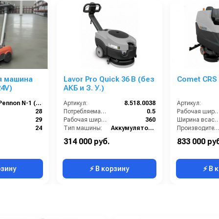
я машина
Lavor Pro Quick 36 B (без
Comet CRS
24V)
АКБ и З. У.)
Pennon N-1 (24V)
Артикул:
8.518.0038
Артикул:
28
Потребляемая мощность (кВт):
0.5
Рабочая ширина щеток (
29
Рабочая ширина щеток (мм):
360
Ширина всасывающей балки 
24
Тип машины:
Аккумуляторная
Производительность по площади (м2/ч
Китай
Уровень шума (дБ):
68
Страна-производитель:
314 000 руб.
833 000 ру
584*401*1044
Ширина всасывающей балки (мм):
460
Электропитание (В):
рзину
⚡ В корзину
⚡ В 