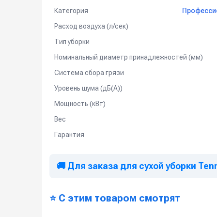
огнеопасных материалов запрещен.
Категория
Професси
Расход воздуха (л/сек)
Видео-демонстрация возможностей п
Тип уборки
Номинальный диаметр принадлежностей (мм)
Система сбора грязи
Уровень шума (дБ(А))
Мощность (кВт)
Вес
Гарантия
🚚 Для заказа для сухой уборки Ten
⭐ С этим товаром смотрят