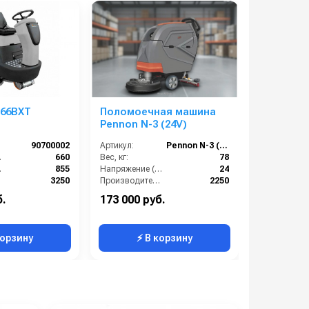
 66BXT
Поломоечная машина
COYNCO 
Pennon N-3 (24V)
SINGLE B
90700002
Артикул:
Pennon N-3 (24V)
Артикул:
мм):
660
Вес, кг:
78
(мм):
855
Напряжение (В):
24
):
3250
Производительность по площади (м2/ч):
2250
Италия
Скорость вращения щётки (об/мин):
190
Вес, кг:
б.
173 000 руб.
0
220
Страна-производитель:
Китай
корзину
⚡ В корзину
⚡ 