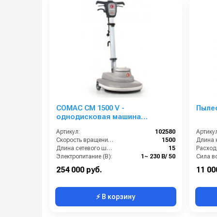
COMAC CM 1500 V -
Пылес
однодисковая машина
(полировщик)
Артикул:
102580
Артикул
Скорость вращения щётки (об/мин):
1500
Длина к
Длина сетевого шнура (м):
15
Электропитание (В):
1~ 230 В/ 50
Габариты (ДхШхВ):
610x540x1260
Уровен
254 000 руб.
11 00
⚡ В корзину