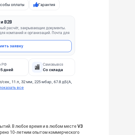
собы оплаты
Гарантия
 и B2B
ный расчёт, закрывающие документы.
ля компаний и организаций. Почта для
ить заявку
о РФ
Самовывоз
🏬
–5 дней
Со склада
л/сек, 11 л, 32 мм, 225 мбар, 67.8 дБ(А,
показать все
рытий. В любое время и в любом месте
V3
ерено 10-летним опытом коммерческого