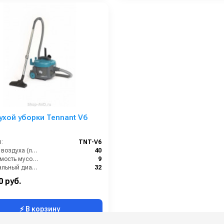
ухой уборки Tennant V6
:
TNT-V6
Расход воздуха (л/сек):
40
Вместимость мусоросборника (л):
9
Номинальный диаметр принадлежностей (мм):
32
Разрежение / сила всасывания (мбар):
235
0 руб.
⚡ В корзину