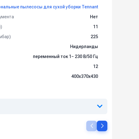
нальные пылесосы для сухой уборки Tennant
умента
Нет
)
11
мбар)
225
Нидерланды
переменный ток 1~ 230 В/50 Гц
12
400х370х430