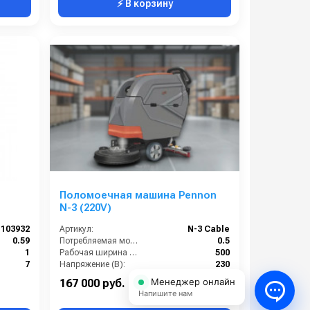
⚡ В корзину
Поломоечная машина Pennon
N-3 (220V)
103932
Артикул:
N-3 Cable
0.59
Потребляемая мощность (кВт):
0.5
1
Рабочая ширина щеток (мм):
500
7
Напряжение (В):
230
40х1050
Производительность по площади (м2/ч):
2250
Менеджер онлайн
167 000 руб.
Напишите нам