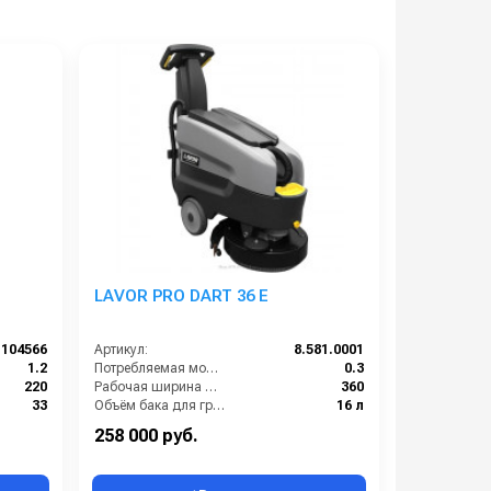
LAVOR PRO DART 36 E
104566
Артикул:
8.581.0001
1.2
Потребляемая мощность (кВт):
0.3
220
Рабочая ширина щеток (мм):
360
33
Объём бака для грязной воды (л):
16 л
400
Производительность по площади (м2/ч):
1260
258 000 руб.