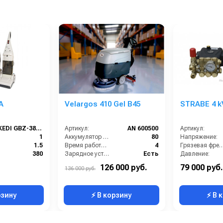
A
Velargos 410 Gel B45
STRABE 4 k
KEDI GBZ-380A
Артикул:
AN 600500
Артикул:
1
Аккумулятор АКБ (В/А·ч):
80
Напряжение:
1.5
Время работы (ч):
4
Грязевая фр
380
Зарядное устройство:
Есть
Давление:
Сетевая
Максимальная производительность (кв.м/час):
1900
Защита от включения без воды:
126 000 руб.
79 000 руб.
136 000 руб.
80
Рабочая ширина (мм):
450
Класс оборудования:
рзину
⚡ В корзину
⚡ В 