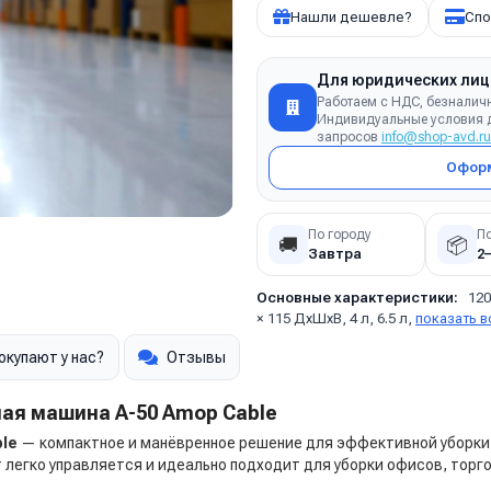
Нашли дешевле?
Спо
Для юридических лиц
Работаем с НДС, безналич
Индивидуальные условия д
запросов
info@shop-avd.ru
Оформ
По городу
П
🚚
📦
Завтра
2
Основные характеристики:
120
× 115 ДхШхВ, 4 л, 6.5 л,
показать в
окупают у нас?
Отзывы
ая машина A-50 Amop Cable
ble
— компактное и манёвренное решение для эффективной уборки
 легко управляется и идеально подходит для уборки офисов, торг