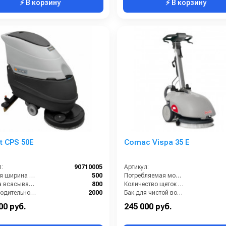
⚡ В корзину
⚡ В корзину
 CPS 50E
Comac Vispa 35 Е
:
90710005
Артикул:
Рабочая ширина щеток (мм):
500
Потребляемая мощность (кВт):
Ширина всасывающей балки (мм):
800
Количество щеток (шт):
Производительность по площади (м2/ч):
2000
Бак для чистой воды (л):
Потребляемая мощность (Вт):
800
Размеры ДхШхВ (мм):
620х4
00 руб.
245 000 руб.