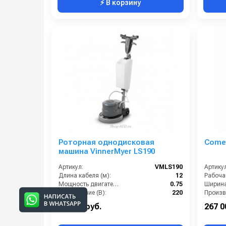
⚡ В корзину
Роторная однодисковая
Comet
машина VinnerMyer LS190
Артикул:
VMLS190
Артикул
Длина кабеля (м):
12
Мощность двигателя (кВт):
0.75
Напряжение (В):
220
Скорость вращения щётки (об/мин):
190
72 000 руб.
267 0