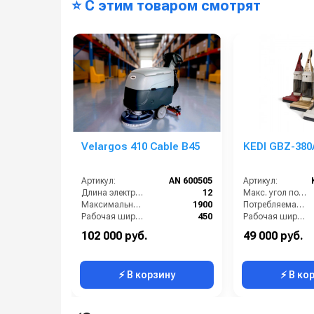
⭐ С этим товаром смотрят
Velargos 410 Cable B45
KEDI GBZ-380
Артикул:
AN 600505
Артикул:
Длина электрического кабеля (м):
12
Макс. угол подъема (%):
Максимальная производительность (кв.м/час):
1900
Потребляемая мощность (кВт):
Рабочая ширина (мм):
450
Рабочая ширина щеток (мм):
Тип:
Сетевая
Тип машины:
102 000 руб.
49 000 руб.
Тип щетки:
дисковая
Уровень шума (дБ):
⚡ В корзину
⚡ В ко