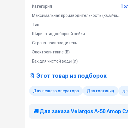
Особенности и преимущества:
Категория
Пол
Вертикальная конструкция — удобное хране
Максимальная производительность (кв.м/час)
Высокая манёвренность для уборки трудно
Тип
Эффективное очищение и сбор жидкости с 
Ширина водосборной рейки
Прочная и надёжная конструкция
Страна-производитель
Простота обслуживания и эксплуатации
Электропитание (В)
Обращайтесь к нашим менеджерам за консул
Бак для чистой воды (л)
🔖 Этот товар из подборок
Для пешего оператора
Для гостиниц
дл
🚚 Для заказа Velargos A-50 Amop C