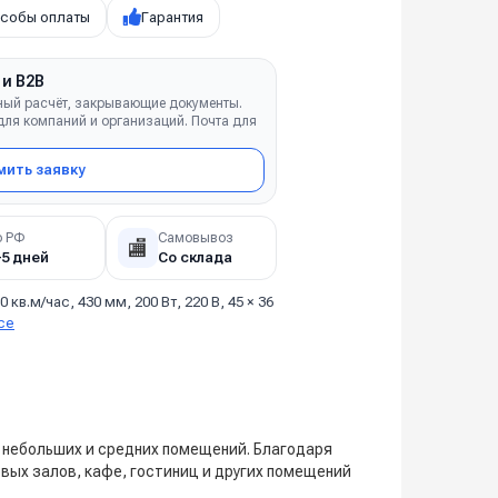
собы оплаты
Гарантия
 и B2B
ный расчёт, закрывающие документы.
ля компаний и организаций. Почта для
ить заявку
о РФ
Самовывоз
🏬
–5 дней
Со склада
0 кв.м/час, 430 мм, 200 Вт, 220 В, 45 × 36
се
 небольших и средних помещений. Благодаря
овых залов, кафе, гостиниц и других помещений