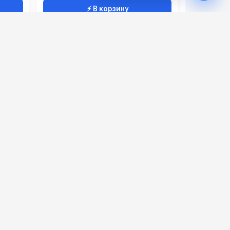
⚡ В корзину
530A
Метлана М4 (кабельная)
2043
Вакуумная турбина (Вт):
140
530
Привод моющих щеток (Вт):
200
500
Рабочая ширина (мм):
430
2100
Рабочее напряжение (В):
36
225
142 000 руб.