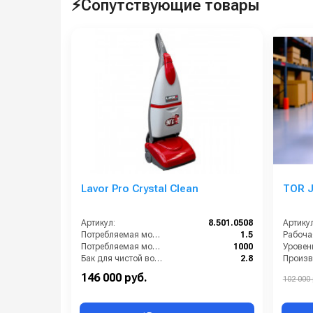
⚡Сопутствующие товары
Lavor Pro Crystal Clean
TOR J
Артикул:
8.501.0508
Артикул
Потребляемая мощность (кВт):
1.5
Потребляемая мощность (Вт):
1000
Уровен
Бак для чистой воды (л):
2.8
Размеры ДхШхВ (мм):
1160х400х360
Электро
146 000 руб.
102 000 