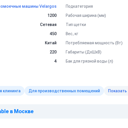
Подкатегория
омоечные машины Velargos
ние и лёгкое управление
Рабочая ширина (мм)
1200
доступных мест
Тип щетки
Сетевая
поверхности
Вес, кг
450
Потребляемая мощность (Вт)
Китай
Габариты (ДхШхВ)
220
ьтацией и подбором оптимального оборудования под ваши 
Бак для грязной воды (л)
4
я клининга
Для производственных помещений
Показать
able в Москве