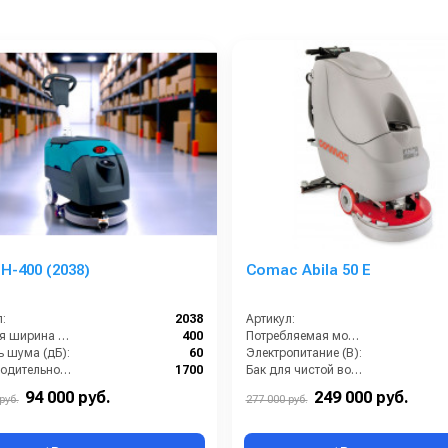
H-400 (2038)
Comac Abila 50 E
:
2038
Артикул:
Рабочая ширина щеток (мм):
400
Потребляемая мощность (кВт):
ь шума (дБ):
60
Электропитание (В):
Производительность по площади (м2/ч):
1700
Бак для чистой воды (л):
питание (В):
220
Мощность мотора щетки (Вт):
94 000 руб.
249 000 руб.
руб.
277 000 руб.