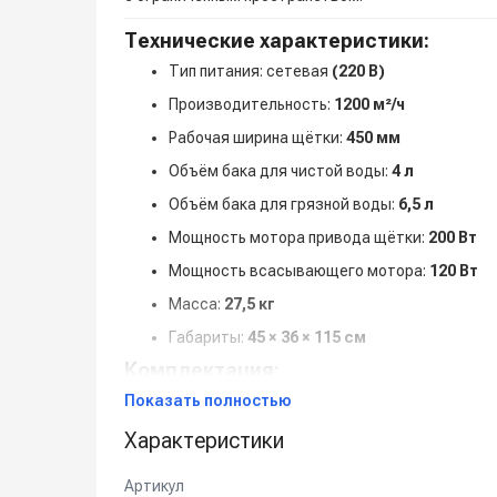
Технические характеристики:
Тип питания: сетевая
(220 В)
Производительность:
1200 м²/ч
Рабочая ширина щётки:
450 мм
Объём бака для чистой воды:
4 л
Объём бака для грязной воды:
6,5 л
Мощность мотора привода щётки:
200 Вт
Мощность всасывающего мотора:
120 Вт
Масса:
27,5 кг
Габариты:
45 × 36 × 115 см
Комплектация:
Показать полностью
2 щётки
1 падодержатель
Характеристики
Зарядное устройство
Артикул