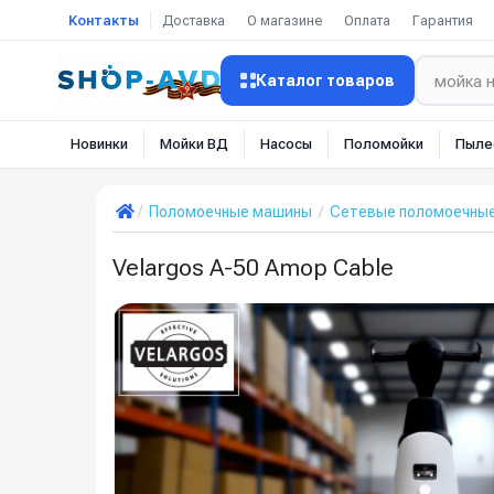
Контакты
Доставка
О магазине
Оплата
Гарантия
Каталог товаров
Новинки
Мойки ВД
Насосы
Поломойки
Пыле
Поломоечные машины
Сетевые поломоечны
Velargos A-50 Amop Cable