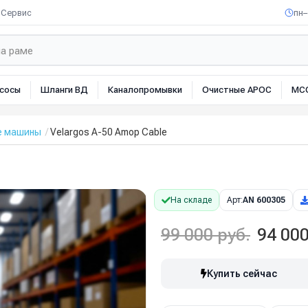
Сервис
пн–
сосы
Шланги ВД
Каналопромывки
Очистные АРОС
МС
е машины
Velargos A-50 Amop Cable
На складе
Арт:
AN 600305
99 000 руб.
94 000
Купить сейчас