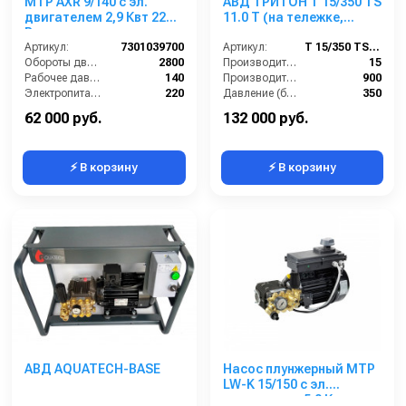
MTP AXR 9/140 с эл.
АВД ТРИТОН Т 15/350 TS
двигателем 2,9 Квт 220
11.0 Т (на тележке,
В
электрика с
Артикул:
7301039700
теплозащитой)
Артикул:
Т 15/350 TS 11.0 Т
Обороты двигателя (об/мин):
2800
Производительность (л/мин):
15
Рабочее давление (бар):
140
Производительность (л/ч):
900
Электропитание (В):
220
Давление (бар):
350
Мощность (кВт):
2.9
Напряжение (В):
380
62 000 руб.
132 000 руб.
⚡ В корзину
⚡ В корзину
АВД AQUATECH-BASE
Насос плунжерный MTP
LW-K 15/150 с эл.
двигателем 5,0 Квт