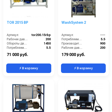
TOR 2015 BP
WashSystem 2
Артикул:
tor200.15rbp
Артикул:
----
Рабочее давление (бар):
200
Потребляемая мощность (кВт):
5.5
Обороты двигателя (об/мин):
1450
Производительность (л/ч):
900
Потребляемая мощность (кВт):
5.5
Рабочее давление (бар):
200
Масса (кг):
45
Мощность (кВт):
5.5
71 000 руб.
179 000 руб.
⚡ В корзину
⚡ В корзину