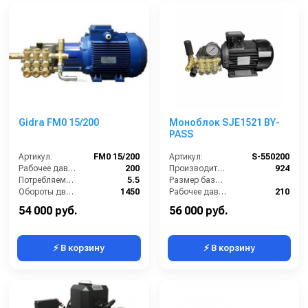
Gidra FM0 15/200
Моноблок SJE1521 BY-
PASS
Артикул:
FM0 15/200
Артикул:
S-550200
Рабочее давление (бар):
200
Производительность (л/ч):
924
Потребляемая мощность (кВт):
5.5
Размер базовой станции (ДхШхВ):
Обороты двигателя (об/мин):
1450
Рабочее давление (бар):
210
Производительность (л/ч):
900
Мощность (кВт):
5.5
54 000 руб.
56 000 руб.
⚡ В корзину
⚡ В корзину