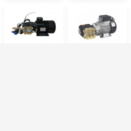
STRABE 5 kV TS
АВД 180/13
Артикул:
MA5T
Артикул:
----
Рабочее давление (бар):
200
Потребляемая мощность (кВт):
5
Обороты двигателя (об/мин):
1450
Производительность (л/ч):
780
Потребляемая мощность (кВт):
5.5
Рабочее давление (бар):
180
Производительность (л/ч):
900
Мощность (кВт):
5
95 000 руб.
57 000 руб.
⚡ В корзину
⚡ В корзину