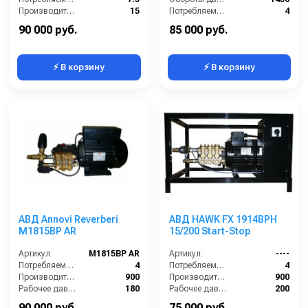
Производительность (л/мин):
15
Потребляемая мощность (кВт):
4
Давление (бар):
280
Производительность (л/ч):
900
90 000 руб.
85 000 руб.
⚡ В корзину
⚡ В корзину
АВД Annovi Reverberi
АВД HAWK FX 1914BPH
M1815BP AR
15/200 Start-Stop
Артикул:
M1815BP AR
Артикул:
----
Потребляемая мощность (кВт):
4
Потребляемая мощность (кВт):
4
Производительность (л/ч):
900
Производительность (л/ч):
900
Рабочее давление (бар):
180
Рабочее давление (бар):
200
Мощность (кВт):
4
Мощность (кВт):
4
90 000 руб.
75 000 руб.