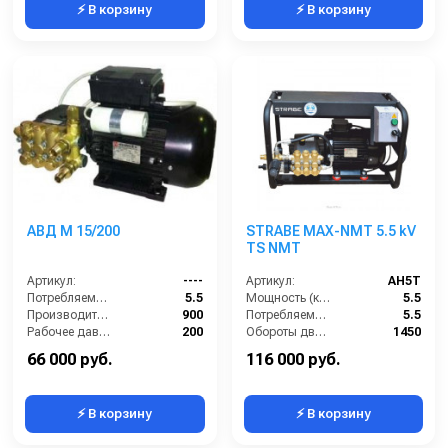
⚡ В корзину
⚡ В корзину
АВД М 15/200
STRABE MAX-NMT 5.5 kV
TS NMT
Артикул:
----
Артикул:
AH5T
Потребляемая мощность (кВт):
5.5
Мощность (кВт):
5.5
Производительность (л/ч):
900
Потребляемая мощность (кВт):
5.5
Рабочее давление (бар):
200
Обороты двигателя (об/мин):
1450
Мощность (кВт):
5.5
Производительность (л/ч):
900
66 000 руб.
116 000 руб.
⚡ В корзину
⚡ В корзину