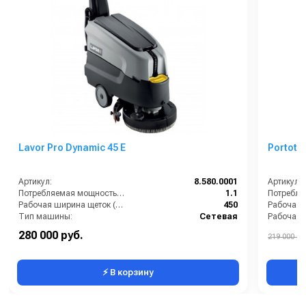
Lavor Pro Dynamic 45 E
Portote
Артикул:
8.580.0001
Артикул:
Потребляемая мощность (кВт):
1.1
Рабочая ширина щеток (мм):
450
Рабочая 
Тип машины:
Сетевая
Уровень шума (дБ):
69
Тип маш
280 000 руб.
219 000 ру
Ширина всасывающей балки (мм):
550
⚡ В корзину