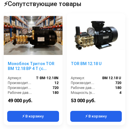
⚡Сопутствующие товары
Моноблок Тритон TOR
TOR BM 12.18 U
ВМ 12.18 ВР 4 Т (с
манометром, с
аварийным
Артикул:
T-BM-12.18N
Артикул:
BM 12.18 U
регулятором давления
Производительность (л/мин):
12
Производительность (л/ч):
720
SVL17 170 бар, без
Производительность (л/ч):
720
Рабочее давление (бар):
180
электрики)
Рабочее давление (бар):
180
Мощность (кВт):
4
Мощность (кВт):
4.0
Электропитание (В):
380
49 000 руб.
53 000 руб.
⚡ В корзину
⚡ В корзину