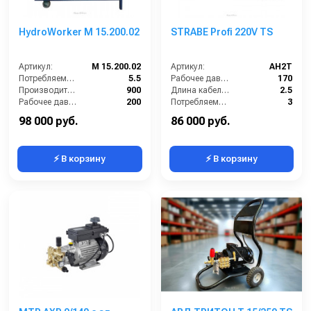
HydroWorker M 15.200.02
STRABE Profi 220V TS
Артикул:
M 15.200.02
Артикул:
AH2T
Потребляемая мощность (кВт):
5.5
Рабочее давление (бар):
170
Производительность (л/ч):
900
Длина кабеля (м):
2.5
Рабочее давление (бар):
200
Потребляемая мощность (кВт):
3
Мощность (кВт):
5.5
Обороты двигателя (об/мин):
1450
98 000 руб.
86 000 руб.
⚡ В корзину
⚡ В корзину