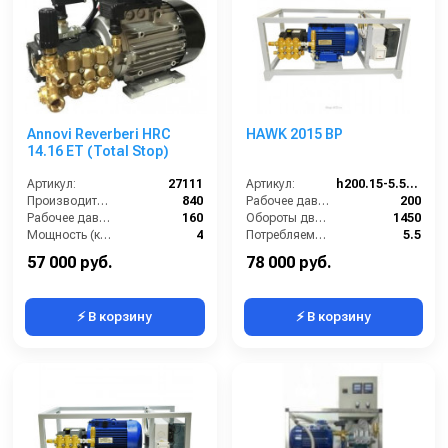
Annovi Reverberi HRC
HAWK 2015 BP
14.16 ET (Total Stop)
Артикул:
27111
Артикул:
h200.15-5.5rbp
Производительность (л/ч):
840
Рабочее давление (бар):
200
Рабочее давление (бар):
160
Обороты двигателя (об/мин):
1450
Мощность (кВт):
4
Потребляемая мощность (кВт):
5.5
Электропитание (В):
380
Масса (кг):
45
57 000 руб.
78 000 руб.
⚡ В корзину
⚡ В корзину