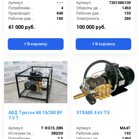
Артикул:
----
220/380 В
Артикул:
7301086100
Потребляемая мощность (кВт):
4
Обороты двигателя (об/мин):
1450
Производительность (л/ч):
840
Рабочее давление (бар):
150
Рабочее давление (бар):
180
Электропитание (В):
380
Мощность (кВт):
4
Мощность (кВт):
5
61 000 руб.
100 000 руб.
⚡ В корзину
⚡ В корзину
АВД Тритон AR 15/280 BP
STRABE 4 kV TS
7.5 T
Артикул:
T-RG15.28N
Артикул:
MA4T
Источник питания (~/В/Гц):
380/50
Рабочее давление (бар):
192
Потребляемая мощность (кВт):
7.5
Обороты двигателя (об/мин):
1450