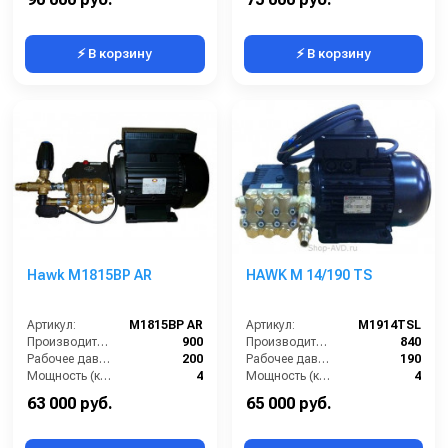
⚡ В корзину
⚡ В корзину
Hawk M1815BP AR
HAWK M 14/190 TS
Артикул:
M1815BP AR
Артикул:
M1914TSL
Производительность (л/ч):
900
Производительность (л/ч):
840
Рабочее давление (бар):
200
Рабочее давление (бар):
190
Мощность (кВт):
4
Мощность (кВт):
4
Электропитание (В):
380
Электропитание (В):
380
63 000 руб.
65 000 руб.