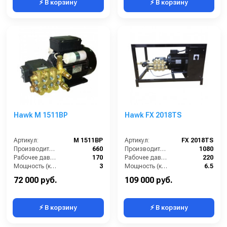
⚡ В корзину
⚡ В корзину
Hawk M 1511BP
Hawk FX 2018TS
Артикул:
M 1511BP
Артикул:
FX 2018TS
Производительность (л/ч):
660
Производительность (л/ч):
1080
Рабочее давление (бар):
170
Рабочее давление (бар):
220
Мощность (кВт):
3
Мощность (кВт):
6.5
Электропитание (В):
220
Электропитание (В):
380
72 000 руб.
109 000 руб.
⚡ В корзину
⚡ В корзину