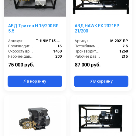
АВД Тритон H 15/200 BP
АВД HAWK FX 2021BP
5.5
21/200
Артикул:
T-HNMT15.20R
Артикул:
M 2021BP
Производительность (л/мин):
15
Потребляемая мощность (кВт):
7.5
Скорость вращения (об/мин):
1450
Производительность (л/ч):
1260
Рабочее давление (бар):
200
Рабочее давление (бар):
215
Мощность (кВт):
5.5
Мощность (кВт):
7.5
75 000 руб.
87 000 руб.
⚡ В корзину
⚡ В корзину