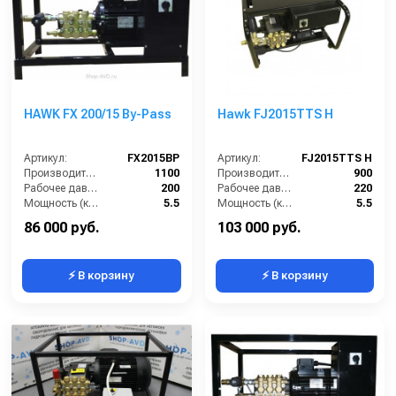
HAWK FX 200/15 By-Pass
Hawk FJ2015TTS H
Артикул:
FX2015BP
Артикул:
FJ2015TTS H
Производительность (л/ч):
1100
Производительность (л/ч):
900
Рабочее давление (бар):
200
Рабочее давление (бар):
220
Мощность (кВт):
5.5
Мощность (кВт):
5.5
Электропитание (В):
380
Электропитание (В):
380
86 000 руб.
103 000 руб.
⚡ В корзину
⚡ В корзину