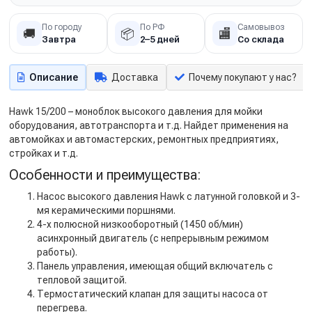
По городу
По РФ
Самовывоз
🚚
📦
🏬
Завтра
2–5 дней
Со склада
Описание
Доставка
Почему покупают у нас?
Hawk 15/200 – моноблок высокого давления для мойки
оборудования, автотранспорта и т.д. Найдет применения на
автомойках и автомастерских, ремонтных предприятиях,
стройках и т.д.
Особенности и преимущества:
Насос высокого давления Hawk с латунной головкой и 3-
мя керамическими поршнями.
4-х полюсной низкооборотный (1450 об/мин)
асинхронный двигатель (с непрерывным режимом
работы).
Панель управления, имеющая общий включатель с
тепловой защитой.
Термостатический клапан для защиты насоса от
перегрева.