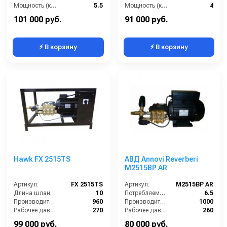
Мощность (кВт):
5.5
Мощность (кВт):
4
Электропитание (В):
380
Электропитание (В):
380
101 000 руб.
91 000 руб.
⚡ В корзину
⚡ В корзину
Hawk FX 2515TS
АВД Annovi Reverberi
M2515BP AR
Артикул:
FX 2515TS
Артикул:
M2515BP AR
Длина шланга ВД (м):
10
Потребляемая мощность (кВт):
6.5
Производительность (л/ч):
960
Производительность (л/ч):
1000
Рабочее давление (бар):
270
Рабочее давление (бар):
260
Мощность (кВт):
6.5
Мощность (кВт):
7.5
99 000 руб.
80 000 руб.