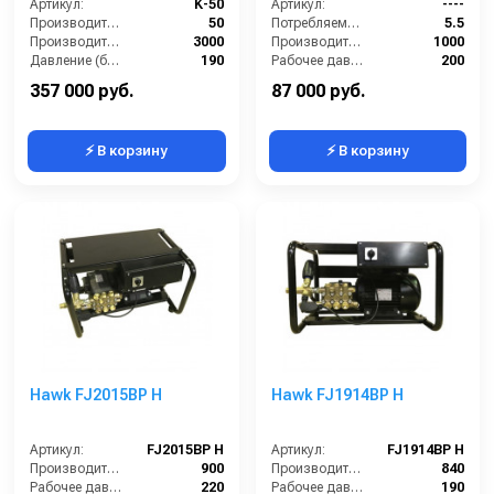
Артикул:
K-50
Артикул:
----
Производительность (л/мин):
50
Потребляемая мощность (кВт):
5.5
Производительность (л/ч):
3000
Производительность (л/ч):
1000
Давление (бар):
190
Рабочее давление (бар):
200
Обороты двигателя (об/мин):
3000
Мощность (кВт):
5.5
357 000 руб.
87 000 руб.
⚡ В корзину
⚡ В корзину
Hawk FJ2015BP H
Hawk FJ1914BP H
Артикул:
FJ2015BP H
Артикул:
FJ1914BP H
Производительность (л/ч):
900
Производительность (л/ч):
840
Рабочее давление (бар):
220
Рабочее давление (бар):
190