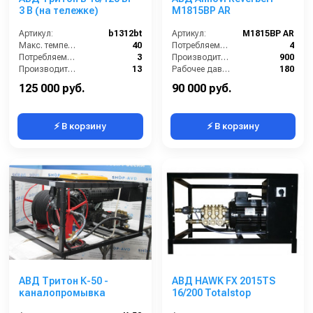
3 B (на тележке)
M1815BP AR
Артикул:
b1312bt
Артикул:
M1815BP AR
Макс. температура воды (°C):
40
Потребляемая мощность (кВт):
4
Потребляемая мощность (кВт):
3
Производительность (л/ч):
900
Производительность (л/мин):
13
Рабочее давление (бар):
180
Рабочее давление (бар):
120
Мощность (кВт):
4
125 000 руб.
90 000 руб.
⚡ В корзину
⚡ В корзину
АВД Тритон К-50 -
АВД HAWK FX 2015TS
каналопромывка
16/200 Totalstop