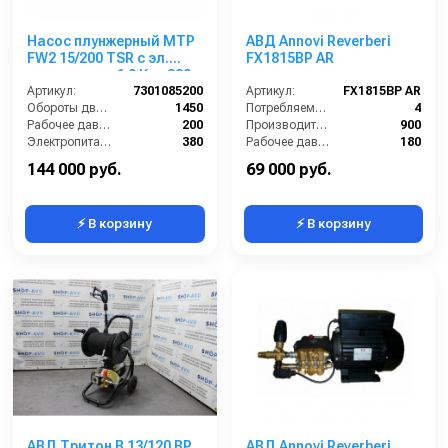
Насос плунжерный MTP
АВД Annovi Reverberi
FW2 15/200 TSR с эл.
FX1815BP AR
двигателем 6,9 Квт 380
В
Артикул:
7301085200
Артикул:
FX1815BP AR
Обороты двигателя (об/мин):
1450
Потребляемая мощность (кВт):
4
Рабочее давление (бар):
200
Производительность (л/ч):
900
Электропитание (В):
380
Рабочее давление (бар):
180
Мощность (кВт):
6.9
Мощность (кВт):
4
144 000 руб.
69 000 руб.
⚡ В корзину
⚡ В корзину
АВД Тритон B 13/120 BP
АВД Annovi Reverberi