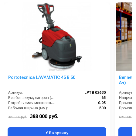
Portotecnica LAVAMATIC 45 B 50
Bennett
Ач)
Артикул:
LPTB 02630
Артикул:
Вес без аккумуляторов (кг):
65
Напряжен
Потребляемая мощность (кВт):
0.95
Производ
Рабочая ширина (мм):
500
Рабочая ширина щеток (мм):
500
Рабочая 
388 000 руб.
421 000 руб.
595 000 ру
Тип машины:
Аккумуляторная
Тип маш
⚡ В корзину