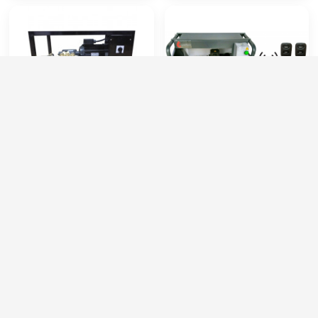
Hawk FX 2015TS
АВД AQUATECH-MAX С
ДИСТАНЦИОННЫМ
УПРАВЛЕНИЕМ
Артикул:
FX 2015TS
Артикул:
----
Производительность (л/ч):
900
Потребляемая мощность (кВт):
5.5
Рабочее давление (бар):
220
Производительность (л/ч):
900
Мощность (кВт):
5.5
Рабочее давление (бар):
200
Электропитание (В):
380
Мощность (кВт):
5.5
85 000 руб.
86 000 руб.
⚡ В корзину
⚡ В корзину