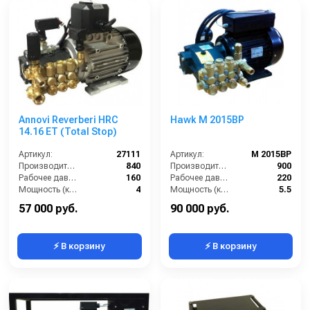
Annovi Reverberi HRC
Hawk M 2015BP
14.16 ET (Total Stop)
Артикул:
27111
Артикул:
M 2015BP
Производительность (л/ч):
840
Производительность (л/ч):
900
Рабочее давление (бар):
160
Рабочее давление (бар):
220
Мощность (кВт):
4
Мощность (кВт):
5.5
Электропитание (В):
380
Электропитание (В):
380
57 000 руб.
90 000 руб.
⚡ В корзину
⚡ В корзину