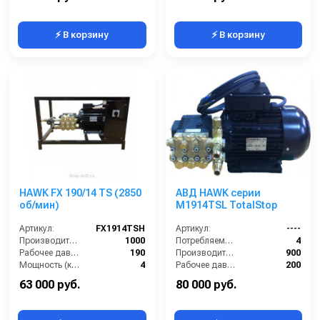
⚡ В корзину
⚡ В корзину
HAWK FX 190/14 TS (2850
АВД HAWK серии
об/мин)
M1914TSL TotalStop
Артикул:
FX1914TSH
Артикул:
----
Производительность (л/ч):
1000
Потребляемая мощность (кВт):
4
Рабочее давление (бар):
190
Производительность (л/ч):
900
Мощность (кВт):
4
Рабочее давление (бар):
200
Электропитание (В):
380
Мощность (кВт):
5.5
63 000 руб.
80 000 руб.