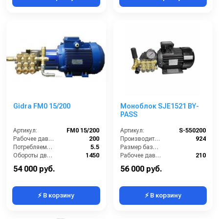
Gidra FM0 15/200
Моноблок SJE1521 BY-
PASS
Артикул:
FM0 15/200
Артикул:
S-550200
Рабочее давление (бар):
200
Производительность (л/ч):
924
Потребляемая мощность (кВт):
5.5
Размер базовой станции (ДхШхВ):
Обороты двигателя (об/мин):
1450
Рабочее давление (бар):
210
Производительность (л/ч):
900
Мощность (кВт):
5.5
54 000 руб.
56 000 руб.
⚡ В корзину
⚡ В корзину