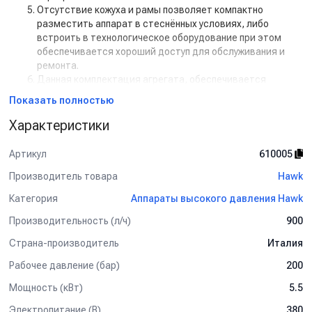
Отсутствие кожуха и рамы позволяет компактно
разместить аппарат в стеснённых условиях, либо
встроить в технологическое оборудование при этом
обеспечивается хороший доступ для обслуживания и
ремонта.
Данная комплектация агрегата, обеспечивается
понижение нагрузки на помпу, а также уровня вибраций,
Показать полностью
которые возникают во время работы аппарата.
Использование материалов высокого качества, а также
Характеристики
продуманность конструкции, обеспечивает довольно
длительный срок эффективной беспрерывной работы
Артикул
610005
установки.
Производитель товара
Hawk
Категория
Аппараты высокого давления Hawk
Производительность (л/ч)
900
Страна-производитель
Италия
Рабочее давление (бар)
200
Мощность (кВт)
5.5
Электропитание (В)
380