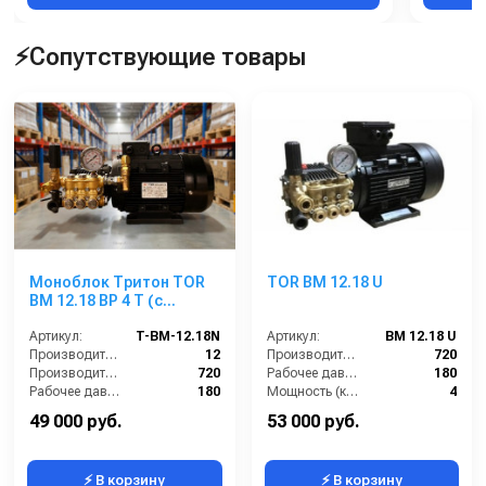
⚡Сопутствующие товары
Моноблок Тритон TOR
TOR BM 12.18 U
ВМ 12.18 ВР 4 Т (с
манометром, с
аварийным
Артикул:
T-BM-12.18N
Артикул:
BM 12.18 U
регулятором давления
Производительность (л/мин):
12
Производительность (л/ч):
720
SVL17 170 бар, без
Производительность (л/ч):
720
Рабочее давление (бар):
180
электрики)
Рабочее давление (бар):
180
Мощность (кВт):
4
Мощность (кВт):
4.0
Электропитание (В):
380
49 000 руб.
53 000 руб.
⚡ В корзину
⚡ В корзину