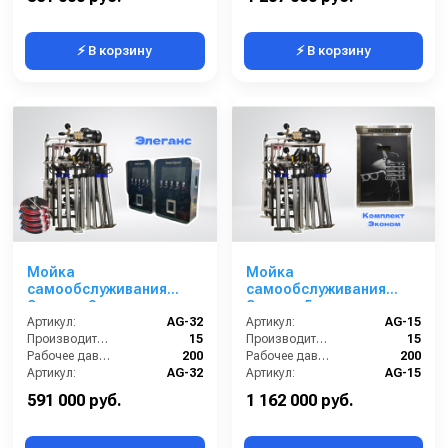
⚡ В корзину
⚡ В корзину
Мойка
Мойка
самообслуживания
самообслуживания
Элеганс 2 поста
Эконом 5 постов
Артикул:
AG-32
Артикул:
AG-15
Производительность (л/мин):
15
Производительность (л/мин):
15
Рабочее давление (бар):
200
Рабочее давление (бар):
200
Артикул:
AG-32
Артикул:
AG-15
Страна-производитель:
Россия
Страна-производитель:
Россия
591 000 руб.
1 162 000 руб.