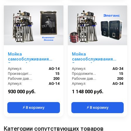
Мойка
Мойка
самообслуживания
самообслуживания
Эконом 4 поста
Элеганс 4 поста
Артикул:
AG-14
Артикул:
AG-34
Производительность (л/мин):
15
Продолжительность работы (мин):
15
Рабочее давление (бар):
200
Рабочее давление (бар):
200
Артикул:
AG-14
Артикул:
AG-34
Страна-производитель:
Россия
Страна-производитель:
Россия
930 000 руб.
1 148 000 руб.
⚡ В корзину
⚡ В корзину
Категории сопутствующих товаров