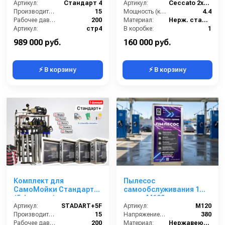
Артикул:
Стандарт 4
Артикул:
Ceccato 2х2,2 А 44.0160
Производительность (л/мин):
15
Мощность (кВт):
4.4
Рабочее давление (бар):
200
Материал:
Нерж. сталь 304
Артикул:
стр4
В коробке:
1
Страна-производитель:
Россия
Вес, кг:
170
989 000 руб.
160 000 руб.
⚡ В корзину
⚡ В корзину
Комплект для
Пылесос
СамоМойки Стандарт+
самообслуживания 1
(5 функции)
пост - М120
Артикул:
STADART+5F
Артикул:
М120
Производительность (л/мин):
15
Напряжение (В):
380
Рабочее давление (бар):
200
Материал:
Нержавеющая Сталь