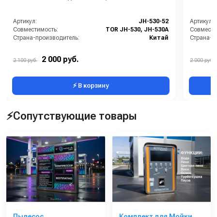
Артикул:
JH-530-52
Артикул:
Совместимость:
TOR JH-530, JH-530A
Совмести
Страна-производитель:
Китай
Страна-п
2 000 руб.
2 100 руб.
2 000 руб.
⚡ В корзину
⚡Сопутствующие товары
Пылесос
Комплект для Мойки