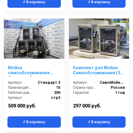
⚡ В корзину
⚡ В корзину
Мойка
Комплект для Мойки
самообслуживания
Самообслуживания (5
Стандарт 2 поста
функции)
Артикул:
Стандарт 2
Артикул:
СамоМойки (5 функции)
Производительность (л/мин):
15
Страна-производитель:
Россия
Рабочее давление (бар):
200
Гарантия:
1 год
Артикул:
стр2
Страна-производитель:
Россия
509 000 руб.
297 000 руб.
⚡ В корзину
⚡ В корзину