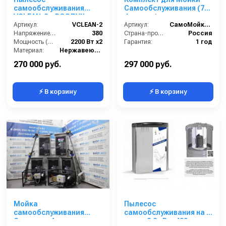
самообслуживания
Самообслуживания (7
VCLEAN-2 + ВОЗДУХ
функции)
(подкачка шин)
Артикул:
VCLEAN-2
Артикул:
СамоМойки (7 функции)
Напряжение (В):
380
Страна-производитель:
Россия
Мощность (Вт):
2200 Вт x2
Гарантия:
1 год
Материал:
Нержавеющая Сталь
Страна-производитель:
Россия
270 000 руб.
297 000 руб.
⚡ В корзину
⚡ В корзину
Мойка
Пылесос
самообслуживания
самообслуживания на 2
Стандарт 4 поста
поста 2,2 кВт- 400