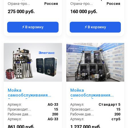
Страна-производитель:
Россия
Страна-производитель:
Россия
Гарантия:
1 год
Гарантия:
1 год
275 000 руб.
160 000 руб.
⚡ В корзину
⚡ В корзину
Мойка
Мойка
самообслуживания
самообслуживания
Элеганс 3 поста
Стандарт 5 постов
Артикул:
AG-33
Артикул:
Стандарт 5
Производительность (л/мин):
15
Производительность (л/мин):
15
Рабочее давление (бар):
200
Рабочее давление (бар):
200
Артикул:
AG-33
Артикул:
стр5
Страна-производитель:
Россия
Страна-производитель:
Россия
861 000 руб.
1 237 000 руб.