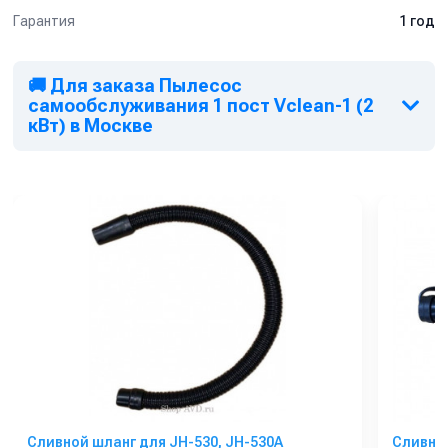
• Тип установки: напольный
Гарантия
1 год
• Эксплуатация: внутри и снаружи помещений
Отличное решение для получения дополнительной прибыли и
повышения привлекательности объекта для клиентов.
🚚 Для заказа Пылесос
самообслуживания 1 пост Vclean-1 (2
кВт) в Москве
Сливной шланг для JH-530, JH-530A
Сливной