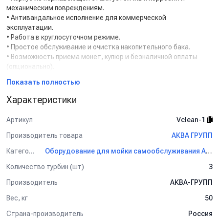
механическим повреждениям.
• Антивандальное исполнение для коммерческой
эксплуатации.
• Работа в круглосуточном режиме.
• Простое обслуживание и очистка накопительного бака.
• Возможность приема монет, купюр и безналичной оплаты
(опционально).
• Подходит для установки на автомойках самообслуживания и
Показать полностью
отдельно стоящих объектах.
Характеристики
Комплектация:
• Пылесосный пост из нержавеющей стали.
Артикул
Vclean-1
• Турбина 2 кВт.
• Шланг повышенной прочности.
Производитель товара
АКВА ГРУПП
• Всасывающая насадка.
• Система управления.
Категория
Оборудование для мойки самообслуживания АКВА ГРУПП
• Монетоприемник (базовая комплектация).
Количество турбин (шт)
3
Технические характеристики:
Производитель
АКВА-ГРУПП
• Мощность: 2 кВт
• Напряжение: 220 В
Вес, кг
50
• Режим работы: непрерывный
• Материал корпуса: нержавеющая сталь
Страна-производитель
Россия