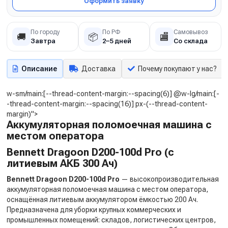
Оформить заявку
По городу
По РФ
Самовывоз
🚚
📦
🏬
Завтра
2–5 дней
Со склада
Описание
Доставка
Почему покупают у нас?
w-sm/main:[--thread-content-margin:--spacing(6)] @w-lg/main:[-
-thread-content-margin:--spacing(16)] px-(--thread-content-
margin)">
Аккумуляторная поломоечная машина с
местом оператора
Bennett Dragoon D200-100d Pro (с
литиевым АКБ 300 Ач)
Bennett Dragoon D200-100d Pro
— высокопроизводительная
аккумуляторная поломоечная машина с местом оператора,
оснащённая литиевым аккумулятором ёмкостью 200 Ач.
Предназначена для уборки крупных коммерческих и
промышленных помещений: складов, логистических центров,