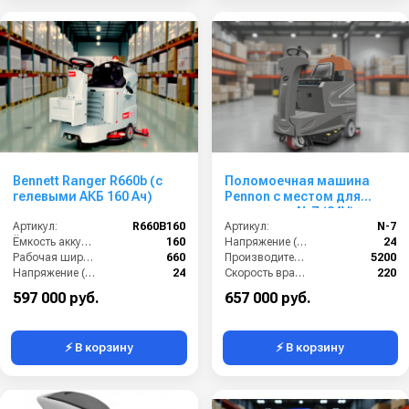
Bennett Ranger R660b (с
Поломоечная машина
гелевыми АКБ 160 Ач)
Pennon с местом для
оператора N-7 (24V)
Артикул:
R660B160
Артикул:
N-7
Ёмкость аккумулятора (Ач):
160
Напряжение (В):
24
Рабочая ширина (мм):
660
Производительность по площади (м2/ч):
5200
Напряжение (В):
24
Скорость вращения щётки (об/мин):
220
Производительность по площади (м2/ч):
3960
Габариты (ДхШхВ):
1520*1080*135
597 000 руб.
657 000 руб.
⚡ В корзину
⚡ В корзину