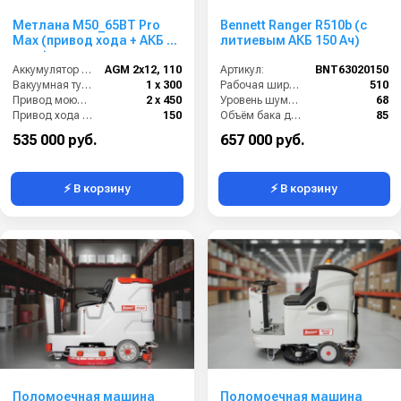
Метлана М50_65BT Pro
Bennett Ranger R510b (с
Max (привод хода + АКБ 3
литиевым АКБ 150 Ач)
часа)
Аккумулятор АКБ (В/А·ч):
AGM 2х12, 110
Артикул:
BNT63020150
Вакуумная турбина (Вт):
1 х 300
Рабочая ширина (мм):
510
Привод моющих щеток (Вт):
2 х 450
Уровень шума (дБ):
68
Привод хода ( Вт):
150
Объём бака для грязной воды (л):
85
Объём бака для чистой воды (л):
70
535 000 руб.
657 000 руб.
⚡ В корзину
⚡ В корзину
Поломоечная машина
Поломоечная машина