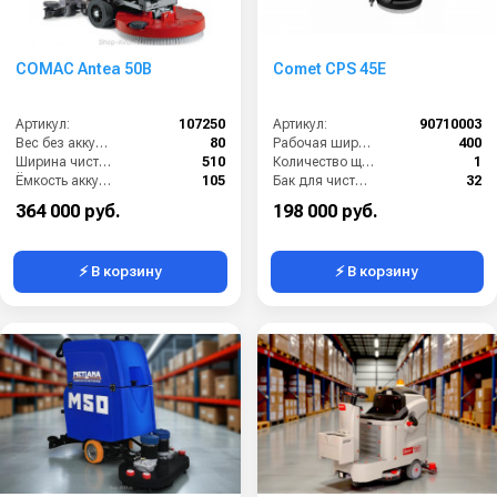
COMAC Antea 50B
Comet CPS 45E
Артикул:
107250
Артикул:
90710003
Вес без аккумуляторов (кг):
80
Рабочая ширина щеток (мм):
400
Ширина чистки щёток (мм):
510
Количество щеток (шт):
1
Ёмкость аккумуляторов (Ач):
105
Бак для чистой воды (л):
32
Давление прижима щетки (г/см2):
23
Размеры ДхШхВ (мм):
1170x580x780
364 000 руб.
198 000 руб.
⚡ В корзину
⚡ В корзину