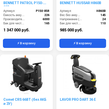
BENNETT PATROL P150-
BENNETT HUSSAR H860B
85R
Артикул:
P150-85R
Артикул:
H860B
Ёмкость аккумулятора (Ач):
226
Вес без аккумуляторов (кг):
145
Производительность по площади (м2/ч):
6000
Напряжение (В):
24
Бак для чистой воды (л):
165
Бак для чистой воды (л):
110
Диаметр щетки Ø (мм):
2х430
Диаметр щетки Ø (мм):
2х390
1 347 000 руб.
985 000 руб.
⚡ В корзину
⚡ В корзину
Comet CRS 66BT (без АКБ
LAVOR PRO DART 36 E
и ЗУ)