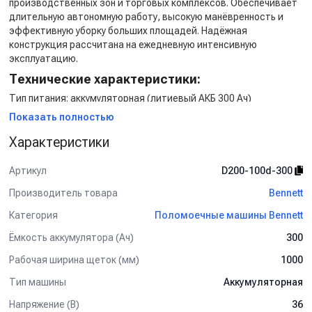
производственных зон и торговых комплексов. Обеспечивает
длительную автономную работу, высокую манёвренность и
эффективную уборку больших площадей. Надёжная
конструкция рассчитана на ежедневную интенсивную
эксплуатацию.
Технические характеристики:
Тип питания: аккумуляторная (литиевый АКБ 300 Ач)
Напряжение: 36 В
Показать полностью
Ширина уборки: 1 000 мм
Характеристики
Производительность: 7 000 м²/ч
Объем бака для чистой воды: 200 л
Объем бака грязной воды: 225 л
Артикул
D200-100d-300
Особенности и преимущества:
Производитель товара
Bennett
Удобное место оператора
Категория
Поломоечные машины Bennett
Литиевый АКБ 300 Ач — длительная автономность и лёгкий
вес
Ёмкость аккумулятора (Ач)
300
Широкая полоса уборки 1 000 мм
Рабочая ширина щеток (мм)
1000
Большие баки для воды — меньше остановок
Высокая производительность на больших площадях
Тип машины
Аккумуляторная
Надёжная конструкция для интенсивной эксплуатации
Напряжение (В)
36