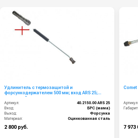
Удлинитель с термозащитой и
Comet 
форсункодержателем 500 мм; вход ARS 25;
изогнутый
Артикул:
40.2150.00 ARS 25
Артикул
Вход:
БРС (мама)
Габарит
Выход:
Форсунка
Материал:
Оцинкованная сталь
Производительность (л/мин):
40
2 800 руб.
7 973 
Вес, кг:
0.44