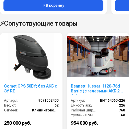
⚡ В корзину
⚡Сопутствующие товары
Comet CPS 50BY; без АКБ с
Bennett Hussar H120-76d
ЗУ RE
Basic (с гелевыми АКБ 226
Ач)
Артикул:
9071002400
Артикул:
BNT64060-226
Вес, кг:
62
Ёмкость аккумулятора (Ач):
226
Сегмент:
Клининговое оборудование
Рабочая ширина щеток (мм):
760
Уровень шума (дБ):
68
Напряжение (В):
24
250 000 руб.
954 000 руб.