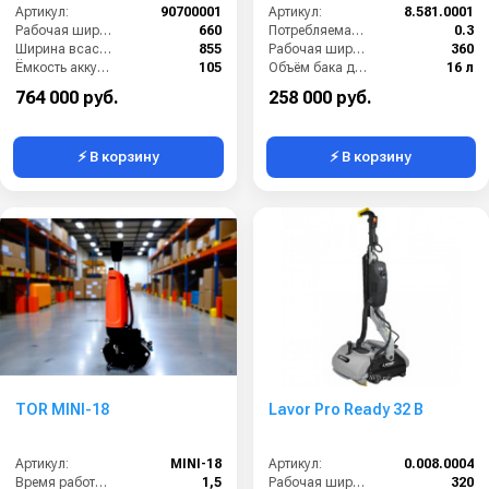
Артикул:
90700001
Артикул:
8.581.0001
Рабочая ширина щеток (мм):
660
Потребляемая мощность (кВт):
0.3
Ширина всасывающей балки (мм):
855
Рабочая ширина щеток (мм):
360
Ёмкость аккумуляторов (Ач):
105
Объём бака для грязной воды (л):
16 л
Бак для грязной воды (л):
85
Производительность по площади (м2/ч):
1260
764 000 руб.
258 000 руб.
⚡ В корзину
⚡ В корзину
TOR MINI-18
Lavor Pro Ready 32 B
Артикул:
MINI-18
Артикул:
0.008.0004
Время работы (ч):
1,5
Рабочая ширина (мм):
320