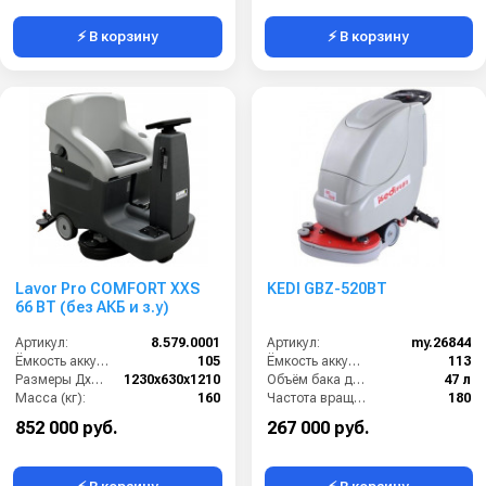
⚡ В корзину
⚡ В корзину
Lavor Pro COMFORT XXS
KEDI GBZ-520BT
66 BT (без АКБ и з.у)
Артикул:
8.579.0001
Артикул:
my.26844
Ёмкость аккумуляторов (Ач):
105
Ёмкость аккумуляторов (Ач):
113
Размеры ДхШхВ (мм):
1230x630x1210
Объём бака для грязной воды (л):
47 л
Масса (кг):
160
Частота вращения щетки (об/мин):
180
Количество щеток (шт):
1
Время работы от аккумуляторов (ч):
4
852 000 руб.
267 000 руб.