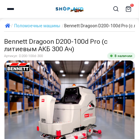
1
Поломоечные машины
Bennett Dragoon D200-100d Pro (с л
Bennett Dragoon D200-100d Pro (с
литиевым АКБ 300 Ач)
В наличии
Артикул:
D200-100d-300