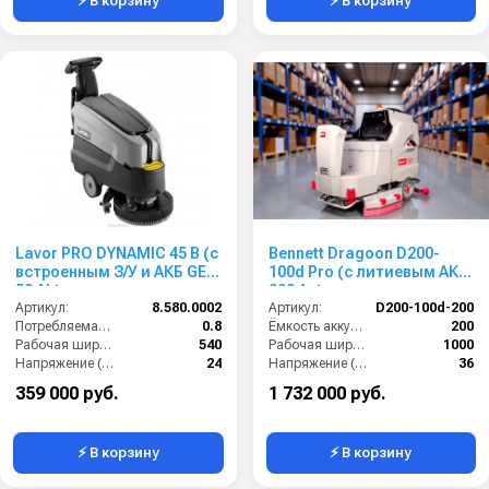
⚡ В корзину
⚡ В корзину
Lavor PRO DYNAMIC 45 B (с
Bennett Dragoon D200-
встроенным З/У и АКБ GEL
100d Pro (с литиевым АКБ
52 Ah)
200 Ач)
Артикул:
8.580.0002
Артикул:
D200-100d-200
Потребляемая мощность (кВт):
0.8
Ёмкость аккумулятора (Ач):
200
Рабочая ширина щеток (мм):
540
Рабочая ширина щеток (мм):
1000
Напряжение (В):
24
Напряжение (В):
36
Производительность по площади (м2/ч):
1600
Производительность по площади (м2/ч):
7000
359 000 руб.
1 732 000 руб.
⚡ В корзину
⚡ В корзину