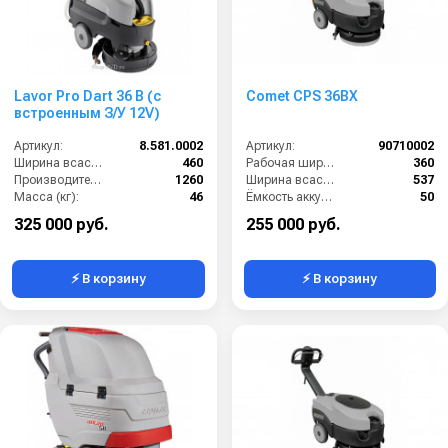
Lavor Pro Dart 36 B (с
Comet CPS 36BX
встроенным З/У 12V)
Артикул:
8.581.0002
Артикул:
90710002
Ширина всасывающей балки (мм):
460
Рабочая ширина щеток (мм):
360
Производительность по площади (м2/ч):
1260
Ширина всасывающей балки (мм):
537
Масса (кг):
46
Ёмкость аккумуляторов (Ач):
50
Размеры ДхШхВ (мм):
990х470х980
Бак для грязной воды (л):
13
325 000 руб.
255 000 руб.
⚡ В корзину
⚡ В корзину