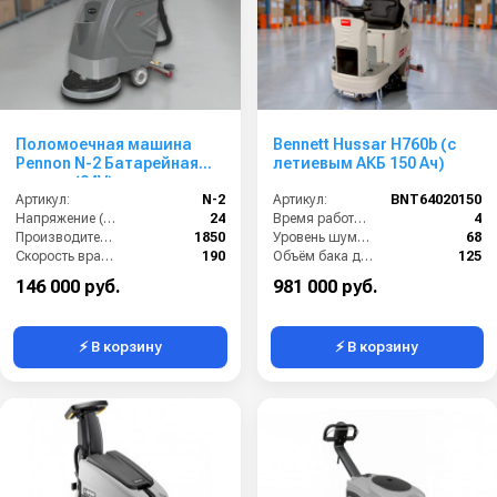
Поломоечная машина
Bennett Hussar H760b (с
Pennon N-2 Батарейная
летиевым АКБ 150 Ач)
версия (24V)
Артикул:
N-2
Артикул:
BNT64020150
Напряжение (В):
24
Время работы от аккумуляторов (ч):
4
Производительность по площади (м2/ч):
1850
Уровень шума (дБ):
68
Скорость вращения щётки (об/мин):
190
Объём бака для грязной воды (л):
125
Габариты (ДхШхВ):
1300*800*1060
Рабочая ширина щётки (мм):
760
146 000 руб.
981 000 руб.
⚡ В корзину
⚡ В корзину