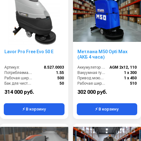
Lavor Pro Free Evo 50 E
Метлана М50 Opti Max
(АКБ 4 часа)
Артикул:
8.527.0003
Аккумулятор АКБ (В/А·ч):
AGM 2х12, 110
Потребляемая мощность (кВт):
1.55
Вакуумная турбина (Вт):
1 х 300
Рабочая ширина щеток (мм):
500
Привод моющих щеток (Вт):
1 х 450
Бак для чистой воды (л):
50
Рабочая ширина (мм):
510
Давление прижима щетки (г/см2):
20
314 000 руб.
302 000 руб.
⚡ В корзину
⚡ В корзину