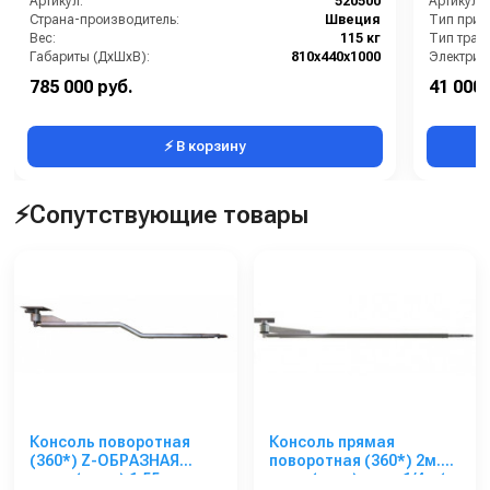
Артикул:
520500
Артикул:
Страна-производитель:
Швеция
Тип прив
Вес:
115 кг
Тип тран
Габариты (ДхШхВ):
810х440х1000
Электрич
Блокиров
785 000 руб.
41 000 
Галогено
⚡ В корзину
⚡Сопутствующие товары
Консоль поворотная
Консоль прямая
(360*) Z-ОБРАЗНАЯ
поворотная (360*) 2м.
нерж. ( мат.) 1,55м вход
нерж.(зерк) вход 1/4 г.(