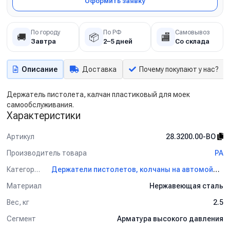
Оформить заявку
По городу
По РФ
Самовывоз
🚚
📦
🏬
Завтра
2–5 дней
Со склада
Описание
Доставка
Почему покупают у нас?
Держатель пистолета, калчан пластиковый для моек
самообслуживания.
Характеристики
Артикул
28.3200.00-ВО
Производитель товара
PA
Категория
Держатели пистолетов, колчаны на автомойку PA
Материал
Нержавеющая сталь
Вес, кг
2.5
Сегмент
Арматура высокого давления