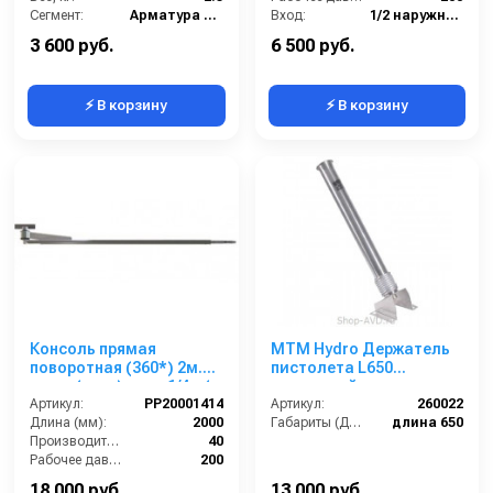
Сегмент:
Арматура высокого давления
Вход:
1/2 наружняя резьба
Материал:
Нержавеющая сталь
3 600 руб.
6 500 руб.
⚡ В корзину
⚡ В корзину
Консоль прямая
MTM Hydro Держатель
поворотная (360*) 2м.
пистолета L650
нерж. (мат.) вход 1/4 г.(
напольный
сбоку и сверху) выход
Артикул:
PP20001414
Артикул:
260022
1/4 ш.
Длина (мм):
2000
Габариты (ДхШхВ):
длина 650
Производительность (л/мин):
40
Рабочее давление (бар):
200
Вход:
1/4 внутренняя резьба
18 000 руб.
13 000 руб.