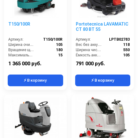
T150/100R
Portotecnica LAVAMATIC
CT 80 BT 55
Артикул:
T150/100R
Артикул:
LPTB02783
Ширина очистки (см):
105
Вес без аккумуляторов (кг):
118
Вращение щётки (об/мин):
180
Ширина чистки щёток (мм):
550
Максимальный угол наклона (%):
15
Ёмкость аккумуляторов (Ач):
105
Производительность уборки (м2/час):
6830
Габариты (ДхШхВ):
1310х673х1030
1 365 000 руб.
791 000 руб.
⚡ В корзину
⚡ В корзину