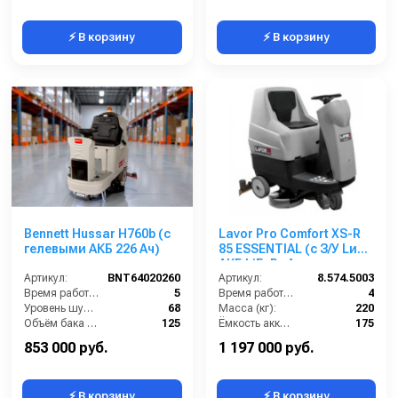
⚡ В корзину
⚡ В корзину
Bennett Hussar H760b (с
Lavor Pro Comfort XS-R
гелевыми АКБ 226 Ач)
85 ESSENTIAL (с З/У Lи
АКБ LiFePo4 емкостью
Артикул:
BNT64020260
104 Ah)
Артикул:
8.574.5003
Время работы от аккумуляторов (ч):
5
Время работы (ч):
4
Уровень шума (дБ):
68
Масса (кг):
220
Объём бака для грязной воды (л):
125
Ёмкость аккумуляторов (Ач):
175
Рабочая ширина щётки (мм):
760
Бак для грязной воды (л):
155
853 000 руб.
1 197 000 руб.
⚡ В корзину
⚡ В корзину