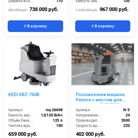
Ширина всасывающей балки (мм):
710
Ёмкость аккумуляторов (Ач):
105
Производительность по площади (м2/ч):
3300
Давление прижима щетки (г/см2):
35
738 000 руб.
967 000 руб.
800 000 руб.
1 048 000 руб.
⚡ В корзину
⚡ В корзину
KEDI GBZ-760B
Поломоечная машина
Pennon с местом для
оператора N-5 (24V)
Артикул:
my.26698
Артикул:
N-5
Ёмкость аккумуляторов (Ач):
12/120 В/Ач
Напряжение (В):
24
Объём бака для грязной воды (л):
125 л
Производительность по площади (м2/ч):
3500
Частота вращения щетки (об/мин):
180
Скорость вращения щётки (об/мин):
220
Масса (кг):
220
Габариты (ДхШхВ):
1340*900*1200
659 000 руб.
402 000 руб.