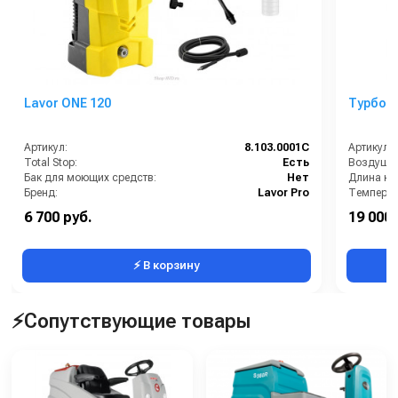
Lavor ONE 120
Турбосу
Артикул:
8.103.0001C
Артикул:
Total Stop:
Есть
Воздушны
Бак для моющих средств:
Нет
Длина каб
Бренд:
Lavor Pro
Температу
Грязевая фреза:
Доп.опция
Вес, кг:
6 700 руб.
19 000 
Длина шланга ВД (м):
3
Мощность
⚡ В корзину
⚡Сопутствующие товары