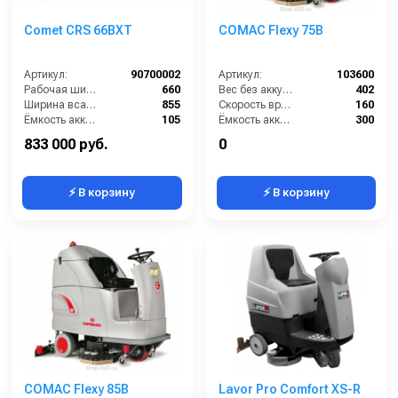
Comet CRS 66BXT
COMAC Flexy 75B
Артикул:
90700002
Артикул:
103600
Рабочая ширина щеток (мм):
660
Вес без аккумуляторов (кг):
402
Ширина всасывающей балки (мм):
855
Скорость вращения щётки (об/мин):
160
Ёмкость аккумуляторов (Ач):
105
Ёмкость аккумуляторов (Ач):
300
Бак для грязной воды (л):
85
Давление прижима щетки (г/см2):
-
833 000 руб.
0
⚡ В корзину
⚡ В корзину
COMAC Flexy 85B
Lavor Pro Comfort XS-R