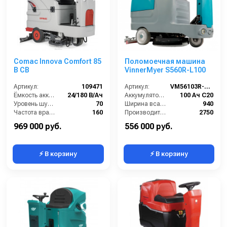
Comac Innova Comfort 85
Поломоечная машина
B CB
VinnerMyer S560R-L100
Артикул:
109471
Артикул:
VM56103R-L100
Ёмкость аккумуляторов (Ач):
24/180 В/Ач
Аккумулятор АКБ (В/А·ч):
100 Ач С20
Уровень шума (дБ):
70
Ширина всасывающей балки (мм):
940
Частота вращения щетки (об/мин):
160
Производительность по площади (м2/ч):
2750
Время работы от аккумуляторов (ч):
4
Габариты (ДхШхВ):
1367х635х1020
969 000 руб.
556 000 руб.
⚡ В корзину
⚡ В корзину