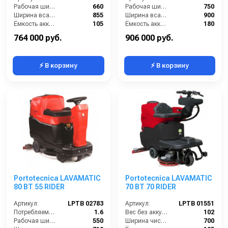
Рабочая ширина щеток (мм):
660
Рабочая ширина щеток (мм):
750
Ширина всасывающей балки (мм):
855
Ширина всасывающей балки (мм):
900
Ёмкость аккумуляторов (Ач):
105
Ёмкость аккумуляторов (Ач):
180
Бак для грязной воды (л):
85
Бак для грязной воды (л):
125
764 000 руб.
906 000 руб.
⚡ В корзину
⚡ В корзину
Portotecnica LAVAMATIC
Portotecnica LAVAMATIC
80 BT 55 RIDER
70 BT 70 RIDER
Артикул:
LPTB 02783
Артикул:
LPTB 01551
Потребляемая мощность (кВт):
1.6
Вес без аккумуляторов (кг):
102
Рабочая ширина щеток (мм):
550
Ширина чистки щёток (мм):
700