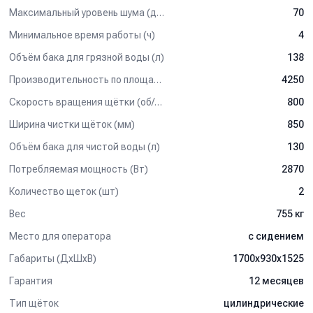
- Всасывающая балка.
Максимальный уровень шума (дБ(А))
70
- Резиновый сквидж (влагосборочное лезвие).
Минимальное время работы (ч)
4
- Моноблок АКБ (36В / 300 Ач).
- Зарядное устройство (36В / 60 А).
Объём бака для грязной воды (л)
138
Применение:
Производительность по площади (м2/ч)
4250
Скорость вращения щётки (об/мин)
800
Поддерживающая уборка и глубокая чистка, сбор мелкого
мусора с напольных поверхностей офисных зданий, учебных,
Ширина чистки щёток (мм)
850
детских и медицинских учреждений, в спортивных залах и
фитнес центрах, салонах красоты, магазинах розничной
Объём бака для чистой воды (л)
130
торговли, на вокзалах, в аэропортах, гостиницах, квартирах,
Потребляемая мощность (Вт)
2870
частных домах и т.д.
Количество щеток (шт)
2
Вес
755 кг
Место для оператора
с сидением
Габариты (ДхШхВ)
1700х930х1525
Гарантия
12 месяцев
Тип щёток
цилиндрические