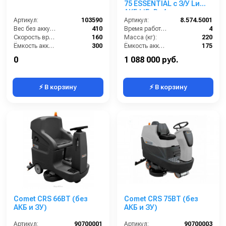
75 ESSENTIAL с З/У Lи
АКБ LiFePo4 емкостью
Артикул:
103590
104 Ah)
Артикул:
8.574.5001
Вес без аккумуляторов (кг):
410
Время работы (ч):
4
Скорость вращения щётки (об/мин):
160
Масса (кг):
220
Ёмкость аккумуляторов (Ач):
300
Ёмкость аккумуляторов (Ач):
175
Давление прижима щетки (г/см2):
-
Бак для грязной воды (л):
155
0
1 088 000 руб.
⚡ В корзину
⚡ В корзину
Comet CRS 66BT (без
Comet CRS 75BT (без
АКБ и ЗУ)
АКБ и ЗУ)
Артикул:
90700001
Артикул:
90700003