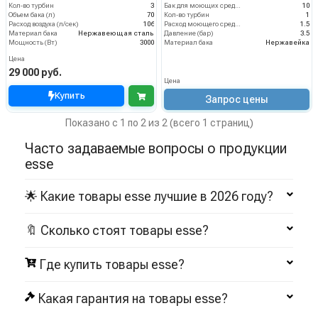
Кол-во турбин
3
Бак для моющих средств
10
Объем бака (л)
70
Кол-во турбин
1
Расход воздуха (л/сек)
106
Расход моющего средства
1.5
Материал бака
Нержавеющая сталь
Давление (бар)
3.5
Мощность (Вт)
3000
Материал бака
Нержавейка
Цена
29 000 руб.
Цена
Купить
Запрос цены
Показано с 1 по 2 из 2 (всего 1 страниц)
Часто задаваемые вопросы о продукции
esse
🌟 Какие товары esse лучшие в 2026 году?
🔖 Сколько стоят товары esse?
Где купить товары esse?
Какая гарантия на товары esse?