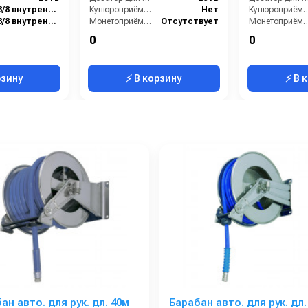
3/8 внутренняя резьба
Купюроприёмник:
Нет
Купюроприё
3/8 внутренняя резьба
Монетоприёмник:
Отсутствует
Монетоприё
Латунь
Мощность (Вт):
180
Мощность (Вт)
0
0
24
Назначение аппарата:
чистка обуви
Назначение аппарата:
рзину
⚡ В корзину
⚡ В 
ан авто. для рук. дл. 40м
Барабан авто. для рук. дл.