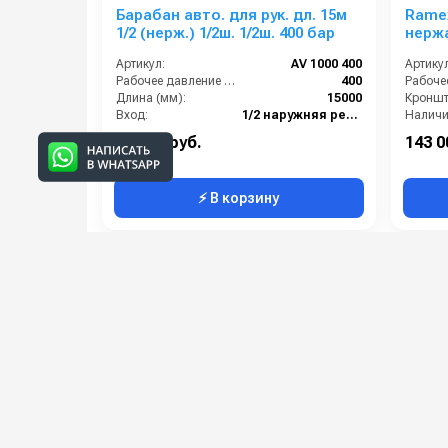
Барабан авто. для рук. дл. 15м
Rame
1/2 (нерж.) 1/2ш. 1/2ш. 400 бар
нерж
инер
Артикул:
AV 1000 400
Артикул
3501
Рабочее давление (бар):
400
Длина (мм):
15000
Кроншт
Вход:
1/2 наружняя резьба
Наличи
Материал:
Нерж. сталь 304
Тип ка
51 000 руб.
143 0
⚡ В корзину
Категории сопутствующих товаров
Барабаны для шлангов