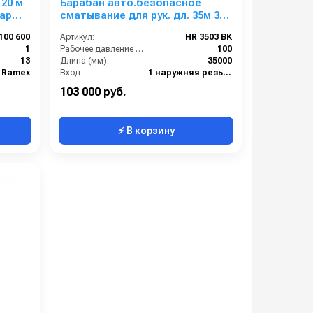
 20 м
Барабан авто.безопасное
бар
сматывание для рук. дл. 35м 3/4
25м 1 (нерж.) 1ш 3/4г 100 бар
100 600
Артикул:
HR 3503 BK
1
Рабочее давление (бар):
100
13
Длина (мм):
35000
 Ramex
Вход:
1 наружняя резьба
Выход:
3/4 внутренняя резьба
103 000 руб.
⚡ В корзину