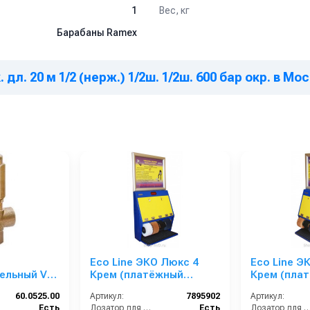
Вес, кг
1
Барабаны Ramex
дл. 20 м 1/2 (нерж.) 1/2ш. 1/2ш. 600 бар окр. в Мо
Eco Line ЭКО Люкс 4
Eco Line Э
ельный VS
Крем (платёжный
Крем (пла
й; вход
терминал с рекламным
терминал 
60.0525.00
Артикул:
7895902
Артикул:
/8 24 л/мин
щитом)
щитом)
Есть
Дозатор для крема:
Есть
Дозатор для кре