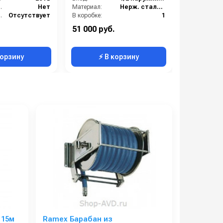
мник:
Нет
Материал:
Нерж. сталь 304
Вес, кг:
мник:
Отсутствует
В коробке:
1
:
180
Вес, кг:
13
51 000 руб.
13 000 ру
чистка обуви
Габаритные размеры, мм:
280x600x550
корзину
⚡ В корзину
⚡ 
 15м
Ramex Барабан из