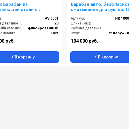
x Барабан из
Барабан авто. безопасно
авеющей стали с
сматывание для рук. дл. 15
ционным механизмом AV
(нерж. AISI 316) 1/2ш. 1/2ш. 
:
AV 3501
Артикул:
HR 1000
бар
Рабочее давление (бар):
20
Длина (мм):
ейн катушки:
фиксированный
Рабочее давление (бар):
е шланга:
Нет
Вход:
тушки:
открытая
Материал:
00 руб.
104 000 руб.
⚡ В корзину
⚡ В корзину
Инерционные барабаны для
шлангов