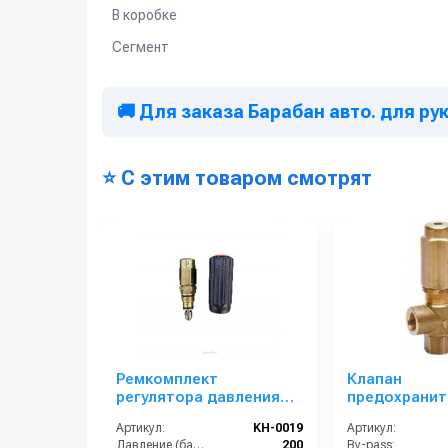
В коробке
Сегмент
🚚 Для заказа Барабан авто. для рук. 
⭐ С этим товаром смотрят
Ремкомплект
Клапан
регулятора давления
предохранит
30-200 бар KH-0019
220 проходно
Артикул:
KH-0019
Артикул:
3/8г; выход 3
Давление (бар):
200
By-pass: