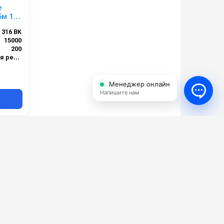
е
м 1/2
200
 316 BK
15000
200
1/2 наружняя резьба
Нержавейка AISI 316
Менеджер онлайн
Напишите нам
Инерционные катушки и
барабаны для автомоек