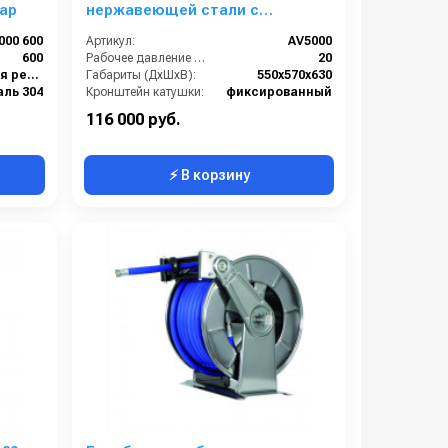
бар
нержавеющей стали с
инерционным механизмом AV
000 600
Артикул:
AV5000
5000
600
Рабочее давление (бар):
20
1/2 наружняя резьба
Габариты (ДхШхВ):
550x570x630
аль 304
Кронштейн катушки:
фиксированный
1
Наличие шланга:
Нет
116 000 руб.
⚡ В корзину