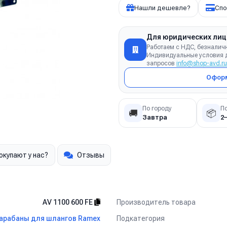
Нашли дешевле?
Спо
Для юридических лиц
Работаем с НДС, безналич
Индивидуальные условия д
запросов
info@shop-avd.ru
Оформ
По городу
П
🚚
📦
Завтра
2
окупают у нас?
Отзывы
Производитель товара
AV 1100 600 FE
Подкатегория
арабаны для шлангов Ramex