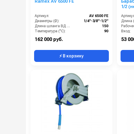
Ramex AV 6500 FE
Бараб
1/2 (н
Артикул:
AV 6500 FE
Артикул
Диаметры (Ø):
1/4”-3/8”-1/2”
Длина 
Длина шланга ВД (м):
150
Температура (°C):
90
Вход:
Рабочее давление (бар):
200
Выход:
162 000 руб.
53 00
⚡ В корзину