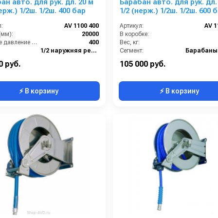
ан авто. для рук. дл. 20 м
Барабан авто. для рук. дл.
ерж.) 1/2ш. 1/2ш. 400 бар
1/2 (нерж.) 1/2ш. 1/2ш. 600 
нерж.
:
AV 1100 400
Артикул:
AV 1
(мм):
20000
В коробке:
Рабочее давление (бар):
400
Вес, кг:
1/2 наружняя резьба
Сегмент:
Барабаны
1/2 наружняя резьба
0 руб.
105 000 руб.
⚡ В корзину
⚡ В корзину