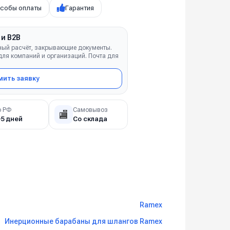
собы оплаты
Гарантия
 и B2B
ный расчёт, закрывающие документы.
ля компаний и организаций. Почта для
ить заявку
о РФ
Самовывоз
🏬
–5 дней
Со склада
Ramex
Инерционные барабаны для шлангов Ramex