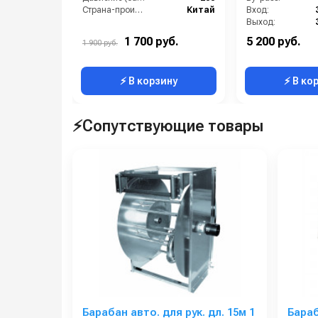
250 бар
Страна-производитель:
Китай
Вход:
Выход:
Материал:
1 700 руб.
5 200 руб.
1 900 руб.
Производительность (л/мин):
⚡ В корзину
⚡ В ко
⚡Сопутствующие товары
Барабан авто. для рук. дл. 15м 1
Бараб