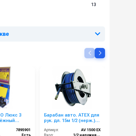
13
скве
КО Люкс 3
Барабан авто. ATEX для
Насос вы
тёжный
рук. дл. 15м 1/2 (нерж.)
давления
с рекламным
1/2ш. 1/2ш. 200 бар
15063A
7895901
Артикул:
AV 1500 EX
Артикул:
ма:
Есть
Вход:
1/2 наружняя резьба