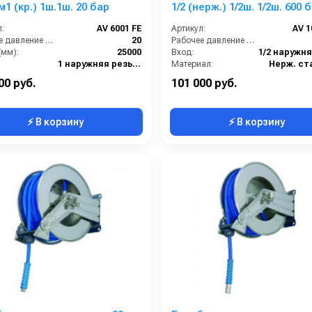
м1 (кр.) 1ш.1ш. 20 бар
1/2 (нерж.) 1/2ш. 1/2ш. 600 
:
AV 6001 FE
Артикул:
AV 1
Рабочее давление (бар):
20
Рабочее давление (бар):
(мм):
25000
Вход:
1 наружняя резьба
Материал:
Нерж. ст
1 наружняя резьба
В коробке:
00 руб.
101 000 руб.
⚡ В корзину
⚡ В корзину