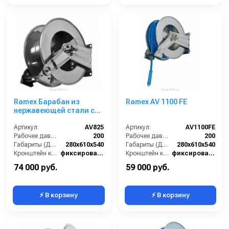
Ramex Барабан из
Ramex AV 1100 FE
нержавеющей стали с
инерционным
механизмом AV 825
Артикул:
AV825
Артикул:
AV1100FE
Рабочее давление (бар):
200
Рабочее давление (бар):
200
Габариты (ДхШхВ):
280x610x540
Габариты (ДхШхВ):
280x610x540
Кронштейн катушки:
фиксированный
Кронштейн катушки:
фиксированный
Наличие шланга:
Нет
Наличие шланга:
Нет
74 000 руб.
59 000 руб.
⚡ В корзину
⚡ В корзину