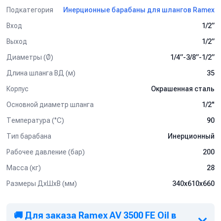
Подкатегория
Инерционные барабаны для шлангов Ramex
Вход
1/2”
Выход
1/2”
Диаметры (Ø)
1/4”-3/8”-1/2”
Длина шланга ВД (м)
35
Корпус
Окрашенная сталь
Основной диаметр шланга
1/2"
Температура (°C)
90
Тип барабана
Инерционный
Рабочее давление (бар)
200
Масса (кг)
28
Размеры ДхШхВ (мм)
340х610х660
🚚 Для заказа Ramex AV 3500 FE Oil в