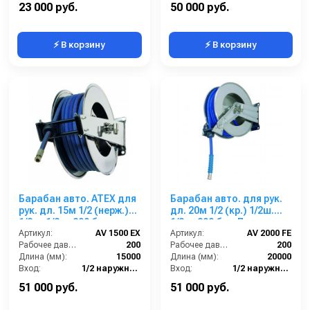
Выход:
1/4 наружняя резьба
Материал:
Нержавейка AISI 304
23 000 руб.
50 000 руб.
⚡ В корзину
⚡ В корзину
Барабан авто. ATEX для
Барабан авто. для рук.
рук. дл. 15м 1/2 (нерж.)
дл. 20м 1/2 (кр.) 1/2ш.
1/2ш. 1/2ш. 200 бар
1/2ш. 200 бар Легкая
Артикул:
AV 1500 EX
пружина
Артикул:
AV 2000 FE
Рабочее давление (бар):
200
Рабочее давление (бар):
200
Длина (мм):
15000
Длина (мм):
20000
Вход:
1/2 наружняя резьба
Вход:
1/2 наружняя резьба
Материал:
Нерж. сталь 304
Выход:
1/2 наружняя резьба
51 000 руб.
51 000 руб.