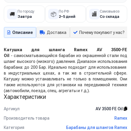
По городу
По РФ
Самовывоз
🚚
📦
🏬
Завтра
2–5 дней
Со склада
Описание
Доставка
Почему покупают у нас?
Катушка для шланга Ramex AV 3500-FE
Oil
- самосматывающийся барабан из окрашенной стали под
шланг высокого (низкого) давления. Диапазон использования
барабана: до 200 Бар. Идеально подходит для использования
в индустриальных цехах, а так же в строительной сфере.
Катушку можно устанавливать не только в помещениях. Они
также используются для установки на передвижной технике
(автомобили, поезда, спец. агрегаты и т.д.).
Характеристики
Артикул
AV 3500 FE Oil
Производитель товара
Ramex
Категория
Барабаны для шлангов Ramex