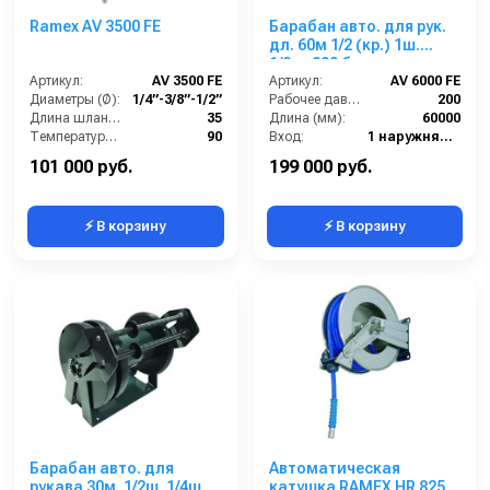
Ramex AV 3500 FE
Барабан авто. для рук.
дл. 60м 1/2 (кр.) 1ш.
1/2ш. 200 бар.
Артикул:
AV 3500 FE
Артикул:
AV 6000 FE
Диаметры (Ø):
1/4”-3/8”-1/2”
Рабочее давление (бар):
200
Длина шланга ВД (м):
35
Длина (мм):
60000
Температура (°C):
90
Вход:
1 наружняя резьба
Рабочее давление (бар):
200
Выход:
1/2 наружняя резьба
101 000 руб.
199 000 руб.
⚡ В корзину
⚡ В корзину
Барабан авто. для
Автоматическая
рукава 30м. 1/2ш. 1/4ш.
катушка RAMEX HR 825