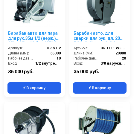
Барабан авто.для пара
Барабан авто. для
для рук.35м 1/2 (нерж.)
сварки для рук. дл. 20м
1/2 г .1/2 г. 10 бар 185° С
5/16 (8+8) (кр.) 2x3/8ш.
Артикул:
HR ST 2
2x3/8г. 20 бар
Артикул:
HR 1111 WE FE
Длина (мм):
35000
Длина (мм):
20000
Рабочее давление (бар):
10
Рабочее давление (бар):
20
Вход:
1/2 внутренняя резьба
Вход:
3/8 наружняя резьба
Материал:
Нержавейка AISI 304
Выход:
3/8 внутренняя резьба
86 000 руб.
35 000 руб.
⚡ В корзину
⚡ В корзину