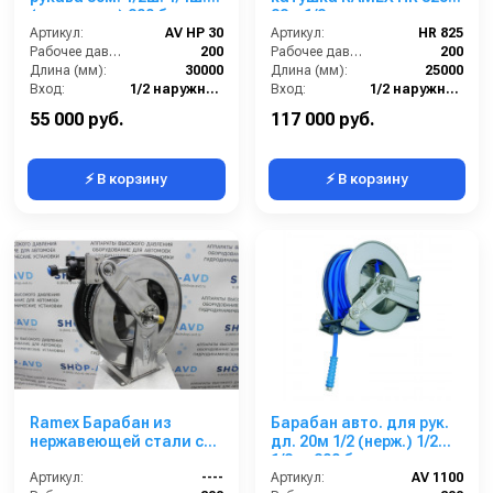
(кр.+пласт.) 200 бар
22м 1/2
Артикул:
AV HP 30
Артикул:
HR 825
Рабочее давление (бар):
200
Рабочее давление (бар):
200
Длина (мм):
30000
Длина (мм):
25000
Вход:
1/2 наружняя резьба
Вход:
1/2 наружняя резьба
Выход:
1/4 наружняя резьба
Материал:
Нерж. сталь 304
55 000 руб.
117 000 руб.
⚡ В корзину
⚡ В корзину
Ramex Барабан из
Барабан авто. для рук.
нержавеющей стали с
дл. 20м 1/2 (нерж.) 1/2ш.
инерционным
1/2ш. 200 бар
механизмом AV HR-1100
Артикул:
----
Артикул:
AV 1100