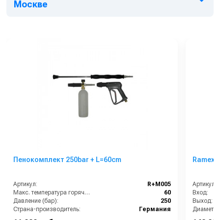
Москве
Пенокомплект 250bar + L=60cm
Ramex A
Артикул:
R+M005
Артикул:
Макс. температура горячей воды (°C):
60
Вход:
Давление (бар):
250
Выход:
Страна-производитель:
Германия
Диаметры
Длина шл