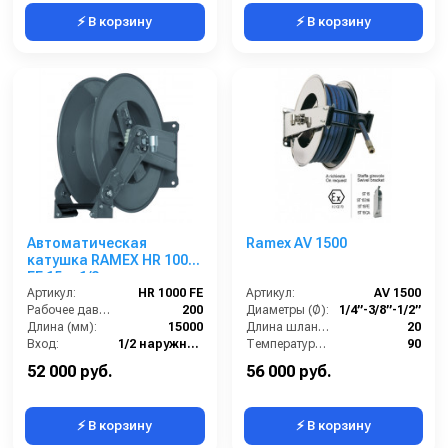
⚡ В корзину
⚡ В корзину
Автоматическая
Ramex AV 1500
катушка RAMEX HR 1000
FE 15 м 1/2
Артикул:
HR 1000 FE
Артикул:
AV 1500
Рабочее давление (бар):
200
Диаметры (Ø):
1/4”-3/8”-1/2”
Длина (мм):
15000
Длина шланга ВД (м):
20
Вход:
1/2 наружняя резьба
Температура (°C):
90
Материал:
Окрашенная сталь
Рабочее давление (бар):
200
52 000 руб.
56 000 руб.
⚡ В корзину
⚡ В корзину