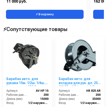
11 000 руб.
162 000
Корпус:
⚡ В корзину
⚡Сопутствующие товары
Барабан авто. для
Барабан авто. для
рукава 15м. 1/2ш. 1/4ш.
воздуха для рук. дл. 25м
(кр.+пласт.) 200 бар
3/8 25м 1/2 (нерж.) 1/2ш.
Артикул:
AV HP 15
1/2ш. 200 бар
Артикул:
HR 825 AR
Рабочее давление (бар):
200
Рабочее давление (бар):
200
Длина (мм):
15000
Длина (мм):
25000
Вход:
1/2 наружняя резьба
Вход:
1/2 наружняя резьба