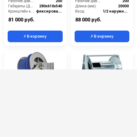
Рабочее давление (бар):
200
Рабочее давление (бар):
200
Габариты (ДхШхВ):
280x610x540
Длина (мм):
20000
Кронштейн катушки:
фиксированный
Вход:
1/2 наружняя резьба
Наличие шланга:
есть
Выход:
1/2 наружняя резьба
81 000 руб.
88 000 руб.
⚡ В корзину
⚡ В корзину
Ramex AV 1300
Барабан авто. вакуум
для рук. дл. 20м DN 50
(кр.) DN 50
Артикул:
AV 1300
Артикул:
AV 2050 FE
Диаметры (Ø):
18м 3/4
Рабочее давление (бар):
-1
Длина шланга ВД (м):
18
Длина (мм):
20000
Температура (°C):
90
Вход:
2 наружняя резьба