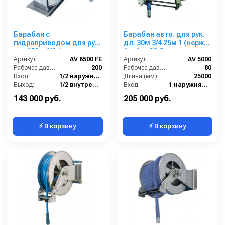
Барабан с
Барабан авто. для рук.
гидроприводом для рук.
дл. 30м 3/4 25м 1 (нерж.)
дл. 150м 1/2 (кр.)
1ш.1ш. 80 бар
1/2ш.1/2ш. 200 бар
Артикул:
AV 6500 FE
Артикул:
AV 5000
Рабочее давление (бар):
200
Рабочее давление (бар):
80
Вход:
1/2 наружняя резьба
Длина (мм):
25000
Выход:
1/2 внутренняя резьба
Вход:
1 наружняя резьба
Материал:
Окрашенная сталь
Выход:
1 наружняя резьба
143 000 руб.
205 000 руб.
⚡ В корзину
⚡ В корзину