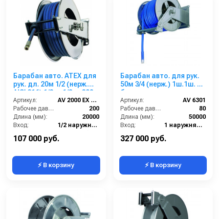
Барабан авто. ATEX для
Барабан авто. для рук.
рук. дл. 20м 1/2 (нерж.
50м 3/4 (нерж.) 1ш.1ш. 20
AISI 316) 1/2ш. 1/2ш. 200
бар
бар
Артикул:
AV 2000 EX 316
Артикул:
AV 6301
Рабочее давление (бар):
200
Рабочее давление (бар):
80
Длина (мм):
20000
Длина (мм):
50000
Вход:
1/2 наружняя резьба
Вход:
1 наружняя резьба
Материал:
Нержавейка AISI 316
Выход:
1 наружняя резьба
107 000 руб.
327 000 руб.
⚡ В корзину
⚡ В корзину