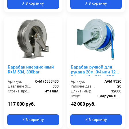
⚡ В корзину
⚡ В корзину
Барабан инерционный
Барабан ручной для
R+M 534, 300bar
рукава 20м. 3/4 или 12м.
1 (нерж) 1ш.3/4ш. 20 бар
Артикул:
R+M76353430
Артикул:
AVM 9320
Давление (бар):
300
Рабочее давление (бар):
20
Страна-производитель:
Италия
Длина (мм):
12000
Вход:
1 наружняя резьба
Выход:
3/4 наружняя резьба
117 000 руб.
42 000 руб.
⚡ В корзину
⚡ В корзину