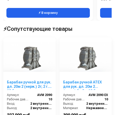
Вес, кг:
3
Габаритн
⚡ В корзину
⚡Сопутствующие товары
Барабан ручной для рук.
Барабан ручной ATEX
дл. 20м 2 (нерж.) 2г; 2 г.
для рук. дл. 20м 2
10 бар
(нерж.) 2г; 2 г. 10 бар
Артикул:
AVM 2090
Артикул:
AVM 2090 EX
Рабочее давление (бар):
10
Рабочее давление (бар):
10
Вход:
2 внутренняя резьба
Выход:
2 внутренняя резьба
Выход:
2 внутренняя резьба
Материал:
Нержавеющая сталь
Материал:
Нержавеющая сталь
В коробке:
1