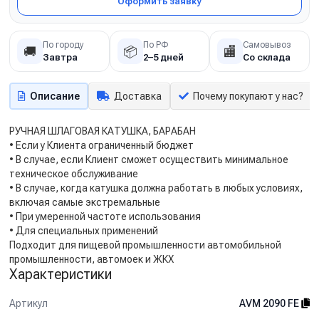
Оформить заявку
По городу
По РФ
Самовывоз
🚚
📦
🏬
Завтра
2–5 дней
Со склада
Описание
Доставка
Почему покупают у нас?
РУЧНАЯ ШЛАГОВАЯ КАТУШКА, БАРАБАН
• Если у Клиента ограниченный бюджет
• В случае, если Клиент сможет осуществить минимальное
техническое обслуживание
• В случае, когда катушка должна работать в любых условиях,
включая самые экстремальные
• При умеренной частоте использования
• Для специальных применений
Подходит для пищевой промышленности автомобильной
промышленности, автомоек и ЖКХ
Характеристики
Артикул
AVM 2090 FE