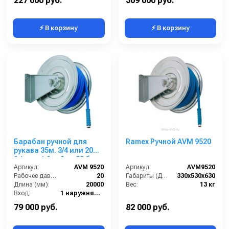
227 000 руб.
309 000 руб.
⚡ В корзину
⚡ В корзину
Барабан ручной для
Ramex Ручной AVM 9520
рукава 35м. 3/4 или 20м.
1 (нерж.) 1 ш.1 ш. 20 бар
Артикул:
AVM 9520
Артикул:
AVM9520
Рабочее давление (бар):
20
Габариты (ДхШхВ):
330x530x630
Длина (мм):
20000
Вес:
13 кг
Вход:
1 наружняя резьба
Выход:
1 наружняя резьба
79 000 руб.
82 000 руб.