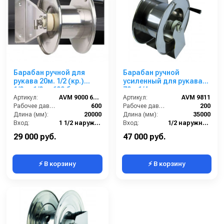
Барабан ручной для
Барабан ручной
рукава 20м. 1/2 (кр.)
усиленный для рукава
1/2ш. 1/2ш. 600 бар.
70м 1/4 или
Артикул:
AVM 9000 600 FE
35м.1/2(нерж.)1/2ш.1/2ш.
Артикул:
AVM 9811
Рабочее давление (бар):
600
200 бар.
Рабочее давление (бар):
200
Длина (мм):
20000
Длина (мм):
35000
Вход:
1 1/2 наружняя резьба
Вход:
1/2 наружняя резьба
Выход:
1/2 наружняя резьба
Выход:
1/2 наружняя резьба
29 000 руб.
47 000 руб.
⚡ В корзину
⚡ В корзину