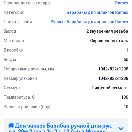
Производитель товара
Ramex
Категория
Барабаны для шлангов Ramex
Подкатегория
Ручные барабаны для шлангов Ramex
Выход
2 внутренняя резьба
Материал
Окрашенная сталь
В коробке
1
Вес, кг
60
Габаритные размеры, мм
1042x822x1238
Размер упаковки
1042x822x1238
Сегмент
Пищевой сегмент
Температура, C
100
Рабочее давление (бар)
10
🚚 Для заказа Барабан ручной для рук.
дл. 20м 2 (кр.) 2г; 2 г. 10 бар в Москве