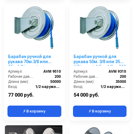
Барабан ручной для
Барабан ручной для
рукава 70м.3/8 или
рукава 50м. 3/8 или 35м.
50м.1/2(нерж.)
1/2(нерж.) 1/2ш. 1/2ш. 200
1/2ш.1/2ш. 200 бар.
Артикул:
AVM 9510
бар.
Артикул:
AVM 9310
Рабочее давление (бар):
200
Рабочее давление (бар):
200
Длина (мм):
50000
Длина (мм):
35000
Вход:
1/2 наружняя резьба
Вход:
1/2 наружняя резьба
Выход:
1/2 наружняя резьба
Выход:
1/2 наружняя резьба
77 000 руб.
54 000 руб.
⚡ В корзину
⚡ В корзину