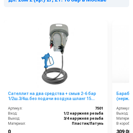
Сателлит на два средства + смыв 2-6 бар
Барабан
1/2ш.3/4ш.без подачи воздуха шланг 15
метров + пистолет.
Артикул:
7501
Артикул:
Вход:
1/2 наружняя резьба
Выход:
Выход:
3/4 наружняя резьба
Материал
Материал:
Пластик/Латунь
В коробке
В коробке:
1
Вес, кг:
0
309 000