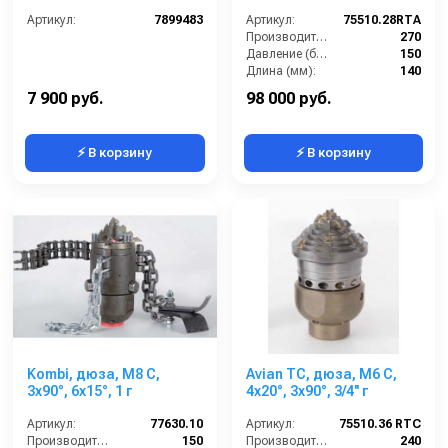
вращающаяся 050
(вход: 1/4 F)
Артикул:
7899483
Артикул:
75510.28RTA
Производительность (л/мин):
270
Давление (бар):
150
Длина (мм):
140
Вход:
1 1/4 внутренняя резьба
7 900 руб.
98 000 руб.
⚡ В корзину
⚡ В корзину
Kombi, дюза, M8 C,
Avian TC, дюза, M6 C,
3x90°, 6x15°, 1 г
4x20°, 3x90°, 3/4'' г
Артикул:
77630.10
Артикул:
75510.36 RTC
Производительность (л/мин):
150
Производительность (л/мин):
240