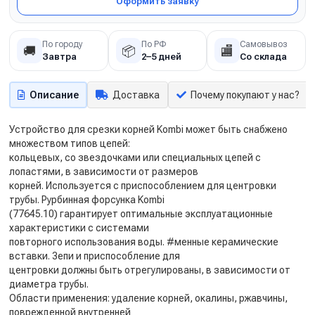
Оформить заявку
По городу
По РФ
Самовывоз
🚚
📦
🏬
Завтра
2–5 дней
Со склада
Описание
Доставка
Почему покупают у нас?
Устройство для срезки корней Kombi может быть снабжено
множеством типов цепей:
кольцевых, со звездочками или специальных цепей с
лопастями, в зависимости от размеров
корней. Используется с приспособлением для центровки
трубы. Pурбинная форсунка Kombi
(77645.10) гарантирует оптимальные эксплуатационные
характеристики с системами
повторного использования воды. #менные керамические
вставки. 3епи и приспособление для
центровки должны быть отрегулированы, в зависимости от
диаметра трубы.
Области применения: удаление корней, окалины, ржавчины,
поврежденной внутренней