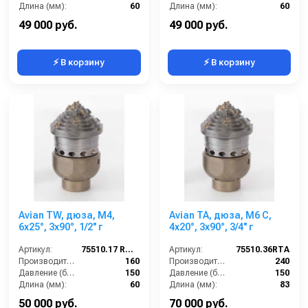
Длина (мм):
60
Длина (мм):
60
Вход:
1/2 внутренняя резьба
Вход:
1/2 внутренняя резьба
49 000 руб.
49 000 руб.
⚡ В корзину
⚡ В корзину
Avian TW, дюза, M4,
Avian TA, дюза, M6 C,
6x25°, 3x90°, 1/2'' г
4x20°, 3x90°, 3/4'' г
Артикул:
75510.17 RTW
Артикул:
75510.36RTA
Производительность (л/мин):
160
Производительность (л/мин):
240
Давление (бар):
150
Давление (бар):
150
Длина (мм):
60
Длина (мм):
83
Вход:
1/2 внутренняя резьба
Вход:
3/4 внутренняя резьба
50 000 руб.
70 000 руб.