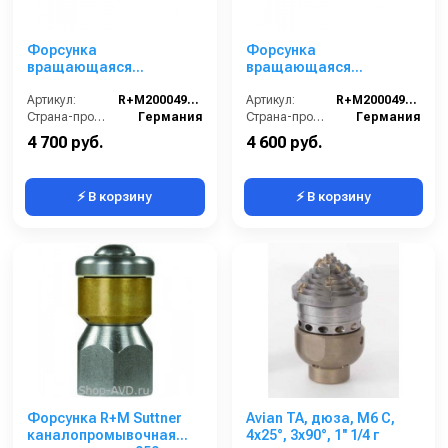
Форсунка
Форсунка
вращающаяся
вращающаяся
каналопромывочная
каналопромывочная
(вход 1/8внут, 3
Артикул:
R+M200049840
(вход 3/8внут, 3
Артикул:
R+M200049860
отверстия, размер 060)
Страна-производитель:
Германия
отверстия, размер 040)
Страна-производитель:
Германия
4 700 руб.
4 600 руб.
⚡ В корзину
⚡ В корзину
Форсунка R+M Suttner
Avian TA, дюза, M6 C,
каналопромывочная
4x25°, 3x90°, 1'' 1/4 г