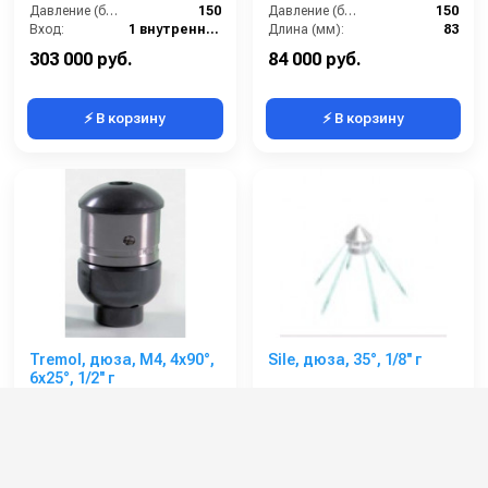
Давление (бар):
150
Давление (бар):
150
Вход:
1 внутренняя резьба
Длина (мм):
83
Вес, кг:
3
Вход:
3/4 внутренняя резьба
303 000 руб.
84 000 руб.
⚡ В корзину
⚡ В корзину
Tremol, дюза, M4, 4x90°,
Sile, дюза, 35°, 1/8'' г
6x25°, 1/2'' г
Артикул:
75510.14R
Артикул:
5500.07
Производительность (л/мин):
170
Длина (мм):
15
Длина (мм):
60
Производительность (л/мин):
60
Рабочее давление (бар):
250
Рабочее давление (бар):
250