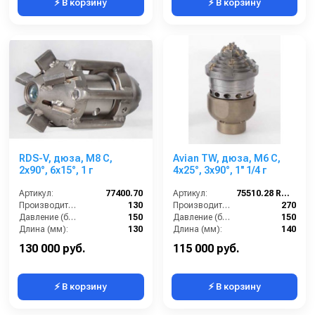
⚡ В корзину
⚡ В корзину
RDS-V, дюза, M8 C,
Avian TW, дюза, M6 C,
2x90°, 6x15°, 1 г
4x25°, 3x90°, 1'' 1/4 г
Артикул:
77400.70
Артикул:
75510.28 RTW
Производительность (л/мин):
130
Производительность (л/мин):
270
Давление (бар):
150
Давление (бар):
150
Длина (мм):
130
Длина (мм):
140
Вход:
1 внутренняя резьба
Вход:
1 1/4 внутренняя резьба
130 000 руб.
115 000 руб.
⚡ В корзину
⚡ В корзину