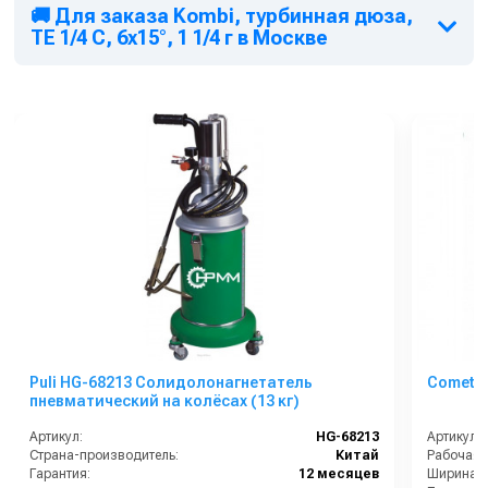
🚚 Для заказа Kombi, турбинная дюза,
TE 1/4 C, 6x15°, 1 1/4 г в Москве
Puli HG-68213 Солидолонагнетатель
Comet C
пневматический на колёсах (13 кг)
Артикул:
HG-68213
Артикул:
Страна-производитель:
Китай
Гарантия:
12 месяцев