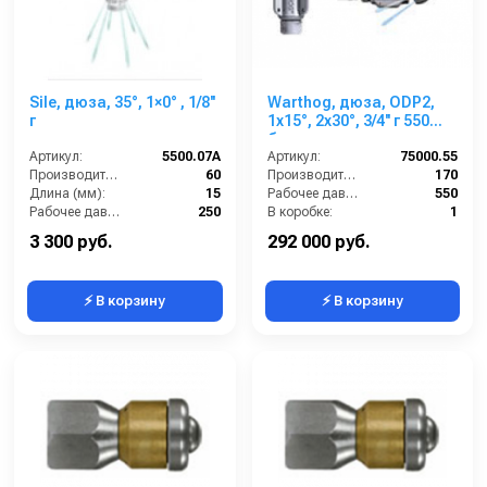
Sile, дюза, 35°, 1×0° , 1/8''
Warthog, дюза, ODP2,
г
1x15°, 2x30°, 3/4'' г 550
бар
Артикул:
5500.07A
Артикул:
75000.55
Производительность (л/мин):
60
Производительность (л/мин):
170
Длина (мм):
15
Рабочее давление (бар):
550
Рабочее давление (бар):
250
В коробке:
1
Вход:
1/8 внутренняя резьба
Вес, кг:
2.1
3 300 руб.
292 000 руб.
⚡ В корзину
⚡ В корзину