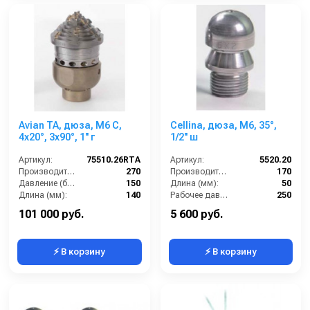
Avian TA, дюза, M6 C,
Cellina, дюза, M6, 35°,
4x20°, 3x90°, 1'' г
1/2'' ш
Артикул:
75510.26RTA
Артикул:
5520.20
Производительность (л/мин):
270
Производительность (л/мин):
170
Давление (бар):
150
Длина (мм):
50
Длина (мм):
140
Рабочее давление (бар):
250
Вход:
1 внутренняя резьба
Вход:
1/2 наружняя резьба
101 000 руб.
5 600 руб.
⚡ В корзину
⚡ В корзину