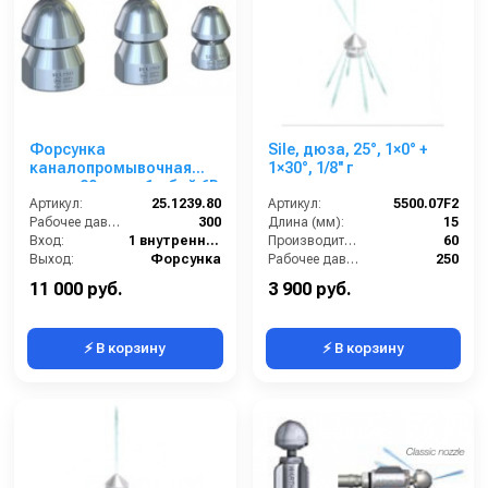
Форсунка
Sile, дюза, 25°, 1×0° +
каналопромывочная
1×30°, 1/8'' г
сопло 80; вход 1г; бой 6R
Артикул:
25.1239.80
Артикул:
5500.07F2
Рабочее давление (бар):
300
Длина (мм):
15
Вход:
1 внутренняя резьба
Производительность (л/мин):
60
Выход:
Форсунка
Рабочее давление (бар):
250
Материал:
Никелерованная сталь
Вход:
1/8 внутренняя резьба
11 000 руб.
3 900 руб.
⚡ В корзину
⚡ В корзину