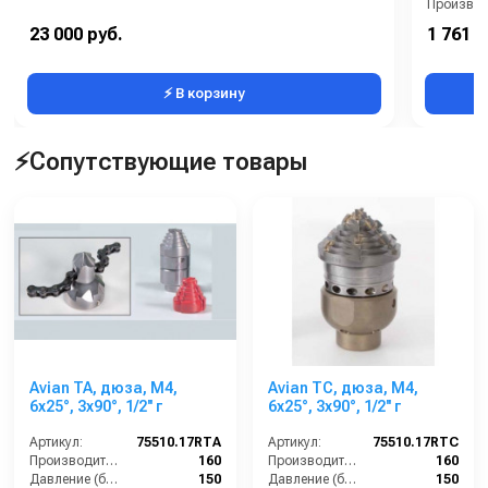
Страна-п
23 000 руб.
1 761 0
Электропи
⚡ В корзину
⚡Сопутствующие товары
Avian TA, дюза, M4,
Avian TC, дюза, M4,
6x25°, 3x90°, 1/2'' г
6x25°, 3x90°, 1/2'' г
Артикул:
75510.17RTA
Артикул:
75510.17RTC
Производительность (л/мин):
160
Производительность (л/мин):
160
Давление (бар):
150
Давление (бар):
150