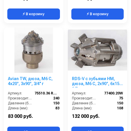
⚡ В корзину
⚡ В корзину
Avian TW, дюза, M6 C,
RDS-V с зубьями HM,
4x20°, 3x90°, 3/4'' г
дюза, M6 C, 2x90°, 6x15°,
1/2 г
Артикул:
75510.36 RTW
Артикул:
77400.20W
Производительность (л/мин):
240
Производительность (л/мин):
75
Давление (бар):
150
Давление (бар):
150
Длина (мм):
83
Длина (мм):
108
Вход:
3/4 внутренняя резьба
Вход:
1/2 внутренняя резьба
83 000 руб.
132 000 руб.