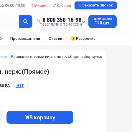
сб 09:00–19:00
Акции
Кабинет
Заказать звонок
8 800 350-16-98
Корзина
0
0 шт.
БЕСПЛАТНО ПО РОССИИ
О
Производители
Статьи
Рассрочка
тные
Распылительный пистолет в сборе с форсункой курок RL 26 М
. нерж.(Прямое)
 SS PA
КП
В корзину