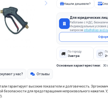
Нашли дешевле?
Спо
Для юридических лиц
Работаем с НДС, безналич
Индивидуальные условия д
запросов
info@shop-avd.ru
Оформ
По городу
П
🚚
📦
Завтра
2
Основные характеристики:
30 
окупают у нас?
Отзывы
али гарантирует высокие показатели и долговечность. Эргономич
ой безопасности для предотвращения непроизвольного нажатия. 
).