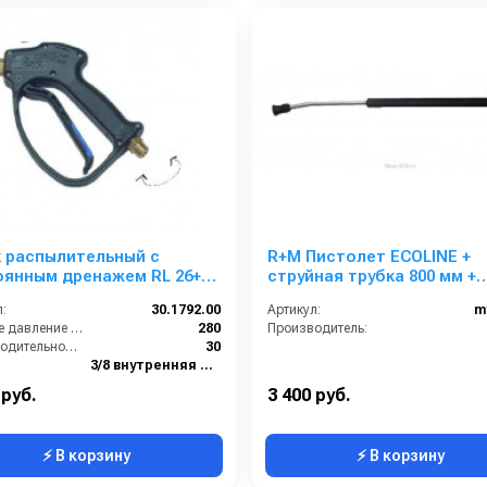
 распылительный с
R+M Пистолет ECOLINE +
оянным дренажем RL 26+
струйная трубка 800 мм +
от.фит.SW6. вход 3/8г;
форсунка
:
30.1792.00
Артикул:
m
 1/4г.
Рабочее давление (бар):
280
Производитель:
Производительность (л/мин):
30
3/8 внутренняя резьба вращающаяся
1/4 внутренняя резьба
 руб.
3 400 руб.
⚡ В корзину
⚡ В корзину