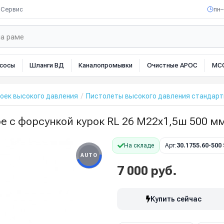
Сервис
пн–
сосы
Шланги ВД
Каналопромывки
Очистные АРОС
МС
оек высокого давления
Пистолеты высокого давления стандар
е с форсункой курок RL 26 М22х1,5ш 500 мм
На складе
Арт:
30.1755.60-500
AUTO
7 000 руб.
Купить сейчас