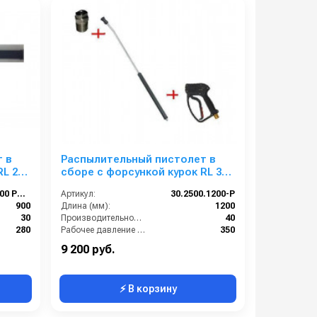
 в
Распылительный пистолет в
RL 26
сборе с форсункой курок RL 30
М22х1,5ш 1200 мм(нерж)
30.1755.60-900 PA 26
Артикул:
30.2500.1200-P
900
Длина (мм):
1200
30
Производительность (л/мин):
40
280
Рабочее давление (бар):
350
22х1,5 наружняя резьба
Вход:
22х1,5 наружняя резьба
9 200 руб.
⚡ В корзину