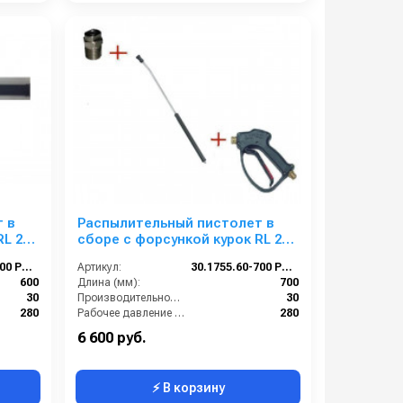
 в
Распылительный пистолет в
RL 26
сборе с форсункой курок RL 26
М22х1,5ш 700 мм. (Нерж.)
30.1755.60-600 PA 26
Артикул:
30.1755.60-700 PA 26
600
Длина (мм):
700
30
Производительность (л/мин):
30
280
Рабочее давление (бар):
280
22х1,5 наружняя резьба
Вход:
22х1,5 наружняя резьба
6 600 руб.
⚡ В корзину