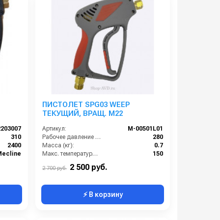
ПИСТОЛЕТ SРG03 WEEP
ТЕКУЩИЙ, ВРАЩ. M22
2203007
Артикул:
M-00501L01
310
Рабочее давление (бар):
280
2400
Масса (кг):
0.7
Mecline
Макс. температура воды на входе (°C):
150
Производитель:
TOR (Китай)
2 500 руб.
2 700 руб.
⚡ В корзину