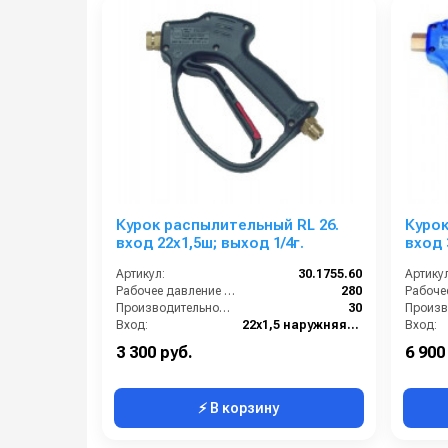
Курок распылительный RL 26.
Курок
вход 22x1,5ш; выход 1/4г.
вход 
выход
Артикул:
30.1755.60
Артикул
Рабочее давление (бар):
280
Производительность (л/мин):
30
Вход:
22х1,5 наружняя резьба
Вход:
Выход:
1/4 внутренняя резьба
Выход:
3 300 руб.
6 900
⚡ В корзину