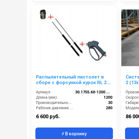
Распылительный пистолет в
Сист
сборе с форсункой курок RL 26
2 (13х
М22х1,5ш 1200 мм.(Изогнутый)
Артикул:
30.1755.60-1200 ZINK PA26
Длина (мм):
1200
Производительность (л/мин):
30
Габари
Рабочее давление (бар):
280
Модель
Вход:
22х1,5 наружняя резьба
6 600 руб.
86 00
⚡ В корзину