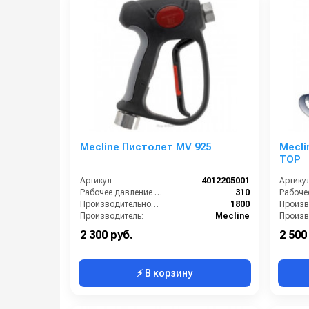
Mecline Пистолет MV 925
Mecli
TOP
Артикул:
4012205001
Артикул
Рабочее давление (бар):
310
Производительность (л/ч):
1800
Производитель:
Mecline
Произв
2 300 руб.
2 500
⚡ В корзину