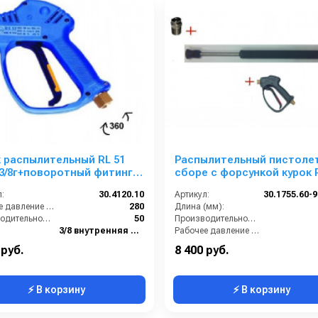
 распылительный RL 51
Распылительный пистолет
3/8г+поворотный фитинг;
сборе с форсункой курок 
 1/4г.
М22х1,5ш 900 мм. (Нерж.)
:
30.4120.10
Артикул:
Рабочее давление (бар):
280
Длина (мм):
Производительность (л/мин):
50
Производительность (л/мин):
3/8 внутренняя резьба вращающаяся
Рабочее давление (бар):
1/4 внутренняя резьба
Вход:
 руб.
8 400 руб.
⚡ В корзину
⚡ В корзину