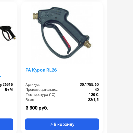
PA Курок RL26
y.26515
Артикул:
30.1755.60
R+M
Производительность (л/мин):
40
Температура (°C):
120 С
Вход:
22/1,5
Давление:
250
3 300 руб.
⚡ В корзину