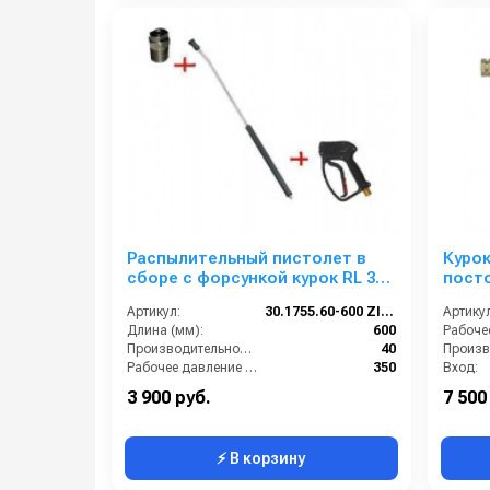
Распылительный пистолет в
Курок
сборе с форсункой курок RL 30
пост
М22х1,5ш 600 мм. (Изогнутый)
повор
Артикул:
30.1755.60-600 ZINK PA 30
Артикул
выход
Длина (мм):
600
Производительность (л/мин):
40
Рабочее давление (бар):
350
Вход:
Вход:
22х1,5 наружняя резьба
Выход:
3 900 руб.
7 500
⚡ В корзину