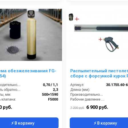
ема обезжелезивания FG-
Распылительный пистолет
54)
сборе с форсункой курок 
М22х1,5ш 600 мм. (Нерж.)
Производительность (м3/час):
0,70 / 1,1
Артикул:
Скорость обратной промывки (м³/ч):
2,3
Длина (мм):
ты, мм:
500×1590
Производительность (л/мин):
 клапана:
F5000
Рабочее давление (бар):
Вход:
0 руб.
6 900 руб.
7 200 руб.
⚡ В корзину
⚡ В корзину