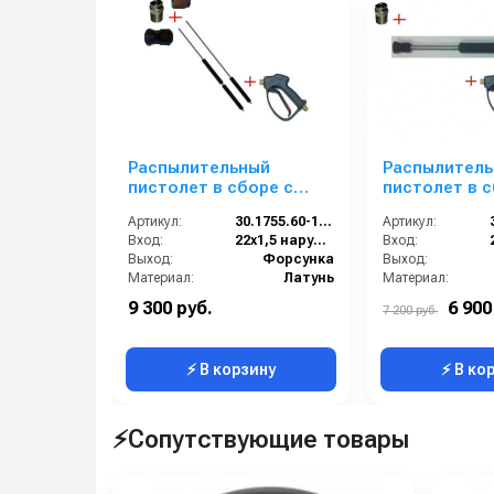
Распылительный
Распылител
пистолет в сборе с
пистолет в с
форсункой курок RL 26
форсункой ку
Артикул:
30.1755.60-1500 PA26
Артикул:
М22х1,5ш 1500 мм.
М22х1,5ш 600 мм.
Вход:
22х1,5 наружняя резьба
Вход:
(Нерж.)
(Нерж.)
Выход:
Форсунка
Выход:
Материал:
Латунь
Материал:
Производительность (л/мин):
30
Производительность (л/мин):
9 300 руб.
6 900
7 200 руб.
Вес, кг:
1.228
Вес, кг:
⚡ В корзину
⚡ В ко
⚡Сопутствующие товары