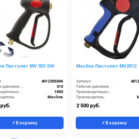
ne Пистолет MV 925 SW
Mecline Пистолет MV2012
:
4012305006
Артикул:
401
Рабочее давление (бар):
310
Рабочее давление (бар):
Производительность (л/ч):
1800
Производительность (л/ч):
одитель:
Mecline
Производитель:
 руб.
2 500 руб.
⚡ В корзину
⚡ В корзину