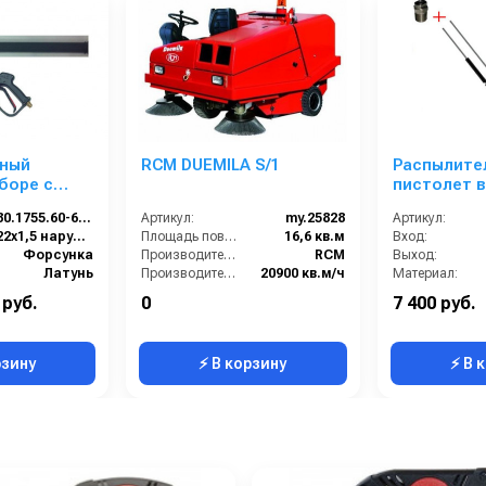
ьный
RCM DUEMILA S/1
Распылите
боре с
пистолет в
рок RL 26
форсункой 
30.1755.60-600 PA 26
Артикул:
my.25828
Артикул:
М22х1,5ш 1200 мм.
22х1,5 наружняя резьба
Площадь поверхности фильтра:
16,6 кв.м
Вход:
(Нерж.)
Форсунка
Производитель:
RCM
Выход:
Латунь
Производительность по площади:
20900 кв.м/ч
Материал:
30
Мощность двигателя (лс):
49
Производительность (л/мин
 руб.
0
7 400 руб.
0.896
Тип двигателя:
Бензиновый
Вес, кг:
рзину
⚡ В корзину
⚡ В 