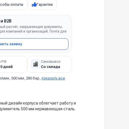
собы оплаты
Гарантия
 и B2B
ный расчёт, закрывающие документы.
ля компаний и организаций. Почта для
ить заявку
о РФ
Самовывоз
🏬
–5 дней
Со склада
л/мин, 500 мм, 280 бар,
показать все
ный дизайн корпуса облегчает работу и
Удлинитель 500 мм нержавеющая сталь.