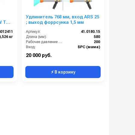
Удлинитель 768 мм, вход ARS 25
W TOP
; выход форрсунка 1,5 мм
4012411
Артикул:
41.0180.15
0,526 кг
Длина (мм):
580
Рабочее давление (бар):
200
Вход:
БРС (мама)
Выход:
Форсунка
20 000 руб.
⚡ В корзину