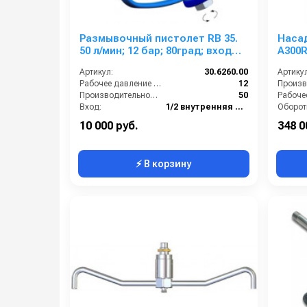
Размывочный пистолет RB 35.
Наса
50 л/мин; 12 бар; 80град; вход
A300R
1/2г поворот. фитинг, выход
мин; 7
Артикул:
30.6260.00
Артикул
1/2г
г.
Рабочее давление (бар):
12
Производительность (л/мин):
50
Вход:
1/2 внутренняя резьба
Выход:
1/2 внутренняя резьба
Матери
10 000 руб.
348 0
⚡ В корзину