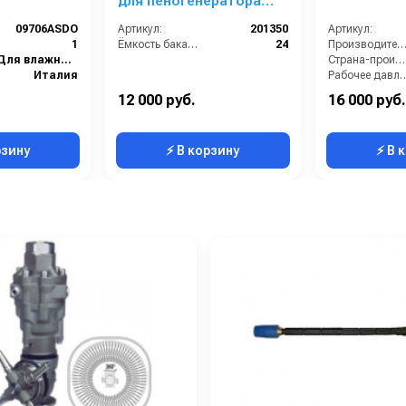
для пеногенератора
201350
09706ASDO
Артикул:
201350
Артикул:
1
Ёмкость бака (л):
24
Производительность (л/ч
Для влажной и сухой уборки
Страна-производитель:
Италия
Рабочее давлени
220
Мощность (кВт):
12 000 руб.
16 000 руб.
12
Масса (кг):
рзину
⚡ В корзину
⚡ В 