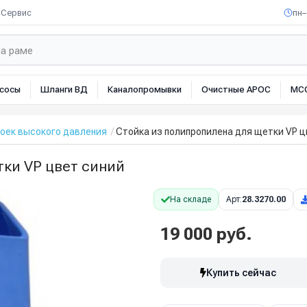
Сервис
пн–
сосы
Шланги ВД
Каналопромывки
Очистные АРОС
МС
оек высокого давления
Стойка из полипропилена для щетки VP ц
тки VP цвет синий
На складе
Арт:
28.3270.00
19 000 руб.
Купить сейчас