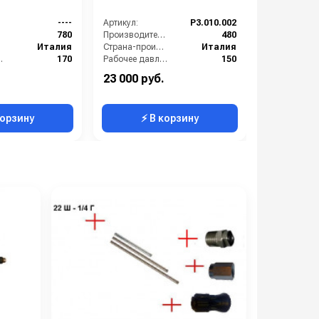
Reverberi
----
Артикул:
P3.010.002
Артикул:
):
780
Производительность (л/ч):
480
Италия
Страна-производитель:
Италия
е (бар):
170
Рабочее давление (бар):
150
3.8
Мощность (кВт):
2.3
23 000 руб.
2 400 руб
7.2
Масса (кг):
8.2
корзину
⚡ В корзину
⚡ 