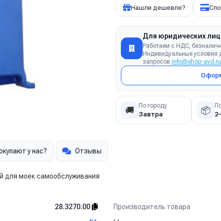
Нашли дешевле?
Спо
Для юридических лиц
Работаем с НДС, безналич
Индивидуальные условия д
запросов
info@shop-avd.ru
Оформ
По городу
П
🚚
📦
Завтра
2
окупают у нас?
Отзывы
ий для моек самообслуживания
Производитель товара
28.3270.00