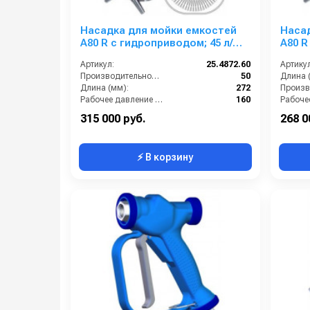
Насадка для мойки емкостей
Наса
А80 R с гидроприводом; 45 л/
А80 R
мин; 160 бар; 90 град.(нерж).
мин; 
Артикул:
25.4872.60
Артикул
вход 3/4г ATEX
вход 
Производительность (л/мин):
50
Длина 
Длина (мм):
272
Рабочее давление (бар):
160
Обороты двигателя (об/мин):
20
Вход:
315 000 руб.
268 0
⚡ В корзину