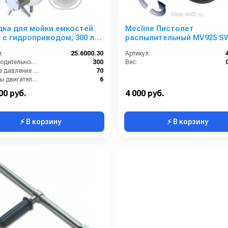
дка для мойки емкостей
Mecline Пистолет
 с гидроприводом; 300 л/
распылительный MV925 S
0 бар; .(нерж). вход 1'' 1/4
с защитой от замерзания
:
25.6000.30
Артикул:
Weep Low
Производительность (л/мин):
300
Вес:
Рабочее давление (бар):
70
Обороты двигателя (об/мин):
6
ал:
Нержавеющая сталь
00 руб.
4 000 руб.
⚡ В корзину
⚡ В корзину