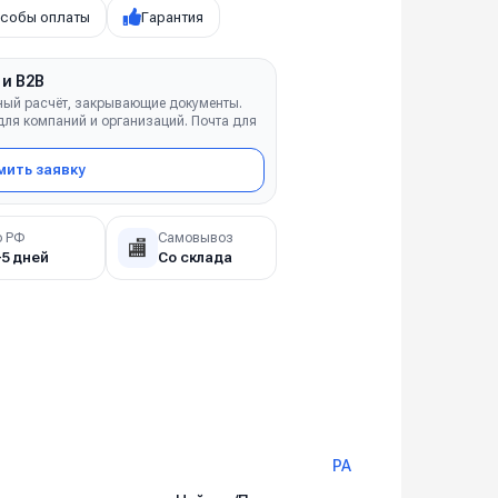
собы оплаты
Гарантия
 и B2B
ный расчёт, закрывающие документы.
ля компаний и организаций. Почта для
ить заявку
о РФ
Самовывоз
🏬
–5 дней
Со склада
PA