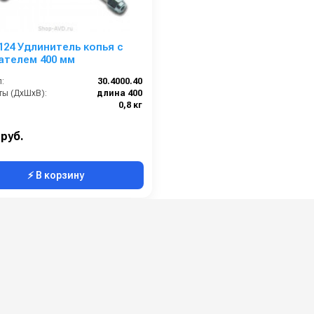
124 Удлинитель копья с
ателем 400 мм
:
30.4000.40
ты (ДхШхВ):
длина 400
0,8 кг
 руб.
⚡ В корзину
о
Головки для мойки емкостей