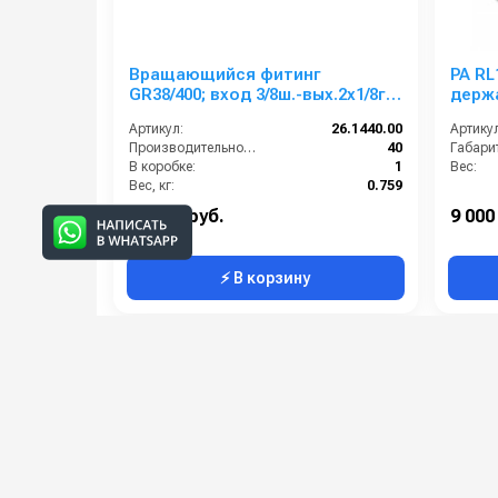
Вращающийся фитинг
PA RL
GR38/400; вход 3/8ш.-вых.2х1/8г.;
держ
400 мм.; 40л/мин; 350 бар; 90
Артикул:
26.1440.00
Артикул
град.
Производительность (л/мин):
40
Габари
В коробке:
1
Вес:
Вес, кг:
0.759
Сегмент:
Арматура высокого давления
43 000 руб.
9 000
⚡ В корзину
Категории сопутствующих товаров
Аксессуары для моек высоког
давления