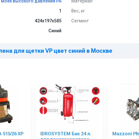
Материал
 моек высокого давления PA
Вес, кг
1
Сегмент
424x197x585
Синий
лена для щетки VP цвет синий в Москве
 515/26 XP
IDROSYSTEM Бак 24 л.
Mazzoni P