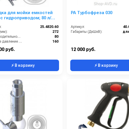
дка для мойки емкостей
PA Турбофреза 030
 с гидроприводом; 80 л/
160 бар; 90 град.(нерж).
:
25.4820.60
Артикул:
40.
3/4г
(мм):
272
Габариты (ДхШхВ):
дли
Производительность (л/мин):
80
Рабочее давление (бар):
160
3/4 внутренняя резьба
00 руб.
12 000 руб.
⚡ В корзину
⚡ В корзину