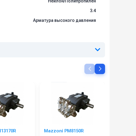
Нейлон/Полипропилен
3.4
Арматура высокого давления
M13170R
Mazzoni PM8150R
Подшипни