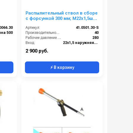
Распылительный ствол в сборе
с форсункой 300 мм; М22х1,5ш
(нерж).
0066.30
Артикул:
41.0501.30-S
на 500
Производительность (л/мин):
40
Рабочее давление (бар):
280
Вход:
22х1,5 наружняя резьба
Выход:
Форсунка
2 900 руб.
⚡ В корзину