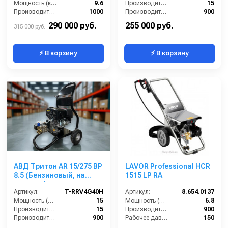
Мощность (кВт):
9.6
Производительность (л/мин):
15
Производительность (л/ч):
1000
Производительность (л/ч):
900
Уровень шума (дБ):
86
Рабочее давление (бар):
350
290 000 руб.
255 000 руб.
315 000 руб.
⚡ В корзину
⚡ В корзину
АВД Тритон AR 15/275 ВР
LAVOR Professional HCR
8.5 (Бензиновый, на
1515 LP RA
тележке)
Артикул:
T-RRV4G40H
Артикул:
8.654.0137
Мощность (л/с):
15
Мощность (л/с):
6.8
Производительность (л/мин):
15
Производительность (л/ч):
900
Производительность (л/ч):
900
Рабочее давление (бар):
150
Рабочее давление (бар):
275
Мощность (кВт):
5