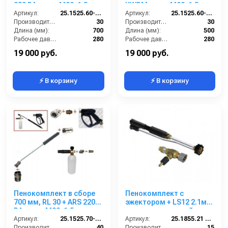
350 РА; вход М22х1,5ш.
KWRM; вход М22х1,5ш.
Артикул:
25.1525.60-P26 -7
Артикул:
25.1525.60-P26KWRM
Производительность (л/мин):
30
Производительность (л/мин):
30
Длина (мм):
700
Длина (мм):
500
Рабочее давление (бар):
280
Рабочее давление (бар):
280
Вход:
22х1,5 наружняя резьба
Вход:
22х1,5 наружняя резьба
19 000 руб.
19 000 руб.
⚡ В корзину
⚡ В корзину
Пенокомплект в сборе
Пенокомплект с
700 мм, RL 30 + ARS 220
эжектором + LS12 2.1мм.
РА; вход М22х1,5ш.
+ распылительный
Артикул:
25.1525.70-P2-220 изог.
ствол красный
Артикул:
25.1855.21 SET FOAM
Производительность (л/мин):
40
Производительность (л/мин):
15