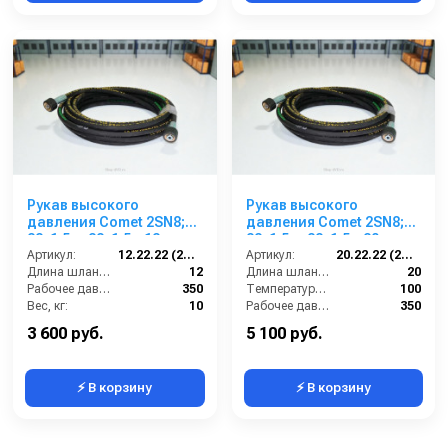
Рукав высокого
Рукав высокого
давления Comet 2SN8;
давления Comet 2SN8;
22х1,5 г- 22х1,5г; 12м
22х1,5 г- 22х1,5г; 20м
Артикул:
12.22.22 (2SN8)Comet
Артикул:
20.22.22 (2SN8)Comet
Длина шланга ВД (м):
12
Длина шланга ВД (м):
20
Рабочее давление (бар):
350
Температура (°C):
100
Вес, кг:
10
Рабочее давление (бар):
350
Диаметр внутренний:
8
Вес, кг:
10
3 600 руб.
5 100 руб.
⚡ В корзину
⚡ В корзину