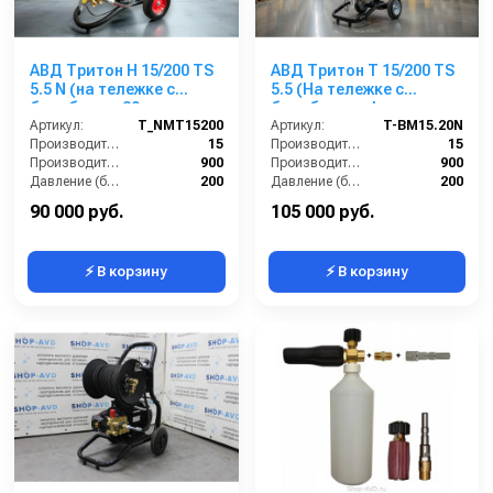
АВД Тритон Н 15/200 TS
АВД Тритон Т 15/200 TS
5.5 N (на тележке с
5.5 (На тележке с
барабаном 30м на
барабаном, фильр,
двигателе Николини)
Артикул:
T_NMT15200
переходник)
Артикул:
T-BM15.20N
Производительность (л/мин):
15
Производительность (л/мин):
15
Производительность (л/ч):
900
Производительность (л/ч):
900
Давление (бар):
200
Давление (бар):
200
Напряжение (В):
380
Мощность (кВт):
5.5
90 000 руб.
105 000 руб.
⚡ В корзину
⚡ В корзину