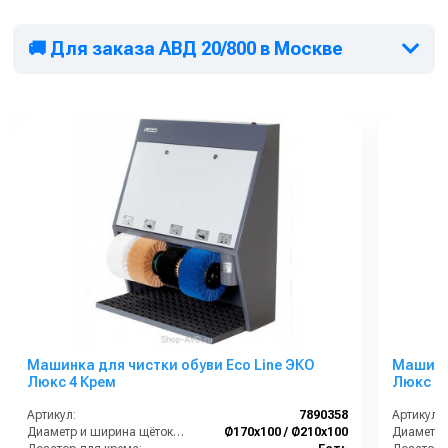
🚚 Для заказа АВД 20/800 в Москве
Машинка для чистки обуви Eco Line ЭКО
Машинка
Люкс 4 Крем
Люкс 3
Артикул:
7890358
Артикул:
Диаметр и ширина щёток (мм):
Ø170х100 / Ø210х100