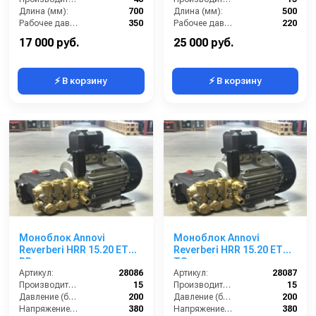
Длина (мм):
700
Длина (мм):
500
Рабочее давление (бар):
350
Рабочее давление (бар):
220
Вход:
22х1,5 наружняя резьба
Вход:
22х1,5 внутренняя резьба
17 000 руб.
25 000 руб.
⚡ В корзину
⚡ В корзину
Моноблок Annovi
Моноблок Annovi
Reverberi HRR 15.20 ET
Reverberi HRR 15.20 ET
BP
TS
Артикул:
28086
Артикул:
28087
Производительность (л/мин):
15
Производительность (л/мин):
15
Давление (бар):
200
Давление (бар):
200
Напряжение (В):
380
Напряжение (В):
380