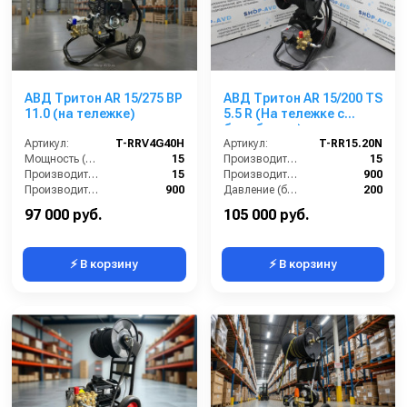
АВД Тритон AR 15/275 ВР
АВД Тритон AR 15/200 TS
11.0 (на тележке)
5.5 R (На тележке с
барабаном)
Артикул:
T-RRV4G40H
Артикул:
T-RR15.20N
Мощность (л/с):
15
Производительность (л/мин):
15
Производительность (л/мин):
15
Производительность (л/ч):
900
Производительность (л/ч):
900
Давление (бар):
200
Напряжение (В):
380
Мощность (кВт):
5.5
97 000 руб.
105 000 руб.
⚡ В корзину
⚡ В корзину