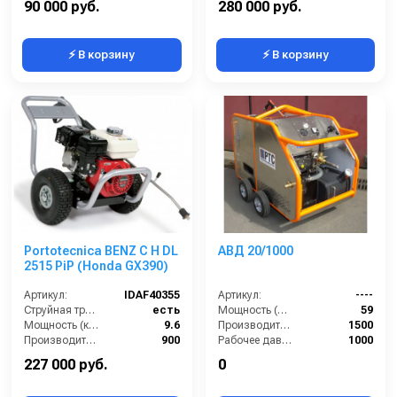
90 000 руб.
280 000 руб.
⚡ В корзину
⚡ В корзину
Portotecnica BENZ C H DL
АВД 20/1000
2515 PiP (Honda GX390)
Артикул:
IDAF40355
Артикул:
----
Струйная трубка (копьё):
есть
Мощность (л/с):
59
Мощность (кВт):
9.6
Производительность (л/ч):
1500
Производительность (л/ч):
900
Рабочее давление (бар):
1000
Уровень шума (дБ):
86
Мощность (кВт):
5.5
227 000 руб.
0