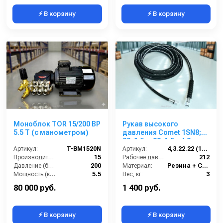
⚡ В корзину
⚡ В корзину
Моноблок TOR 15/200 BP
Рукав высокого
5.5 T (с манометром)
давления Comet 1SN8;
22х1,5 г- 22х1,5г; 4,3м +
Артикул:
T-BM1520N
защита шланга
Артикул:
4,3.22.22 (1SN8)
Производительность (л/мин):
15
Рабочее давление (бар):
212
Давление (бар):
200
Материал:
Резина + Сталь
Мощность (кВт):
5.5
Вес, кг:
3
Страна-производитель:
Россия
Страна-производитель:
Италия
80 000 руб.
1 400 руб.
⚡ В корзину
⚡ В корзину