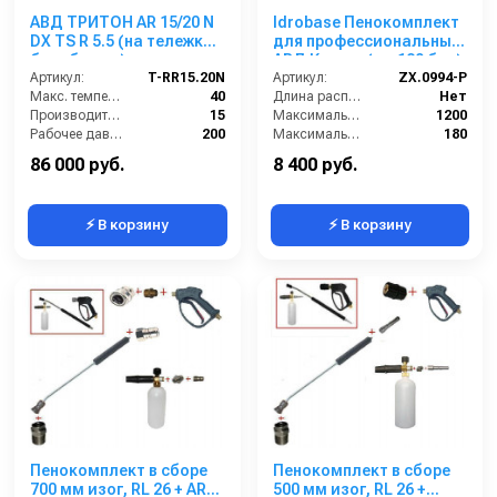
АВД ТРИТОН AR 15/20 N
Idrobase Пенокомплект
DX TS R 5.5 (на тележке с
для профессиональных
барабаном)
АВД Керхер (до 180 бар)
Артикул:
T-RR15.20N
Артикул:
ZX.0994-P
Макс. температура воды (°C):
40
Длина распылительного копья (мм):
Нет
Производительность (л/мин):
15
Максимальная производительность по воде (л/ч):
1200
Рабочее давление (бар):
200
Максимальное рабочее давление (бар):
180
Мощность (кВт):
5.5
Объём бака для моющего средства (л):
1
86 000 руб.
8 400 руб.
⚡ В корзину
⚡ В корзину
Пенокомплект в сборе
Пенокомплект в сборе
700 мм изог, RL 26 + ARS
500 мм изог, RL 26 +