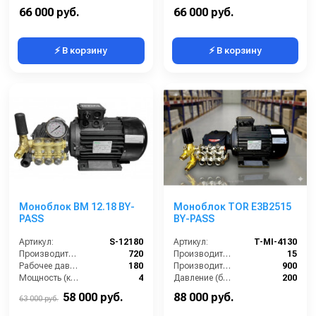
Мощность (кВт):
5.5
Мощность (кВт):
5.5
66 000 руб.
66 000 руб.
⚡ В корзину
⚡ В корзину
Моноблок BM 12.18 BY-
Моноблок TOR E3B2515
PASS
BY-PASS
Артикул:
S-12180
Артикул:
T-MI-4130
Производительность (л/ч):
720
Производительность (л/мин):
15
Рабочее давление (бар):
180
Производительность (л/ч):
900
Мощность (кВт):
4
Давление (бар):
200
Электропитание (В):
380
Напряжение (В):
380
58 000 руб.
88 000 руб.
63 000 руб.