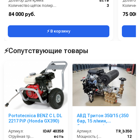
Дозатор для крема:
Есть
Дозатор 
Количество щёток полировки (шт):
3
Количество щёток предварительной очистки (шт):
1
84 000 руб.
75 000 
Мощность (Вт):
180
Мощность
⚡ В корзину
⚡Сопутствующие товары
Portotecnica BENZ C L DL
АВД Тритон 350/15 (350
2217 PiP (Honda GX390)
бар, 15 л/мин,
бензиновая)
Артикул:
IDAF 40358
Артикул:
TR_b350
Струйная трубка (копьё):
есть
Мощность (л/с):
12