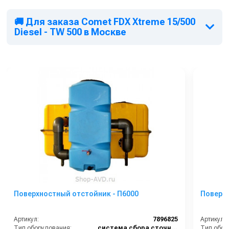
🚚 Для заказа Comet FDX Xtreme 15/500
Diesel - TW 500 в Москве
Поверхностный отстойник - П6000
Поверхн
Артикул:
7896825
Артикул:
Тип оборудования:
система сбора сточных вод
Тип обор