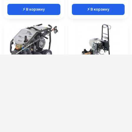
⚡ В корзину
⚡ В корзину
Comet FDX Xtreme 15/500
Comet FDX 2 12/170
- TW 500
Артикул:
9058000100
Артикул:
9020030300
Струйная трубка (копьё):
есть
Мощность (л/с):
13
Мин. давление (бар):
30
Производительность (л/ч):
740
Производительность (л/ч):
900
Рабочее давление (бар):
170
Рабочее давление (бар):
500
Масса (кг):
34
975 000 руб.
127 000 руб.
⚡ В корзину
⚡ В корзину