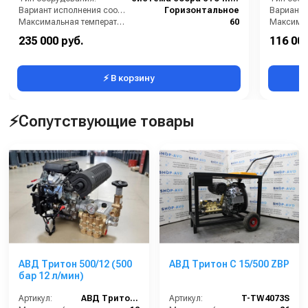
Вариант исполнения сооружения:
Горизонтальное
Максимальная температура жидкости (°C):
60
Максимальный объем (л):
6000
Максимал
235 000 руб.
116 000
Рабочий объём (л):
6000
Масса, за
⚡ В корзину
⚡Сопутствующие товары
АВД Тритон 500/12 (500
АВД Тритон C 15/500 ZBP
бар 12 л/мин)
Артикул:
АВД Тритон 500/12 (500 бар 12 л/мин)
Артикул:
T-TW4073S