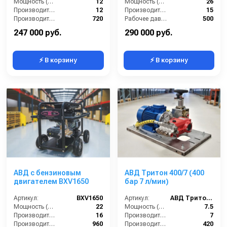
Мощность (л/с):
12
Мощность (л/с):
26
Производительность (л/мин):
12
Производительность (л/мин):
15
Производительность (л/ч):
720
Рабочее давление (бар):
500
Рабочее давление (бар):
500
Страна-производитель:
Россия
247 000 руб.
290 000 руб.
⚡ В корзину
⚡ В корзину
АВД с бензиновым
АВД Тритон 400/7 (400
двигателем BXV1650
бар 7 л/мин)
Артикул:
BXV1650
Артикул:
АВД Тритон 400/7
Мощность (л/с):
22
Мощность (л/с):
7.5
Производительность (л/мин):
16
Производительность (л/мин):
7
Производительность (л/ч):
960
Производительность (л/ч):
420