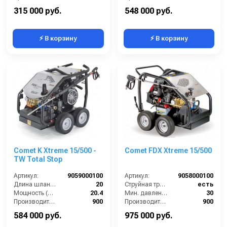
Рабочее давление (бар):
500
Скорость вращения (об/мин):
1450
315 000 руб.
548 000 руб.
⚡ В корзину
⚡ В корзину
Comet K Xtreme 15/500 -
Comet FDX Xtreme 15/500
TW Total Stop
Артикул:
9059000100
Артикул:
9058000100
Длина шланга ВД (м):
20
Струйная трубка (копьё):
есть
Мощность (л/с):
20.4
Мин. давление (бар):
30
Производительность (л/ч):
900
Производительность (л/ч):
900
Рабочее давление (бар):
500
Мощность двигателя (лс):
24
584 000 руб.
975 000 руб.