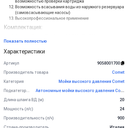
возможностью проверки картриджа
Возможность всасывания воды из наружного резервуара
(самовсасывающие насосы)
Высокопрофессиональное применение
Комплектация:
Аппарат Comet FDX Xtreme 15/500 - TW 500
Показать полностью
Шланг высокого давления 20 м
Пистолет
Характеристики
Струйная трубка (копьё)
Фильтр тонкой очистки
Артикул
9058001700
Форсунка
Манометр
Производитель товара
Comet
Категория
Мойки высокого давления Comet
Подкатегория
Автономные мойки высокого давления Comet
Длина шланга ВД (м)
20
Мощность (л/с)
24
Производительность (л/ч)
900
Страна-производитель
Италия