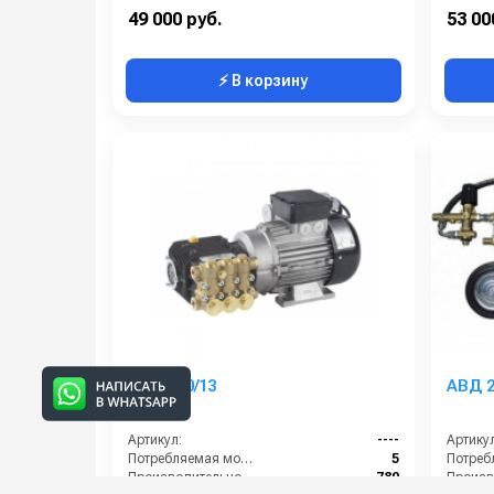
Мощность (кВт):
4.0
Электро
49 000 руб.
53 00
⚡ В корзину
АВД 180/13
АВД 2
Артикул:
----
Артикул
Потребляемая мощность (кВт):
5
Производительность (л/ч):
780