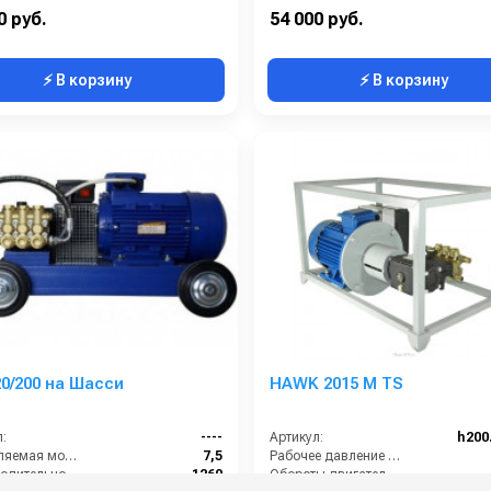
питание (В):
380
Производительность (л/ч):
0 руб.
54 000 руб.
⚡ В корзину
⚡ В корзину
0/200 на Шасси
HAWK 2015 M TS
:
----
Артикул:
h200
Потребляемая мощность (кВт):
7,5
Рабочее давление (бар):
Производительность (л/ч):
1260
Обороты двигателя (об/мин):