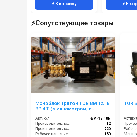
⚡ В корзину
⚡ В ко
⚡Сопутствующие товары
Моноблок Тритон TOR ВМ 12.18
TOR B
ВР 4 Т (с манометром, с
аварийным регулятором
Артикул:
T-BM-12.18N
Артикул
давления SVL17 170 бар, без
Производительность (л/мин):
12
электрики)
Производительность (л/ч):
720
Рабочее давление (бар):
180
Мощнос