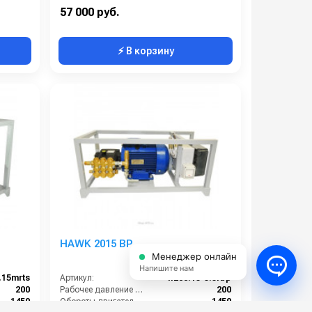
900
Электропитание (В):
380
57 000 руб.
⚡ В корзину
HAWK 2015 BP
Менеджер онлайн
Напишите нам
.15mrts
Артикул:
h200.15-5.5rbp
200
Рабочее давление (бар):
200
1450
Обороты двигателя (об/мин):
1450