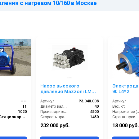
вления с нагревом 10/160 в Москве
Насос высокого
Электродв
давления Mazzoni LM
90 L4Y2
80280R
----
Артикул:
P3.040.008
Артикул:
11
Диаметр вала (мм):
40
Вес, кг:
1020
Производительность (л/ч):
4800
Напряжение
Стационарные
Скорость вращения (об/мин):
1450
Страна-производитель:
Италия
Тип вала:
внешний гладкий
Мощность (кВт):
232 000 руб.
18 000 руб.
280
Страна-производитель:
Италия
Обороты двигателя (об/мин