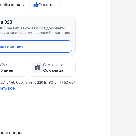
собы оплаты
Гарантия
 и B2B
ный расчёт, закрывающие документы.
ля компаний и организаций. Почта для
ить заявку
о РФ
Самовывоз
🏬
–5 дней
Со склада
 л/ч, 160 бар, 3 кВт, 220 В, 80 кг, 1450 об/
зать все
ющей среды.