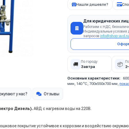
Нашли дешевле?
Спо
Для юридических лиц
Работаем с НДС, безналич
Индивидуальные условия д
запросов
info@shop-avd.ru
Оформ
По городу
П
🚚
📦
Завтра
2
Основные характеристики:
600
мин, 140 °C, 700х550х700 мм,
пока
окупают у нас?
Отзывы
Електро Дизель).
АВД с нагревом воды на 220В.
орошковое покрытие устойчивое к коррозии и воздействию окружа