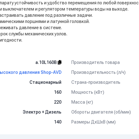
парату устойчивость и удобство перемещения по любой поверхнос
м выключателем и регулятором температуры воды на выходе.
астраивать давление под различные задачи.
амическими поршнями и латунной головкой.
еживать давление в системе.
срок службы механических узлов.
игодности.
Производитель товара
a.10L160B
Производительность (л/ч)
ысокого давления Shop-AVD
Страна-производитель
Стационарный
Мощность (кВт)
160
Масса (кг)
220
Обороты двигателя (об/мин)
Электро + Дизель
Размеры ДхШхВ (мм)
140