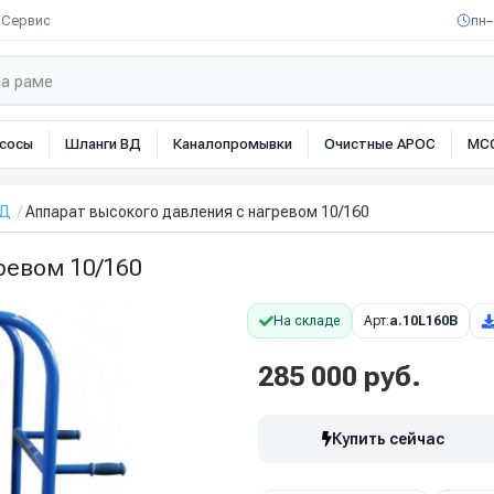
Сервис
пн–
сосы
Шланги ВД
Каналопромывки
Очистные АРОС
МС
ВД
Аппарат высокого давления с нагревом 10/160
ревом 10/160
На складе
Арт:
a.10L160B
285 000 руб.
Купить сейчас