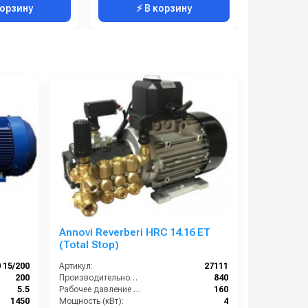
корзину
⚡ В корзину
⚡ 
Annovi Reverberi HRC 14.16 ET
(Total Stop)
 15/200
Артикул:
27111
200
Производительность (л/ч):
840
5.5
Рабочее давление (бар):
160
1450
Мощность (кВт):
4