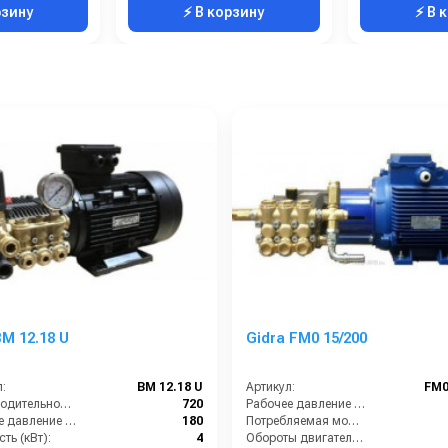
рзину
⚡ В корзину
⚡ В 
M 12.18 U
Gidra FM0 15/200
:
BM 12.18 U
Артикул:
FM0
Производительность (л/ч):
720
Рабочее давление (бар):
Рабочее давление (бар):
180
Потребляемая мощность (кВт):
ть (кВт):
4
Обороты двигателя (об/мин):