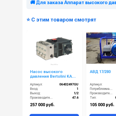
🚚 Для заказа Аппарат высокого да
⭐ С этим товаром смотрят
Насос высокого
АВД 17/280
давления Bertolini KA
4815
Артикул:
06402497GU
Артикул:
Вход:
1
Потребляемая мощность (кВт):
Выход:
1/2
Производительность (л/ч):
Производительность (л/мин):
47.6
Тип:
Температура (°C):
74
Страна-производитель:
257 000 руб.
105 000 руб.
В коробке:
1
Рабочее давление (бар):