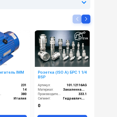
игатель IMM
Розетка (ISO A) БРС 1 1/4
Мойка в
BSP
давления
231
Артикул:
101.12116AG
Артикул:
14
Материал:
Закаленная углеродистая сталь с цинковым покрытием
Насадка:
 (В):
380
Производительность (л/мин):
333.1
Пистолет:
Италия
Сегмент:
Гидравлический сегмент
Подключени
1.5
Рабочее давление (бар):
230
0
57 000 ру
):
1390
Щетка: