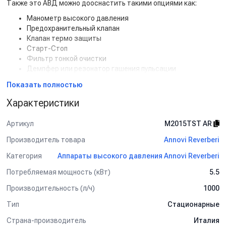
Также это АВД можно дооснастить такими опциями как:
Манометр высокого давления
Предохранительный клапан
Клапан термо защиты
Старт-Стоп
Фильтр тонкой очистки
Демпфер или резонатор гашения пульсации
Счетчик моточасосов
Показать полностью
Пульт дистанционного управления на 24V
Характеристики
Артикул
M2015TST AR
Производитель товара
Annovi Reverberi
Категория
Аппараты высокого давления Annovi Reverberi
Потребляемая мощность (кВт)
5.5
Производительность (л/ч)
1000
Тип
Стационарные
Страна-производитель
Италия