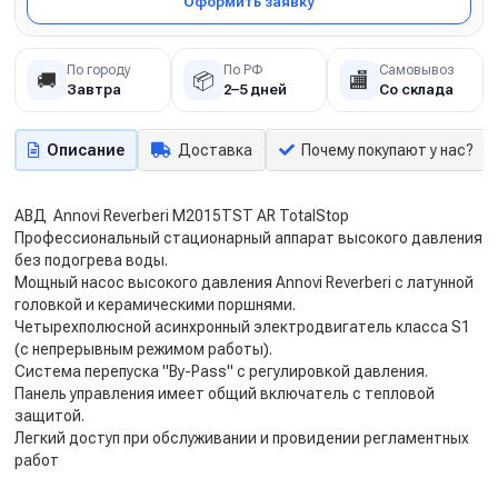
Оформить заявку
По городу
По РФ
Самовывоз
🚚
📦
🏬
Завтра
2–5 дней
Со склада
Описание
Доставка
Почему покупают у нас?
АВД Annovi Reverberi M2015TST AR TotalStop
Профессиональный стационарный аппарат высокого давления
без подогрева воды.
Мощный насос высокого давления Annovi Reverberi с латунной
головкой и керамическими поршнями.
Четырехполюсной асинхронный электродвигатель класса S1
(с непрерывным режимом работы).
Система перепуска "By-Pass" с регулировкой давления.
Панель управления имеет общий включатель с тепловой
защитой.
Легкий доступ при обслуживании и провидении регламентных
работ