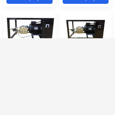
АВД Annovi Reverberi
Annovi Reverberi FX 1815
FX2515TST AR TotalStop
By-Pass
Артикул:
FX2515TST AR
Артикул:
FX1815BP-AR
Потребляемая мощность (кВт):
6.5
Производительность (л/ч):
840
Производительность (л/ч):
1000
Рабочее давление (бар):
180
Рабочее давление (бар):
260
Мощность (кВт):
4
Мощность (кВт):
7.5
Электропитание (В):
380
83 000 руб.
65 000 руб.
⚡ В корзину
⚡ В корзину