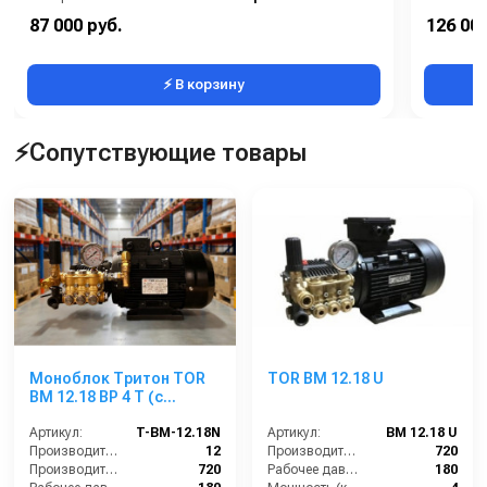
Производительность (л/мин):
40
Мощность
87 000 руб.
126 000
В коробке:
1
Масса (кг
⚡ В корзину
⚡Сопутствующие товары
Моноблок Тритон TOR
TOR BM 12.18 U
ВМ 12.18 ВР 4 Т (с
манометром, с
аварийным
Артикул:
T-BM-12.18N
Артикул:
BM 12.18 U
регулятором давления
Производительность (л/мин):
12
Производительность (л/ч):
720
SVL17 170 бар, без
Производительность (л/ч):
720
Рабочее давление (бар):
180