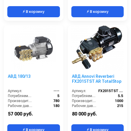
⚡ В корзину
⚡ В корзину
АВД 180/13
АВД Annovi Reverberi
FX2015TST AR TotalStop
Артикул:
----
Артикул:
FX2015TST AR
Потребляемая мощность (кВт):
5
Потребляемая мощность (кВт):
5.5
Производительность (л/ч):
780
Производительность (л/ч):
1000
Рабочее давление (бар):
180
Рабочее давление (бар):
215
Мощность (кВт):
5
Мощность (кВт):
5.5
57 000 руб.
80 000 руб.
⚡ В корзину
⚡ В корзину