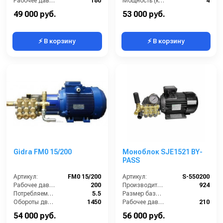
электрики)
Рабочее давление (бар):
180
Мощность (кВт):
4
Мощность (кВт):
4.0
Электропитание (В):
380
49 000 руб.
53 000 руб.
⚡ В корзину
⚡ В корзину
Gidra FM0 15/200
Моноблок SJE1521 BY-
PASS
Артикул:
FM0 15/200
Артикул:
S-550200
Рабочее давление (бар):
200
Производительность (л/ч):
924
Потребляемая мощность (кВт):
5.5
Размер базовой станции (ДхШхВ):
Обороты двигателя (об/мин):
1450
Рабочее давление (бар):
210
Производительность (л/ч):
900
Мощность (кВт):
5.5
54 000 руб.
56 000 руб.