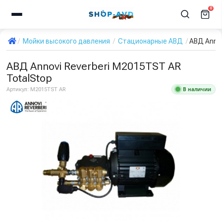
0
Мойки высокого давления
Стационарные АВД
АВД Annov
АВД Annovi Reverberi M2015TST AR
TotalStop
В наличии
Артикул:
M2015TST AR