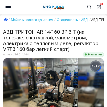
0
Мойки высокого давления
Стационарные АВД
АВД ТРИТО
АВД ТРИТОН AR 14/160 BP 3 T (на
тележке, с катушкой,манометром,
электрика с тепловым реле, регулятор
VRT3 160 бар легкий старт)
В наличии
Артикул:
T-RC14.16N
AUTO