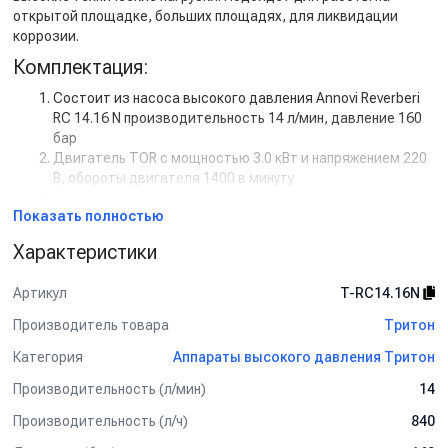
открытой площадке, больших площадях, для ликвидации
коррозии.
Комплектация:
Состоит из насоса высокого давления Annovi Reverberi
RC 14.16 N производительность 14 л/мин, давление 160
бар
Двигатель TOR с мощностью 3.0 кВт и напряжением 220
В, обороты двигателя 1400 в минуту
Усиленная рама нашего производства
Показать полностью
Пускателем на 3.0 кВт
Регулятором высокого давления с системой Total Stop
Характеристики
Шланг для чистки труб и промывки канализации ( от
катушки к форсункам) 3/8 - 1/4 внеш, 1SN-06, 20 м, 350
Артикул
T-RC14.16N
бар. Однооплеточный
Форсунка каналопромывочная ( с боем вперед и назад,
Производитель товара
Тритон
вход 1/4 внут, 1х3 отверстие, размер 055)
Категория
Аппараты высокого давления Тритон
Форсунка вращающаяся каналопромывочная ( вход
1/4,размер 055)
Производительность (л/мин)
14
Фильтр отчистки F5, 150 micron, 10 bar, 30l/min,
1/2внут-1/2внут
Производительность (л/ч)
840