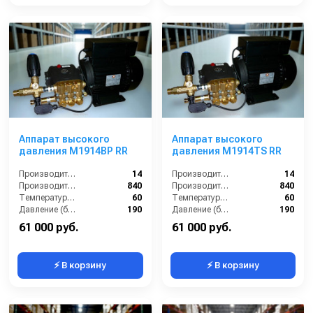
Аппарат высокого
Аппарат высокого
давления M1914BP RR
давления М1914TS RR
Производительность (л/мин):
14
Производительность (л/мин):
14
Производительность (л/ч):
840
Производительность (л/ч):
840
Температура (°C):
60
Температура (°C):
60
Давление (бар):
190
Давление (бар):
190
61 000 руб.
61 000 руб.
⚡ В корзину
⚡ В корзину