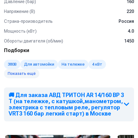
Дополнительная комплектация:
Давление (бар)
160
Манометр
Напряжение (В)
220
Задержка выключения двигателя с таймером (от 5 сек
Страна-производитель
Россия
до 50 сек)
Кнопкой на 12В для установки на стену.
Мощность (кВт)
4.0
Рама настенная
Рама на колесах
Обороты двигателя (об/мин)
1450
Барабан для шланга от 10 м до 50 м
Подборки
Пенокомплект
Шланг высокого давления от 1 м до 50 м
380В
Для автомойки
На тележке
4 кВт
Турбофреза
Система пескоструй
Показать ещё
Спектр применения:
Используется на профессиональных автомойках, как
🚚 Для заказа АВД ТРИТОН AR 14/160 BP 3
легкого типа так и грузового.
T (на тележке, с катушкой,манометром,
Мойка любых поверхностей, в т.ч. подготовка
электрика с тепловым реле, регулятор
поверхностей к нанесению покрытий без использования
VRT3 160 бар легкий старт) в Москве
абразива
Мойка котлов, теплообменников, испарителей и другого
оборудования от отложений и накипи