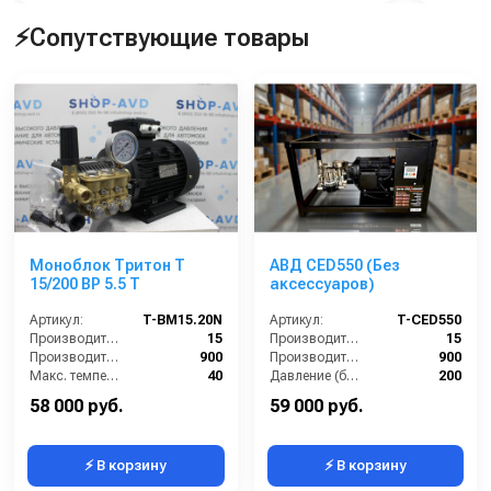
⚡Сопутствующие товары
Моноблок Тритон T
АВД CED550 (Без
15/200 BP 5.5 T
аксессуаров)
Артикул:
T-BM15.20N
Артикул:
T-CED550
Производительность (л/мин):
15
Производительность (л/мин):
15
Производительность (л/ч):
900
Производительность (л/ч):
900
Макс. температура воды на входе (°C):
40
Давление (бар):
200
Обороты двигателя (об/мин):
1450
Напряжение (В):
380
58 000 руб.
59 000 руб.
⚡ В корзину
⚡ В корзину