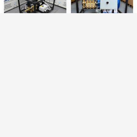
АВД Тритон B 10/160 TS
АВД ТРИТОН TML 1520
3 B
200/15 T 5.5
Артикул:
B10.160B
Артикул:
T-TML1520-В
Производительность (л/мин):
10
Производительность (л/мин):
15
Макс. температура воды на входе (°C):
60
Производительность (л/ч):
900
Обороты двигателя (об/мин):
1450
Давление (бар):
200
Электропитание (В):
220
Напряжение (В):
380
130 000 руб.
78 000 руб.
⚡ В корзину
⚡ В корзину