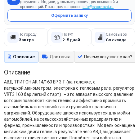
документы. Индивидуальные условия для компаний и
организаций. Почта для запросов
info@shop-avd.ru
Оформить заявку
По городу
По РФ
Самовывоз
🚚
📦
🏬
Завтра
2–5 дней
Со склада
Описание
Доставка
Почему покупают у нас?
Описание:
АВД ТРИТОН AR 14/160 BP 3 T (на тележке, с
катушкой,манометром, электрика с тепловым реле, регулятор
VRT3 160 бар легкий старт) – это аппарат высокого давления
который позволяет качественно и эффективно промывать
автомобиль как легковой так и грузовой от различных
загрязнений. Оборудование широко используется для мойки
автомобилей, на сельскохозяйственных предприятиях и
фермах, промышленности и производствах. Модель оснащена
китайским двигателем, в результате чего АВД выдерживает
высокие технические нагрузки. Подойдет для работы на