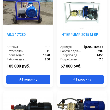
АВД 17/280
INTERPUMP 2015 M BP
Артикул:
----
Артикул:
ip200.15mbp
Потребляемая мощность (кВт):
11
Рабочее давление (бар):
200
Производительность (л/ч):
1020
Обороты двигателя (об/мин):
1450
Рабочее давление (бар):
280
Потребляемая мощность (кВт):
7.5
Мощность (кВт):
4
Масса (кг):
50
105 000 руб.
67 000 руб.
⚡ В корзину
⚡ В корзину