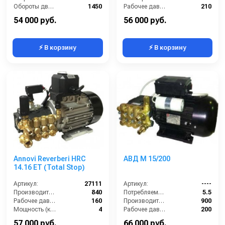
Обороты двигателя (об/мин):
1450
Рабочее давление (бар):
210
Производительность (л/ч):
900
Мощность (кВт):
5.5
54 000 руб.
56 000 руб.
⚡ В корзину
⚡ В корзину
Annovi Reverberi HRC
АВД М 15/200
14.16 ET (Total Stop)
Артикул:
27111
Артикул:
----
Производительность (л/ч):
840
Потребляемая мощность (кВт):
5.5
Рабочее давление (бар):
160
Производительность (л/ч):
900
Мощность (кВт):
4
Рабочее давление (бар):
200
Электропитание (В):
380
Мощность (кВт):
5.5
57 000 руб.
66 000 руб.