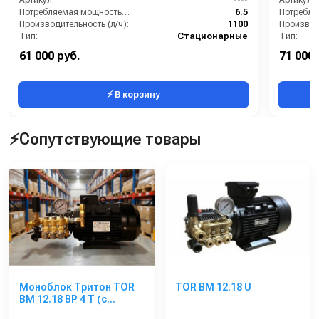
Артикул:
----
Артикул:
Потребляемая мощность (кВт):
6.5
Производительность (л/ч):
1100
Производи
Тип:
Стационарные
Тип:
Страна-производитель:
Италия
Страна-п
61 000 руб.
71 000 
Рабочее давление (бар):
215
Рабочее д
⚡ В корзину
⚡Сопутствующие товары
Моноблок Тритон TOR
TOR BM 12.18 U
ВМ 12.18 ВР 4 Т (с
манометром, с