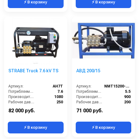
⚡ В корзину
⚡ В корзину
STRABE Truck 7.6 kV TS
АВД 200/15
Артикул:
AH7T
Артикул:
NMT15200-UR
Потребляемая мощность (кВт):
7.6
Потребляемая мощность (кВт):
5.5
Производительность (л/ч):
1080
Производительность (л/ч):
900
Рабочее давление (бар):
250
Рабочее давление (бар):
200
Мощность (кВт):
7.6
Мощность (кВт):
5.5
82 000 руб.
71 000 руб.
⚡ В корзину
⚡ В корзину