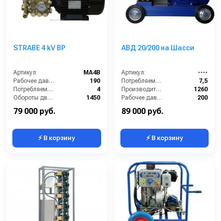
STRABE 4 kV BP
АВД 20/200 на Шасси
Артикул:
MA4B
Артикул:
----
Рабочее давление (бар):
190
Потребляемая мощность (кВт):
7,5
Потребляемая мощность (кВт):
4
Производительность (л/ч):
1260
Обороты двигателя (об/мин):
1450
Рабочее давление (бар):
200
Производительность (л/ч):
900
Мощность (кВт):
7.5
79 000 руб.
89 000 руб.
⚡ В корзину
⚡ В корзину