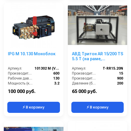
IPG M 10.130 Моноблок
АВД Тритон AR 15/200 TS
5.5 T (на раме,
электрика,
Артикул:
101302 М (VER.107)*
теплозащита)
Артикул:
T-RR15.20N
Производительность (л/ч):
600
Производительность (л/мин):
15
Рабочее давление (бар):
130
Производительность (л/ч):
900
Мощность (кВт):
3.2
Давление (бар):
200
Электропитание (В):
220
Напряжение (В):
380
100 000 руб.
65 000 руб.
⚡ В корзину
⚡ В корзину