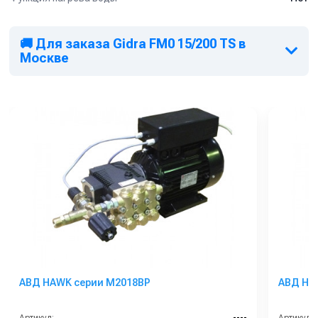
🚚 Для заказа Gidra FM0 15/200 TS в
Москве
АВД HAWK серии M2018BP
АВД HA