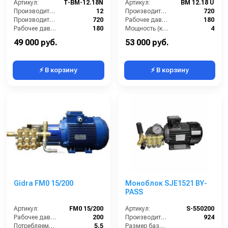
аварийным
Артикул:
T-BM-12.18N
Артикул:
BM 12.18 U
регулятором давления
Производительность (л/мин):
12
Производительность (л/ч):
720
SVL17 170 бар, без
Производительность (л/ч):
720
Рабочее давление (бар):
180
электрики)
Рабочее давление (бар):
180
Мощность (кВт):
4
Мощность (кВт):
4.0
Электропитание (В):
380
49 000 руб.
53 000 руб.
⚡ В корзину
⚡ В корзину
Gidra FM0 15/200
Моноблок SJE1521 BY-
PASS
Артикул:
FM0 15/200
Артикул:
S-550200
Рабочее давление (бар):
200
Производительность (л/ч):
924
Потребляемая мощность (кВт):
5.5
Размер базовой станции (ДхШхВ):