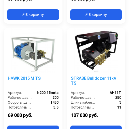
⚡ В корзину
⚡ В корзину
HAWK 2015 M TS
STRABE Bulldozer 11kV
TS
Артикул:
h200.15mrts
Артикул:
AH11T
Рабочее давление (бар):
200
Рабочее давление (бар):
250
Обороты двигателя (об/мин):
1450
Длина кабеля (м):
3
Потребляемая мощность (кВт):
5.5
Потребляемая мощность (кВт):
11
Масса (кг):
48
Обороты двигателя (об/мин):
1450
69 000 руб.
107 000 руб.