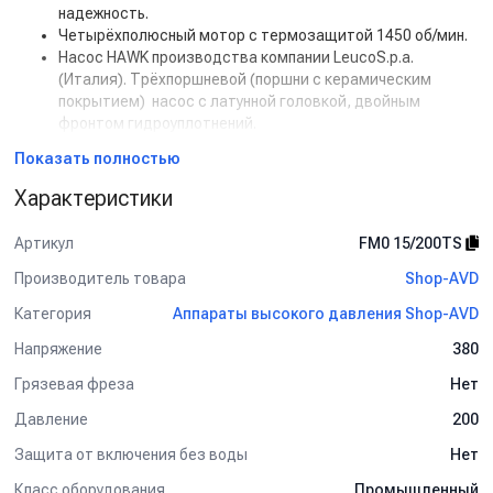
надежность.
Четырёхполюсный мотор с термозащитой 1450 об/мин.
Насос HAWK производства компании LeucoS.p.a.
(Италия). Трёхпоршневой (поршни с керамическим
покрытием) насос с латунной головкой, двойным
фронтом гидроуплотнений.
Воздушное охлаждение двигателя
Показать полностью
Всасывающие и нагнетающие клапаны из нержавеющей
стали
Характеристики
Низкое напряжение 24В системы управления (позволяет
применить дистанционное управление аппаратом).
Артикул
FM0 15/200TS
Производитель товара
Shop-AVD
Комплект поставки:
поставляется без аксессуаров
Категория
Аппараты высокого давления Shop-AVD
Напряжение
380
Грязевая фреза
Нет
Давление
200
Защита от включения без воды
Нет
Класс оборудования
Промышленный