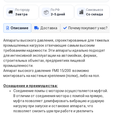
По городу
По РФ
Самовывоз
🚚
📦
🏬
Завтра
2–5 дней
Со склада
Описание
Доставка
Почему покупают у нас?
Аппараты высокого давления, спроектированные для тяжелых
промышленных нагрузок отвечающие самым высоким
требованиям надежности. Эти аппараты идеально подходят
для интенсивной эксплуатации на автомойках, фермах,
строительных объектах, предприятиях пищевой
промышленности.
Аппарат высокого давления FM0 15/200 возможно
монтировать на настеные крепления (полки), либо на пол.
Оснащение и преимущества:
Соединение помпы с мотором осуществляется муфтой.
В отличии от соединения мотора с помпой на прямую,
муфта позволяет демпфировать вибрацию и ударную
нагрузку при запуске и остановке аппарата, что
позволяет снизить шум при работе и увеличить