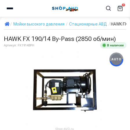
0
Мойки высокого давления
Стационарные АВД
HAWK FX 1
HAWK FX 190/14 By-Pass (2850 об/мин)
В наличии
Артикул:
FX1914BPH
AUTO