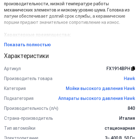
производительности, низкой температуре работы
механических элементов и низкому уровню шума. Головка из
латуни обеспечивает долгий срок службы, а керамические
поршни придают значительное сопротивление на износ.
Характерные преимущества:
- Насос высокого давления
HAWK
, насос с латунной головкой и
Показать полностью
керамическими поршнями.
- Четырёхполюсной асихронный двигатель (2850 об/мин).
Характеристики
- Клапан By-Pass с регулированием подачи давления.
- Опорная металлическая пластина для защиты By-Pass от
Артикул
FX1914BPH
механических нагрузок.
- Общий включатель с тепловой защитой.
Производитель товара
Hawk
- Термостатический клапан для защиты насоса от перегрева
Категория
Мойки высокого давления Hawk
пока аппарат находится в фазе By Pass.
- Рамная конструкция. Каркас из окрашенной стали.
Подкатегория
Аппараты высокого давления Hawk
Возможность крепежа на стене или на подставке.
Производительность (л/ч)
840
- Конструкция корпуса обеспечивает легкий доступ для
монтажа и обслуживания мойки высокого давления.
Страна-производитель
Италия
- Модульная конструкция предусматривает объединение
нескольких аппаратов путём установки аппаратов в колонну
Тип автомойки
стационарная
один на другой.
Электропитание
3~ 400 В. 50 Гц