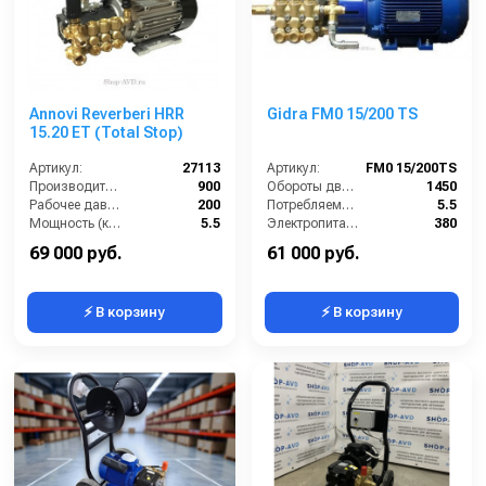
Annovi Reverberi HRR
Gidra FM0 15/200 TS
15.20 ET (Total Stop)
Артикул:
27113
Артикул:
FM0 15/200TS
Производительность (л/ч):
900
Обороты двигателя (об/мин):
1450
Рабочее давление (бар):
200
Потребляемая мощность (кВт):
5.5
Мощность (кВт):
5.5
Электропитание (В):
380
Электропитание (В):
380
Производительность (л/ч):
900
69 000 руб.
61 000 руб.
⚡ В корзину
⚡ В корзину