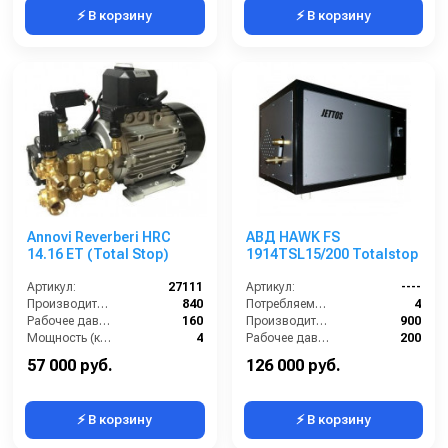
⚡ В корзину
⚡ В корзину
Annovi Reverberi HRC
АВД HAWK FS
14.16 ET (Total Stop)
1914TSL15/200 Totalstop
Артикул:
27111
Артикул:
----
Производительность (л/ч):
840
Потребляемая мощность (кВт):
4
Рабочее давление (бар):
160
Производительность (л/ч):
900
Мощность (кВт):
4
Рабочее давление (бар):
200
Электропитание (В):
380
Мощность (кВт):
5.5
57 000 руб.
126 000 руб.
⚡ В корзину
⚡ В корзину