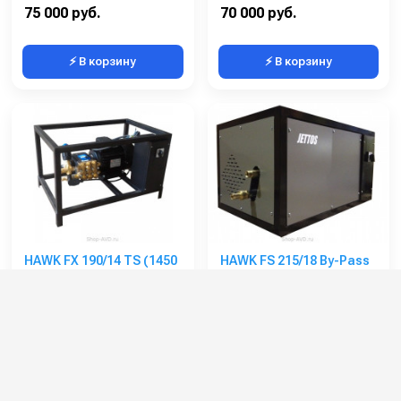
Мощность (кВт):
5.5
Электропитание (В):
380
75 000 руб.
70 000 руб.
⚡ В корзину
⚡ В корзину
HAWK FX 190/14 TS (1450
HAWK FS 215/18 By-Pass
об/мин)
Артикул:
FX1914TSL
Артикул:
FS2018BP
Производительность (л/ч):
840
Производительность (л/ч):
1000
Рабочее давление (бар):
190
Рабочее давление (бар):
215
Мощность (кВт):
4
Мощность (кВт):
6.5
Электропитание (В):
380
Электропитание (В):
380
72 000 руб.
96 000 руб.