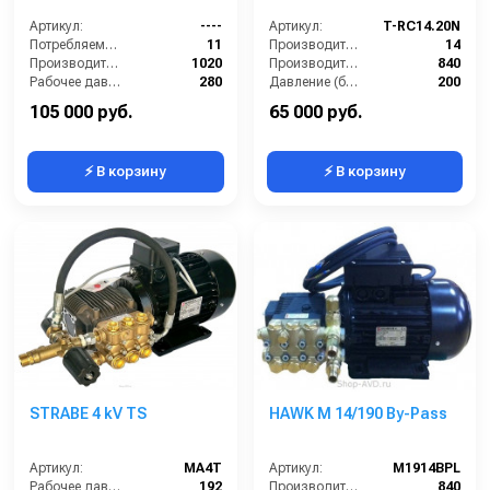
Артикул:
----
Артикул:
T-RС14.20N
Потребляемая мощность (кВт):
11
Производительность (л/мин):
14
Производительность (л/ч):
1020
Производительность (л/ч):
840
Рабочее давление (бар):
280
Давление (бар):
200
Мощность (кВт):
4
Напряжение (В):
380
105 000 руб.
65 000 руб.
⚡ В корзину
⚡ В корзину
STRABE 4 kV TS
HAWK M 14/190 By-Pass
Артикул:
MA4T
Артикул:
M1914BPL
Рабочее давление (бар):
192
Производительность (л/ч):
840