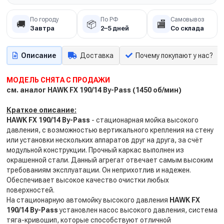
По городу
По РФ
Самовывоз
🚚
📦
🏬
Завтра
2–5 дней
Со склада
Описание
Доставка
Почему покупают у нас?
МОДЕЛЬ СНЯТА С ПРОДАЖИ
см. аналог HAWK FX 190/14 By-Pass (1450 об/мин)
Краткое описание:
HAWK FX 190/14 By-Pass
- стационарная мойка высокого
давления, с возможностью вертикального крепления на стену
или установки нескольких аппаратов друг на друга, за счёт
модульной конструкции. Прочный каркас выполнен из
окрашенной стали. Данный агрегат отвечает самым высоким
требованиям эксплуатации. Он неприхотлив и надежен.
Обеспечивает высокое качество очистки любых
поверхностей.
На стационарную автомойку высокого давления
HAWK FX
190/14 By-Pass
установлен насос высокого давления, система
тяга-кривошип, которые способствуют отличной