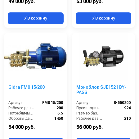
Total-Stop
. Если перерыв в работе мойки высокого давления
49 000 руб.
53 000 руб.
с выключенным пистолетом составляет более 5 минут, то
необходимо выключить мойку высокого давления.
⚡ В корзину
⚡ В корзину
Gidra FM0 15/200
Моноблок SJE1521 BY-
PASS
Артикул:
FM0 15/200
Артикул:
S-550200
Рабочее давление (бар):
200
Производительность (л/ч):
924
Потребляемая мощность (кВт):
5.5
Размер базовой станции (ДхШхВ):
Обороты двигателя (об/мин):
1450
Рабочее давление (бар):
210
Производительность (л/ч):
900
Мощность (кВт):
5.5
54 000 руб.
56 000 руб.