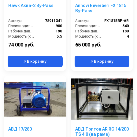
Hawk Аква-2 By-Pass
Annovi Reverberi FX 1815
By-Pass
Артикул:
78911341
Артикул:
FX1815BP-AR
Производительность (л/ч):
900
Производительность (л/ч):
840
Рабочее давление (бар):
190
Рабочее давление (бар):
180
Мощность (кВт):
5.5
Мощность (кВт):
4
Электропитание (В):
380
Электропитание (В):
380
74 000 руб.
65 000 руб.
⚡ В корзину
⚡ В корзину
АВД 17/280
АВД Тритон AR RC 14/200
TS 4.0 (на раме)