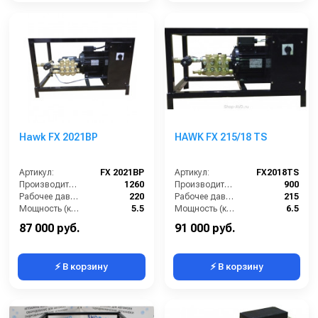
Hawk FX 2021BP
HAWK FX 215/18 TS
Артикул:
FX 2021BP
Артикул:
FX2018TS
Производительность (л/ч):
1260
Производительность (л/ч):
900
Рабочее давление (бар):
220
Рабочее давление (бар):
215
Мощность (кВт):
5.5
Мощность (кВт):
6.5
Электропитание (В):
380
Электропитание (В):
380
87 000 руб.
91 000 руб.
⚡ В корзину
⚡ В корзину