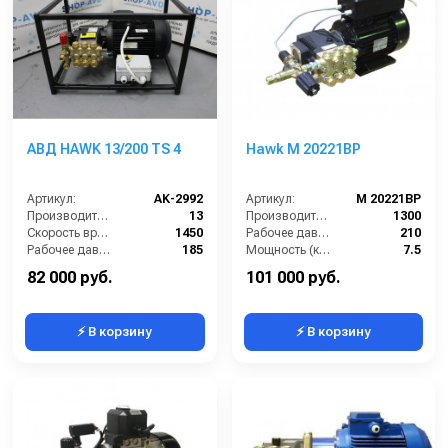
АВД HAWK 13/200 TS 4
Hawk M 20221BP
Артикул:
AK-2992
Артикул:
M 20221BP
Производительность (л/мин):
13
Производительность (л/ч):
1300
Скорость вращения (об/мин):
1450
Рабочее давление (бар):
210
Рабочее давление (бар):
185
Мощность (кВт):
7.5
Мощность (кВт):
4
Электропитание (В):
380
82 000 руб.
101 000 руб.
⚡ В корзину
⚡ В корзину