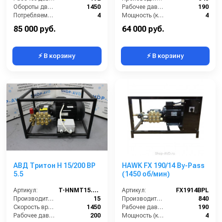
Обороты двигателя (об/мин):
1450
Рабочее давление (бар):
190
Потребляемая мощность (кВт):
4
Мощность (кВт):
4
Производительность (л/ч):
900
Электропитание (В):
380
85 000 руб.
64 000 руб.
⚡ В корзину
⚡ В корзину
АВД Тритон H 15/200 BP
HAWK FX 190/14 By-Pass
5.5
(1450 об/мин)
Артикул:
T-HNMT15.20R
Артикул:
FX1914BPL
Производительность (л/мин):
15
Производительность (л/ч):
840
Скорость вращения (об/мин):
1450
Рабочее давление (бар):
190
Рабочее давление (бар):
200
Мощность (кВт):
4