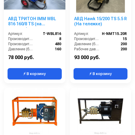
АВД ТРИТОН IMM WBL
АВД Hawk 15/200 TS 5.5 R
816 160/8 TS (на
(На тележке)
тележке)
Артикул:
T-WBL816
Артикул:
H-NMT15.20R
Производительность (л/мин):
8
Производительность (л/мин):
15
Производительность (л/ч):
480
Давление (бар):
200
Давление (бар):
160
Рабочее давление (бар):
200
Напряжение (В):
380
Мощность (кВт):
5.5
78 000 руб.
93 000 руб.
⚡ В корзину
⚡ В корзину