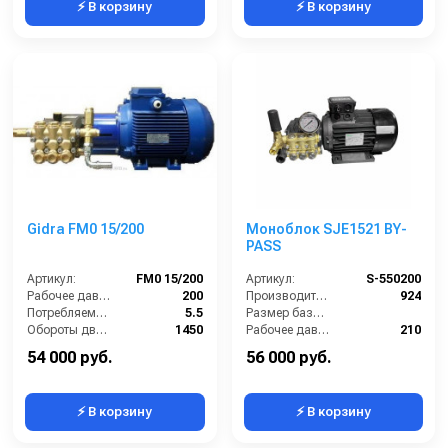
⚡ В корзину
⚡ В корзину
Gidra FM0 15/200
Моноблок SJE1521 BY-
PASS
Артикул:
FM0 15/200
Артикул:
S-550200
Рабочее давление (бар):
200
Производительность (л/ч):
924
Потребляемая мощность (кВт):
5.5
Размер базовой станции (ДхШхВ):
Обороты двигателя (об/мин):
1450
Рабочее давление (бар):
210
Производительность (л/ч):
900
Мощность (кВт):
5.5
54 000 руб.
56 000 руб.
⚡ В корзину
⚡ В корзину