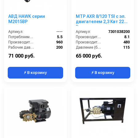
АВД HAWK серии
MTP AXR 8/120 TSI с эл.
M2015BP
двигателем 2,3 Квт 220
В
Артикул:
----
Артикул:
7301038200
Потребляемая мощность (кВт):
5.5
Производительность (л/мин):
8.1
Производительность (л/ч):
960
Производительность (л/ч):
480
Рабочее давление (бар):
200
Давление (бар):
115
Мощность (кВт):
5.5
Рабочее давление (бар):
115
71 000 руб.
65 000 руб.
⚡ В корзину
⚡ В корзину