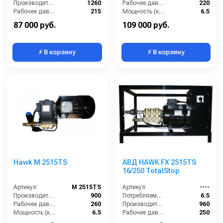
Производительность (л/ч):
1260
Рабочее давление (бар):
220
Рабочее давление (бар):
215
Мощность (кВт):
6.5
Мощность (кВт):
7.5
Электропитание (В):
380
87 000 руб.
109 000 руб.
⚡ В корзину
⚡ В корзину
Hawk M 2515TS
АВД HAWK FX 2515TS
16/250 TotalStop
Артикул:
M 2515TS
Артикул:
----
Производительность (л/ч):
900
Потребляемая мощность (кВт):
6.5
Рабочее давление (бар):
260
Производительность (л/ч):
960
Мощность (кВт):
6.5
Рабочее давление (бар):
250
Электропитание (В):
380
Мощность (кВт):
6.5