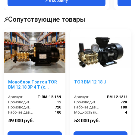
⚡ В корзину
⚡Сопутствующие товары
Моноблок Тритон TOR
TOR BM 12.18 U
ВМ 12.18 ВР 4 Т (с
манометром, с
аварийным
Артикул:
T-BM-12.18N
Артикул:
BM 12.18 U
регулятором давления
Производительность (л/мин):
12
Производительность (л/ч):
720
SVL17 170 бар, без
Производительность (л/ч):
720
Рабочее давление (бар):
180
электрики)
Рабочее давление (бар):
180
Мощность (кВт):
4
Мощность (кВт):
4.0
Электропитание (В):
380
49 000 руб.
53 000 руб.