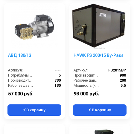
АВД 180/13
HAWK FS 200/15 By-Pass
Артикул:
----
Артикул:
FS2015BP
Потребляемая мощность (кВт):
5
Производительность (л/ч):
900
Производительность (л/ч):
780
Рабочее давление (бар):
200
Рабочее давление (бар):
180
Мощность (кВт):
5.5
Мощность (кВт):
5
Электропитание (В):
380
57 000 руб.
93 000 руб.
⚡ В корзину
⚡ В корзину