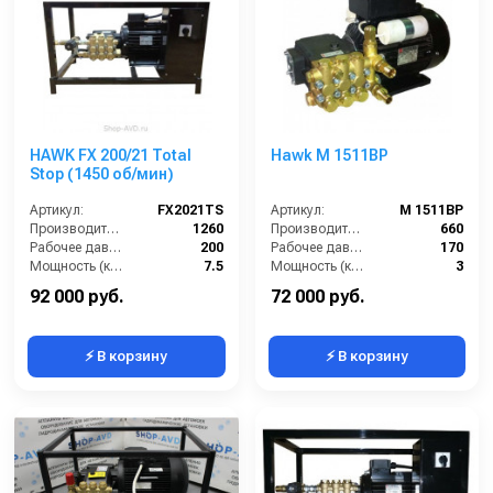
HAWK FX 200/21 Total
Hawk M 1511BP
Stop (1450 об/мин)
Артикул:
FX2021TS
Артикул:
M 1511BP
Производительность (л/ч):
1260
Производительность (л/ч):
660
Рабочее давление (бар):
200
Рабочее давление (бар):
170
Мощность (кВт):
7.5
Мощность (кВт):
3
Электропитание (В):
380
Электропитание (В):
220
92 000 руб.
72 000 руб.
⚡ В корзину
⚡ В корзину