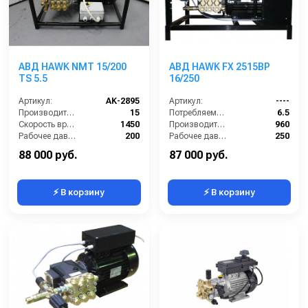
АВД HAWK NMT 15/200
АВД HAWK FX 2515BP
TS 5.5
16/250
Артикул:
AK-2895
Артикул:
----
Производительность (л/мин):
15
Потребляемая мощность (кВт):
6.5
Скорость вращения (об/мин):
1450
Производительность (л/ч):
960
Рабочее давление (бар):
200
Рабочее давление (бар):
250
Мощность (кВт):
5.5
Мощность (кВт):
6.5
88 000 руб.
87 000 руб.
⚡ В корзину
⚡ В корзину