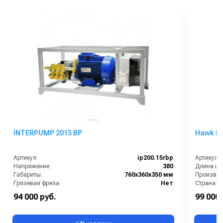
INTERPUMP 2015 BP
Hawk FX
Артикул:
ip200.15rbp
Артикул:
Напряжение:
380
Длина шл
Габариты:
760х360х350 мм
Производи
Грязевая фреза:
Нет
Страна-п
Давление:
200
Рабочее д
94 000 руб.
99 000 
Защита от включения без воды:
Нет
Мощность