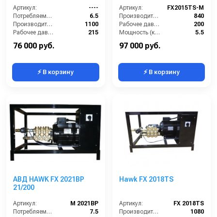
Артикул:
----
Артикул:
FX2015TS-M
Потребляемая мощность (кВт):
6.5
Производительность (л/ч):
840
Производительность (л/ч):
1100
Рабочее давление (бар):
200
Рабочее давление (бар):
215
Мощность (кВт):
5.5
Мощность (кВт):
5.5
Электропитание (В):
380
76 000 руб.
97 000 руб.
⚡ В корзину
⚡ В корзину
АВД HAWK FX 2021BP
Hawk FX 2018TS
21/200
Артикул:
M 2021BP
Артикул:
FX 2018TS
Потребляемая мощность (кВт):
7.5
Производительность (л/ч):
1080