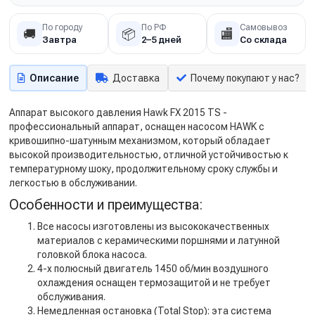
По городу
По РФ
Самовывоз
🚚
📦
🏬
Завтра
2–5 дней
Со склада
Описание
Доставка
Почему покупают у нас?
Аппарат высокого давления Hawk FX 2015 TS -
профессиональный аппарат, оснащен насосом HAWK с
кривошипно-шатунным механизмом, который обладает
высокой производительностью, отличной устойчивостью к
температурному шоку, продолжительному сроку службы и
легкостью в обслуживании.
Особенности и преимущества:
Все насосы изготовлены из высококачественных
материалов с керамическими поршнями и латунной
головкой блока насоса.
4-х полюсный двигатель 1450 об/мин воздушного
охлаждения оснащен термозащитой и не требует
обслуживания.
Немедленная остановка (Total Stop): эта система