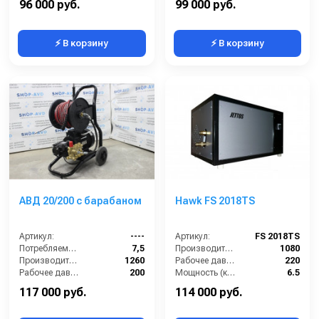
96 000 руб.
99 000 руб.
⚡ В корзину
⚡ В корзину
АВД 20/200 с барабаном
Hawk FS 2018TS
Артикул:
----
Артикул:
FS 2018TS
Потребляемая мощность (кВт):
7,5
Производительность (л/ч):
1080
Производительность (л/ч):
1260
Рабочее давление (бар):
220
Рабочее давление (бар):
200
Мощность (кВт):
6.5
Мощность (кВт):
5.5
Электропитание (В):
380
117 000 руб.
114 000 руб.