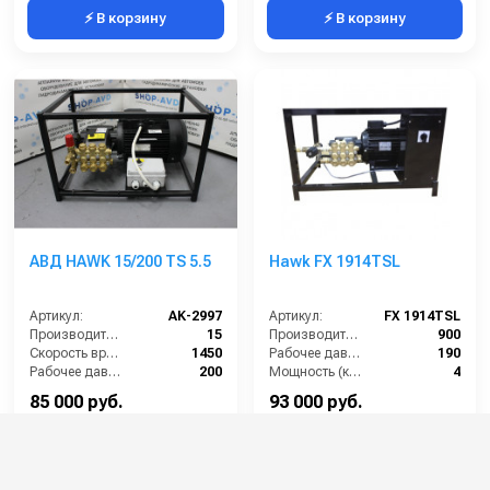
⚡ В корзину
⚡ В корзину
АВД HAWK 15/200 TS 5.5
Hawk FX 1914TSL
Артикул:
AK-2997
Артикул:
FX 1914TSL
Производительность (л/мин):
15
Производительность (л/ч):
900
Скорость вращения (об/мин):
1450
Рабочее давление (бар):
190
Рабочее давление (бар):
200
Мощность (кВт):
4
Мощность (кВт):
5.5
Электропитание (В):
380
85 000 руб.
93 000 руб.
⚡ В корзину
⚡ В корзину