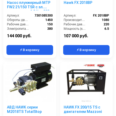
Насос плунжерный MTP
Hawk FX 2018BP
FW2 21/150 TSR с эл.
двигателем 6,9 Квт 380
В
Артикул:
7301085300
Артикул:
FX 2018BP
Обороты двигателя (об/мин):
1450
Производительность (л/ч):
1080
Рабочее давление (бар):
150
Рабочее давление (бар):
220
Электропитание (В):
380
Мощность (кВт):
6.5
Мощность (кВт):
6.9
Электропитание (В):
380
144 000 руб.
107 000 руб.
⚡ В корзину
⚡ В корзину
АВД HAWK серии
HAWK FX 200/15 TS с
M2018TS TotalStop
двигателем Mazzoni