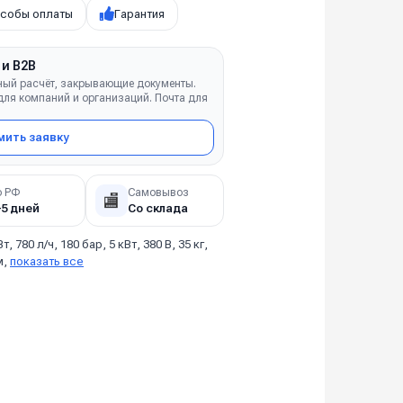
собы оплаты
Гарантия
 и B2B
ный расчёт, закрывающие документы.
ля компаний и организаций. Почта для
ить заявку
о РФ
Самовывоз
🏬
–5 дней
Со склада
Вт, 780 л/ч, 180 бар, 5 кВт, 380 В, 35 кг,
м,
показать все