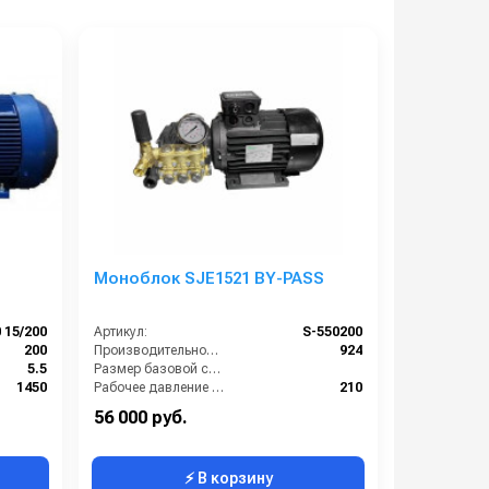
Моноблок SJE1521 BY-PASS
 15/200
Артикул:
S-550200
200
Производительность (л/ч):
924
5.5
Размер базовой станции (ДхШхВ):
1450
Рабочее давление (бар):
210
900
Мощность (кВт):
5.5
56 000 руб.
⚡ В корзину