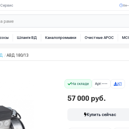
Сервис
пн–
сосы
Шланги ВД
Каналопромывки
Очистные АРОС
МС
ВД
АВД 180/13
На складе
Арт:
----
КП
57 000 руб.
Купить сейчас