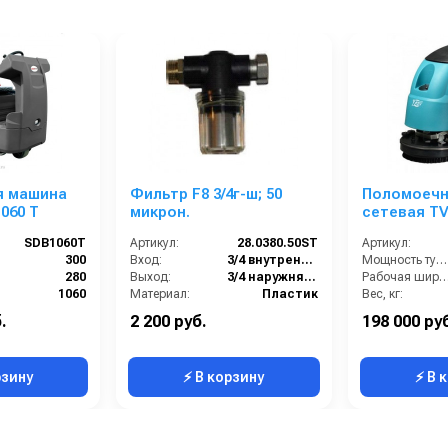
я машина
Фильтр F8 3/4г-ш; 50
Поломоечн
1060 T
микрон.
сетевая TV
SDB1060T
Артикул:
28.0380.50ST
Артикул:
300
Вход:
3/4 внутренняя резьба
Мощность турбины (Вт):
280
Выход:
3/4 наружняя резьба
Рабочая ширина (м
1060
Материал:
Пластик
Вес, кг:
Аккумуляторный
Производительность (л/мин):
30
Напряжение
.
2 200 руб.
198 000 ру
8500
Вес, кг:
0.122
Производительность по площади (м2/ч
рзину
⚡ В корзину
⚡ В 