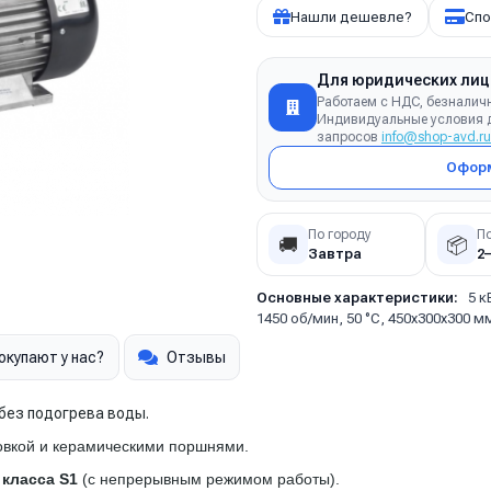
Нашли дешевле?
Спо
Для юридических лиц
Работаем с НДС, безналич
Индивидуальные условия д
запросов
info@shop-avd.ru
Оформ
По городу
П
🚚
📦
Завтра
2
Основные характеристики:
5 к
1450 об/мин, 50 °C, 450х300х300 м
окупают у нас?
Отзывы
без подогрева воды.
овкой и керамическими поршнями.
ь
класса S1
(с непрерывным режимом работы).