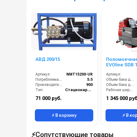
АВД 200/15
Поломоечна
EVOline SDB 
Артикул:
NMT15200-UR
Артикул:
Потребляемая мощность (кВт):
5.5
Объем бака для грязной воды, л:
Производительность (л/ч):
900
Объем бака для чистой воды, л:
Тип:
Стационарный
Рабочая ширина щетки, мм:
Страна-производитель:
Италия
Тип машины:
71 000 руб.
1 345 000 руб
Рабочее давление (бар):
200
Производительность по площади (м2/ч):
⚡ В корзину
⚡ В ко
⚡Сопутствующие товары