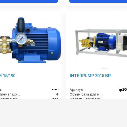
 15/190
INTERPUMP 2015 BP
:
----
Артикул:
ip20
Потребляемая мощность (кВт):
4
Объём бака для моющего средства (л):
Производительность (л/ч):
900
Обороты двигателя (об/мин):
Рабочее давление (бар):
190
Потребляемая мощность (кВт):
ть (кВт):
5.5
Масса (кг):
0 руб.
94 000 руб.