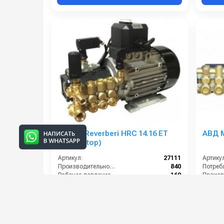
Annovi Reverberi HRC 14.16 ET
АВД М
(Total Stop)
Артикул:
27111
Артикул
Производительность (л/ч):
840
Рабочее давление (бар):
160
Мощность (кВт):
4
Электропитание (В):
380
Мощнос
57 000 руб.
66 00