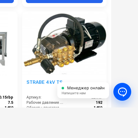
STRABE 4 kV TS
Менеджер онлайн
Напишите нам
0.15rbp
Артикул:
MA4T
7.5
Рабочее давление (бар):
192
1450
Обороты двигателя (об/мин):
1450
5.5
Потребляемая мощность (кВт):
4
50
Производительность (л/ч):
900
85 000 руб.