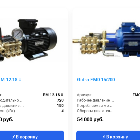
M 12.18 U
Gidra FM0 15/200
:
BM 12.18 U
Артикул:
FM0
Производительность (л/ч):
720
Рабочее давление (бар):
Рабочее давление (бар):
180
Потребляемая мощность (кВт):
ть (кВт):
4
Обороты двигателя (об/мин):
питание (В):
380
Производительность (л/ч):
0 руб.
54 000 руб.
⚡ В корзину
⚡ В корзину