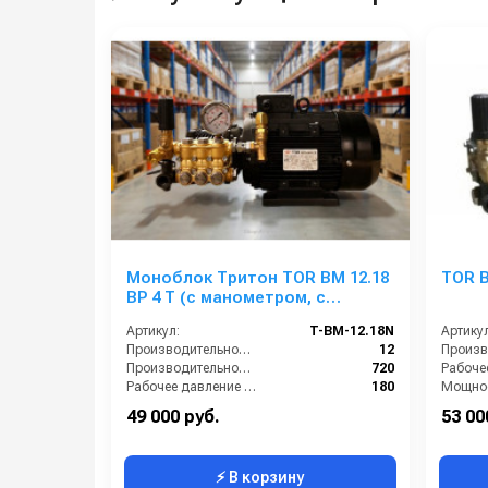
Моноблок Тритон TOR ВМ 12.18
TOR B
ВР 4 Т (с манометром, с
аварийным регулятором
Артикул:
T-BM-12.18N
Артикул
давления SVL17 170 бар, без
Производительность (л/мин):
12
электрики)
Производительность (л/ч):
720
Рабочее давление (бар):
180
Мощнос
Мощность (кВт):
4.0
Электро
49 000 руб.
53 00
⚡ В корзину