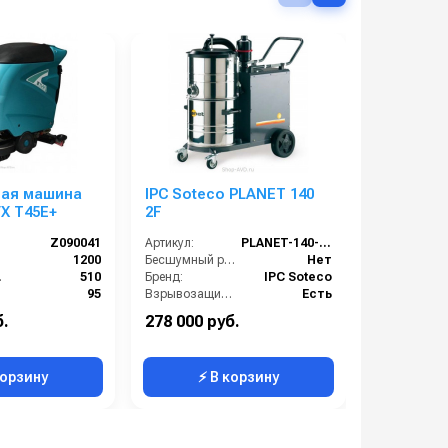
ая машина
IPC Soteco PLANET 140
IPC PORT
X T45E+
2F
Стяжка з
LAVAMATIC
Z090041
Артикул:
PLANET-140-2F
Артикул:
BT 70 RID
1200
Бесшумный режим работы:
Нет
м):
510
Бренд:
IPC Soteco
95
Взрывозащищенное исполнение:
Есть
 (В):
220
Возможность сбора жидкой грязи:
Нет
б.
278 000 руб.
7 300 руб
):
1750
Длина всасывающей трубки:
1
корзину
⚡ В корзину
⚡ 