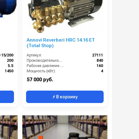
Annovi Reverberi HRC 14.16 ET
(Total Stop)
 15/200
Артикул:
27111
200
Производительность (л/ч):
840
5.5
Рабочее давление (бар):
160
1450
Мощность (кВт):
4
900
Электропитание (В):
380
57 000 руб.
⚡ В корзину