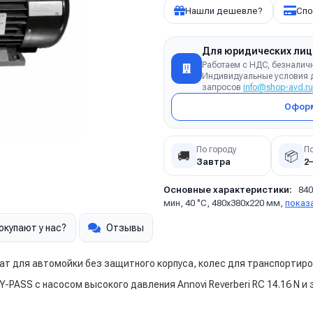
Нашли дешевле?
Спо
Для юридических лиц
Работаем с НДС, безналич
Индивидуальные условия д
запросов
info@shop-avd.ru
Оформ
По городу
П
🚚
📦
Завтра
2
Основные характеристики:
840
мин, 40 °C, 480x380x220 мм,
показ
окупают у нас?
Отзывы
ат для автомойки без защитного корпуса, колес для транспортиро
-PASS с насосом высокого давления Annovi Reverberi RC 14.16 N и э