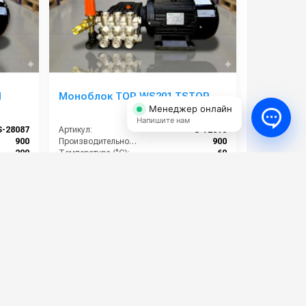
N
Моноблок TOR WS201 TSTOP
Менеджер онлайн
Напишите нам
S-28087
Артикул:
S-72010
900
Производительность (л/ч):
900
200
Температура (°C):
60
5.5
Рабочее давление (бар):
200
380
Мощность (кВт):
5.5
88 000 руб.
⚡ В корзину