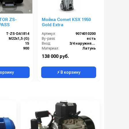
TOR ZS-
Мойка Comet KSX 1950
Comet FD
PASS
Gold Extra
16/20 B
T-ZS-DA1814
Артикул:
9074010200
Артикул:
M22х1,5 (G)
By-pass:
есть
By-pass:
):
15
Вход:
3/4 наружняя резьба
):
900
Материал:
Латунь
Бренд:
р):
200
Производительность (л/мин):
9.4
138 000 руб.
1 254 000
 (В):
380
Температура (°C):
40
корзину
⚡ В корзину
⚡ 