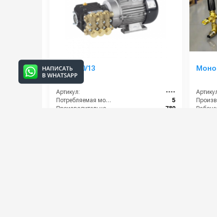
АВД 180/13
Моно
Артикул:
----
Артикул
Потребляемая мощность (кВт):
5
Производительность (л/ч):
780
Рабочее давление (бар):
180
Мощнос
Мощность (кВт):
5
Электро
57 000 руб.
80 00
⚡ В корзину