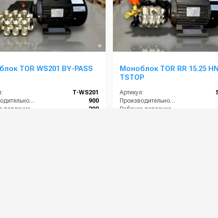
блок TOR WS201 BY-PASS
Моноблок TOR RR 15.25 H
TSTOP
:
T-WS201
Артикул:
Производительность (л/ч):
900
Производительность (л/ч):
Рабочее давление (бар):
200
Рабочее давление (бар):
ть (кВт):
5.5
Мощность (кВт):
питание (В):
380
Электропитание (В):
0 руб.
86 000 руб.
⚡ В корзину
⚡ В корзину