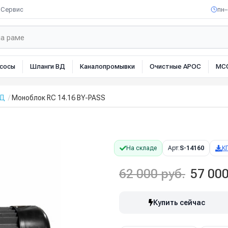
Сервис
пн–
сосы
Шланги ВД
Каналопромывки
Очистные АРОС
МС
ВД
Моноблок RC 14.16 BY-PASS
На складе
Арт:
S-14160
К
62 000 руб.
57 000
Купить сейчас