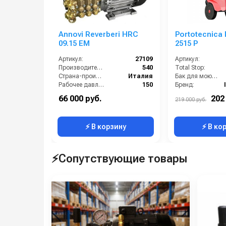
Annovi Reverberi HRC
Portotecnica
09.15 EM
2515 P
Артикул:
27109
Артикул:
Производительность (л/ч):
540
Total Stop:
Страна-производитель:
Италия
Бак для моющих средств:
Рабочее давление (бар):
150
Бренд:
Мощность (кВт):
3
Грязевая фреза:
66 000 руб.
202
219 000 руб.
Электропитание (В):
220
Длина шланга ВД (м):
⚡ В корзину
⚡ В ко
⚡Сопутствующие товары