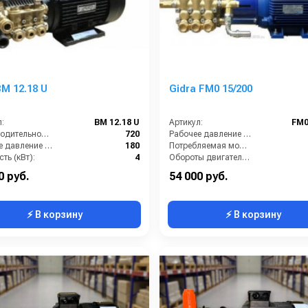
M 12.18 U
Gidra FM0 15/200
:
BM 12.18 U
Артикул:
FM0
Производительность (л/ч):
720
Рабочее давление (бар):
Рабочее давление (бар):
180
Потребляемая мощность (кВт):
ть (кВт):
4
Обороты двигателя (об/мин):
питание (В):
380
Производительность (л/ч):
0 руб.
54 000 руб.
⚡ В корзину
⚡ В корзину