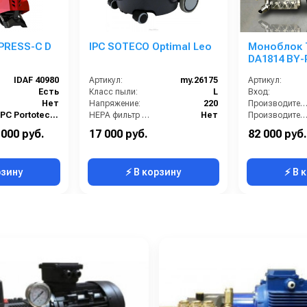
 PRESS-C D
IPC SOTECO Optimal Leo
Моноблок 
DA1814 BY-
IDAF 40980
Артикул:
my.26175
Артикул:
Есть
Класс пыли:
L
Вход:
Нет
Напряжение:
220
Производительность (л/мин
IPC Portotecnica
HEPA фильтр в комплекте:
Нет
Производительность (л/ч
Доп.опция
Возможность подключения электрощетки:
Нет
Давление (ба
 000 руб.
17 000 руб.
82 000 руб.
10
Габариты:
400х400х500 мм
Напряжение
рзину
⚡ В корзину
⚡ В 