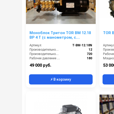
Моноблок Тритон TOR ВМ 12.18
TOR B
ВР 4 Т (с манометром, с
аварийным регулятором
Артикул:
T-BM-12.18N
Артикул
давления SVL17 170 бар, без
Производительность (л/мин):
12
электрики)
Производительность (л/ч):
720
Рабочее давление (бар):
180
Мощнос
Мощность (кВт):
4.0
Электро
49 000 руб.
53 00
⚡ В корзину