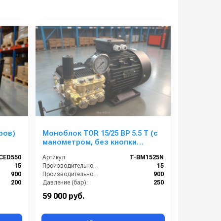
ров)
Моноблок TOR 15/25 BP 5.5 T (с
манометром, без кнопки
запуска)
CED550
Артикул:
T-BM1525N
15
Производительность (л/мин):
15
900
Производительность (л/ч):
900
200
Давление (бар):
250
380
Напряжение (В):
380
59 000 руб.