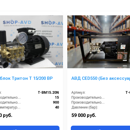
лок Тритон T 15/200 BP
АВД CED550 (Без аксессуа
:
T-BM15.20N
Артикул:
T-
Производительность (л/мин):
15
Производительность (л/мин):
Производительность (л/ч):
900
Производительность (л/ч):
Макс. температура воды на входе (°C):
40
Давление (бар):
Обороты двигателя (об/мин):
1450
Напряжение (В):
0 руб.
59 000 руб.