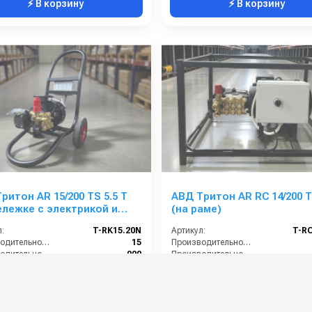
⚡ В корзину
⚡ В корзину
ритон AR 15/200 TS 5.5 T
АВД Тритон AR RC 14/200 T
ележке с электрикой и
(на раме)
озащитой)
:
T-RK15.20N
Артикул:
T-R
Производительность (л/мин):
15
Производительность (л/мин):
Производительность (л/ч):
900
Производительность (л/ч):
е (бар):
200
Давление (бар):
ение (В):
380
Напряжение (В):
0 руб.
65 000 руб.