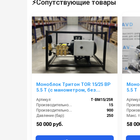
⚡Сопутствующие товары
Моноблок Тритон TOR 15/25 ВР
Моноб
5.5 T (с манометром, без
5.5 T
электрики)
Артикул:
T-BM15/25R
Артикул
Производительность (л/мин):
15
Производительность (л/ч):
900
Давление (бар):
250
Напряжение (В):
380
50 000 руб.
58 00