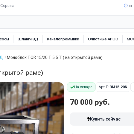
Сервис
пн–
сосы
Шланги ВД
Каналопромывки
Очистные АРОС
МС
ВД
Моноблок TOR 15/20 T 5.5 T ( на открытой раме)
открытой раме)
На складе
Арт:
T-BM15.20N
70 000 руб.
Купить сейчас