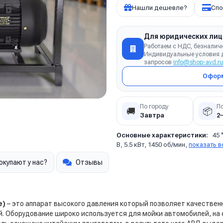
Нашли дешевле?
Спо
Для юридических лиц
Работаем с НДС, безналич
Индивидуальные условия д
запросов
info@shop-avd.ru
Оформ
По городу
П
🚚
📦
Завтра
2
Основные характеристики:
45 
В, 5.5 кВт, 1450 об/мин,
показать в
окупают у нас?
Отзывы
е)
– это аппарат высокого давления который позволяет качестве
ий. Оборудование широко используется для мойки автомобилей, на