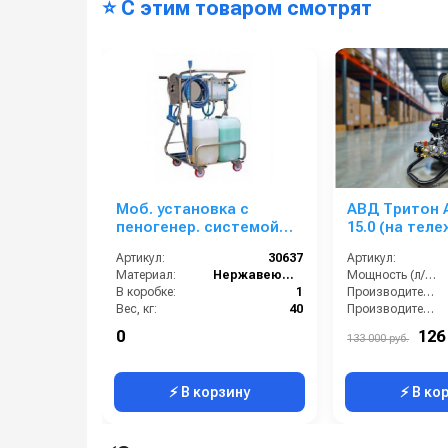
⭐ С этим товаром смотрят
Моб. установка с
АВД Тритон A
пеногенер. системой
15.0 (на теле
FOAM SYSTEM 1 100-200
катушкой, м
Артикул:
30637
Артикул:
бар, без подачи
Материал:
Нержавеющая сталь
Мощность (л/с):
воздуха, на 1 ср-во
В коробке:
1
Производительность (л/мин):
Вес, кг:
40
Производительность (л/ч):
Габаритные размеры, мм:
580x1070x750
Напряжение (В):
0
126
133 000 руб.
Давление (бар):
200
Страна-производитель:
⚡ В корзину
⚡ В ко