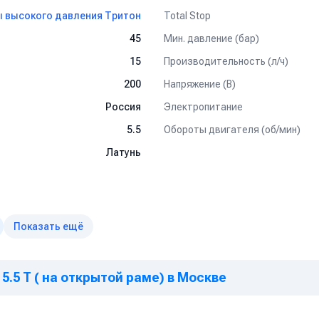
Total Stop
 высокого давления Тритон
вка поверхностей к нанесению покрытий без использования абразив
й и другого оборудования от отложений и накипи
Мин. давление (бар)
45
Производительность (л/ч)
15
м работам, удаления штукатурки, краски
Напряжение (В)
200
й и оборудования на
ногое другое
Электропитание
Россия
Обороты двигателя (об/мин)
5.5
Латунь
Показать ещё
5.5 T ( на открытой раме) в Москве