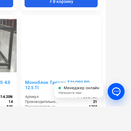
⚡ В корзину
S 4.0
Моноблок Тритон T21/250 BP
12.5 TI
Менеджер онлайн
Напишите нам
С14.20N
Артикул:
T-FBB21.25
14
Производительность (л/мин):
21
840
Производительность (л/ч):
1260
200
Давление (бар):
250
380
Мощность (кВт):
12.5
92 000 руб.
102 000 руб.