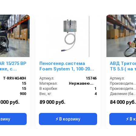
R 15/275 ВР
Пеногенер.система
АВД Тритон
жке, с
Foam System 1, 100-200
TS 5.5 ( на
анометр)
бар, без подачи
барабаном,
T-RRV4G40H
Артикул:
15746
Артикул:
воздуха, на 1 ср-во БРС
теплозащи
15
Материал:
Нержавеющая сталь
Производительность (л/мин
БРС
15
В коробке:
1
Производительность (л/ч
900
Вес, кг:
4
Давление (ба
380
Габаритные размеры, мм:
225x175x105
Напряжение
 000 руб.
89 000 руб.
84 000 руб.
Россия
Давление (бар):
200
Страна-производитель:
рзину
⚡ В корзину
⚡ В 