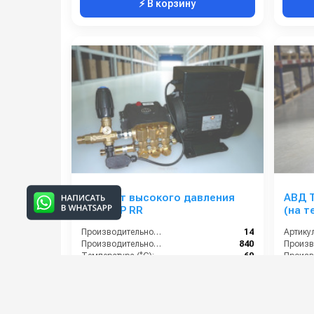
⚡ В корзину
Аппарат высокого давления
АВД Т
M1914BP RR
(на т
тепл
Производительность (л/мин):
14
Артикул
Производительность (л/ч):
840
Температура (°C):
60
Давление (бар):
190
Давлени
Напряж
61 000 руб.
92 00