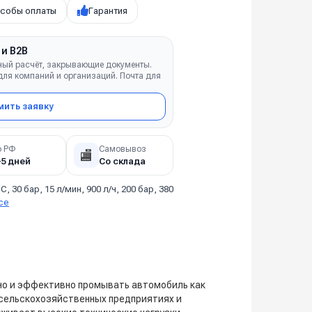
собы оплаты
Гарантия
 и B2B
ный расчёт, закрывающие документы.
ля компаний и организаций. Почта для
ить заявку
о РФ
Самовывоз
🏬
–5 дней
Со склада
°C, 30 бар, 15 л/мин, 900 л/ч, 200 бар, 380
се
нно и эффективно промывать автомобиль как
 сельскохозяйственных предприятиях и