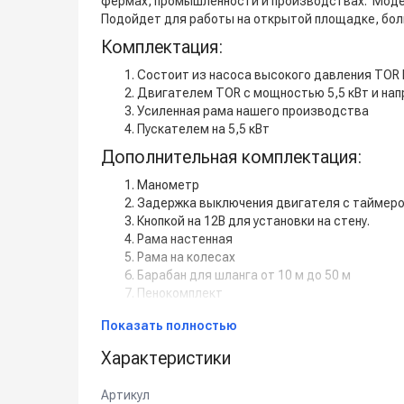
фермах, промышленности и производствах. Модел
Подойдет для работы на открытой площадке, бол
Комплектация:
Состоит из насоса высокого давления TOR B
Двигателем TOR с мощностью 5,5 кВт и нап
Усиленная рама нашего производства
Пускателем на 5,5 кВт
Дополнительная комплектация:
Манометр
Задержка выключения двигателя с таймером 
Кнопкой на 12В для установки на стену.
Рама настенная
Рама на колесах
Барабан для шланга от 10 м до 50 м
Пенокомплект
Шланг высокого давления от 1 м до 50 м
Показать полностью
Турбофреза
Система пескоструй
Характеристики
Спектр применения:
Артикул
Используется на профессиональных автомойк