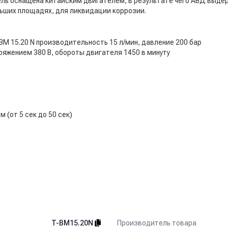
ь оснащена китайским двигателем, в результате чего АВД выдер
ьших площадях, для ликвидации коррозии.
M 15.20 N производительность 15 л/мин, давление 200 бар
ряжением 380 В, обороты двигателя 1450 в минуту
(от 5 сек до 50 сек)
Производитель товара
T-BM15.20N
ах, как легкого типа так и грузового.